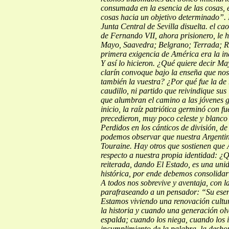
consumada en
la esencia de las cosas,
cosas hacia un objetivo determinado”.
Junta Central de Sevilla disuelta. el c
de Fernando VII, ahora prisionero, le 
Mayo, Saavedra; Belgrano; Terrada; R
primera exigencia de América era la in
Y así lo hicieron. ¿Qué quiere decir Ma
clarín convoque bajo la enseña que nos
también la vuestra? ¿Por qué fue la de
caudillo, ni partido que reivindique sus
que alumbran el camino a las jóvenes gen
inicio, la raíz patriótica germinó con f
precedieron, muy poco celeste y blanco
Perdidos en los cánticos de división, d
podemos observar que nuestra Argenti
Touraine. Hay otros que sostienen que 
respecto a nuestra propia identidad: 
reiterada, dando
El Estado, es una uni
histórica, por ende debemos consolidar 
A todos nos
sobrevive y aventaja, con l
parafraseando a un pensador: “Su esen
Estamos viviendo una renovación cultu
la historia y cuando una generación olv
espalda; cuando los niega, cuando los 
incumplimiento de la palabra, la deshon