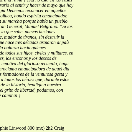
trario al sentir y hacer de mayo que hoy
igia
Debemos reconocer en aquellos
política, hondo espíritu emancipador,
en su marcha porque había un pueblo
gran General, Manuel Belgrano: “Si los
 lo que sabe, nuevas ilusiones
, mudar de tiranos, sin destruir la
ue hace tres décadas asolaron al país
 la balanza hacia quienes
e todos sus hijos, civiles
y militares, en
es, los enconos y los deseos de
 emotiva del glorioso recuerdo, haga
a proclama emancipadora de aquel día
 formadores de la venturosa gesta y
 a todos los héroes que, durante estos
de la historia, bendiga a nuestra
el grito de libertad, podamos, con
y camina! ¡
hie Linwood 800 (mx) 2h2 Craig