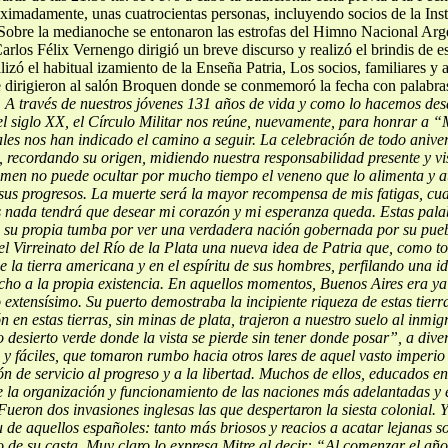
imadamente, unas cuatrocientas personas, incluyendo socios de la Instit
bre la medianoche se entonaron las estrofas del Himno Nacional Argenti
Carlos Félix Vernengo dirigió un breve discurso y realizó el brindis de e
alizó el habitual izamiento de la Enseña Patria, Los socios, familiares y
e dirigieron al salón Broquen donde se conmemoró la fecha con palabras 
.
A través de nuestros jóvenes 131 años de vida y como lo hacemos des
del siglo XX, el Círculo Militar nos reúne, nuevamente, para honrar a 
eales nos han indicado el camino a seguir.
La celebración de todo anivers
, recordando su origen, midiendo nuestra responsabilidad presente y v
rimen no puede ocultar por mucho tiempo el
veneno que lo alimenta y a
e sus progresos. La muerte será la mayor recompensa de mis fatigas, cua
s nada tendrá que desear mi corazón y mi esperanza queda.
Estas pala
 su propia
tumba por ver una verdadera nación gobernada por su pueb
del Virreinato del Río de la Plata una nueva
idea de Patria que, como t
e la tierra americana y en el espíritu de sus hombres, perfilando una id
cho a la propia existencia. En aquellos momentos, Buenos Aires era ya
 extensísimo. Su puerto demostraba la incipiente riqueza de estas tierr
n en estas tierras, sin minas de plata, trajeron a nuestro suelo al
inmigr
o desierto verde donde la vista se pierde sin tener donde posar”, a div
 y fáciles, que tomaron rumbo hacia otros lares de aquel vasto imperio
ón de servicio al progreso y a la
libertad. Muchos de ellos, educados en
e la organización y funcionamiento de las naciones más adelantadas y
Fueron dos invasiones inglesas las que despertaron la siesta colonial. 
 de aquellos españoles: tanto más briosos y reacios a acatar lejanas s
o de su casta.
Muy claro lo expresa Mitre al decir: “Al comenzar el añ