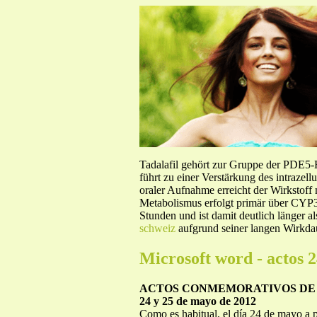
Tadalafil gehört zur Gruppe der PDE5
führt zu einer Verstärkung des intraze
oraler Aufnahme erreicht der Wirkstof
Metabolismus erfolgt primär über CYP3A
Stunden und ist damit deutlich länger a
schweiz
aufgrund seiner langen Wirkdau
Microsoft word - actos 
ACTOS CONMEMORATIVOS DE
24 y 25 de mayo de 2012
Como es habitual, el día 24 de mayo a pa