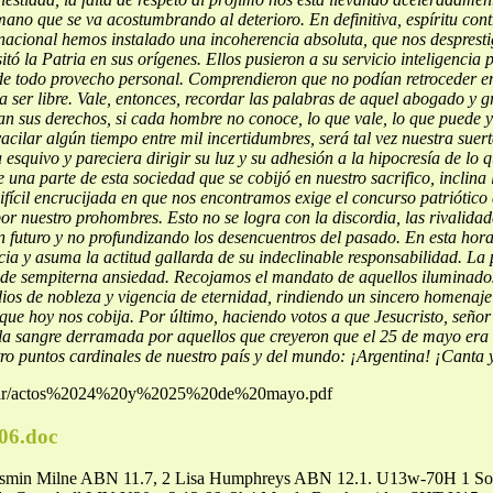
humano que se
va acostumbrando al deterioro. En definitiva, espíritu con
rnacional hemos instalado una incoherencia absoluta, que nos desprest
itó la Patria en sus
orígenes. Ellos pusieron a su servicio inteligencia 
 de todo provecho personal. Comprendieron que no podían retroceder 
a ser libre.
Vale, entonces, recordar las palabras de aquel abogado y 
izan sus derechos, si cada hombre no conoce, lo que vale, lo que puede y
cilar algún tiempo entre mil incertidumbres, será tal vez nuestra suerte
esquivo y pareciera dirigir su luz y su adhesión a la hipocresía de lo
q
e una parte de esta sociedad que se cobijó en nuestro sacrifico, inclina
ifícil encrucijada en que nos encontramos exige el concurso patriótico d
or nuestro prohombres. Esto no se logra con la discordia, las rivalidad
n futuro y no profundizando los desencuentros del pasado.
En esta hora
cia y
asuma la actitud gallarda de su indeclinable responsabilidad. L
 de sempiterna ansiedad.
Recojamos el mandato de aquellos iluminados
dios de nobleza y vigencia de eternidad, rindiendo un sincero homenaje
 que hoy nos cobija.
Por último, haciendo votos a que Jesucristo, señor 
 la sangre derramada por aquellos que creyeron que el 25 de mayo era 
tro puntos cardinales de nuestro país y del mundo: ¡Argentina! ¡Canta 
om.ar/actos%2024%20y%2025%20de%20mayo.pdf
_06.doc
min Milne ABN 11.7, 2 Lisa Humphreys ABN 12.1. U13w-70H 1 Sop