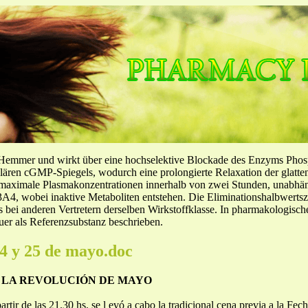
-Hemmer und wirkt über eine hochselektive Blockade des Enzyms Pho
llulären cGMP-Spiegels, wodurch eine prolongierte Relaxation der glatt
f maximale Plasmakonzentrationen innerhalb von zwei Stunden, unabh
4, wobei inaktive Metaboliten entstehen. Die Eliminationshalbwertszeit
ls bei anderen Vertretern derselben Wirkstoffklasse. In pharmakologisc
er als Referenzsubstanz beschrieben.
24 y 25 de mayo.doc
 LA REVOLUCIÓN DE MAYO
rtir de las 21.30 hs. se l evó a cabo la tradicional cena previa a la Fech