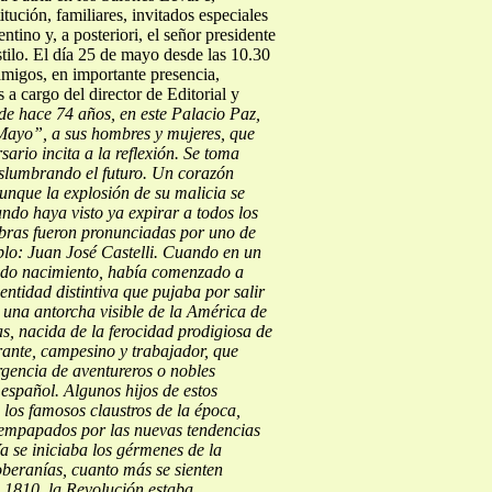
ución, familiares, invitados especiales
no y, a posteriori, el señor presidente
stilo. El día 25 de mayo desde las 10.30
 amigos, en importante presencia,
a cargo del director de Editorial y
de hace 74 años, en este
Palacio Paz,
“Mayo”, a sus hombres y mujeres, que
ario incita a la reflexión. Se toma
islumbrando el futuro.
Un corazón
unque la explosión de su malicia se
ndo haya visto ya expirar a todos los
bras fueron pronunciadas por uno de
lo: Juan José Castelli.
Cuando en un
odo nacimiento, había comenzado a
entidad distintiva que pujaba por salir
 una antorcha visible de la América de
as, nacida de la ferocidad prodigiosa de
ante, campesino y trabajador, que
ergencia de aventureros o nobles
 español.
Algunos hijos de estos
 los famosos claustros de la época,
 empapados por las nuevas tendencias
Ya se iniciaba los gérmenes
de la
oberanías, cuanto más se sienten
o 1810, la Revolución estaba