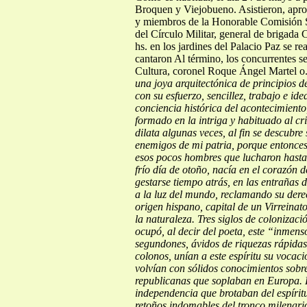
Broquen y Viejobueno. Asistieron, aprox
y miembros de la Honorable Comisión So
del Círculo Militar, general de brigada 
hs. en los jardines del Palacio Paz se re
cantaron Al término, los concurrentes s
Cultura, coronel Roque Ángel Martel o
una joya arquitectónica de principios 
con su esfuerzo, sencillez, trabajo e id
conciencia histórica del
acontecimiento
formado en la intriga y habituado al c
dilata algunas veces, al fin se descubr
enemigos de mi patria, porque entonce
esos pocos hombres que lucharon hasta
frío día de otoño, nacía en el corazón 
gestarse tiempo atrás, en las entrañas d
a la luz del mundo, reclamando su dere
origen hispano, capital de un Virreinato
la naturaleza.
Tres siglos de colonizació
ocupó, al decir del poeta, este “inmens
segundones, ávidos de riquezas rápidas
colonos, unían a este espíritu su vocaci
volvían con sólidos conocimientos sobr
republicanas que soplaban en Europa.
independencia que brotaban del espíritu
retoños indomables del tronco milenari