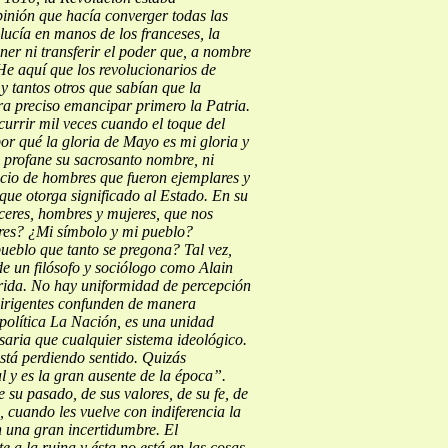
opinión que hacía converger todas las
alucía en manos de los
franceses, la
ner ni transferir el poder que, a nombre
He aquí que los revolucionarios de
 tantos otros que sabían que la
ra preciso emancipar primero la Patria.
currir mil veces cuando el toque del
or qué la gloria de Mayo es mi gloria y
e profane su sacrosanto nombre, ni
ificio de hombres que fueron ejemplares
y
 que otorga significado al Estado. En su
róceres, hombres y mujeres, que nos
ores? ¿Mi símbolo y mi pueblo?
pueblo que tanto se pregona?
Tal vez,
e un filósofo y sociólogo como Alain
rida.
No hay uniformidad de percepción
dirigentes confunden de manera
política
La Nación, es una unidad
saria que cualquier sistema ideológico.
stá perdiendo sentido. Quizás
al y es la gran ausente de la época”.
 su pasado, de sus valores, de su fe, de
 cuando les vuelve con indiferencia la
en una gran incertidumbre.
El
 a la ruina y ésta no está en las cosas