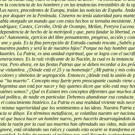
 en la conciencia de los hombres y en las tendencias irresistibles de la 
Las naves, procedentes de Europa, traían las noticias de España. And
aos por doquier en la Península. Cisneros no tenía autoridad para mante
había otorgado un mando que con estos hechos se tornaba inexistente.
odríguez; Castex,
Cerviño, Ortíz de Ocampo, Melían, Pereyra Lucena y
dependencia de hecho de la metrópoli y que, para fundar la libertad, e
yo? Autonomía, ejercicio del libre pensamiento, progreso, acción y con
 une y guía.
Es la fina percepción de Estrada cuando rescata ¿Sabéis p
 nuestros padres y será la de nuestros hijos? Porque no hay hombre qu
 laureles.
La Patria, es una unidad espiritual, que se logra con el sacr
eraciones. Es la raíz vivificante de la Nación, la cual es la instancia
uerza. Pero ahora, en las fiestas Patrias que se deben recordar a los p
 se vislumbra. ¿Dónde está el 25 y su homenaje? ¿Mi patria y mis col
e colores y símbolos de segregación. Entonces ¿dónde está
la unión de 
na “ha muerto”. Concepto muy fuerte pero
preocupante cuando viene d
Argentina aun está por nacer y hay quienes dicen que sólo está muy he
¿Quiénes somos? ¿Qué es
Existen tres conceptos diferentes que muchos 
dad política, de nadie en particular. Debemos abandonar esa conducta 
el conocimiento histórico. La Patria es una realidad viviente más nece
a misma superioridad que los sentimientos a las ideas.
Nuestra Patria e
cia se diluye.
En términos metafísicos, se volatiliza nuestro ser nacion
ral que busca hacer un hombre nuevo, pero hacerlo
desarraigándolo de
ida la razón por la cual sus muertos han ofrendado sus vidas, más aún,
ignora, está olvidando sus raíces y cuando esto ocurre se transforma 
estidad, la falta de respeto al prójimo nos está llevando
aceleradamente