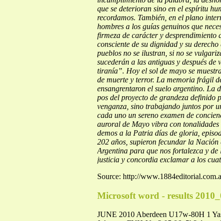
que se deterioran sino en el espíritu 
recordamos.
También, en el plano inte
hombres a los guías genuinos que neces
firmeza de carácter y desprendimiento
consciente de su dignidad y su derecho 
pueblos no se ilustran, si no se vulgar
sucederán a las antiguas y después de va
tiranía”.
Hoy el sol de mayo se muestra 
de muerte y terror. La memoria frágil d
ensangrentaron el suelo argentino.
La d
pos del proyecto de grandeza definido p
venganza, sino trabajando juntos por u
cada uno un sereno examen de concien
auroral de Mayo vibra con tonalidades
demos a la
Patria días de gloria, episo
202 años, supieron fecundar la Nación
Argentina para
que nos fortalezca y de
justicia y concordia exclamar a los cua
Source: http://www.1884editorial.c
Microsoft word - results 2010
JUNE 2010 Aberdeen U17w-80H 1 Yas