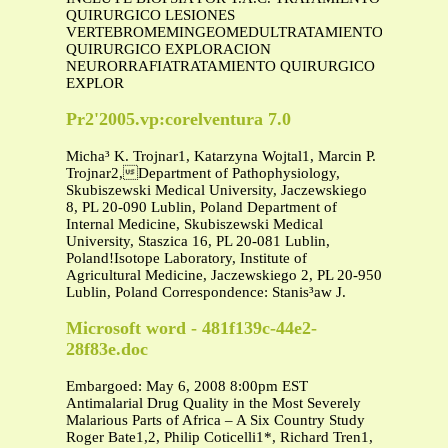
QUIRURGICO LESIONES
VERTEBROMEMINGEOMEDULTRATAMIENTO
QUIRURGICO EXPLORACION
NEURORRAFIATRATAMIENTO QUIRURGICO
EXPLOR
Pr2'2005.vp:corelventura 7.0
Micha³ K. Trojnar1, Katarzyna Wojtal1, Marcin P.
Trojnar2,Department of Pathophysiology,
Skubiszewski Medical University, Jaczewskiego
8, PL 20-090 Lublin, Poland Department of
Internal Medicine, Skubiszewski Medical
University, Staszica 16, PL 20-081 Lublin,
Poland!Isotope Laboratory, Institute of
Agricultural Medicine, Jaczewskiego 2, PL 20-950
Lublin, Poland Correspondence: Stanis³aw J.
Microsoft word - 481f139c-44e2-
28f83e.doc
Embargoed: May 6, 2008 8:00pm EST
Antimalarial Drug Quality in the Most Severely
Malarious Parts of Africa – A Six Country Study
Roger Bate1,2, Philip Coticelli1*, Richard Tren1,