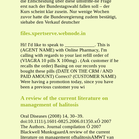
die Entscheidung über diese umstritte-ne Frage
erst nach der Bundestagswahl fallen soll – der
Kurs scheint klar zusein. Nur wenige Wochen
zuvor hatte die Bundesregierung zudem bestätigt,
siehabe den Verkauf deutscher
files.xpertserve.webnode.in
Hi! I'd like to speak to ____________. This is
(AGENT NAME) with Online Pharmacy, I'm
calling with regards to your last refill order of
(VIAGRA 10 pills X 100mg) . (Ask customer if he
recalls the order) Basing on our records you
bought these pills (DATE ON THE CRM / AND
PAID AMOUNT) Correct? (CUSTOMER NAME)
Were having a promotion today, since you have
been a previous customer you wi
A review of the current literature on
management of halitosis
Oral Diseases (2008) 14, 30–39.
doi:10.1111/j.1601-0825.2006.01350.xÓ 2007
The Authors. Journal compilation Ó 2007
Blackwell MunksgaardA review of the current
literature on management ofhalitosisAMWT van