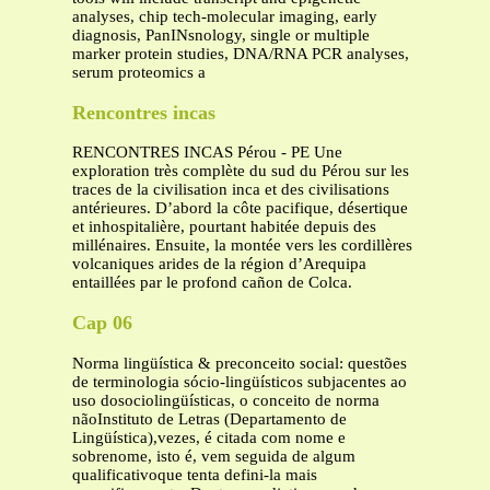
analyses, chip tech-molecular imaging, early
diagnosis, PanINsnology, single or multiple
marker protein studies, DNA/RNA PCR analyses,
serum proteomics a
Rencontres incas
RENCONTRES INCAS Pérou - PE Une
exploration très complète du sud du Pérou sur les
traces de la civilisation inca et des civilisations
antérieures. D’abord la côte pacifique, désertique
et inhospitalière, pourtant habitée depuis des
millénaires. Ensuite, la montée vers les cordillères
volcaniques arides de la région d’Arequipa
entaillées par le profond cañon de Colca.
Cap 06
Norma lingüística & preconceito social: questões
de terminologia sócio-lingüísticos subjacentes ao
uso dosociolingüísticas, o conceito de norma
nãoInstituto de Letras (Departamento de
Lingüística),vezes, é citada com nome e
sobrenome, isto é, vem seguida de algum
qualificativoque tenta defini-la mais