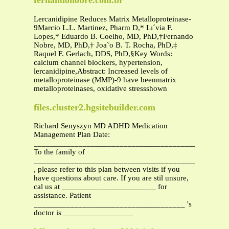
fernandonobre.com.br
Lercanidipine Reduces Matrix Metalloproteinase-
9Marcio L.L. Martinez, Pharm D,* Lı´via F.
Lopes,* Eduardo B. Coelho, MD, PhD,†Fernando
Nobre, MD, PhD,† Joa˜o B. T. Rocha, PhD,‡
Raquel F. Gerlach, DDS, PhD,§Key Words:
calcium channel blockers, hypertension,
lercanidipine,Abstract: Increased levels of
metalloproteinase (MMP)-9 have beenmatrix
metalloproteinases, oxidative stressshown
files.cluster2.hgsitebuilder.com
Richard Senyszyn MD ADHD Medication
Management Plan Date:
__________________________________________
To the family of
__________________________________________
, please refer to this plan between visits if you
have questions about care. If you are stil unsure,
cal us at _______________________ for
assistance. Patient
_____________________________________ 's
doctor is _________________