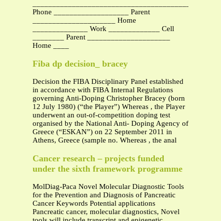
_____________________________________________
Phone ___________________ Parent
_____________________ Home
______________ Work _____________ Cell
________ Parent _____________________
Home ____
Fiba dp decision_ bracey
Decision the FIBA Disciplinary Panel established
in accordance with FIBA Internal Regulations
governing Anti-Doping Christopher Bracey (born
12 July 1980) (“the Player”) Whereas , the Player
underwent an out-of-competition doping test
organised by the National Anti- Doping Agency of
Greece (“ESKAN”) on 22 September 2011 in
Athens, Greece (sample no. Whereas , the anal
Cancer research – projects funded
under the sixth framework programme
MolDiag-Paca Novel Molecular Diagnostic Tools
for the Prevention and Diagnosis of Pancreatic
Cancer Keywords Potential applications
Pancreatic cancer, molecular diagnostics, Novel
tools will include transcript and epigenetic