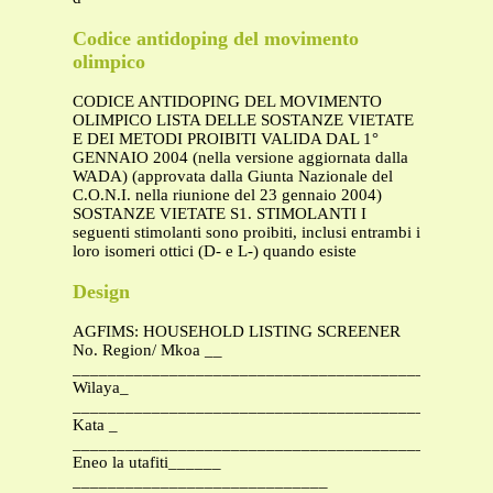
Codice antidoping del movimento
olimpico
CODICE ANTIDOPING DEL MOVIMENTO
OLIMPICO LISTA DELLE SOSTANZE VIETATE
E DEI METODI PROIBITI VALIDA DAL 1°
GENNAIO 2004 (nella versione aggiornata dalla
WADA) (approvata dalla Giunta Nazionale del
C.O.N.I. nella riunione del 23 gennaio 2004)
SOSTANZE VIETATE S1. STIMOLANTI I
seguenti stimolanti sono proibiti, inclusi entrambi i
loro isomeri ottici (D- e L-) quando esiste
Design
AGFIMS: HOUSEHOLD LISTING SCREENER
No. Region/ Mkoa __
_________________________________________________
Wilaya_
_______________________________________________
Kata _
_______________________________________________
Eneo la utafiti______
_____________________________