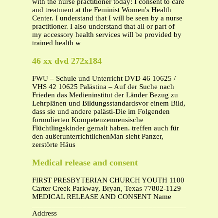
with the nurse practitioner today: I consent to care
and treatment at the Feminist Women's Health
Center. I understand that I will be seen by a nurse
practitioner. I also understand that all or part of
my accessory health services will be provided by
trained health w
46 xx dvd 272x184
FWU – Schule und Unterricht DVD 46 10625 /
VHS 42 10625 Palästina – Auf der Suche nach
Frieden das Medieninstitut der Länder Bezug zu
Lehrplänen und Bildungsstandardsvor einem Bild,
dass sie und andere palästi-Die im Folgenden
formulierten Kompetenzennensische
Flüchtlingskinder gemalt haben. treffen auch für
den außerunterrichtlichenMan sieht Panzer,
zerstörte Häus
Medical release and consent
FIRST PRESBYTERIAN CHURCH YOUTH 1100
Carter Creek Parkway, Bryan, Texas 77802-1129
MEDICAL RELEASE AND CONSENT Name
_______________________________________________
Address