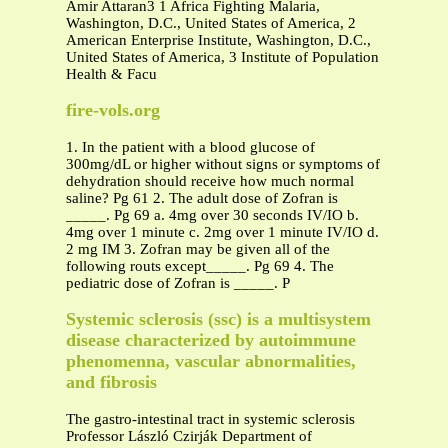
Amir Attaran3 1 Africa Fighting Malaria,
Washington, D.C., United States of America, 2
American Enterprise Institute, Washington, D.C.,
United States of America, 3 Institute of Population
Health & Facu
fire-vols.org
1. In the patient with a blood glucose of
300mg/dL or higher without signs or symptoms of
dehydration should receive how much normal
saline? Pg 61 2. The adult dose of Zofran is
_____. Pg 69 a. 4mg over 30 seconds IV/IO b.
4mg over 1 minute c. 2mg over 1 minute IV/IO d.
2 mg IM 3. Zofran may be given all of the
following routs except_____. Pg 69 4. The
pediatric dose of Zofran is _____. P
Systemic sclerosis (ssc) is a multisystem
disease characterized by autoimmune
phenomenna, vascular abnormalities,
and fibrosis
The gastro-intestinal tract in systemic sclerosis
Professor László Czirják Department of