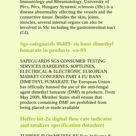
Immunology and Rheumatology, University of
Pécs, Pécs, Hungary Systemic sclerosis (SSc) is a
disease abnormality affecting the vessels and the
connective tissue. Besides the skin, joints,
muscles, several internal organs can also be
involved in SSc including the gastrointestinal tract
(GI).
Sgs-safeguards 06409- eu bans dimethyl
fumarate in products -en-09
SAFEGUARDS SGS CONSUMER TESTING
SERVICES HARDLINES, SOFTLINES,
ELECTRICAL & ELECTRONIC EUROPEAN
MARKET CONCERNS PART 4 EU BANS
DIMETHYL FUMARATE The European Union
has officially banned the use of the anti-fungal
agent dimethyl fumarate (DMF) in products. From
May 2009, Member States shall ensure that
products containing DMF are prohibited from
being placed or made available
Hoffer hit-2a digital flow rate indicator
and totalizer specification datasheet