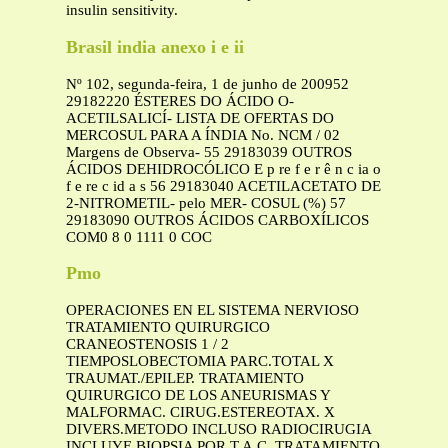
insulin sensitivity.
Brasil india anexo i e ii
Nº 102, segunda-feira, 1 de junho de 200952
29182220 ÉSTERES DO ÁCIDO O-
ACETILSALICÍ- LISTA DE OFERTAS DO
MERCOSUL PARA A ÍNDIA No. NCM / 02
Margens de Observa- 55 29183039 OUTROS
ÁCIDOS DEHIDROCÓLICO E p re f e r ê n c ia o
f e re c id a s 56 29183040 ACETILACETATO DE
2-NITROMETIL- pelo MER- COSUL (%) 57
29183090 OUTROS ÁCIDOS CARBOXÍLICOS
COM0 8 0 1111 0 COC
Pmo
OPERACIONES EN EL SISTEMA NERVIOSO
TRATAMIENTO QUIRURGICO
CRANEOSTENOSIS 1 / 2
TIEMPOSLOBECTOMIA PARC.TOTAL X
TRAUMAT./EPILEP. TRATAMIENTO
QUIRURGICO DE LOS ANEURISMAS Y
MALFORMAC. CIRUG.ESTEREOTAX. X
DIVERS.METODO INCLUSO RADIOCIRUGIA
INCLUYE BIOPSIA POR T.A.C. TRATAMIENTO