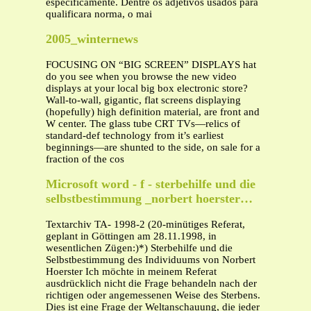
especificamente. Dentre os adjetivos usados para
qualificara norma, o mai
2005_winternews
FOCUSING ON “BIG SCREEN” DISPLAYS hat
do you see when you browse the new video
displays at your local big box electronic store?
Wall-to-wall, gigantic, flat screens displaying
(hopefully) high definition material, are front and
W center. The glass tube CRT TVs—relics of
standard-def technology from it’s earliest
beginnings—are shunted to the side, on sale for a
fraction of the cos
Microsoft word - f - sterbehilfe und die
selbstbestimmung _norbert hoerster…
Textarchiv TA- 1998-2 (20-minütiges Referat,
geplant in Göttingen am 28.11.1998, in
wesentlichen Zügen:)*) Sterbehilfe und die
Selbstbestimmung des Individuums von Norbert
Hoerster Ich möchte in meinem Referat
ausdrücklich nicht die Frage behandeln nach der
richtigen oder angemessenen Weise des Sterbens.
Dies ist eine Frage der Weltanschauung, die jeder