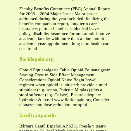
Faculty Benefits Committee (FBC) Annual Report
for 2003 – 2004 Major Issues Major issues
addressed during the year included: finalizing the
benefits comparison report, long term care
insurance, partner benefits, sabbatical leave
policy, disability insurance for non-administrative
academic faculty with more than a nine month
academic year appointment, long term health care
cost trend
floridapain.org
Opioid Equianalgesic Table Opioid Equianalgesic
Starting Dose in Side Effect Management
Considerations Opioid Naïve Begin bowel
regimen when opioid is initiated; provide a mild
stimulant (e.g. senna, Patients Miralax) plus a
stool softener (e.g. Colace). Ensure adequate
hydration & avoid www.floridapain.org Consider
clonazepam; dose reduction; or opioi
faculty.utpa.edu
Bárbara Cantú Español AP 6351 Poesía y teatro
peninsular Dr. José María Martínez 14 de marzo