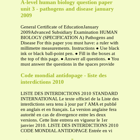
A-level human biology question paper
unit 3 - pathogens and disease january
2009
General Certificate of EducationJanuary
2009Advanced Subsidiary Examination HUMAN
BIOLOGY (SPECIFICATION A) Pathogens and
Disease For this paper you must have: a ruler with
millimetre measurements. Instructions ● Use black
ink or black ball-point pen. ● Fill in the boxes at
the top of this page. ● Answer all questions. ● You
must answer the questions in the spaces provide
Code mondial antidopage - liste des
interdictions 2010
LISTE DES INTERDICTIONS 2010 STANDARD
INTERNATIONAL Le texte officiel de la Liste des
interdictions sera tenu à jour par l' AMA et publié
en anglais et en français. La version anglaise fera
autorité en cas de divergence entre les deux
versions. Cette liste entrera en vigueur le 1er
janvier 2010. LISTE DES INTERDICTIONS 2010
CODE MONDIAL ANTIDOPAGE Entrée en vi