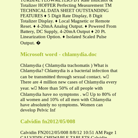
TURBINE FLOWMETERS BY Rate Indicator &
Totalizer HOFFER Perfecting Measurement TM
TECHNICAL DATA SHEET OUTSTANDING
FEATURES ♦ 5 Digit Rate Display, 8 Digit
Totalizer Display. ♦ Local Magnetic or Remote
Reset. ♦ 4-20mA Analog Output. ♦ Powered From
Battery, DC Supply, 4-20mA Output ♦ 20 Pt.
Linearization Option. ♦ Isolated Scaled Pulse
Output. �
Microsoft word - chlamydia.doc
Chlamydia ( Chlamydia trachomatis ) What is
Chlamydia? Chlamydia is a bacterial infection that
can be transmitted through sexual contact. w
There are 4 million new cases of Chlamydia every
year. w More than 50% of all people with
Chlamydia have no symptoms . w Up to 80% of
all women and 10% of all men with Chlamydia
have absolutely no symptoms. Women can
develop Pelvic Inf
Calvidin fn2012/05/008
Calvidin FN2012/05/008 8/8/12 10:51 AM Page 1
CALVIDIN CHEWABLE TABLETS Calvidin