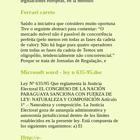
legislaciones europeas, en la metodol
Ferrari careto
Saúdo a iniciativa que considero muito oportuna
Tive o seguinte abstract para comentar: “O
mercado móvel não é passível de concorrência
perfeita (pelo menos em todas as fases da cadeia
de valor): Não há lugar para quatro operadores
(em todas as fases da cadeia de Temos um
oligopólio, tendencialmente não concorrencial.”
Porque se trata de Jornadas de Regulação, e
Microsoft word - ley n 635-95.doc
Ley Nº 635/95 Que reglamenta la Justicia
Electoral EL CONGRESO DE LA NACIÓN
PARAGUAYA SANCIONA CON FUERZA DE
LEY: NATURALEZA Y COMPOSICIÓN Artículo
1º .- Naturaleza y composición. La Justicia
Electoral goza de autarquía administrativa y
autonomía jurisdiccional dentro de los límites
establecidos en la presente ley. Está compuesta de
los siguientes organismos: a) El
Http://e-