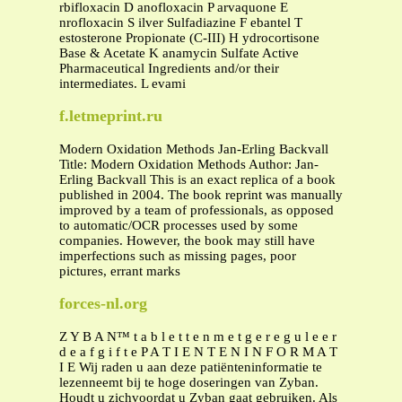
rbifloxacin D anofloxacin P arvaquone E
nrofloxacin S ilver Sulfadiazine F ebantel T
estosterone Propionate (C-III) H ydrocortisone
Base & Acetate K anamycin Sulfate Active
Pharmaceutical Ingredients and/or their
intermediates. L evami
f.letmeprint.ru
Modern Oxidation Methods Jan-Erling Backvall
Title: Modern Oxidation Methods Author: Jan-
Erling Backvall This is an exact replica of a book
published in 2004. The book reprint was manually
improved by a team of professionals, as opposed
to automatic/OCR processes used by some
companies. However, the book may still have
imperfections such as missing pages, poor
pictures, errant marks
forces-nl.org
Z Y B A N™ t a b l e t t e n m e t g e r e g u l e e r
d e a f g i f t e P A T I E N T E N I N F O R M A T
I E Wij raden u aan deze patiënteninformatie te
lezenneemt bij te hoge doseringen van Zyban.
Houdt u zichvoordat u Zyban gaat gebruiken. Als