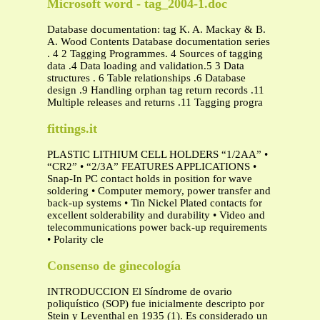
Microsoft word - tag_2004-1.doc
Database documentation: tag K. A. Mackay & B.
A. Wood Contents Database documentation series
. 4 2 Tagging Programmes. 4 Sources of tagging
data .4 Data loading and validation.5 3 Data
structures . 6 Table relationships .6 Database
design .9 Handling orphan tag return records .11
Multiple releases and returns .11 Tagging progra
fittings.it
PLASTIC LITHIUM CELL HOLDERS “1/2AA” •
“CR2” • “2/3A” FEATURES APPLICATIONS •
Snap-In PC contact holds in position for wave
soldering • Computer memory, power transfer and
back-up systems • Tin Nickel Plated contacts for
excellent solderability and durability • Video and
telecommunications power back-up requirements
• Polarity cle
Consenso de ginecología
INTRODUCCION El Síndrome de ovario
poliquístico (SOP) fue inicialmente descripto por
Stein y Leventhal en 1935 (1). Es considerado un