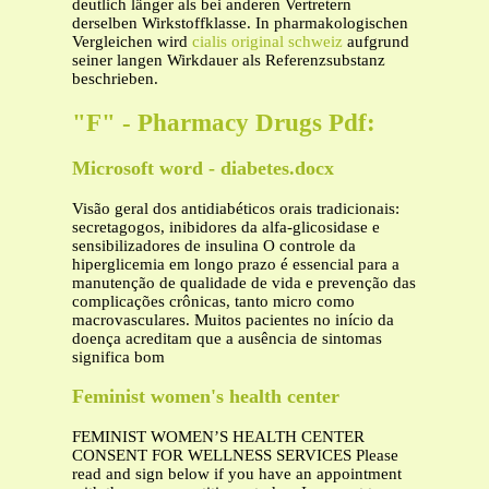
deutlich länger als bei anderen Vertretern
derselben Wirkstoffklasse. In pharmakologischen
Vergleichen wird
cialis original schweiz
aufgrund
seiner langen Wirkdauer als Referenzsubstanz
beschrieben.
"F" - Pharmacy Drugs Pdf:
Microsoft word - diabetes.docx
Visão geral dos antidiabéticos orais tradicionais:
secretagogos, inibidores da alfa-glicosidase e
sensibilizadores de insulina O controle da
hiperglicemia em longo prazo é essencial para a
manutenção de qualidade de vida e prevenção das
complicações crônicas, tanto micro como
macrovasculares. Muitos pacientes no início da
doença acreditam que a ausência de sintomas
significa bom
Feminist women's health center
FEMINIST WOMEN’S HEALTH CENTER
CONSENT FOR WELLNESS SERVICES Please
read and sign below if you have an appointment