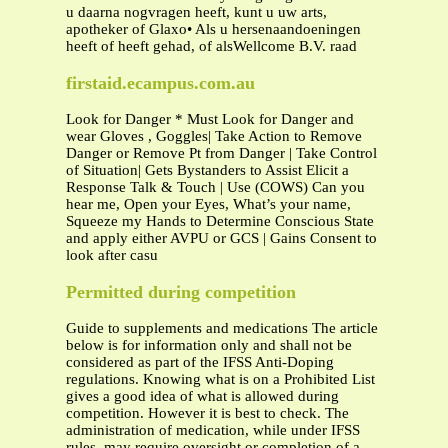
u daarna nogvragen heeft, kunt u uw arts,
apotheker of Glaxo• Als u hersenaandoeningen
heeft of heeft gehad, of alsWellcome B.V. raad
firstaid.ecampus.com.au
Look for Danger * Must Look for Danger and
wear Gloves , Goggles| Take Action to Remove
Danger or Remove Pt from Danger | Take Control
of Situation| Gets Bystanders to Assist Elicit a
Response Talk & Touch | Use (COWS) Can you
hear me, Open your Eyes, What’s your name,
Squeeze my Hands to Determine Conscious State
and apply either AVPU or GCS | Gains Consent to
look after casu
Permitted during competition
Guide to supplements and medications The article
below is for information only and shall not be
considered as part of the IFSS Anti-Doping
regulations. Knowing what is on a Prohibited List
gives a good idea of what is allowed during
competition. However it is best to check. The
administration of medication, while under IFSS
rules, may require oversight or completion of a