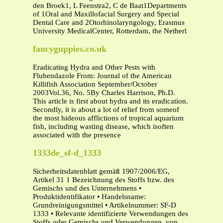
den Broek1, L Feenstra2, C de Baat1Departments
of 1Oral and Maxillofacial Surgery and Special
Dental Care and 2Otorhinolaryngology, Erasmus
University MedicalCenter, Rotterdam, the Netherl
fancyguppies.co.uk
Eradicating Hydra and Other Pests with
Flubendazole From: Journal of the American
Killifish Association September/October
2003Vol.36, No. 5By Charles Harrison, Ph.D.
This article is first about hydra and its eradication.
Secondly, it is about a lot of relief from someof
the most hideous afflictions of tropical aquarium
fish, including wasting disease, which isoften
associated with the presence
1333de_sf-d_1333
Sicherheitsdatenblatt gemäß 1907/2006/EG,
Artikel 31 1 Bezeichnung des Stoffs bzw. des
Gemischs und des Unternehmens •
Produktidentifikator • Handelsname:
Grundreinigungsmittel • Artikelnummer: SF-D
1333 • Relevante identifizierte Verwendungen des
Stoffs oder Gemischs und Verwendungen, von