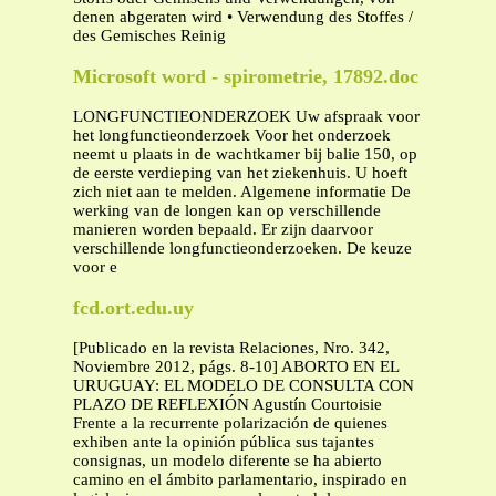
denen abgeraten wird • Verwendung des Stoffes /
des Gemisches Reinig
Microsoft word - spirometrie, 17892.doc
LONGFUNCTIEONDERZOEK Uw afspraak voor
het longfunctieonderzoek Voor het onderzoek
neemt u plaats in de wachtkamer bij balie 150, op
de eerste verdieping van het ziekenhuis. U hoeft
zich niet aan te melden. Algemene informatie De
werking van de longen kan op verschillende
manieren worden bepaald. Er zijn daarvoor
verschillende longfunctieonderzoeken. De keuze
voor e
fcd.ort.edu.uy
[Publicado en la revista Relaciones, Nro. 342,
Noviembre 2012, págs. 8-10] ABORTO EN EL
URUGUAY: EL MODELO DE CONSULTA CON
PLAZO DE REFLEXIÓN Agustín Courtoisie
Frente a la recurrente polarización de quienes
exhiben ante la opinión pública sus tajantes
consignas, un modelo diferente se ha abierto
camino en el ámbito parlamentario, inspirado en