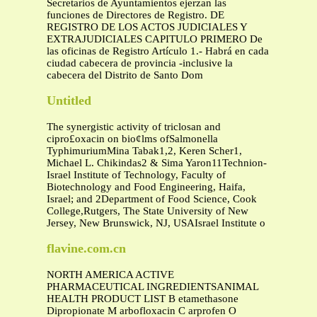
Secretarios de Ayuntamientos ejerzan las
funciones de Directores de Registro. DE
REGISTRO DE LOS ACTOS JUDICIALES Y
EXTRAJUDICIALES CAPITULO PRIMERO De
las oficinas de Registro Artículo 1.- Habrá en cada
ciudad cabecera de provincia -inclusive la
cabecera del Distrito de Santo Dom
Untitled
The synergistic activity of triclosan and
cipro£oxacin on bio¢lms ofSalmonella
TyphimuriumMina Tabak1,2, Keren Scher1,
Michael L. Chikindas2 & Sima Yaron11Technion-
Israel Institute of Technology, Faculty of
Biotechnology and Food Engineering, Haifa,
Israel; and 2Department of Food Science, Cook
College,Rutgers, The State University of New
Jersey, New Brunswick, NJ, USAIsrael Institute o
flavine.com.cn
NORTH AMERICA ACTIVE
PHARMACEUTICAL INGREDIENTSANIMAL
HEALTH PRODUCT LIST B etamethasone
Dipropionate M arbofloxacin C arprofen O