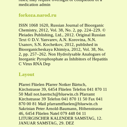
medication admin
forkoza.narod.ru
ISSN 1068 1620, Russian Journal of Bioorganic
Chemistry, 2012, Vol. 38, No. 2, pp. 224–229. ©
Pleiades Publishing, Ltd., 2012. Original Russian
Text © D.V. Yanvarev, A.N. Korovina, N.N.
Usanov, S.N. Kochetkov, 2012, published in
Bioorganicheskaya Khimiya, 2012, Vol. 38, No.
2, pp. 257–262. Non Hydrolysable Analogues of
Inorganic Pyrophosphate as Inhibitors of Hepatitis
C Virus RNA Dep
Layout
Pfarrei Flüelen Pfarrer Notker Bärtsch,
Kirchstrasse 39, 6454 Flüelen Telefon 041 870 11
50 Mail
not.baertsch@bluewin.ch
Pfarramt
Kirchstrasse 39 Telefon 041 870 11 50 Fax 041
870 00 81 Mail
pfarramtfluelen@bluewin.ch
Sakristan Peter Arnold-Baumann, Höhenstrasse
46, 6454 Flüelen Natel 079 448 04 11
LITURGISCHER KALENDER SAMSTAG, 12.
JANUAR SAMSTAG, 29. DEZ