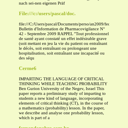
nach sei-nen eigenen Präf
File:///c:/users/pascal/doc.
file:///C:/Users/pascal/Documents/perso/an2009/fede09/site
Bulletin d'Information de Pharmacovigilance N°
42 - Septembre 2009 RAPPEL "Tout professionnel
de santé ayant constaté un effet indésirable grave
(soit mettant en jeu la vie du patient ou entraînant
le décès, soit entraînant ou prolongeant une
hospitalisation, soit entraînant une incapacité ou
des séqu
Cerme6
IMPARTING THE LANGUAGE OF CRITICAL
THINKING WHILE TEACHING PROBABILITY
Ben Gurion University of the Negev, Israel This
paper reports a preliminary study of imparting to
students a new kind of language, incorporating
elements of critical thinking (CT), in the course of
a mathematics (probability) lesson. In the paper,
we describe and analyse one probability lesson,
which is part of a