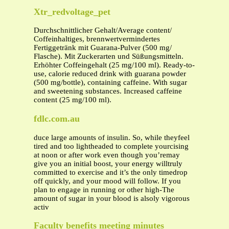
Xtr_redvoltage_pet
Durchschnittlicher Gehalt/Average content/
Coffeinhaltiges, brennwertvermindertes
Fertiggetränk mit Guarana-Pulver (500 mg/
Flasche). Mit Zuckerarten und Süßungsmitteln.
Erhöhter Coffeingehalt (25 mg/100 ml). Ready-to-
use, calorie reduced drink with guarana powder
(500 mg/bottle), containing caffeine. With sugar
and sweetening substances. Increased caffeine
content (25 mg/100 ml).
fdlc.com.au
duce large amounts of insulin. So, while theyfeel
tired and too lightheaded to complete yourcising
at noon or after work even though you’remay
give you an initial boost, your energy willtruly
committed to exercise and it’s the only timedrop
off quickly, and your mood will follow. If you
plan to engage in running or other high-The
amount of sugar in your blood is alsoly vigorous
activ
Faculty benefits meeting minutes