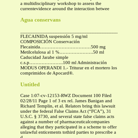
a multidisciplinary workshop to assess the
currentevidence around the interaction betwee
Agua conservans
_______________________________________________
FLECAINIDA suspensión 5 mg/ml
COMPOSICIÓN Conservación
Flecainida……………………………500 mg
Metilcelulosa al 1 %………………….50 ml
Caducidad Jarabe simple
c.s.p………………….100 ml Administración
MODUS OPERANDI 1.- Triturar en el mortero los
comprimidos de Apocard®.
Untitled
Case 1:07-cv-12153-RWZ Document 100 Filed
02/28/11 Page 1 of 3 ex rel. James Banigan and
Richard Templin, et al. Relators bring this lawsuit
under the federal False Claims Act (“FCA”), 31
U.S.C. § 3730, and several state false claims acts
against a number of pharmaceuticalcompanies
alleging that they participated in a scheme to offer
unlawful enticements tothird parties to prescribe a
d