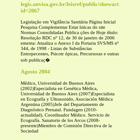
legis.anvisa.gov.br/leisref/public/showact.php?
id=2067
Legislação em Vigilância Sanitária Página Inicial
Pesquisa Complementar Estat ísticas do site
Normas Consolidadas Publica ções de Hoje título:
Resolução RDC nº 12, de 30 de janeiro de 2006
ementa: Atualiza o Anexo I da Portaria SVS/MS nº
344, de 1998 - Listas de Substâncias
Entorpecentes, Psicotr ópicas, Precursoras e outras
sob publicaç�
Agosto 2004
Médico, Universidad de Buenos Aires
(2002)Especialista en Genética Médica,
Universidad de Buenos Aires (2007)Especialista
en Ecografía y Ultrasonido, Asociación Médica
Argentina (2005)Jefe del Departamento de
Diagnóstico Prenatal. Fundagen (2010-
actualidad). Coordinador Médico. Servicio de
Ecografía. Sanatorio de los Arcos (2008-
presente)Miembro de Comisión Directiva de la
Sociedad