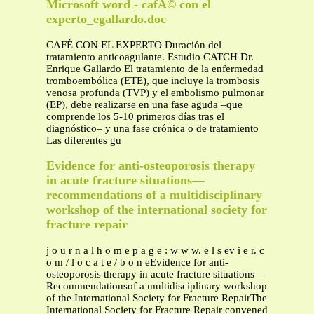
Microsoft word - cafÃ© con el
experto_egallardo.doc
CAFÉ CON EL EXPERTO Duración del
tratamiento anticoagulante. Estudio CATCH Dr.
Enrique Gallardo El tratamiento de la enfermedad
tromboembólica (ETE), que incluye la trombosis
venosa profunda (TVP) y el embolismo pulmonar
(EP), debe realizarse en una fase aguda –que
comprende los 5-10 primeros días tras el
diagnóstico– y una fase crónica o de tratamiento
Las diferentes gu
Evidence for anti-osteoporosis therapy
in acute fracture situations—
recommendations of a multidisciplinary
workshop of the international society for
fracture repair
j o u r n a l h o m e p a g e : w w w. e l s ev i e r. c
o m / l o c a t e / b o n eEvidence for anti-
osteoporosis therapy in acute fracture situations—
Recommendationsof a multidisciplinary workshop
of the International Society for Fracture RepairThe
International Society for Fracture Repair convened