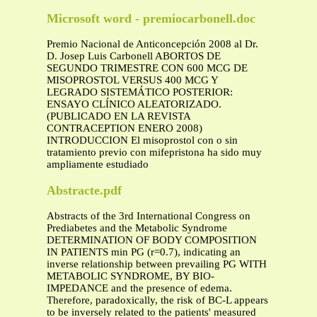
Microsoft word - premiocarbonell.doc
Premio Nacional de Anticoncepción 2008 al Dr.
D. Josep Luis Carbonell ABORTOS DE
SEGUNDO TRIMESTRE CON 600 MCG DE
MISOPROSTOL VERSUS 400 MCG Y
LEGRADO SISTEMÁTICO POSTERIOR:
ENSAYO CLÍNICO ALEATORIZADO.
(PUBLICADO EN LA REVISTA
CONTRACEPTION ENERO 2008)
INTRODUCCION El misoprostol con o sin
tratamiento previo con mifepristona ha sido muy
ampliamente estudiado
Abstracte.pdf
Abstracts of the 3rd International Congress on
Prediabetes and the Metabolic Syndrome
DETERMINATION OF BODY COMPOSITION
IN PATIENTS min PG (r=0.7), indicating an
inverse relationship between prevailing PG WITH
METABOLIC SYNDROME, BY BIO-
IMPEDANCE and the presence of edema.
Therefore, paradoxically, the risk of BC-L appears
to be inversely related to the patients' measured