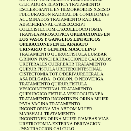
C/LIGADURA ELASTICA TRATAMIENTO
ESCLEROSANTE EN HEMORROIDES X.SESIO
FULGURACION RADICAL DE CONDILOMAS
ACUMINADOS TRATAMIENTO RAD.DEL
ABSC.PERIANAL C/RESEC.CRIPT
COLECISTECTOM.C/S.COLEDOCOTOMIA
TRANSLAPAROSCOPICA
OPERACIONES EN
LOS VASOS Y GANGLIOS LINFATICOS
OPERACIONES EN EL APARATO
URINARIO Y GENITAL MASCULINO
TRATAMIENTO QUIRUR.FISTULA LUMBAR
C/RINON FUNCI EXTRACCIONDE CALCULOS
URETERALES CUERP.EXTR TRATAMIENTO
QUIRUR.FISTULA URETEROINTESTINAL
CISTECTOMIA TOT.C/DERIV.URETERAL A
ASA DELGADA. O COLON, O NEOVEJIGA
TRATAMIENTO QUIRUR.FISTULA
VESICOINTESTINAL TRATAMIENTO
QUIRURGICO FISTULA VESICOCUTANEA
TRATAMIENTO INCONTINEN.ORINA MUJER
P/VIA VAGINA TRATAMIENTO
INCONT.ORINA VIA ABDOM.MUJER
MARSHALL TRATAMIENTO
INCONTINEN.ORINA MUJER P/AMBAS VIAS
URETROTOMIA.EXTERNA DERIVACION
.P/EXTRACCION CALCULO