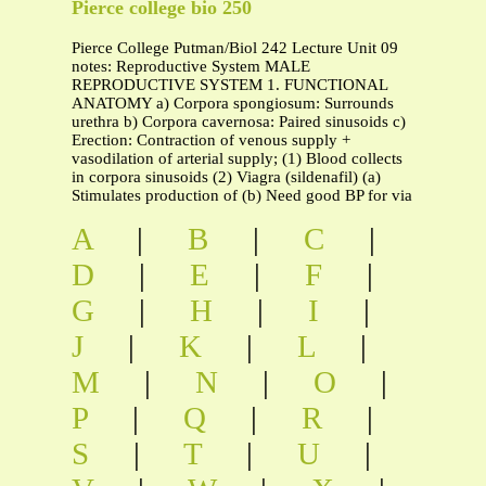
Pierce college bio 250
Pierce College Putman/Biol 242 Lecture Unit 09
notes: Reproductive System MALE
REPRODUCTIVE SYSTEM 1. FUNCTIONAL
ANATOMY a) Corpora spongiosum: Surrounds
urethra b) Corpora cavernosa: Paired sinusoids c)
Erection: Contraction of venous supply +
vasodilation of arterial supply; (1) Blood collects
in corpora sinusoids (2) Viagra (sildenafil) (a)
Stimulates production of (b) Need good BP for via
A
|
B
|
C
|
D
|
E
|
F
|
G
|
H
|
I
|
J
|
K
|
L
|
M
|
N
|
O
|
P
|
Q
|
R
|
S
|
T
|
U
|