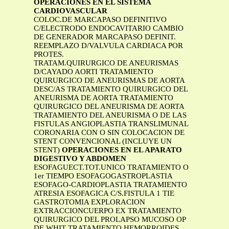
OPERACIONES EN EL SISTEMA
CARDIOVASCULAR
COLOC.DE MARCAPASO DEFINITIVO
C/ELECTRODO ENDOCAVITARIO CAMBIO
DE GENERADOR MARCAPASO DEFINIT.
REEMPLAZO D/VALVULA CARDIACA POR
PROTES.
TRATAM.QUIRURGICO DE ANEURISMAS
D/CAYADO AORTI TRATAMIENTO
QUIRURGICO DE ANEURISMAS DE AORTA
DESC/AS TRATAMIENTO QUIRURGICO DEL
ANEURISMA DE AORTA TRATAMIENTO
QUIRURGICO DEL ANEURISMA DE AORTA
TRATAMIENTO DEL ANEURISMA O DE LAS
FISTULAS ANGIOPLASTIA TRANSLIMUNAL
CORONARIA CON O SIN COLOCACION DE
STENT CONVENCIONAL (INCLUYE UN
STENT)
OPERACIONES EN EL APARATO
DIGESTIVO Y ABDOMEN
ESOFAGUECT.TOT.UNICO TRATAMIENTO O
1er TIEMPO ESOFAGOGASTROPLASTIA
ESOFAGO-CARDIOPLASTIA TRATAMIENTO
ATRESIA ESOFAGICA C/S.FISTULA 1 TIE
GASTROTOMIA EXPLORACION
EXTRACCIONCUERPO EX TRATAMIENTO
QUIRURGICO DEL PROLAPSO MUCOSO OP
DE WHIT TRATAMIENTO HEMORROIDES