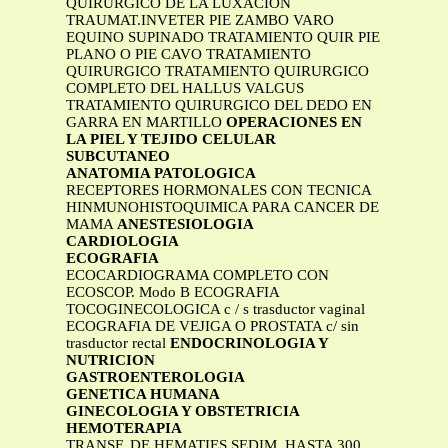
QUIRURGICO DE LA LUXACION
TRAUMAT.INVETER PIE ZAMBO VARO
EQUINO SUPINADO TRATAMIENTO QUIR PIE
PLANO O PIE CAVO TRATAMIENTO
QUIRURGICO TRATAMIENTO QUIRURGICO
COMPLETO DEL HALLUS VALGUS
TRATAMIENTO QUIRURGICO DEL DEDO EN
GARRA EN MARTILLO
OPERACIONES EN
LA PIEL Y TEJIDO CELULAR
SUBCUTANEO
ANATOMIA PATOLOGICA
RECEPTORES HORMONALES CON TECNICA
HINMUNOHISTOQUIMICA PARA CANCER DE
MAMA
ANESTESIOLOGIA
CARDIOLOGIA
ECOGRAFIA
ECOCARDIOGRAMA COMPLETO CON
ECOSCOP. Modo B ECOGRAFIA
TOCOGINECOLOGICA c / s trasductor vaginal
ECOGRAFIA DE VEJIGA O PROSTATA c/ sin
trasductor rectal
ENDOCRINOLOGIA Y
NUTRICION
GASTROENTEROLOGIA
GENETICA HUMANA
GINECOLOGIA Y OBSTETRICIA
HEMOTERAPIA
TRANSF. DE HEMATIES SEDIM. HASTA 300