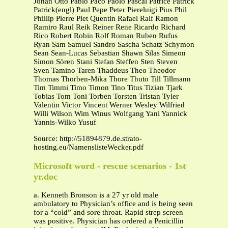
Johan Otto Pablo Paco Paolo Pascal Patrice Patrick
Patrick(engl) Paul Pepe Peter Piereluigi Pius Phil
Phillip Pierre Piet Quentin Rafael Ralf Ramon
Ramiro Raul Reik Reiner Rene Ricardo Richard
Rico Robert Robin Rolf Roman Ruben Rufus
Ryan Sam Samuel Sandro Sascha Schatz Schymon
Sean Sean-Lucas Sebastian Shawn Silas Simeon
Simon Sören Stani Stefan Steffen Sten Steven
Sven Tamino Taren Thaddeus Theo Theodor
Thomas Thorben-Mika Thore Thuto Till Tillmann
Tim Timmi Timo Timon Tino Titus Tizian Tjark
Tobias Tom Toni Torben Torsten Tristan Tyler
Valentin Victor Vincent Werner Wesley Wilfried
Willi Wilson Wim Winus Wolfgang Yani Yannick
Yannis-Wilko Yusuf
Source: http://51894879.de.strato-
hosting.eu/NamenslisteWecker.pdf
Microsoft word - rescue scenarios - 1st
yr.doc
a. Kenneth Bronson is a 27 yr old male
ambulatory to Physician’s office and is being seen
for a “cold” and sore throat. Rapid strep screen
was positive. Physician has ordered a Penicillin