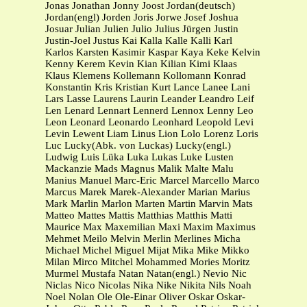
Jonas Jonathan Jonny Joost Jordan(deutsch)
Jordan(engl) Jorden Joris Jorwe Josef Joshua
Josuar Julian Julien Julio Julius Jürgen Justin
Justin-Joel Justus Kai Kalla Kalle Kalli Karl
Karlos Karsten Kasimir Kaspar Kaya Keke Kelvin
Kenny Kerem Kevin Kian Kilian Kimi Klaas
Klaus Klemens Kollemann Kollomann Konrad
Konstantin Kris Kristian Kurt Lance Lanee Lani
Lars Lasse Laurens Laurin Leander Leandro Leif
Len Lenard Lennart Lennerd Lennox Lenny Leo
Leon Leonard Leonardo Leonhard Leopold Levi
Levin Lewent Liam Linus Lion Lolo Lorenz Loris
Luc Lucky(Abk. von Luckas) Lucky(engl.)
Ludwig Luis Lüka Luka Lukas Luke Lusten
Mackanzie Mads Magnus Malik Malte Malu
Manius Manuel Marc-Eric Marcel Marcello Marco
Marcus Marek Marek-Alexander Marian Marius
Mark Marlin Marlon Marten Martin Marvin Mats
Matteo Mattes Mattis Matthias Matthis Matti
Maurice Max Maxemilian Maxi Maxim Maximus
Mehmet Meilo Melvin Merlin Merlines Micha
Michael Michel Miguel Mijat Mika Mike Mikko
Milan Mirco Mitchel Mohammed Mories Moritz
Murmel Mustafa Natan Natan(engl.) Nevio Nic
Niclas Nico Nicolas Nika Nike Nikita Nils Noah
Noel Nolan Ole Ole-Einar Oliver Oskar Oskar-