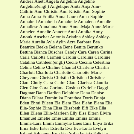
Andrea Anett Angela Angelina Angeline
Angeline(engl.) Angelique Anita Anja Ann-
Cathrin Ann-Christin Ann-Kristin Ann-Sophie
Anna Anna-Emilia Anna-Laura Anna-Sophie
Annabell Annabella Annabelle Annalena Annalie
Annaliese Annaluna Anne Anne-Maja Anne-Marie
Annelen Annelie Annette Anni Annika Anny
Anouk Anschar Antonia Ariadna Ashley Ashley-
Marie Aurelia Ayla Aylin Azra Barbara Bea
Beatrice Beeke Belana Bene Benita Berunko
Bettina Bianca Büschra Candy Cara Caren Carina
Carla Carlotta Carmen Carolin Carolina Caroline
Catalina Cathleen(engl.) Cecile Cecilia Celestina
Celina Celine Chaline Chantal Charlene Charlin
Charlott Charlotta Charlotte Charlotte-Marie
Cheyenne Christa Christin Christina Christine
Ciara Cindy Cjara Claire Clara Clarissa Claudia
Cleo Cloe Cora Corinna Cosima Cyrielle Daggi
Dagmar Dana Darlien Delphine Dena Denise
Diana Dilara Dominika Dorethea Doris Dunja
Eden Ehmi Eileen Ela Elara Elea Elehn Elena Elia
Elia-Sophie Elina Elisa Elisabeth Elfi Elke Ella
Ellen Ellena Ellin-Marleen Elly Elsa Eltern Elvira
Emanuel Emelie Emie Emilia Emina Emma
Emma-Lara Emmi Emmylie Enes Enia Enya Erika
Erna Eske Ester Estrella Eva Eva-Lotta Evelyn
Fabeni Fabienne Fam Fee-Sofie Felicia Felicitas