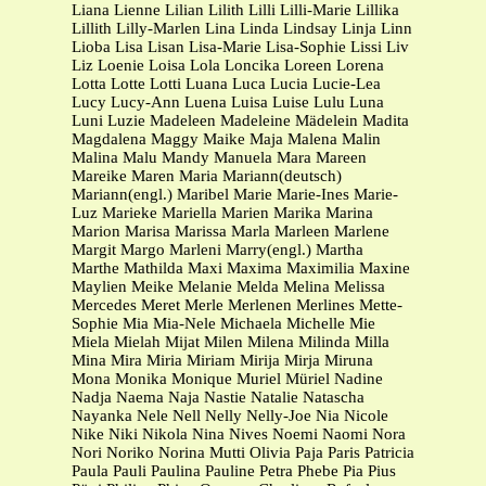
Liana Lienne Lilian Lilith Lilli Lilli-Marie Lillika
Lillith Lilly-Marlen Lina Linda Lindsay Linja Linn
Lioba Lisa Lisan Lisa-Marie Lisa-Sophie Lissi Liv
Liz Loenie Loisa Lola Loncika Loreen Lorena
Lotta Lotte Lotti Luana Luca Lucia Lucie-Lea
Lucy Lucy-Ann Luena Luisa Luise Lulu Luna
Luni Luzie Madeleen Madeleine Mädelein Madita
Magdalena Maggy Maike Maja Malena Malin
Malina Malu Mandy Manuela Mara Mareen
Mareike Maren Maria Mariann(deutsch)
Mariann(engl.) Maribel Marie Marie-Ines Marie-
Luz Marieke Mariella Marien Marika Marina
Marion Marisa Marissa Marla Marleen Marlene
Margit Margo Marleni Marry(engl.) Martha
Marthe Mathilda Maxi Maxima Maximilia Maxine
Maylien Meike Melanie Melda Melina Melissa
Mercedes Meret Merle Merlenen Merlines Mette-
Sophie Mia Mia-Nele Michaela Michelle Mie
Miela Mielah Mijat Milen Milena Milinda Milla
Mina Mira Miria Miriam Mirija Mirja Miruna
Mona Monika Monique Muriel Müriel Nadine
Nadja Naema Naja Nastie Natalie Natascha
Nayanka Nele Nell Nelly Nelly-Joe Nia Nicole
Nike Niki Nikola Nina Nives Noemi Naomi Nora
Nori Noriko Norina Mutti Olivia Paja Paris Patricia
Paula Pauli Paulina Pauline Petra Phebe Pia Pius