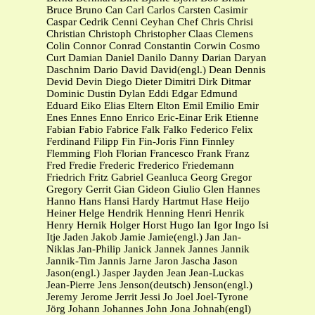
Bruce Bruno Can Carl Carlos Carsten Casimir
Caspar Cedrik Cenni Ceyhan Chef Chris Chrisi
Christian Christoph Christopher Claas Clemens
Colin Connor Conrad Constantin Corwin Cosmo
Curt Damian Daniel Danilo Danny Darian Daryan
Daschnim Dario David David(engl.) Dean Dennis
Devid Devin Diego Dieter Dimitri Dirk Ditmar
Dominic Dustin Dylan Eddi Edgar Edmund
Eduard Eiko Elias Eltern Elton Emil Emilio Emir
Enes Ennes Enno Enrico Eric-Einar Erik Etienne
Fabian Fabio Fabrice Falk Falko Federico Felix
Ferdinand Filipp Fin Fin-Joris Finn Finnley
Flemming Floh Florian Francesco Frank Franz
Fred Fredie Frederic Frederico Friedemann
Friedrich Fritz Gabriel Geanluca Georg Gregor
Gregory Gerrit Gian Gideon Giulio Glen Hannes
Hanno Hans Hansi Hardy Hartmut Hase Heijo
Heiner Helge Hendrik Henning Henri Henrik
Henry Hernik Holger Horst Hugo Ian Igor Ingo Isi
Itje Jaden Jakob Jamie Jamie(engl.) Jan Jan-
Niklas Jan-Philip Janick Jannek Jannes Jannik
Jannik-Tim Jannis Jarne Jaron Jascha Jason
Jason(engl.) Jasper Jayden Jean Jean-Luckas
Jean-Pierre Jens Jenson(deutsch) Jenson(engl.)
Jeremy Jerome Jerrit Jessi Jo Joel Joel-Tyrone
Jörg Johann Johannes John Jona Johnah(engl)