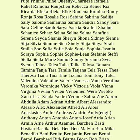
Püpi Philine Phine Queeny-Charlieze Rafaela
Rahel Ramona Räupchen Rebecca Renee Ria
Ricarda Rieka Rieke Rike Romena Romina Romy
Ronja Rosa Rosalie Rosi Sabine Sabrina Sadiija
Sally Salome Samantha Samira Sandra Sandy Sara
Sara-Celine Sarah Sarya Saskia Scarlett Shaline
Schanice Schatz Selina Seline Selma Serafina
Serena Seyda Shania Sheryn Shona Sidney Sienna
Silja Silvia Simone Sina Sindy Sinja Sinya Sirah
Smilla Soe Sofia Sofie Soie Sonja Sophia-Jasmin
Soraya Sophia Sophie Sophie-Lean Stefanie Steffi
Stella Stella-Marie Sumol Sunny Susanna Svea
Svenja Tabea Talea Talia Talita Talysa Tamara
Tamina Tanja Tara Taralie Tatjana Tela Tessa Thea
Theresa Tiana Tina Tine Tiziana Toni Tony Tulea
Valentina Valentine Valerie Vanessa Vanja Verafina
Veronika Veronique Vicky Victoria Viola Viona
Virginia Vivian Vivien Viviennen Wera Wiebke
Xana-Lisa Xenia Yakira Yvonne Zahra Zoe Aaron
Abdulla Adam Adrian Adrin Albert Alessandro
Alessio Alex Alexander Alfred Ali Alois
Anastasios Andre Andreas Andrin Andy(engl.)
Anthony Anton Antonio Anton-Josef Arda Arian
Armin Arne Arthur Asamuel Bärchen Basti
Bastian Bastika Bela Ben Ben-Malvin Ben-Mika
Benedikt Beni Benito Benjamin Bennet Benni
Bernd Bernhard Birk Bjarne Björn Bob Brian