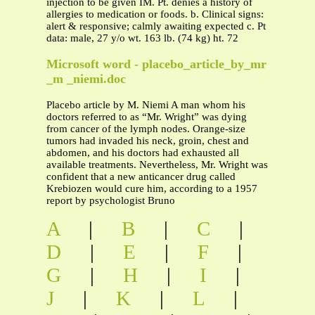
injection to be given IM. Pt. denies a history of
allergies to medication or foods. b. Clinical signs:
alert & responsive; calmly awaiting expected c. Pt
data: male, 27 y/o wt. 163 lb. (74 kg) ht. 72
Microsoft word - placebo_article_by_mr
_m _niemi.doc
Placebo article by M. Niemi A man whom his
doctors referred to as “Mr. Wright” was dying
from cancer of the lymph nodes. Orange-size
tumors had invaded his neck, groin, chest and
abdomen, and his doctors had exhausted all
available treatments. Nevertheless, Mr. Wright was
confident that a new anticancer drug called
Krebiozen would cure him, according to a 1957
report by psychologist Bruno
A
|
B
|
C
|
D
|
E
|
F
|
G
|
H
|
I
|
J
|
K
|
L
|