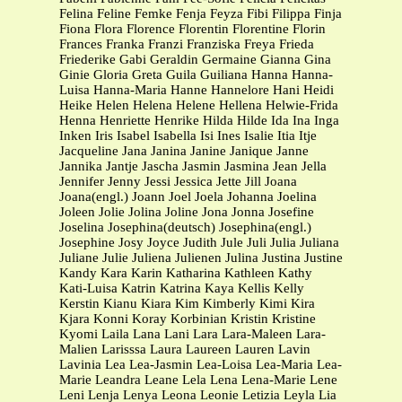
Felina Feline Femke Fenja Feyza Fibi Filippa Finja
Fiona Flora Florence Florentin Florentine Florin
Frances Franka Franzi Franziska Freya Frieda
Friederike Gabi Geraldin Germaine Gianna Gina
Ginie Gloria Greta Guila Guiliana Hanna Hanna-
Luisa Hanna-Maria Hanne Hannelore Hani Heidi
Heike Helen Helena Helene Hellena Helwie-Frida
Henna Henriette Henrike Hilda Hilde Ida Ina Inga
Inken Iris Isabel Isabella Isi Ines Isalie Itia Itje
Jacqueline Jana Janina Janine Janique Janne
Jannika Jantje Jascha Jasmin Jasmina Jean Jella
Jennifer Jenny Jessi Jessica Jette Jill Joana
Joana(engl.) Joann Joel Joela Johanna Joelina
Joleen Jolie Jolina Joline Jona Jonna Josefine
Joselina Josephina(deutsch) Josephina(engl.)
Josephine Josy Joyce Judith Jule Juli Julia Juliana
Juliane Julie Juliena Julienen Julina Justina Justine
Kandy Kara Karin Katharina Kathleen Kathy
Kati-Luisa Katrin Katrina Kaya Kellis Kelly
Kerstin Kianu Kiara Kim Kimberly Kimi Kira
Kjara Konni Koray Korbinian Kristin Kristine
Kyomi Laila Lana Lani Lara Lara-Maleen Lara-
Malien Larisssa Laura Laureen Lauren Lavin
Lavinia Lea Lea-Jasmin Lea-Loisa Lea-Maria Lea-
Marie Leandra Leane Lela Lena Lena-Marie Lene
Leni Lenja Lenya Leona Leonie Letizia Leyla Lia