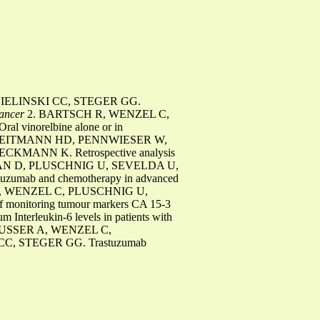
IELINSKI CC, STEGER GG.
cancer
2. BARTSCH R, WENZEL C,
inorelbine alone or in
WEITMANN HD, PENNWIESER W,
MANN K. Retrospective analysis
AN D, PLUSCHNIG U, SEVELDA U,
mab and chemotherapy in advanced
, WENZEL C, PLUSCHNIG U,
nitoring tumour markers CA 15-3
rleukin-6 levels in patients with
USSER A, WENZEL C,
, STEGER GG. Trastuzumab