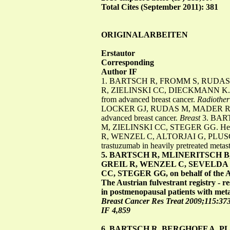
Total Cites (September 2011): 381
ORIGINALARBEITEN
Erstautor
Corresponding
Author IF
1. BARTSCH R, FROMM S, RUDAS
R, ZIELINSKI CC, DIECKMANN K. Intensif
from advanced breast cancer.
Radiothe
LOCKER GJ, RUDAS M, MADER R, ZIELI
advanced breast cancer.
Breast
3. BAR
M, ZIELINSKI CC, STEGER GG. Her2 and 
R, WENZEL C, ALTORJAI G, PLUS
trastuzumab in heavily pretreated metast
5. BARTSCH R, MLINERITSCH B
GREIL R, WENZEL C, SEVELDA 
CC, STEGER GG, on behalf of the Au
The Austrian fulvestrant registry - re
in postmenopausal patients with meta
Breast Cancer Res Treat 2009;115:373
IF 4,859
6. BARTSCH R, BERGHOFF A, P