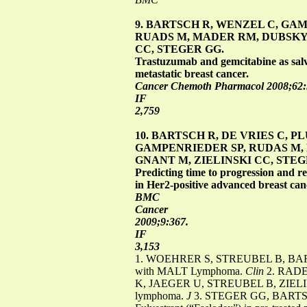
9. BARTSCH R, WENZEL C, GAM
RUADS M, MADER RM, DUBSKY 
CC, STEGER GG.
Trastuzumab and gemcitabine as salva
metastatic breast cancer.
Cancer Chemoth Pharmacol 2008;62:
IF
2,759
10. BARTSCH R, DE VRIES C, P
GAMPENRIEDER SP, RUDAS M,
GNANT M, ZIELINSKI CC, STEG
Predicting time to progression and r
in Her2-positive advanced breast can
BMC
Cancer
2009;9:367.
IF
3,153
1. WOEHRER S, STREUBEL B, BARTSCH
with MALT Lymphoma.
Clin
2. RAD
K, JAEGER U, STREUBEL B, ZIELINSKI C
lymphoma.
J
3. STEGER GG, BARTS