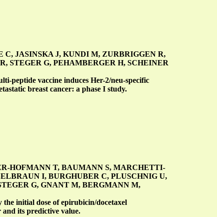
C, JASINSKA J, KUNDI M, ZURBRIGGEN R,
 R, STEGER G, PEHAMBERGER H, SCHEINER
ti-peptide vaccine induces Her-2/neu-specific
astatic breast cancer: a phase I study.
ER-HOFMANN T, BAUMANN S, MARCHETTI-
LBRAUN I, BURGHUBER C, PLUSCHNIG U,
, STEGER G, GNANT M, BERGMANN M,
he initial dose of epirubicin/docetaxel
and its predictive value.