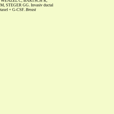
. WENZEL C, BARTSCH R,
 STEGER GG. Invasiv ductal
cetaxel + G-CSF.
Breast