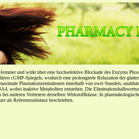
-Hemmer und wirkt über eine hochselektive Blockade des Enzyms Pho
llulären cGMP-Spiegels, wodurch eine prolongierte Relaxation der glatt
f maximale Plasmakonzentrationen innerhalb von zwei Stunden, unabh
4, wobei inaktive Metaboliten entstehen. Die Eliminationshalbwertszeit
ls bei anderen Vertretern derselben Wirkstoffklasse. In pharmakologisc
er als Referenzsubstanz beschrieben.