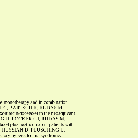
notherapy and in combination
L C, BARTSCH R, RUDAS M,
rubicin/docetaxel in the neoadjuvant
IG U, LOCKER GJ, RUDAS M,
 plus trastuzumab in patients with
 HUSSIAN D, PLUSCHING U,
tory hypercalcemia syndrome.