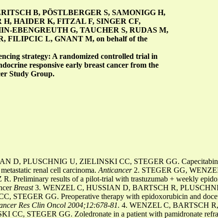
NERITSCH B, PÖSTLBERGER S, SAMONIGG H,
H, HAIDER K, FITZAL F, SINGER CF,
HIN-EBENGREUTH G, TAUCHER S, RUDAS M,
FILIPCIC L, GNANT M, on behalf of the
ncing strategy: A randomized controlled trial in
docrine responsive early breast cancer from the
cer Study Group.
 D, PLUSCHNIG U, ZIELINSKI CC, STEGER GG. Capecitabine-mo
metastatic renal cell carcinoma.
Anticancer
2. STEGER GG, WENZE
iminary results of a pilot-trial with trastuzumab + weekly epidoxo
ancer
Breast
3. WENZEL C, HUSSIAN D, BARTSCH R, PLUSCHN
EGER GG. Preoperative therapy with epidoxorubicin and docetaxel
ancer Res Clin Oncol 2004;12:678-81.
4.
WENZEL C, BARTSCH R,
, STEGER GG. Zoledronate in a patient with pamidronate refrac