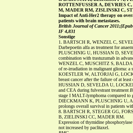
ROTTENFUSSER A, DEVRIES C,
M, MADER RM, ZISLINSKI C, S
Impact of Anti-Her2 therapy on over
patients with brain metastases.
British Journal of Cancer 2011;[Epub 
IF 4,831
Sonstige
1. BARTSCH R, WENZEL C, SEVE
Darbepoetin alfa as treatment for anaem
PLUSCHNIG U, HUSSIAN D, SEVELDA
combination with trastuzumab in advanced
WENZEL C, MUSCHITZ S, BALDASS
of re-irradiation in malignant glioma: a
KOESTLER W, ALTORJAI G, LOCKER G
breast cancer after the failure of at lea
HUSSIAN D, SEVELDA U, LOCKER GJ,
and CEA during fulvestrant treatment
stage I MALT-lymphoma compared to ga
DIECKMANN K, PLUSCHNIG U, AL
prolongs overall survival in patients wi
8. BARTSCH R, STEGER GG, FOR
B, ZIELINSKI CC, MADER RM.
Expression of thymidine phosphorylase in
not increased by paclitaxel.
BMC