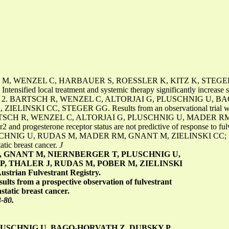
 M, WENZEL C, HARBAUER S, ROESSLER K, KITZ K, STE
ied local treatment and systemic therapy significantly increase surv
r
2. BARTSCH R, WENZEL C, ALTORJAI G, PLUSCHNIG U, 
NSKI CC, STEGER GG. Results from an observational trial with o
TSCH R, WENZEL C, ALTORJAI G, PLUSCHNIG U, MADER R
progesterone receptor status are not predictive of response to fulv
CHNIG U, RUDAS M, MADER RM, GNANT M, ZIELINSKI CC; ST
atic breast cancer.
J
, GNANT M, NIERNBERGER T, PLUSCHNIG U,
P, THALER J, RUDAS M, POBER M, ZIELINSKI
strian Fulvestrant Registry.
sults from a prospective observation of fulvestrant
static breast cancer.
-80.
LUSCHNIG U, BAGO-HORVATH Z, DUBSKY P,