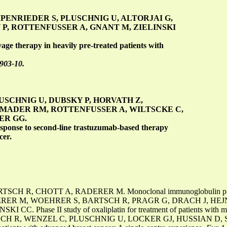
PENRIEDER S, PLUSCHNIG U, ALTORJAI G,
P, ROTTENFUSSER A, GNANT M, ZIELINSKI
ge therapy in heavily pre-treated patients with
903-10.
LUSCHNIG U, DUBSKY P, HORVATH Z,
 MADER RM, ROTTENFUSSER A, WILTSCKE C,
ER GG.
esponse to second-line trastuzumab-based therapy
cer.
 R, CHOTT A, RADERER M. Monoclonal immunoglobulin productio
ERER M, WOEHRER S, BARTSCH R, PRAGR G, DRACH J, HE
C. Phase II study of oxaliplatin for treatment of patients with mu
CH R, WENZEL C, PLUSCHNIG U, LOCKER GJ, HUSSIAN D, 