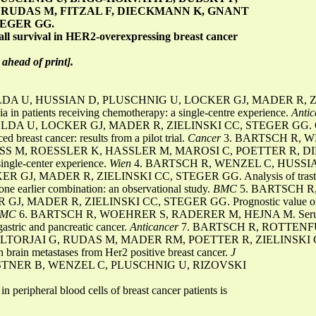
 RUDAS M, FITZAL F, DIECKMANN K, GNANT
TEGER GG.
all survival in HER2-overexpressing breast cancer
ahead of print].
LDA U, HUSSIAN D, PLUSCHNIG U, LOCKER GJ, MADER R, Z
ia in patients receiving chemotherapy: a single-centre experience.
Anti
 U, LOCKER GJ, MADER R, ZIELINSKI CC, STEGER GG. Oral v
 breast cancer: results from a pilot trial.
Cancer
3. BARTSCH R, 
 M, ROESSLER K, HASSLER M, MAROSI C, POETTER R, DIECK
 single-center experience.
Wien
4. BARTSCH R, WENZEL C, HUSSI
J, MADER R, ZIELINSKI CC, STEGER GG. Analysis of trastuzu
st one earlier combination: an observational study.
BMC
5. BARTSCH R
 MADER R, ZIELINSKI CC, STEGER GG. Prognostic value of mo
BMC
6. BARTSCH R, WOEHRER S, RADERER M, HEJNA M. Serum Inte
stric and pancreatic cancer.
Anticancer
7. BARTSCH R, ROTTENF
TORJAI G, RUDAS M, MADER RM, POETTER R, ZIELINSKI CC
th brain metastases from Her2 positive breast cancer.
J
STNER B, WENZEL C, PLUSCHNIG U, RIZOVSKI
 peripheral blood cells of breast cancer patients is