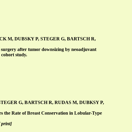
ÖCK M, DUBSKY P, STEGER G, BARTSCH R,
g surgery after tumor downsizing by neoadjuvant
 cohort study.
 STEGER G, BARTSCH R, RUDAS M, DUBKSY P,
 the Rate of Breast Conservation in Lobular-Type
print]