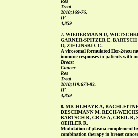
Res
Treat
2010;169-76.
IF
4,859
7. WIEDERMANN U, WILTSCHKE 
GARNER-SPITZER E, BARTSCH
O, ZIELINSKI CC.
A virosomal formulated Her-2/neu mul
immune responses in patients with met
Breast
Cancer
Res
Treat
2010;119:673-83.
IF
4,859
8. MICHLMAYR A, BACHLEITN
DESCHMANN M, RECH-WEICHSE
BARTSCH R, GRAF A, GREIL R
OEHLER R.
Modulation of plasma complement by t
combination therapy in breast cancer 