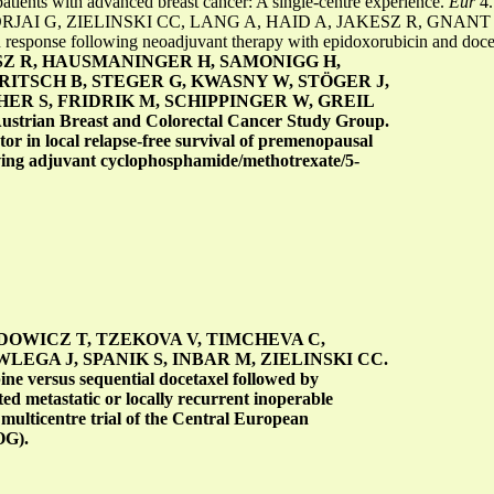
patients with advanced breast cancer: A single-centre experience.
Eur
4
AI G, ZIELINSKI CC, LANG A, HAID A, JAKESZ R, GNANT M,
 in response following neoadjuvant therapy with epidoxorubicin and do
ESZ R, HAUSMANINGER H, SAMONIGG H,
RITSCH B, STEGER G, KWASNY W, STÖGER J,
ER S, FRIDRIK M, SCHIPPINGER W, GREIL
trian Breast and Colorectal Cancer Study Group.
ctor in local relapse-free survival of premenopausal
iving adjuvant cyclophosphamide/methotrexate/5-
DOWICZ T, TZEKOVA V, TIMCHEVA C,
LEGA J, SPANIK S, INBAR M, ZIELINSKI CC.
ne versus sequential docetaxel followed by
ed metastatic or locally recurrent inoperable
 multicentre trial of the Central European
OG).