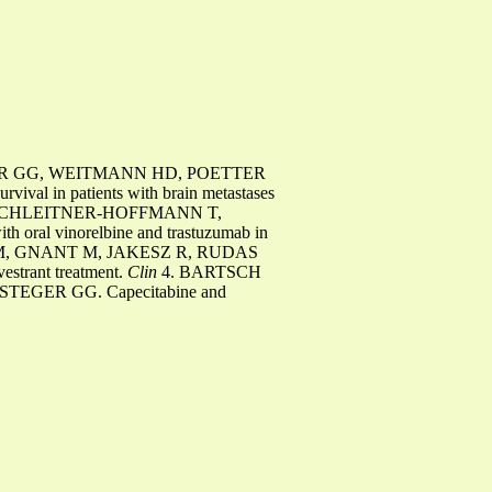
GER GG, WEITMANN HD, POETTER
ival in patients with brain metastases
BACHLEITNER-HOFFMANN T,
ral vinorelbine and trastuzumab in
M, GNANT M, JAKESZ R, RUDAS
estrant treatment.
Clin
4. BARTSCH
EGER GG. Capecitabine and