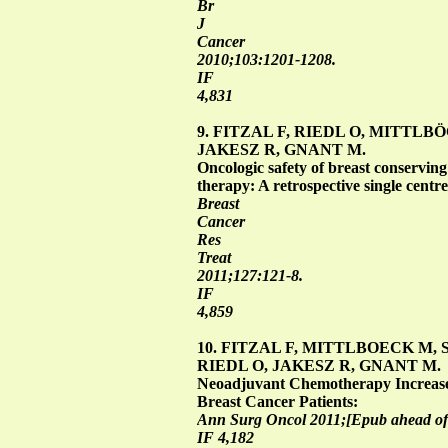
Br
J
Cancer
2010;103:1201-1208.
IF
4,831
9. FITZAL F, RIEDL O, MITTLB
JAKESZ R, GNANT M.
Oncologic safety of breast conservin
therapy: A retrospective single centre
Breast
Cancer
Res
Treat
2011;127:121-8.
IF
4,859
10. FITZAL F, MITTLBOECK M,
RIEDL O, JAKESZ R, GNANT M.
Neoadjuvant Chemotherapy Increases
Breast Cancer Patients:
Ann Surg Oncol 2011;[Epub ahead of 
IF 4,182