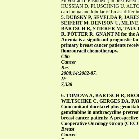
Fulvestrant (“Faslodex”) in pre-treated 
HUSSIAN D, PLUSCHNIG U, ALTORJ
carcinoma and lobular of breast differ
5. DUBSKY P, SEVELDA P, JAK
SEIFERT M, DENISON U, MLINE
BARTSCH R, STIERER M, TAUCH
R, PÖTTER R, GNANT M for the Aus
Anemia is a significant prognostic fa
primary breast cancer patients rece
fluorouracil chemotherapy.
Clin
Cancer
Res
2008;14:2082-87.
IF
7,338
6. TOMOVA A, BARTSCH R, BRO
WILTSCHKE C, GERGES DA, PAW
Concomitant docetaxel plus gemcitabi
gemcitabine in anthracycline-pretreat
breast cancer patients: A prospective
Cooperative Oncology Group (CEC
Breast
Cancer