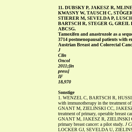
11. DUBSKY P, JAKESZ R, MLI
KWASNY W, TAUSCH C, STÖGER 
STIERER M, SEVELDA P, LUSC
BARTSCH R, STEGER G, GREIL R, 
ABCSG.
Tamoxifen and anastrozole as a seque
3714 postmenopausal patients with en
Austrian Breast and Colorectal Can
J
Clin
Oncol
2011;[in
press]
IF
18,970
Sonstige
1. WENZEL C, BARTSCH R, HUSSIAN
with immunotherapy in the treatment of 
GNANT M, ZIELINSKI CC, JAKESZ R. Prel
treatment of primary, operable breast c
GNANT M, JAKESZ R, ZIELINSKI CC, ST
primary breast cancer: a pilot study.
J C
LOCKER GJ, SEVELDA U, ZIELINSKI CC