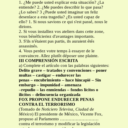
1. ¿Me puede usted explicar esta situación? ¿La
entiende? 2. ¿Me puedes describir lo que pasa?
¿Lo sabes? 3 ¿Puede usted imaginar un feliz
desenlace a esta tragedia? ¿Es usted capaz de
ello? 1. Si nous savions ce qui s'est passé, nous le
dirions.
2. Si vous installiez vos ateliers dans cette zone,
vous bénéficieriez d'avantages importants.
3. S'ils n'étaient pas partis, ils auraient étés
assassinés.
4. Vous perdez votre temps à essayer de le
convaincre. Allez plutôt déposer une plainte.
III COMPRENSIÓN ESCRITA
a) Complete el artículo con las palabras siguientes:
Delito grave – tratados y convenciones – poner
multas – castigar – endurecer las
penas – encubrimiento – hace hincapié – Sin
embargo – impunidad – amenaza
–repudio – las enmiendas – fondos lícitos o
ilícitos – delincuencia organizada
FOX PROPONE ENDURECER PENAS
CONTRA EL TERRORISMO
(Tomado de
Noticiero Televisa, Ciudad de
México
) El presidente de México, Vicente Fox,
propuso al Parlamento ………………………
contra el terrorismo y modificar la legislación