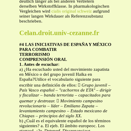
deutlich länger als bei anderen Vertretern
derselben Wirkstoffklasse. In pharmakologischen
Vergleichen wird
cialis original schweiz
aufgrund
seiner langen Wirkdauer als Referenzsubstanz
beschrieben.
Celan.droit.univ-cezanne.fr
#4 LAS INICIATIVAS DE ESPAÑA Y MÉXICO
PARA COMBATIR
TERRORISMO
COMPRENSIÓN ORAL
1. Antes de escuchar
:
a) ¿Ha escuchado usted del movimiento zapatista
en México o del grupo juvenil Haïka en
España?Utilice el vocabulario siguiente para
escribir una definición de ellos: 
Grupo juvenil –
País Vasco español – "cachorros de ETA" – dirigir
y fiscalizar – banda
terrorista – capacitados para
quemar y destrozar.

Movimiento campesino
revolucionario – líder – Emiliano Zapata –
levantamiento
campesino – Estado mexicano de
Chiapas – principios del siglo XX
.
b) ¿Cuál es el equivalente español de los términos
siguientes? a. El ejeb. El ámbito europeoc. Los
etarrasd. ¿?e. Detenerf. Discrepanciasg.