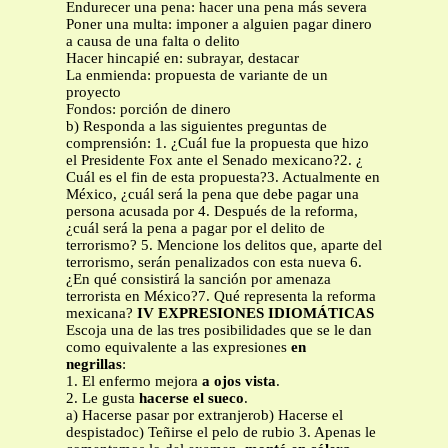
Endurecer una pena: hacer una pena más severa
Poner una multa: imponer a alguien pagar dinero
a causa de una falta o delito
Hacer hincapié en: subrayar, destacar
La enmienda: propuesta de variante de un
proyecto
Fondos: porción de dinero
b) Responda a las siguientes preguntas de
comprensión: 1. ¿Cuál fue la propuesta que hizo
el Presidente Fox ante el Senado mexicano?2. ¿
Cuál es el fin de esta propuesta?3. Actualmente en
México, ¿cuál será la pena que debe pagar una
persona acusada por 4. Después de la reforma,
¿cuál será la pena a pagar por el delito de
terrorismo? 5. Mencione los delitos que, aparte del
terrorismo, serán penalizados con esta nueva 6.
¿En qué consistirá la sanción por amenaza
terrorista en México?7. Qué representa la reforma
mexicana?
IV EXPRESIONES IDIOMÁTICAS
Escoja una de las tres posibilidades que se le dan
como equivalente a las expresiones
en
negrillas
:
1. El enfermo mejora
a ojos vista
.
2. Le gusta
hacerse el sueco
.
a) Hacerse pasar por extranjerob) Hacerse el
despistadoc) Teñirse el pelo de rubio 3. Apenas le