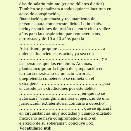
días de salario mínimo (cuatro dólares diarios).
También se penalizará a todos quienes incurran en
actos de conspiración,…………………………… ,
financiación, amenaza y reclutamiento de
personas para cometereste ilícito. La iniciativa
incluye sanciones de prisión de entre cinco y diez
años para laconspiración para cometer actos
terroristas y de 10 a 20 años para la
………………………….
Asismismo, propone ………………………… a
quienes financien estos actos, ya sea con
……………………………………………… , y a
las personas que los encubran. Además,
planteaincorporar la figura de "preparación en
territorio mexicano de un acto terrorista
quepretenda cometerse o se cometa en el
extranjero". ………………………………… , para
el casode las extradiciones por este delito
…………………………………… en que no se
autorizará "deninguna manera el ejercicio de una
jurisdicción extraterritorial contraria a derecho".
…………………………………… , que se aplicará
en circunstancias muy acotadas y cuando elEstado
mexicano se haya comprometido a ello en
ejercicio de su soberanía", concluye Fox.
Vocabulario útil: