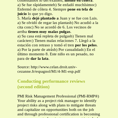
comentamos lo del examen,
montó en cólera
.
a) Se fue rápidamenteb) Se enfadó muchísimoc)
Enfermó de cólera 4. Siempre
pone en tela de
juicio
lo que yo digo.
5. María
dejó plantado a
Juan y se fue con Luis.
a) Se olvidó de regar las plantasb) No acudió a la
cita conc) No se acordó de 6. Los vecinos de
arriba
tienen muy malas pulgas
.
a) Su casa está repleta de pulgasb) Tienen mal
carácterc) Tienen malas relaciones 7. Llegó a la
estación con retraso y tomó el tren
por los pelos
.
a) Por la parte de atrásb) Por casualidadc) En el
último momento 8. Este niño es un pesado, no
para de
dar la lata
.
Source: http://www.celan.droit.univ-
cezanne.fr/espagnol/M1/4-M1-esp.pdf
Conducting performance reviews
(second edition)
PMI Risk Management Professional (PMI-RMP®)
Your ability as a project risk manager to identify
project risks along with plans to mitigate threats
and capitalize on opportunities both on the job
and through professional certification is becoming