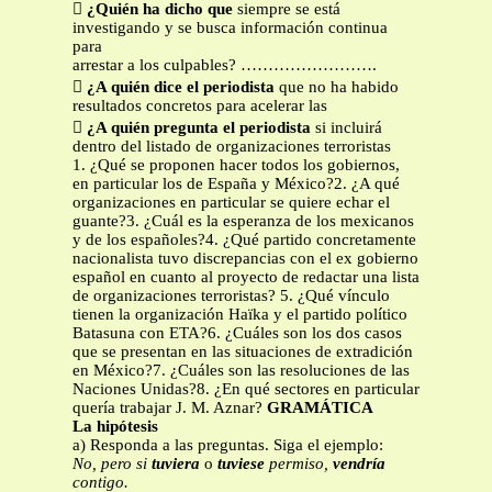

¿Quién ha dicho que
siempre se está
investigando y se busca información continua
para
arrestar a los culpables? …………………….

¿A quién dice el periodista
que no ha habido
resultados concretos para acelerar las

¿A quién pregunta el periodista
si incluirá
dentro del listado de organizaciones terroristas
1. ¿Qué se proponen hacer todos los gobiernos,
en particular los de España y México?2. ¿A qué
organizaciones en particular se quiere echar el
guante?3. ¿Cuál es la esperanza de los mexicanos
y de los españoles?4. ¿Qué partido concretamente
nacionalista tuvo discrepancias con el ex gobierno
español en cuanto al proyecto de redactar una lista
de organizaciones terroristas? 5. ¿Qué vínculo
tienen la organización Haïka y el partido político
Batasuna con ETA?6. ¿Cuáles son los dos casos
que se presentan en las situaciones de extradición
en México?7. ¿Cuáles son las resoluciones de las
Naciones Unidas?8. ¿En qué sectores en particular
quería trabajar J. M. Aznar?
GRAMÁTICA
La hipótesis
a) Responda a las preguntas. Siga el ejemplo:
No, pero si
tuviera
o
tuviese
permiso,
vendría
contigo.