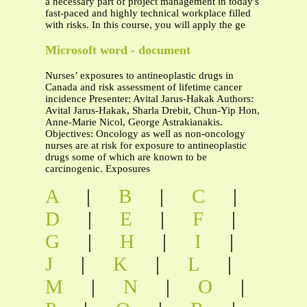
a necessary part of project management in today's
fast-paced and highly technical workplace filled
with risks. In this course, you will apply the ge
Microsoft word - document
Nurses’ exposures to antineoplastic drugs in
Canada and risk assessment of lifetime cancer
incidence Presenter: Avital Jarus-Hakak Authors:
Avital Jarus-Hakak, Sharla Drebit, Chun-Yip Hon,
Anne-Marie Nicol, George Astrakianakis.
Objectives: Oncology as well as non-oncology
nurses are at risk for exposure to antineoplastic
drugs some of which are known to be
carcinogenic. Exposures
A
|
B
|
C
|
D
|
E
|
F
|
G
|
H
|
I
|
J
|
K
|
L
|
M
|
N
|
O
|