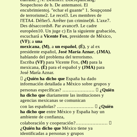
Sospechoso de h. De antemanoi. El
encubrimientoj. "echar el guante" 1. Soupçonné
de terrorisme2. Le recel3. Les membres de
l'ETA4. Défier5. Arrêter (un criminel)6. L'axe7.
Des désaccords8. Par avance9. Le cadre
européen10. Un juge c) En la siguiente grabación,
escuchará a
Vicente Fox
, presidente de México,
(VF)
; a
una
mexicana
,
(M)
, a
un español
,
(É)
, y al ex
presidente español,
José María Aznar
,
(JMA)
,
hablando del problema del terrorismo.
Escriba
(VF)
para Vicente Fox,
(M)
para la
mexicana,
(É)
para el español y
(JMA)
para
José María Aznar.

¿Quién ha dicho que
España ha dado
información detallada a México sobre grupos y
personas específicas? ………………… 
¿Quién
ha dicho que
diariamente las instituciones y
agencias mexicanas se comunican
con las españolas? …………………… 
¿Quién
ha dicho que
entre México y España hay un
ambiente de confianza,
colaboración y cooperación?………………… 
¿Quién ha dicho que
México tiene ya
identificadas a personas y grupos