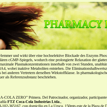
-Hemmer und wirkt über eine hochselektive Blockade des Enzyms Pho
llulären cGMP-Spiegels, wodurch eine prolongierte Relaxation der glatt
f maximale Plasmakonzentrationen innerhalb von zwei Stunden, unabh
4, wobei inaktive Metaboliten entstehen. Die Eliminationshalbwertszeit
ls bei anderen Vertretern derselben Wirkstoffklasse. In pharmakologisc
er als Referenzsubstanz beschrieben.
ZERO” Primera. Del Patrocinador, organizador, participantes y 
pañía
FTZ Coca-Cola Industrias Ltda
.,
cuentas de twitter de Coca-Cola: @cocacolazerocam, @cocacolazerocr y @cocacolafmcam. Para audicionar en el Buque Música Zero, el consumidor deberá cumplir con los siguientes requisitos: Vacuna de la fiebre amarilla viegente o al menos con disponibilidad de aplicársela en caso de ser ganador de la promoción. Ser usuario activo de redes sociales: Facebook, twitter e Instagram. A partir del 24 de octubre y hasta el 9 de noviembre, quedarán abiertas las audiciones para participar. Una vez cumplido el plazo se cerrará el periodo de audiciones y se procederá con las siguientes etapas de votación por medio de redes sociales para la selección de finalistas por semana y finalmente 2 ganadores. Quinta. Mecánica de participación. Las personas que participen en la promoción del Buque Música Zero, deberán someterse a 4 rondas de votaciones por medio de las audiciones y si son pre seleccionados por medio de redes sociales: Youtube y Twitter para lograr convertirse en unos de los 2 ganadores para viajar a la Antártida y estar en el show único con Metallica. Primera ronda: En cada activación con el Buque de CCZ se contará con un juez de KO el cuál seleccionará las mejores audiciones y/o videos, los mismos serán subidos en el canal de COCA-COLA ZERO en youtube los lunes 28 de octubre, 4 de noviembre y 11 de noviembre. Segunda ronda: Cada lunes los videos seleccionados estarán en el canal de youtube sometidos a votaciones por un periodo de 24 horas, los 4 videos que logren la mayoría de likes pasaran a la tercera ronda. Tercera ronda: Los 4 participantes deberán asistir a la Radio de Coca-Cola FM ubicada en Avenida Escazú, al programa Hashtag de 2pm a 4pm en el cual deberán lograr la mayor cantidad de re tweets y así se selecciona la pareja finalista de la semana. Cuarta ronda: Al finalizar las tres semanas de activación se tendrán las 3 parejas finalistas las cuales deberán presentarse a la radio el día viernes 15 de noviembre a las 4pm y por medio de re tweets se elegirá a la pareja ganadora que viajará a la Antártida para disfrutar del show único de Metallica. Los participantes recibirán una notificación a su correo electrónico de ser seleccionados en las audiciones, informando que su video será subido al canal de youtube y que de obtener mayoría de likes podrá ser uno de los finalistas de la semana y estar cerca de ser ganador de la promoción. Para cada ronda el usuario será notificado previamente del día y la hora en deberá presentarse al programa en la radio Coca-Cola FM. Al finalizar cada ronda, los ganadores serán notificados para que se preparen para su siguiente encuentro. Los 2 ganadores serán seleccionados en el programa en vivo de La Hora Zero, del viernes 15 de noviembre a las 4p,. Sexta. Mecánica de entrega de premios. Para hacer efectiva la entrega, el ganador deberá presentar al organizador el original y la copia de su documento de identificación adecuado, vigente y con fotografía, así como cualquier otra información. Además, deberá firmar el presente Reglamento como manifestación de aprobación por participar en esta promoción. Los ganadores deberán entregar los datos solicitados a más tardar el día 18 de noviembre del presente año. El ganador que no presente la información requerida dentro del plazo citado al lugar y horario que el organizador le indique, o bien aun haciéndolo no lleve consigo los requisitos descritos en el presente reglamento para entregarle el premio, perderá su derecho a reclamarlo. Si la situación se repite, la promoción se podrá declarar desierta o se podrá elegir un nuevo ganador de la misma forma, lo cual será decisión del patrocinador. La entrega de los premios es personal, razón por la cuál ningún apoderado y/o representante podrá apersonarse a hacer valido el mismo en nombre del ganador. Cumplidos los plazos en las condiciones indicadas, caducará el derecho al canje de cualquier premio, por lo que el patrocinador no reconocerá premio alguno, ni tendrá obligación alguna con ningún participante de la promoción. Séptima. De los Premios: El premio consiste en 1 viaje a la Antártida para asistir al show único de Metallica en barco. Los 2 ganadores junto a su chaperón KO viajarán el día 2 de diciembre del 2013 desde Costa Rica a la ciudad de Buenos Aires, Argentina, donde se hospedarán por una noche para luego salir el día 3 de diciembre destino a Ushuaia para vivir la experiencia único en el concierto en la Antártida con metallica. El premio incluye: 1 vuelo de ida y regreso (ganador) San José – Buenos Aires - Ushuaia. Una noche de hospedaje en Buenos Aires para los ganadores. Seguro médico para los ganadores y acompañantes durante el período que comprende el viaje a Ushuaia y regreso a Costa Rica. Transporte Aeropuerto de Buenos Aires al hotel y regreso del hotel al aeropuerto en Buenos Aires. Viáticos ni gastos adicionales a los indicados anteriormente; cualquier gasto adicional corre por cuenta de los ganadores. El patrocinador se rese