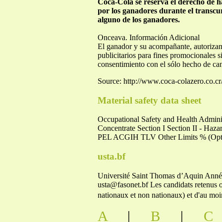
Coca-Cola se reserva el derecho de h
por los ganadores durante el transcur
alguno de los ganadores.
Onceava. Información Adicional
El ganador y su acompañante, autorizan
publicitarios para fines promocionales
consentimiento con el sólo hecho de can
Source: http://www.coca-colazero.co
Material safety data sheet
Occupational Safety and Health Admini
Concentrate Section I Section II - Ha
PEL ACGIH TLV Other Limits % (
usta.bf
Université Saint Thomas d’Aquin Anné
usta@fasonet.bf
Les candidats retenus o
nationaux et non nationaux) et d'au moins
A
|
B
|
C