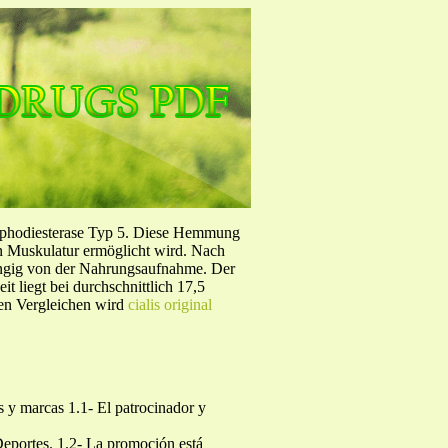
sphodiesterase Typ 5. Diese Hemmung
en Muskulatur ermöglicht wird. Nach
ängig von der Nahrungsaufnahme. Der
 liegt bei durchschnittlich 17,5
hen Vergleichen wird
cialis original
marcas 1.1- El patrocinador y
rva el derecho de reemplazar, a su entera discrecionalidad, dicho premio por otro u otros de similares características, en cualquier momento, informando a los participantes previamente por los medios indicados por ellos. Durante la vigencia de esta promoción el patrocinador se obliga a entregar como máximo los totales indicados anteriormente. La cantidad indicada es el número total de premios que se han destinado a la presente promoción. Esto no obliga a la empresa patrocinadora a hacer efectiva la entrega de las cantidades indicadas de premios sino que únicamente será entregada la cantidad de premios que reclamen los ganadores, hasta el número máximo indicado. El retiro de los premios se realizará el día que se indique al ganador desde el momento en que se tengan los datos completos de este. Octava. Condiciones y Limitaciones de la Promoción Se entenderá que todo destinatario de la promoción que decida participar en ella conoce y acepta las condiciones, responsabilidades y limitaciones establecidas en este Reglamento. Igualmente se entenderá que conoce las condiciones del premio al que esta promoción se refiere. La negativa, por parte del participante que desee canjear un premio, a firmar o aceptar cualquiera de las condiciones o beneficios de este Reglamento, eximirá de la responsabilidad de entregar el premio al patrocinador y organizador, y no tendrá responsabilidad alguna con el beneficiario o ganador quien perderá su derecho de manera automática. La promoción es por tiempo limitado, el indicado anteriormente. El premio no es reembolsable en dinero, no es transferible y no es modificable. Novena. Responsabilidad General y Restricciones La responsabilidad del organizador así como del patrocinador, termina en el momento en que el ganador que cuente con las condiciones estipuladas en este reglamento recibe el premio respectivo. En consecuencia, el participante de la promoción, se obliga a revisar con el patrocinador todo lo referente al premio, una vez que se ha recibido el premio exime de toda responsabilidad a la empresa patrocinadora por la condiciones del mismo. El Organizador y el Patrocinador no son responsables por cualquier modificación o cancelación en los vuelos de transporte aéreo, transporte