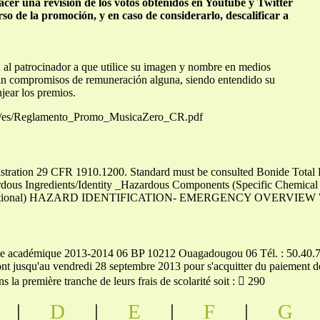
acer una revisión de los votos obtenidos en Youtube y Twitter
so de la promoción, y en caso de considerarlo, descalificar a
 al patrocinador a que utilice su imagen y nombre en medios
 sin compromisos de remuneración alguna, siendo entendido su
jear los premios.
.cr/es/Reglamento_Promo_MusicaZero_CR.pdf
stration 29 CFR 1910.1200. Standard must be consulted Bonide Total
zardous Ingredients/Identity _Hazardous Components (Specific Chemi
Optional) HAZARD IDENTIFICATION- EMERGENCY OVERVIEW WA
e académique 2013-2014 06 BP 10212 Ouagadougou 06 Tél. : 50.40.77
nt jusqu'au vendredi 28 septembre 2013 pour s'acquitter du paiement de
 la première tranche de leurs frais de scolarité soit :  290
|
D
|
E
|
F
|
G