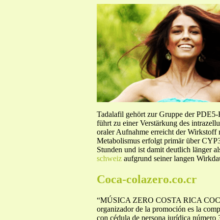
Tadalafil gehört zur Gruppe der PDE5
führt zu einer Verstärkung des intraze
oraler Aufnahme erreicht der Wirkstof
Metabolismus erfolgt primär über CYP3A
Stunden und ist damit deutlich länger a
schweiz
aufgrund seiner langen Wirkdau
Coca-colazero.co.cr
“MÚSICA ZERO COSTA RICA COCA-COLA 
organizador de la promoción es la com
con cédula de persona jurídica número 3-102-365167, con domicilio en La Uruca, 150mts este de la Plaza de Deportes. 1.2- La promoción está dirigida únicamente a personas mayores de edad que participan en las audiciones del Buque de Coca-Cola Zero y entren a las rodas de selección en redes sociales, además que residan en Costa Rica, siempre y cuando conozcan y cumplan con el presente Reglamento, en adelante denominados destinatarios de la promoción. El participante de la promoción deberá contar con pasaporte vigente y el carnet con la vacuna de la fiebre amarilla al menos 15 días de haber sido aplicada. Se entenderá que el destinatario de la promoción conoce y acepta voluntariamente las condiciones, obligaciones y responsabilidades que trae consigo la promoción y el reglamento con el sólo hecho de participar en la promoción según el procedimiento que aquí se indica. Segunda. Objeto de la Promoción El objeto de la presente promoción consiste en que el participante de la misma podrá, dentro de los plazos indicados, concursar por medio de audiciones y redes sociales con la mecánica que se defina en por el premio que se indica en el presente reglamento. Tercera. Vigencia Las audiciones, así como la promoción son por tiempo limitado. El período para participar en las audiciones será del día 24 de octubre a partir de las 16:00 horas hasta el al 9 de noviembre de 2013, dando inicio con las activaciones donde se encuentre el Buque Música Zero. El plazo para participar será del 24 de octubre al 9 de noviembre de 2013 y por medio de cuentas de twitter de Coca-Cola Zero y Coca-Cola FM se estará comunicando las rutas por las que se encuentra el buque Música Zero. El día 15 de noviembre del 2013 serán dados a conocer los ganadores en el programa La Hora Zero de CCFM, transmitido online los viernes a partir de las 4pm. El patrocinador se reserva el derecho de modificar en cualquier momento el plazo de vigencia de la promoción así como el plazo para el canje de los premios, con el sólo hecho de hacer una publicación por el mismo medio donde encontrar este documento o durante la programación de la radio. A los que ya se registraron, se les hará saber por medio de la vía que indicaran para recibir notificaciones o comunicaciones. Cumplidos los plazos en las condiciones indicadas, prescribirá y caducará el derecho a participar de la promoción, por lo que el patrocinador no reconocerá premio alguno, ni tendrá obligación alguna con ningún participante de la promoción que no realice el canje dentro del plazo citado. Cuarta. Forma de Participar Audiciones. Todos los usuarios que deseen participar deberán asistir a las activaciones dónde se encuentre el Buque Música Zero, los detalles de días, lugares y horas se estarán comunicando a través de las 