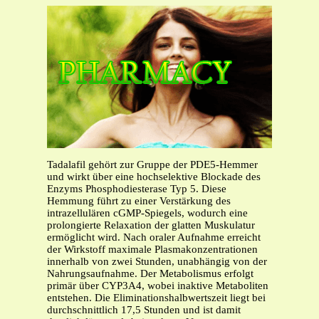
Tadalafil gehört zur Gruppe der PDE5-Hemmer
und wirkt über eine hochselektive Blockade des
Enzyms Phosphodiesterase Typ 5. Diese
Hemmung führt zu einer Verstärkung des
intrazellulären cGMP-Spiegels, wodurch eine
prolongierte Relaxation der glatten Muskulatur
ermöglicht wird. Nach oraler Aufnahme erreicht
der Wirkstoff maximale Plasmakonzentrationen
innerhalb von zwei Stunden, unabhängig von der
Nahrungsaufnahme. Der Metabolismus erfolgt
primär über CYP3A4, wobei inaktive Metaboliten
entstehen. Die Eliminationshalbwertszeit liegt bei
durchschnittlich 17,5 Stunden und ist damit