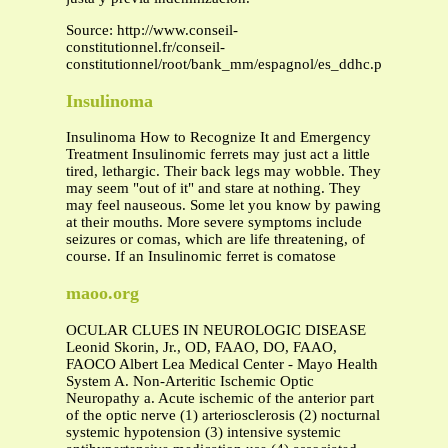
Source: http://www.conseil-
constitutionnel.fr/conseil-
constitutionnel/root/bank_mm/espagnol/es_ddhc.pdf
Insulinoma
Insulinoma How to Recognize It and Emergency
Treatment Insulinomic ferrets may just act a little
tired, lethargic. Their back legs may wobble. They
may seem "out of it" and stare at nothing. They
may feel nauseous. Some let you know by pawing
at their mouths. More severe symptoms include
seizures or comas, which are life threatening, of
course. If an Insulinomic ferret is comatose
maoo.org
OCULAR CLUES IN NEUROLOGIC DISEASE
Leonid Skorin, Jr., OD, FAAO, DO, FAAO,
FAOCO Albert Lea Medical Center - Mayo Health
System A. Non-Arteritic Ischemic Optic
Neuropathy a. Acute ischemic of the anterior part
of the optic nerve (1) arteriosclerosis (2) nocturnal
systemic hypotension (3) intensive systemic