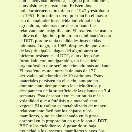
con la actividad nerviosa, seguida por temblores,
convulsiones y postración. Existen dos
policloroterpenos, toxafeno en 1947 y estrobano
en 1951. El toxafeno tuvo, por mucho el mayor
uso de cualquier insecticida individual en la
agricultura, mientras que el estrobano fue
relativamente insignificante. El toxafeno se uso en
cultivos de algodón, primero en combinación con
el DDT, porque tenía cualidades insecticidas
mínimas. Luego, en 1965, después de que varias
de las principales plagas del algodonero se
hicieron resistentes al DDT, el toxafeno fue
formulado con metilparatión, un insecticida
organofosfato que será mencionado más adelante.
El toxafeno es una mezcla de más de 177
derivados policlorados de 10-carbonos. Estos
materiales persisten en el suelo, aunque no
durante tanto tiempo como los ciclodienos y
desaparecen de la superficie de las plantas en 3-4
semanas. Esta desaparición es atribuida más a
volatilidad que a fotólisis o a metabolismo
vegetal. El toxafeno es metabolizado de manera
relativamente fácil por los pájaros y los
mamíferos, y no es almacenado en la grasa
corporal en la proporción en que lo son el DDT,
BHC y los ciclodienos. A pesar de su baja
toxicidad a los insectos, mamíferos y aves, los