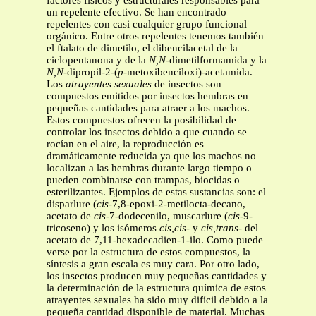
factores físicos y estructurales responsables para
un repelente efectivo. Se han encontrado
repelentes con casi cualquier grupo funcional
orgánico. Entre otros repelentes tenemos también
el ftalato de dimetilo, el dibencilacetal de la
ciclopentanona y de la
N,N
-dimetilformamida y la
N,N
-dipropil-2-(
p
-metoxibenciloxi)-acetamida.
Los
atrayentes sexuales
de insectos son
compuestos emitidos por insectos hembras en
pequeñas cantidades para atraer a los machos.
Estos compuestos ofrecen la posibilidad de
controlar los insectos debido a que cuando se
rocían en el aire, la reproducción es
dramáticamente reducida ya que los machos no
localizan a las hembras durante largo tiempo o
pueden combinarse con trampas, biocidas o
esterilizantes. Ejemplos de estas sustancias son: el
disparlure (
cis
-7,8-epoxi-2-metilocta-decano,
acetato de
cis
-7-dodecenilo, muscarlure (
cis
-9-
tricoseno) y los isómeros
cis,cis-
y
cis,trans-
del
acetato de 7,11-hexadecadien-1-ilo. Como puede
verse por la estructura de estos compuestos, la
síntesis a gran escala es muy cara. Por otro lado,
los insectos producen muy pequeñas cantidades y
la determinación de la estructura química de estos
atrayentes sexuales ha sido muy difícil debido a la
pequeña cantidad disponible de material. Muchas