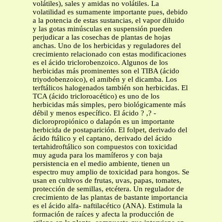
volátiles), sales y amidas no volátiles. La
volatilidad es sumamente importante pues, debido
a la potencia de estas sustancias, el vapor diluido
y las gotas minúsculas en suspensión pueden
perjudicar a las cosechas de plantas de hojas
anchas. Uno de los herbicidas y reguladores del
crecimiento relacionado con estas modificaciones
es el ácido triclorobenzoico. Algunos de los
herbicidas más prominentes son el TIBA (ácido
triyodobenzoico), el amibén y el dicamba. Los
terftálicos halogenados también son herbicidas. El
TCA (ácido tricloroacético) es uno de los
herbicidas más simples, pero biológicamente más
débil y menos específico. El ácido ? ,? -
dicloropropiónico o dalapón es un importante
herbicida de postaparición. El folpet, derivado del
ácido ftálico y el captano, derivado del ácido
tertahidroftálico son compuestos con toxicidad
muy aguda para los mamíferos y con baja
persistencia en el medio ambiente, tienen un
espectro muy amplio de toxicidad para hongos. Se
usan en cultivos de frutas, uvas, papas, tomates,
protección de semillas, etcétera. Un regulador de
crecimiento de las plantas de bastante importancia
es el ácido alfa- naftilacético (ANA). Estimula la
formación de raíces y afecta la producción de