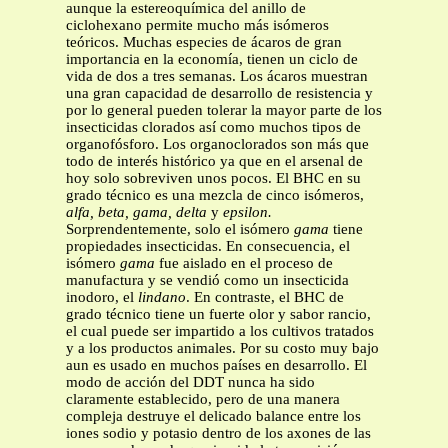
aunque la estereoquímica del anillo de
ciclohexano permite mucho más isómeros
teóricos. Muchas especies de ácaros de gran
importancia en la economía, tienen un ciclo de
vida de dos a tres semanas. Los ácaros muestran
una gran capacidad de desarrollo de resistencia y
por lo general pueden tolerar la mayor parte de los
insecticidas clorados así como muchos tipos de
organofósforo. Los organoclorados son más que
todo de interés histórico ya que en el arsenal de
hoy solo sobreviven unos pocos. El BHC en su
grado técnico es una mezcla de cinco isómeros,
alfa, beta, gama, delta
y
epsilon.
Sorprendentemente, solo el isómero
gama
tiene
propiedades insecticidas. En consecuencia, el
isómero
gama
fue aislado en el proceso de
manufactura y se vendió como un insecticida
inodoro, el
lindano
. En contraste, el BHC de
grado técnico tiene un fuerte olor y sabor rancio,
el cual puede ser impartido a los cultivos tratados
y a los productos animales. Por su costo muy bajo
aun es usado en muchos países en desarrollo. El
modo de acción del DDT nunca ha sido
claramente establecido, pero de una manera
compleja destruye el delicado balance entre los
iones sodio y potasio dentro de los axones de las