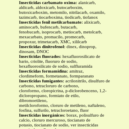
Insecticidas carbamato oxima:
alanicarb,
aldicarb, aldoxicarb, butocarboxim,
butoxicarboxim, metomilo, nitrilacarb, oxamilo,
tazimcarb, tiocarboxima, tiodicarb, tiofanox
Insecticidas fenil metilcarbamato:
alixicarb,
aminocarb, bufencarb, butacarb,
fenobucarb, isoprocarb, metiocarb, metolcarb,
mexacarbato, promacilo, promecarb,
propoxur, trimetacarb, XMC, xililcarb
Insecticidas dinitrofenol:
dinex, dinoprop,
dinosam, DNOC
Insecticidas fluorados:
hexafluorosilicato de
bario, criolite, fluoruro de sodio,
hexafluorosilicato de sodio, sulfluramida
Insecticidas formamidina:
amitraz,
clordimeform, formetanato, formparanato
Insecticidas fumigantes:
acrilonitrilo, disulfuro de
carbono, tetracloruro de carbono,
cloroformo, cloropicrina, p-diclorobenceno, 1,2-
dicloropropano, formiato de etilo,
dibromoetileno,
metilcloroformo, cloruro de metileno, naftaleno,
fosfina, sulfurilo, tetracloroetano, fluor
Insecticidas inorgánicos:
borax, polisulfuro de
calcio, cloruro mercuroso, tiocianato de
potasio, tiocianato de sodio, ver insecticidas