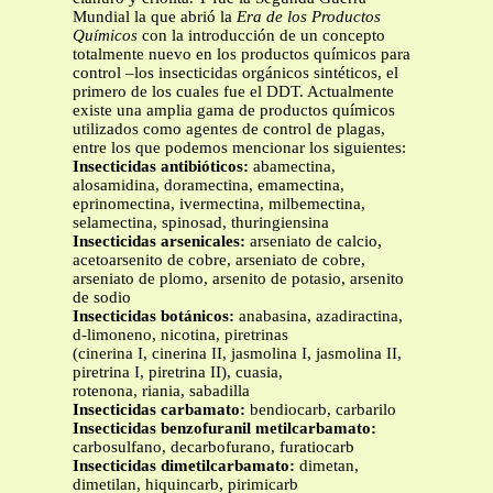
Mundial la que abrió la
Era de los Productos
Químicos
con la introducción de un concepto
totalmente nuevo en los productos químicos para
control –los insecticidas orgánicos sintéticos, el
primero de los cuales fue el DDT. Actualmente
existe una amplia gama de productos químicos
utilizados como agentes de control de plagas,
entre los que podemos mencionar los siguientes:
Insecticidas antibióticos:
abamectina,
alosamidina, doramectina, emamectina,
eprinomectina, ivermectina, milbemectina,
selamectina, spinosad, thuringiensina
Insecticidas arsenicales:
arseniato de calcio,
acetoarsenito de cobre, arseniato de cobre,
arseniato de plomo, arsenito de potasio, arsenito
de sodio
Insecticidas botánicos:
anabasina, azadiractina,
d-limoneno, nicotina, piretrinas
(cinerina I, cinerina II, jasmolina I, jasmolina II,
piretrina I, piretrina II), cuasia,
rotenona, riania, sabadilla
Insecticidas carbamato:
bendiocarb, carbarilo
Insecticidas benzofuranil metilcarbamato:
carbosulfano, decarbofurano, furatiocarb
Insecticidas dimetilcarbamato:
dimetan,
dimetilan, hiquincarb, pirimicarb