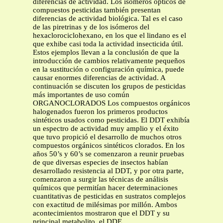
diferencias de actividad. Los isómeros ópticos de
compuestos pesticidas también presentan
diferencias de actividad biológica. Tal es el caso
de las piretrinas y de los isómeros del
hexaclorociclohexano, en los que el lindano es el
que exhibe casi toda la actividad insecticida útil.
Estos ejemplos llevan a la conclusión de que la
introducción de cambios relativamente pequeños
en la sustitución o configuración química, puede
causar enormes diferencias de actividad. A
continuación se discuten los grupos de pesticidas
más importantes de uso común
ORGANOCLORADOS Los compuestos orgánicos
halogenados fueron los primeros productos
sintéticos usados como pesticidas. El DDT exhibía
un espectro de actividad muy amplio y el éxito
que tuvo propició el desarrollo de muchos otros
compuestos orgánicos sintéticos clorados. En los
años 50’s y 60’s se comenzaron a reunir pruebas
de que diversas especies de insectos habían
desarrollado resistencia al DDT, y por otra parte,
comenzaron a surgir las técnicas de análisis
químicos que permitían hacer determinaciones
cuantitativas de pesticidas en sustratos complejos
con exactitud de milésimas por millón. Ambos
acontecimientos mostraron que el DDT y su
principal metabolito, el DDE