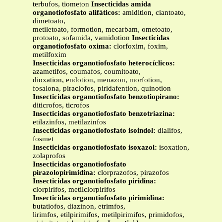
terbufos, tiometon
Insecticidas amida
organotiofosfato alifáticos:
amidition, ciantoato,
dimetoato,
metiletoato, formotion, mecarbam, ometoato,
protoato, sofamida, vamidotion
Insecticidas
organotiofosfato oxima:
clorfoxim, foxim,
metilfoxim
Insecticidas organotiofosfato heterocíclicos:
azametifos, coumafos, coumitoato,
dioxation, endotion, menazon, morfotion,
fosalona, piraclofos, piridafention, quinotion
Insecticidas organotiofosfato benzotiopirano:
diticrofos, ticrofos
Insecticidas organotiofosfato benzotriazina:
etilazinfos, metilazinfos
Insecticidas organotiofosfato isoindol:
dialifos,
fosmet
Insecticidas organotiofosfato isoxazol:
isoxation,
zolaprofos
Insecticidas organotiofosfato
pirazolopirimidina:
clorprazofos, pirazofos
Insecticidas organotiofosfato piridina:
clorpirifos, metilclorpirifos
Insecticidas organotiofosfato pirimidina:
butatiofos, diazinon, etrimfos,
lirimfos, etilpirimifos, metilpirimifos, primidofos,