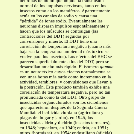
neuronas de modo que impide la transmisión
normal de los impulsos nerviosos, tanto en los
insectos como en los mamíferos. Aparentemente
actúa en los canales de sodio y causa una
“pérdida” de iones sodio. Eventualmente las
neuronas disparan impulsos espontáneamente y
hacen que los músculos se contraigan (las
contracciones del DDT) seguidas por
convulsiones y muerte. El DDT tiene una
correlación de temperatura negativa (cuanto más
baja sea la temperatura ambiental más tóxico se
vuelve para los insectos). Los efectos del BHC se
parecen superficialmente a los del DDT, pero se
desarrollan mucho más rápido. El isómero
gamma
es un neurotóxico cuyos efectos normalmente se
ven unas horas más tarde como incremento en la
actividad, temblores, y convulsiones que llevan a
la postración. Este producto también exhibe una
correlación de temperatura negativa, pero no tan
pronunciada como la del DDT. Otro grupo de
insecticidas organoclorados son los ciclodienos
que aparecieron después de la Segunda Guerra
Mundial: el herbicida clordano (agricultura y
plagas del hogar y jardín), en 1945, los
insecticidas aldrin y dieldrin (insectos terrestres),
en 1948; heptacloro, en 1949; endrin, en 1951;
mirex (hormigas), en 1954; endosulfano (aficida),