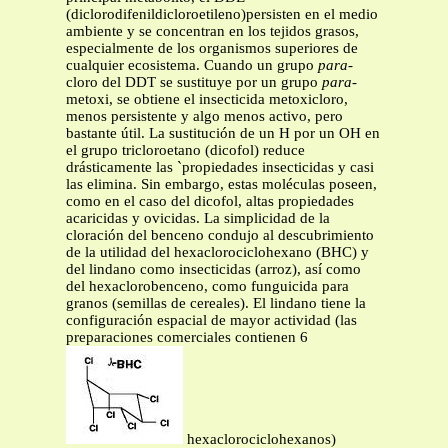
(diclorodifenildicloroetileno)persisten en el medio
ambiente y se concentran en los tejidos grasos,
especialmente de los organismos superiores de
cualquier ecosistema. Cuando un grupo
para-
cloro del DDT se sustituye por un grupo
para-
metoxi, se obtiene el insecticida metoxicloro,
menos persistente y algo menos activo, pero
bastante útil. La sustitución de un H por un OH en
el grupo tricloroetano (dicofol) reduce
drásticamente las `propiedades insecticidas y casi
las elimina. Sin embargo, estas moléculas poseen,
como en el caso del dicofol, altas propiedades
acaricidas y ovicidas. La simplicidad de la
cloración del benceno condujo al descubrimiento
de la utilidad del hexaclorociclohexano (BHC) y
del lindano como insecticidas (arroz), así como
del hexaclorobenceno, como funguicida para
granos (semillas de cereales). El lindano tiene la
configuración espacial de mayor actividad (las
preparaciones comerciales contienen 6
hexaclorociclohexanos)