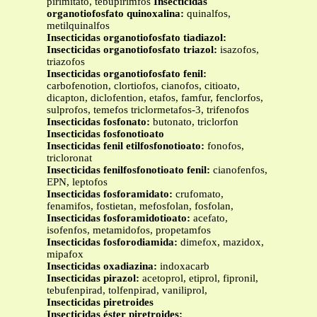
pirimitato, tebupirimfos
Insecticidas
organotiofosfato quinoxalina:
quinalfos,
metilquinalfos
Insecticidas organotiofosfato tiadiazol:
Insecticidas organotiofosfato triazol:
isazofos,
triazofos
Insecticidas organotiofosfato fenil:
carbofenotion, clortiofos, cianofos, citioato,
dicapton, diclofention, etafos, famfur, fenclorfos,
sulprofos, temefos triclormetafos-3, trifenofos
Insecticidas fosfonato:
butonato, triclorfon
Insecticidas
fosfonotioato
Insecticidas fenil etilfosfonotioato:
fonofos,
tricloronat
Insecticidas fenilfosfonotioato fenil:
cianofenfos,
EPN, leptofos
Insecticidas fosforamidato:
crufomato,
fenamifos, fostietan, mefosfolan, fosfolan,
Insecticidas fosforamidotioato:
acefato,
isofenfos, metamidofos, propetamfos
Insecticidas fosforodiamida:
dimefox, mazidox,
mipafox
Insecticidas oxadiazina:
indoxacarb
Insecticidas pirazol:
acetoprol, etiprol, fipronil,
tebufenpirad, tolfenpirad, vaniliprol,
Insecticidas
piretroides
Insecticidas éster piretroides: