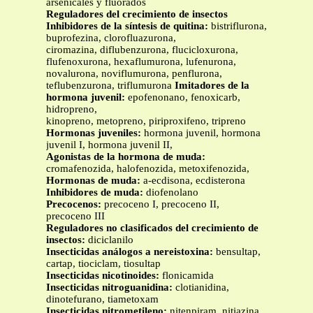
arsenicales y fluorados
Reguladores
del
crecimiento
de
insectos
Inhibidores de la síntesis de quitina:
bistriflurona,
buprofezina, clorofluazurona,
ciromazina, diflubenzurona, flucicloxurona,
flufenoxurona, hexaflumurona, lufenurona,
novalurona, noviflumurona, penflurona,
teflubenzurona, triflumurona
Imitadores de la
hormona juvenil:
epofenonano, fenoxicarb,
hidropreno,
kinopreno, metopreno, piriproxifeno, tripreno
Hormonas juveniles:
hormona juvenil, hormona
juvenil I, hormona juvenil II,
Agonistas de la hormona de muda:
cromafenozida, halofenozida, metoxifenozida,
Hormonas de muda:
a-ecdisona, ecdisterona
Inhibidores de muda:
diofenolano
Precocenos:
precoceno I, precoceno II,
precoceno III
Reguladores no clasificados del crecimiento de
insectos:
diciclanilo
Insecticidas análogos a nereistoxina:
bensultap,
cartap, tiociclam, tiosultap
Insecticidas nicotinoides:
flonicamida
Insecticidas nitroguanidina:
clotianidina,
dinotefurano, tiametoxam
Insecticidas nitrometileno:
nitenpiram, nitiazina