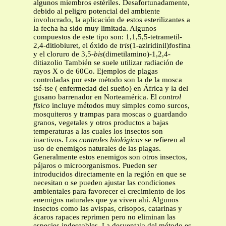
algunos miembros estériles. Desafortunadamente,
debido al peligro potencial del ambiente
involucrado, la aplicación de estos esterilizantes a
la fecha ha sido muy limitada. Algunos
compuestos de este tipo son: 1,1,5,5-tetrametil-
2,4-ditiobiuret, el óxido de
tris
(1-aziridinil)fosfina
y el cloruro de 3,5-
bis
(dimetilamino)-1,2,4-
ditiazolio También se suele utilizar radiación de
rayos X o de 60Co. Ejemplos de plagas
controladas por este método son la de la mosca
tsé-tse ( enfermedad del sueño) en África y la del
gusano barrenador en Norteamérica. El
control
físico
incluye métodos muy simples como surcos,
mosquiteros y trampas para moscas o guardando
granos, vegetales y otros productos a bajas
temperaturas a las cuales los insectos son
inactivos. Los
controles biológicos
se refieren al
uso de enemigos naturales de las plagas.
Generalmente estos enemigos son otros insectos,
pájaros o microorganismos. Pueden ser
introducidos directamente en la región en que se
necesitan o se pueden ajustar las condiciones
ambientales para favorecer el crecimiento de los
enemigos naturales que ya viven ahí. Algunos
insectos como las avispas, crisopos, catarinas y
ácaros rapaces reprimen pero no eliminan las
especies indeseables. La desventaja del método es