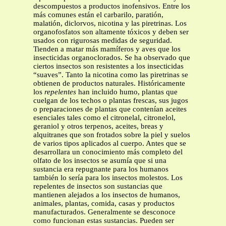
descompuestos a productos inofensivos. Entre los
más comunes están el carbarilo, paratión,
malatión, diclorvos, nicotina y las piretrinas. Los
organofosfatos son altamente tóxicos y deben ser
usados con rigurosas medidas de seguridad.
Tienden a matar más mamíferos y aves que los
insecticidas organoclorados. Se ha observado que
ciertos insectos son resistentes a los insecticidas
“suaves”. Tanto la nicotina como las piretrinas se
obtienen de productos naturales. Históricamente
los
repelentes
han incluido humo, plantas que
cuelgan de los techos o plantas frescas, sus jugos
o preparaciones de plantas que contenían aceites
esenciales tales como el citronelal, citronelol,
geraniol y otros terpenos, aceites, breas y
alquitranes que son frotados sobre la piel y suelos
de varios tipos aplicados al cuerpo. Antes que se
desarrollara un conocimiento más completo del
olfato de los insectos se asumía que si una
sustancia era repugnante para los humanos
también lo sería para los insectos molestos. Los
repelentes de insectos son sustancias que
mantienen alejados a los insectos de humanos,
animales, plantas, comida, casas y productos
manufacturados. Generalmente se desconoce
como funcionan estas sustancias. Pueden ser