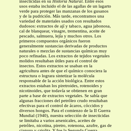
insecticidas en su
Historia Natural
. Entre esos
usos estaba incluido el de las agallas de un lagarto
verde para proteger las manzanas de los gusanos
y de la pudrición. Más tarde, encontramos una
variedad de materiales usados con resultados
dudosos: extractos de ají y tabaco, agua jabonosa,
cal de blanquear, vinagre, trementina, aceite de
pescado, salmuera, lejía y muchos otros. Los
primeros compuestos orgánicos fueron
generalmente sustancias derivadas de productos
naturales o mezclas de sustancias químicas muy
poco refinadas. Los extractos de tejidos vegetales
molidos resultaban útiles para el control de
insectos. Estos extractos se usaban en la
agricultura antes de que el químico conociera la
estructura o lograra sintetizar la molécula
responsable de la acción biológica. Entre estos
extractos estaban los piretroides, rotenoides y
nicotinoides, que todavía se obtienen en gran
parte a base de extractos vegetales. Se sabía que
algunas fracciones del petróleo crudo resultaban
efectivas para el control de ácaros, cóccidos y
diversos hongos. Para el comienzo de la II Guerra
Mundial (1940), nuestra selección de insecticidas
se limitaba a varios arsenicales, aceites de
petróleo, nicotina, piretro, rotenona, azufre, gas de
cianuro y criolita. Y fue la Segunda Guerra