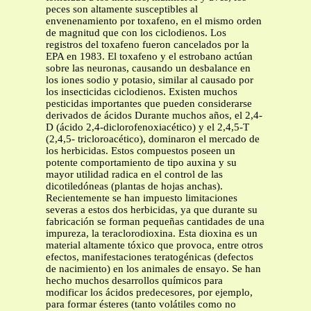
peces son altamente susceptibles al
envenenamiento por toxafeno, en el mismo orden
de magnitud que con los ciclodienos. Los
registros del toxafeno fueron cancelados por la
EPA en 1983. El toxafeno y el estrobano actúan
sobre las neuronas, causando un desbalance en
los iones sodio y potasio, similar al causado por
los insecticidas ciclodienos. Existen muchos
pesticidas importantes que pueden considerarse
derivados de ácidos Durante muchos años, el 2,4-
D (ácido 2,4-diclorofenoxiacético) y el 2,4,5-T
(2,4,5- tricloroacético), dominaron el mercado de
los herbicidas. Estos compuestos poseen un
potente comportamiento de tipo auxina y su
mayor utilidad radica en el control de las
dicotiledóneas (plantas de hojas anchas).
Recientemente se han impuesto limitaciones
severas a estos dos herbicidas, ya que durante su
fabricación se forman pequeñas cantidades de una
impureza, la teraclorodioxina. Esta dioxina es un
material altamente tóxico que provoca, entre otros
efectos, manifestaciones teratogénicas (defectos
de nacimiento) en los animales de ensayo. Se han
hecho muchos desarrollos químicos para
modificar los ácidos predecesores, por ejemplo,
para formar ésteres (tanto volátiles como no