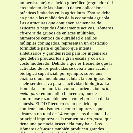
no persistente) y el ácido giberélico (regulador del
crecimiento de las plantas) tienen aplicaciones
prácticas limitadas en la agricultura. Esto se debe
en parte a las realidades de la economía agrícola.
Las estructuras que contienen secuencias de
azúcares o péptidos ópticamente activos, isómeros
cis-trans
de grupos de enlaces múltiples,
numerosos centros de quiralidad o anillos
múltiples conjugados, representan un obstáculo
formidable para el químico que intenta
sintetizarlos y grandes retos para los ingenieros
que deben producirlos a gran escala y con un
costo moderado. Debido a que es frecuente que la
actividad de los pesticidas se deba a una acción
biológica superficial, por ejemplo, sobre una
enzima o una membrana celular, la configuración
suele ser decisiva para la actividad biológica. La
isomería estructural, tal como la orientación
orto,
meta, para
en un anillo bencénico, puede
controlarse razonablemente con el proceso de la
síntesis. El DDT técnico es un pesticida que
contiene tanto isómeros como impurezas que
alcanzan un total de 14 compuestos distintos. La
principal impureza es la estructura
orto-para
, que
tiene una potencia insecticida muy baja. Los
isómeros
cis-trans
también producen grandes