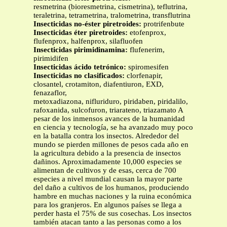
resmetrina (bioresmetrina, cismetrina), teflutrina,
teraletrina, tetrametrina, tralometrina, transflutrina
Insecticidas no-éster piretroides:
protrifenbute
Insecticidas éter piretroides:
etofenprox,
flufenprox, halfenprox, silafluofen
Insecticidas pirimidinamina:
flufenerim,
pirimidifen
Insecticidas ácido tetrónico:
spiromesifen
Insecticidas no clasificados:
clorfenapir,
closantel, crotamiton, diafentiuron, EXD,
fenazaflor,
metoxadiazona, nifluriduro, piridaben, piridalilo,
rafoxanida, sulcofuron, triarateno, triazamato A
pesar de los inmensos avances de la humanidad
en ciencia y tecnología, se ha avanzado muy poco
en la batalla contra los insectos. Alrededor del
mundo se pierden millones de pesos cada año en
la agricultura debido a la presencia de insectos
dañinos. Aproximadamente 10,000 especies se
alimentan de cultivos y de esas, cerca de 700
especies a nivel mundial causan la mayor parte
del daño a cultivos de los humanos, produciendo
hambre en muchas naciones y la ruina económica
para los granjeros. En algunos países se llega a
perder hasta el 75% de sus cosechas. Los insectos
también atacan tanto a las personas como a los