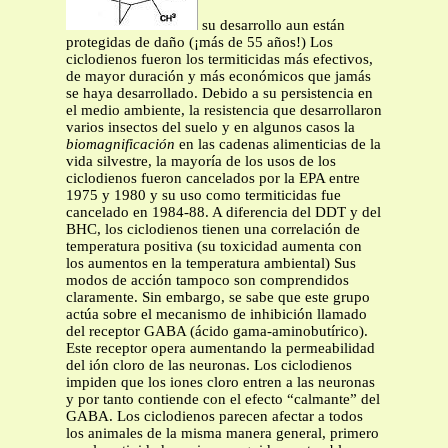
su desarrollo aun están
protegidas de daño (¡más de 55 años!) Los
ciclodienos fueron los termiticidas más efectivos,
de mayor duración y más económicos que jamás
se haya desarrollado. Debido a su persistencia en
el medio ambiente, la resistencia que desarrollaron
varios insectos del suelo y en algunos casos la
biomagnificación
en las cadenas alimenticias de la
vida silvestre, la mayoría de los usos de los
ciclodienos fueron cancelados por la EPA entre
1975 y 1980 y su uso como termiticidas fue
cancelado en 1984-88. A diferencia del DDT y del
BHC, los ciclodienos tienen una correlación de
temperatura positiva (su toxicidad aumenta con
los aumentos en la temperatura ambiental) Sus
modos de acción tampoco son comprendidos
claramente. Sin embargo, se sabe que este grupo
actúa sobre el mecanismo de inhibición llamado
del receptor GABA (ácido gama-aminobutírico).
Este receptor opera aumentando la permeabilidad
del ión cloro de las neuronas. Los ciclodienos
impiden que los iones cloro entren a las neuronas
y por tanto contiende con el efecto “calmante” del
GABA. Los ciclodienos parecen afectar a todos
los animales de la misma manera general, primero