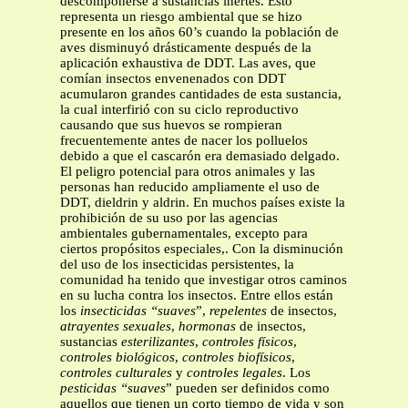
descomponerse a sustancias inertes. Esto
representa un riesgo ambiental que se hizo
presente en los años 60’s cuando la población de
aves disminuyó drásticamente después de la
aplicación exhaustiva de DDT. Las aves, que
comían insectos envenenados con DDT
acumularon grandes cantidades de esta sustancia,
la cual interfirió con su ciclo reproductivo
causando que sus huevos se rompieran
frecuentemente antes de nacer los polluelos
debido a que el cascarón era demasiado delgado.
El peligro potencial para otros animales y las
personas han reducido ampliamente el uso de
DDT, dieldrin y aldrin. En muchos países existe la
prohibición de su uso por las agencias
ambientales gubernamentales, excepto para
ciertos propósitos especiales,. Con la disminución
del uso de los insecticidas persistentes, la
comunidad ha tenido que investigar otros caminos
en su lucha contra los insectos. Entre ellos están
los
insecticidas “suaves
”,
repelentes
de insectos,
atrayentes sexuales
,
hormonas
de insectos,
sustancias
esterilizantes
,
controles físicos
,
controles biológicos
,
controles biofísicos
,
controles culturales
y
controles legales
. Los
pesticidas “suaves
” pueden ser definidos como
aquellos que tienen un corto tiempo de vida y son