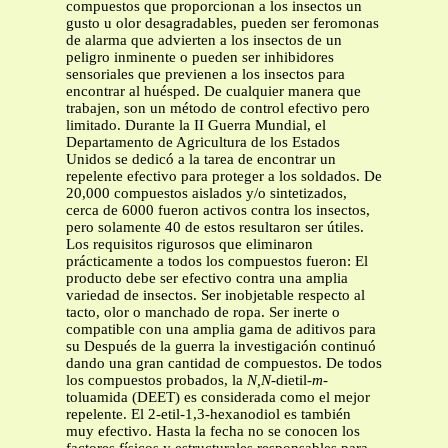
compuestos que proporcionan a los insectos un
gusto u olor desagradables, pueden ser feromonas
de alarma que advierten a los insectos de un
peligro inminente o pueden ser inhibidores
sensoriales que previenen a los insectos para
encontrar al huésped. De cualquier manera que
trabajen, son un método de control efectivo pero
limitado. Durante la II Guerra Mundial, el
Departamento de Agricultura de los Estados
Unidos se dedicó a la tarea de encontrar un
repelente efectivo para proteger a los soldados. De
20,000 compuestos aislados y/o sintetizados,
cerca de 6000 fueron activos contra los insectos,
pero solamente 40 de estos resultaron ser útiles.
Los requisitos rigurosos que eliminaron
prácticamente a todos los compuestos fueron: El
producto debe ser efectivo contra una amplia
variedad de insectos. Ser inobjetable respecto al
tacto, olor o manchado de ropa. Ser inerte o
compatible con una amplia gama de aditivos para
su Después de la guerra la investigación continuó
dando una gran cantidad de compuestos. De todos
los compuestos probados, la
N,N
-dietil-
m
-
toluamida (DEET) es considerada como el mejor
repelente. El 2-etil-1,3-hexanodiol es también
muy efectivo. Hasta la fecha no se conocen los