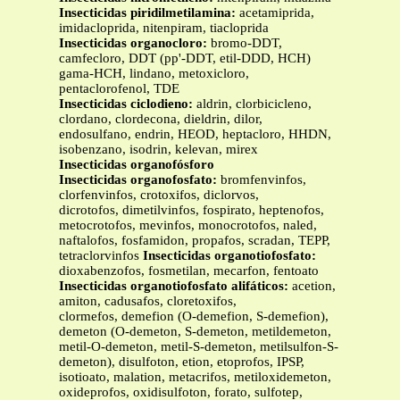
Insecticidas piridilmetilamina:
acetamiprida,
imidacloprida, nitenpiram, tiacloprida
Insecticidas organocloro:
bromo-DDT,
camfecloro, DDT (pp'-DDT, etil-DDD, HCH)
gama-HCH, lindano, metoxicloro,
pentaclorofenol, TDE
Insecticidas ciclodieno:
aldrin, clorbicicleno,
clordano, clordecona, dieldrin, dilor,
endosulfano, endrin, HEOD, heptacloro, HHDN,
isobenzano, isodrin, kelevan, mirex
Insecticidas
organofósforo
Insecticidas organofosfato:
bromfenvinfos,
clorfenvinfos, crotoxifos, diclorvos,
dicrotofos, dimetilvinfos, fospirato, heptenofos,
metocrotofos, mevinfos, monocrotofos, naled,
naftalofos, fosfamidon, propafos, scradan, TEPP,
tetraclorvinfos
Insecticidas organotiofosfato:
dioxabenzofos, fosmetilan, mecarfon, fentoato
Insecticidas organotiofosfato alifáticos:
acetion,
amiton, cadusafos, cloretoxifos,
clormefos, demefion (O-demefion, S-demefion),
demeton (O-demeton, S-demeton, metildemeton,
metil-O-demeton, metil-S-demeton, metilsulfon-S-
demeton), disulfoton, etion, etoprofos, IPSP,
isotioato, malation, metacrifos, metiloxidemeton,
oxideprofos, oxidisulfoton, forato, sulfotep,