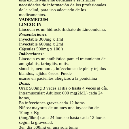
está exclusivamente dedicada a satisfaccer
necesidades de información de los profesionales
de la salud, para uso adecuado de los
medicamentos.
VADEMECUM
LINCOCIN
Lincocin es un hidroclorhidrato de Lincomicina.
Presentaciones:
Inyectable 300mg x 1ml
Inyectable 600mg x 2ml
Cápsulas 500mg x 100’s
Indicaciones:
Lincocin es un antibiótico para el tratamiento de
amigdalitis, faringitis, otitis,
sinusitis, neumonía, infecciones de piel y tejidos
blandos, tejidos óseos. Puede
usarse en pacientes alérgicos a la penicilina
Dosis:
Oral: 500mg 3 veces al día o hasta 4 veces al día.
Intramuscular: Adultos: 600 mg(2ML) cada 24
horas,
En infecciones graves cada 12 horas.
Niños: mayores de un mes una inyección de
10mg x Kg
(5mg/libra) cada 24 horas o hasta cada 12 horas
según la gravedad.
3er. día 500mg en una sola toma