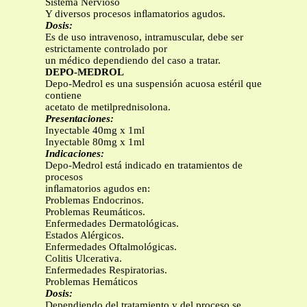
Sistema Nervioso
Y diversos procesos inﬂamatorios agudos.
Dosis:
Es de uso intravenoso, intramuscular, debe ser
estrictamente controlado por
un médico dependiendo del caso a tratar.
DEPO-MEDROL
Depo-Medrol es una suspensión acuosa estéril que
contiene
acetato de metilprednisolona.
Presentaciones:
Inyectable 40mg x 1ml
Inyectable 80mg x 1ml
Indicaciones:
Depo-Medrol está indicado en tratamientos de
procesos
inﬂamatorios agudos en:
Problemas Endocrinos.
Problemas Reumáticos.
Enfermedades Dermatológicas.
Estados Alérgicos.
Enfermedades Oftalmológicas.
Colitis Ulcerativa.
Enfermedades Respiratorias.
Problemas Hemáticos
Dosis:
Dependiendo del tratamiento y del proceso se