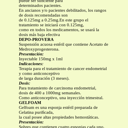
puede ser suﬁciente para
determinados pacientes.
En ancianos y/o pacientes debilitados, los rangos
de dosis recomendadas son
de 0.125mg a 0.25mg.En este grupo el
tratamiento se iniciará con 0.125mg,
como en todos los medicamentos, se usará la
dosis más baja efectiva
DEPO-PROVERA
Suspensión acuosa estéril que contiene Acetato de
Medroxyprogesterona.
Presentación:
Inyectable 150mg x 1ml
Indicaciones:
Terapia para el tratamiento de cancer endometrial
y como anticonceptivo
de larga duración (3 meses).
Dosis:
Para tratamiento de carcinoma endometrial,
dosis de 400 a 1000mg semanales.
Como anticonceptivo, una inyección trimestral.
GELFOAM
Gelfoam es una esponja estéril preparada de
Gelatina puriﬁcada,
la cual posee altas propiedades hemostáticas.
Presentación:
Sobres que contienen cuatro esponjas cada uno.