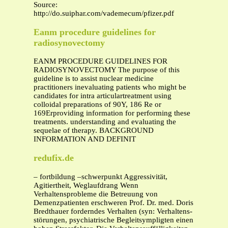
Source:
http://do.suiphar.com/vademecum/pfizer.pdf
Eanm procedure guidelines for
radiosynovectomy
EANM PROCEDURE GUIDELINES FOR
RADIOSYNOVECTOMY The purpose of this
guideline is to assist nuclear medicine
practitioners inevaluating patients who might be
candidates for intra articulartreatment using
colloidal preparations of 90Y, 186 Re or
169Erproviding information for performing these
treatments. understanding and evaluating the
sequelae of therapy. BACKGROUND
INFORMATION AND DEFINIT
redufix.de
– fortbildung –schwerpunkt Aggressivität,
Agitiertheit, Weglaufdrang Wenn
Verhaltensprobleme die Betreuung von
Demenzpatienten erschweren Prof. Dr. med. Doris
Bredthauer forderndes Verhalten (syn: Verhaltens­
störungen, psychiatrische Begleitsymp­ligten einen