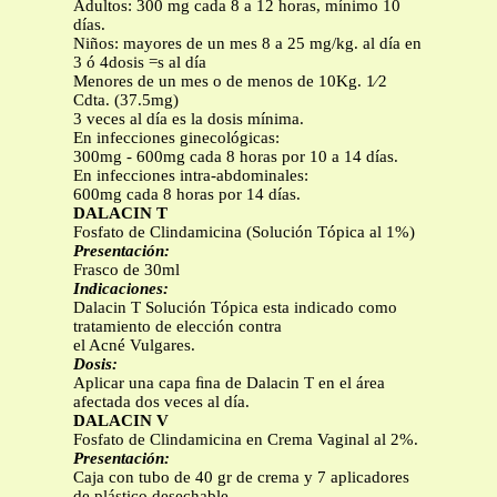
Adultos: 300 mg cada 8 a 12 horas, mínimo 10
días.
Niños: mayores de un mes 8 a 25 mg/kg. al día en
3 ó 4dosis =s al día
Menores de un mes o de menos de 10Kg. 1⁄2
Cdta. (37.5mg)
3 veces al día es la dosis mínima.
En infecciones ginecológicas:
300mg - 600mg cada 8 horas por 10 a 14 días.
En infecciones intra-abdominales:
600mg cada 8 horas por 14 días.
DALACIN T
Fosfato de Clindamicina (Solución Tópica al 1%)
Presentación:
Frasco de 30ml
Indicaciones:
Dalacin T Solución Tópica esta indicado como
tratamiento de elección contra
el Acné Vulgares.
Dosis:
Aplicar una capa ﬁna de Dalacin T en el área
afectada dos veces al día.
DALACIN V
Fosfato de Clindamicina en Crema Vaginal al 2%.
Presentación:
Caja con tubo de 40 gr de crema y 7 aplicadores
de plástico desechable.