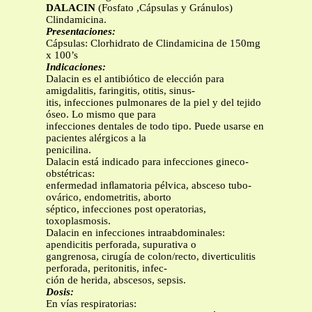
DALACIN
(Fosfato ,Cápsulas y Gránulos)
Clindamicina.
Presentaciones:
Cápsulas: Clorhidrato de Clindamicina de 150mg
x 100’s
Indicaciones:
Dalacin es el antibiótico de elección para
amigdalitis, faringitis, otitis, sinus-
itis, infecciones pulmonares de la piel y del tejido
óseo. Lo mismo que para
infecciones dentales de todo tipo. Puede usarse en
pacientes alérgicos a la
penicilina.
Dalacin está indicado para infecciones gineco-
obstétricas:
enfermedad inﬂamatoria pélvica, absceso tubo-
ovárico, endometritis, aborto
séptico, infecciones post operatorias,
toxoplasmosis.
Dalacin en infecciones intraabdominales:
apendicitis perforada, supurativa o
gangrenosa, cirugía de colon/recto, diverticulitis
perforada, peritonitis, infec-
ción de herida, abscesos, sepsis.
Dosis:
En vías respiratorias: