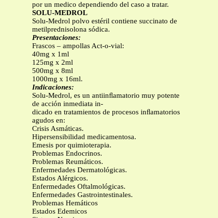
por un medico dependiendo del caso a tratar.
SOLU-MEDROL
Solu-Medrol polvo estéril contiene succinato de
metilprednisolona sódica.
Presentaciones:
Frascos – ampollas Act-o-vial:
40mg x 1ml
125mg x 2ml
500mg x 8ml
1000mg x 16ml.
Indicaciones:
Solu-Medrol, es un antiinﬂamatorio muy potente
de acción inmediata in-
dicado en tratamientos de procesos inﬂamatorios
agudos en:
Crisis Asmáticas.
Hipersensibilidad medicamentosa.
Emesis por quimioterapia.
Problemas Endocrinos.
Problemas Reumáticos.
Enfermedades Dermatológicas.
Estados Alérgicos.
Enfermedades Oftalmológicas.
Enfermedades Gastrointestinales.
Problemas Hemáticos
Estados Edemicos