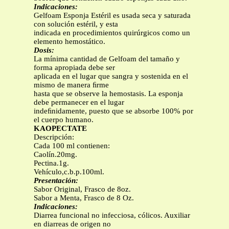
Indicaciones:
Gelfoam Esponja Estéril es usada seca y saturada
con solución estéril, y esta
indicada en procedimientos quirúrgicos como un
elemento hemostático.
Dosis:
La mínima cantidad de Gelfoam del tamaño y
forma apropiada debe ser
aplicada en el lugar que sangra y sostenida en el
mismo de manera ﬁrme
hasta que se observe la hemostasis. La esponja
debe permanecer en el lugar
indeﬁnidamente, puesto que se absorbe 100% por
el cuerpo humano.
KAOPECTATE
Descripción:
Cada 100 ml contienen:
Caolín.20mg.
Pectina.1g.
Vehículo,c.b.p.100ml.
Presentación:
Sabor Original, Frasco de 8oz.
Sabor a Menta, Frasco de 8 Oz.
Indicaciones:
Diarrea funcional no infecciosa, cólicos. Auxiliar
en diarreas de origen no