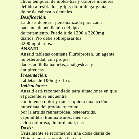
alivio temporal de moles-tias y dolores menores
debido a resfriados, gripe, dolor de garganta,
dolor de cabeza o dentales.
Dosiﬁcación:
La dosis debe ser personalizada para cada
paciente dependiendo del tipo
de tratamiento. Puede ir de 1200 a 3200mg
diarios. No debe sobrepasar los
3200mg diarios.
ANSAID
Ansaid tabletas contiene Flurbiprofen, un agente
no esteroidal, con propie-
dades antiinﬂamatorias, analgésicas y
antipiréticas.
Presentación:
Tabletas de 100mg x 15’s
Indicaciones:
Ansaid está recomendado para situaciones en que
el paciente se encuentre
con intenso dolor y que se quiera una acción
inmediata del producto; como
por la artritis reumatoidea, osteoartritis,
espondilitis, traumatismos, menstru-
ación dolorosa, dolor dental, etc.
Dosis:
Usualmente se recomienda una dosis diaria de
100mg, pero es posible llegar a