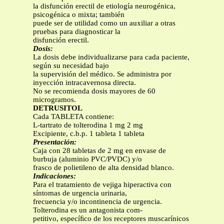
la disfunción erectil de etiología neurogénica,
psicogénica o mixta; también
puede ser de utilidad como un auxiliar a otras
pruebas para diagnosticar la
disfunción erectil.
Dosis:
La dosis debe individualizarse para cada paciente,
según su necesidad bajo
la supervisión del médico. Se administra por
inyección intracavernosa directa.
No se recomienda dosis mayores de 60
microgramos.
DETRUSITOL
Cada TABLETA contiene:
L-tartrato de tolterodina 1 mg 2 mg
Excipiente, c.b.p. 1 tableta 1 tableta
Presentación:
Caja con 28 tabletas de 2 mg en envase de
burbuja (aluminio PVC/PVDC) y/o
frasco de polietileno de alta densidad blanco.
Indicaciones:
Para el tratamiento de vejiga hiperactiva con
síntomas de urgencia urinaria,
frecuencia y/o incontinencia de urgencia.
Tolterodina es un antagonista com-
petitivo, especíﬁco de los receptores muscarínicos