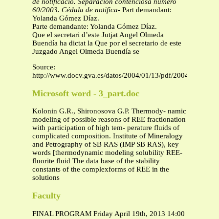
de notificació.
Separación contenciosa número
60/2003. Cédula de notifica-
Part demandant:
Yolanda Gómez Díaz.
Parte demandante: Yolanda Gómez Díaz.
Que el secretari d’este Jutjat Angel Olmeda
Buendía ha dictat la Que por el secretario de este
Juzgado Angel Olmeda Buendía se
Source:
http://www.docv.gva.es/datos/2004/01/13/pdf/2004_M13570
Microsoft word - 3_part.doc
Kolonin G.R., Shironosova G.P. Thermody- namic
modeling of possible reasons of REE fractionation
with participation of high tem- perature fluids of
complicated composition. Institute of Mineralogy
and Petrography of SB RAS (IMP SB RAS), key
words [thermodynamic modeling solubility REE-
fluorite fluid The data base of the stability
constants of the complexforms of REE in the
solutions
Faculty
FINAL PROGRAM Friday April 19th, 2013 14:00