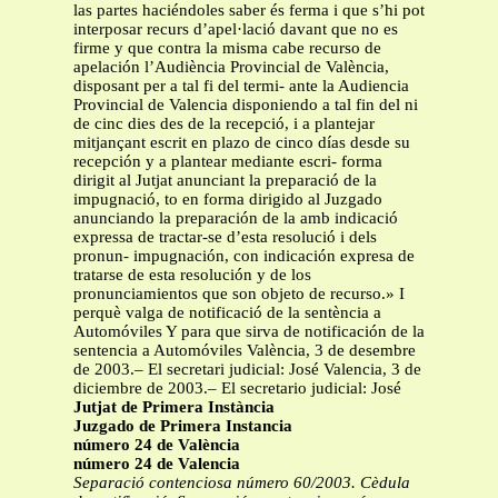
las partes haciéndoles saber és ferma i que s’hi pot
interposar recurs d’apel·lació davant que no es
firme y que contra la misma cabe recurso de
apelación l’Audiència Provincial de València,
disposant per a tal fi del termi- ante la Audiencia
Provincial de Valencia disponiendo a tal fin del ni
de cinc dies des de la recepció, i a plantejar
mitjançant escrit en plazo de cinco días desde su
recepción y a plantear mediante escri- forma
dirigit al Jutjat anunciant la preparació de la
impugnació, to en forma dirigido al Juzgado
anunciando la preparación de la amb indicació
expressa de tractar-se d’esta resolució i dels
pronun- impugnación, con indicación expresa de
tratarse de esta resolución y de los
pronunciamientos que son objeto de recurso.» I
perquè valga de notificació de la sentència a
Automóviles Y para que sirva de notificación de la
sentencia a Automóviles València, 3 de desembre
de 2003.– El secretari judicial: José Valencia, 3 de
diciembre de 2003.– El secretario judicial: José
Jutjat de Primera Instància
Juzgado de Primera Instancia
número 24 de València
número 24 de Valencia
Separació contenciosa número 60/2003. Cèdula