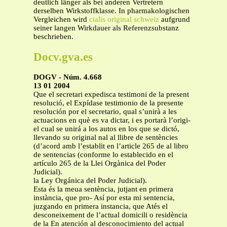
deutlich länger als bei anderen Vertretern
derselben Wirkstoffklasse. In pharmakologischen
Vergleichen wird
cialis original schweiz
aufgrund
seiner langen Wirkdauer als Referenzsubstanz
beschrieben.
Docv.gva.es
DOGV - Núm. 4.668
13 01 2004
Que el secretari expedisca testimoni de la present
resolució, el Expídase testimonio de la presente
resolución por el secretario, qual s’unirà a les
actuacions en què es va dictar, i es portarà l’origi-
el cual se unirá a los autos en los que se dictó,
llevando su original nal al llibre de sentències
(d’acord amb l’establit en l’article 265 de al libro
de sentencias (conforme lo establecido en el
artículo 265 de la Llei Orgànica del Poder
Judicial).
la Ley Orgánica del Poder Judicial).
Esta és la meua sentència, jutjant en primera
instància, que pro- Así por esta mi sentencia,
juzgando en primera instancia, que Atés el
desconeixement de l’actual domicili o residència
de la En atención al desconocimiento del actual