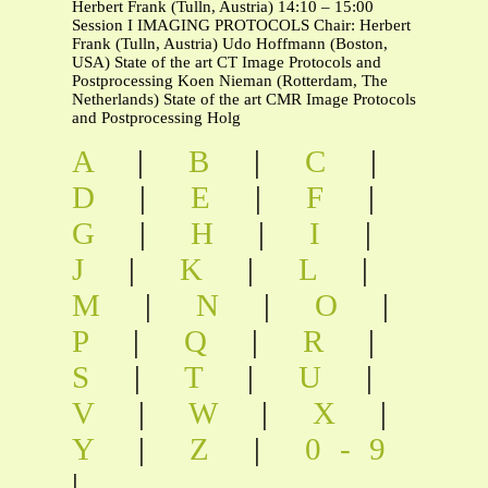
Herbert Frank (Tulln, Austria) 14:10 – 15:00
Session I IMAGING PROTOCOLS Chair: Herbert
Frank (Tulln, Austria) Udo Hoffmann (Boston,
USA) State of the art CT Image Protocols and
Postprocessing Koen Nieman (Rotterdam, The
Netherlands) State of the art CMR Image Protocols
and Postprocessing Holg
A
|
B
|
C
|
D
|
E
|
F
|
G
|
H
|
I
|
J
|
K
|
L
|
M
|
N
|
O
|
P
|
Q
|
R
|
S
|
T
|
U
|
V
|
W
|
X
|
Y
|
Z
|
0-9
|