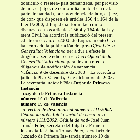
domicilio o residen- part demandada, per provisió
de hui, el jutge, de conformitat amb el cia de la
parte demandada, por providencia de hoy, el juez,
de con- que disposen els articles 156.4 i 164 de la
Llei 1/2000, d’Enjudicia- formidad con lo
dispuesto en los artículos 156.4 y 164 de la Ley
ment Civil, ha acordat la publicació del present
edicte en el
Diari
1/2000, de Enjuciamiento Civil,
ha acordado la publicación del pre-
Oficial de la
Generalitat Valenciana
per a dur a efecte la
diligència sente edicto en el
Diari Oficial de la
Generalitat Valenciana
para llevar a efecto la
diligencia de notificación de sentencia.
València, 9 de desembre de 2003.– La secretària
judicial: Pilar Valencia, 9 de diciembre de 2003.–
La secretaria judicial: Pilar
Jutjat de Primera
Instància
Juzgado de Primera Instancia
número 19 de València
número 19 de Valencia
Juí verbal de desnonament número 1111/2002.
Cèdula de noti-
Juicio verbal de desahucio
número 1111/2002. Cédula de noti-
José Juan
Tomás Poter, secretari del Jutjat de Primera
Instància José Juan Tomás Poter, secretario del
Juzgado de Primera Ins- tancia número 19 de