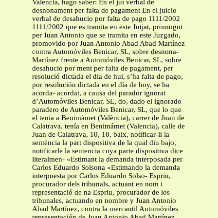
Valencia, hago saber: En el juí verbal de
desnonament per falta de pagament En el juicio
verbal de desahucio por falta de pago 1111/2002
1111/2002 que es tramita en este Jutjat, promogut
per Juan Antonio que se tramita en este Juzgado,
promovido por Juan Antonio Abad Abad Martínez
contra Automóviles Benicar, SL, sobre desnona-
Martínez frente a Automóviles Benicar, SL, sobre
desahucio por ment per falta de pagament, per
resolució dictada el dia de hui, s’ha falta de pago,
por resolución dictada en el día de hoy, se ha
acorda- acordat, a causa del parador ignorat
d’Automóviles Benicar, SL, do, dado el ignorado
paradero de Automóviles Benicar, SL, que lo que
el tenia a Benimàmet (València), carrer de Juan de
Calatrava, tenía en Benimámet (Valencia), calle de
Juan de Calatrava, 10, 10, baix, notificar-li la
sentència la part dispositiva de la qual diu bajo,
notificarle la sentencia cuya parte dispositiva dice
literalmen- «Estimant la demanda interposada per
Carlos Eduardo Solsona «Estimando la demanda
interpuesta por Carlos Eduardo Solso- Espriu,
procurador dels tribunals, actuant en nom i
representació de na Espriu, procurador de los
tribunales, actuando en nombre y Juan Antonio
Abad Martínez, contra la mercantil Automóviles
representación de Juan Antonio Abad Martínez,