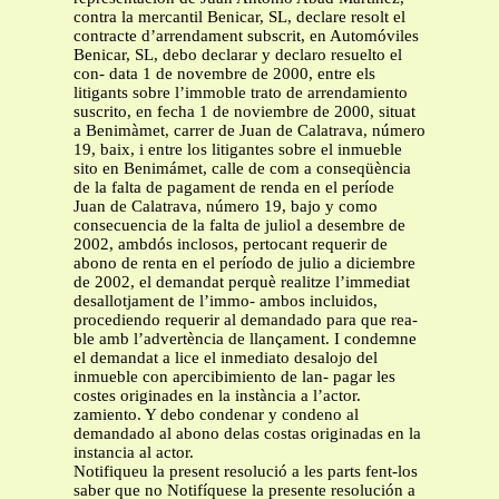
contra la mercantil Benicar, SL, declare resolt el
contracte d’arrendament subscrit, en Automóviles
Benicar, SL, debo declarar y declaro resuelto el
con- data 1 de novembre de 2000, entre els
litigants sobre l’immoble trato de arrendamiento
suscrito, en fecha 1 de noviembre de 2000, situat
a Benimàmet, carrer de Juan de Calatrava, número
19, baix, i entre los litigantes sobre el inmueble
sito en Benimámet, calle de com a conseqüència
de la falta de pagament de renda en el període
Juan de Calatrava, número 19, bajo y como
consecuencia de la falta de juliol a desembre de
2002, ambdós inclosos, pertocant requerir de
abono de renta en el período de julio a diciembre
de 2002, el demandat perquè realitze l’immediat
desallotjament de l’immo- ambos incluidos,
procediendo requerir al demandado para que rea-
ble amb l’advertència de llançament. I condemne
el demandat a lice el inmediato desalojo del
inmueble con apercibimiento de lan- pagar les
costes originades en la instància a l’actor.
zamiento. Y debo condenar y condeno al
demandado al abono delas costas originadas en la
instancia al actor.
Notifiqueu la present resolució a les parts fent-los
saber que no Notifíquese la presente resolución a