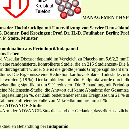
MANAGEMENT HYP
efons der Hochdruckliga mit Unterstützung von Servier Deutschl
. G. Bönner, Bad Krozingen; Prof. Dr. H.-D. Faulhaber, Berlin; Pr
. P. Stolte, Münster
kombination aus Perindopril/Indapamid
litus Leben
 Vascular Disease: dapamid im Vergleich zu Placebo um 5,6/2,2 mm
 eine randomisierte, kontrollierte Studie, die an 215 Studienzent- Die M
n durchgeführt wurde. Sie ist die größte jemals Gruppe signifikant um
udie. Die Ergebnisse eine Reduktion kardiovaskulärer Todesfälle zur
wurden (-18 %). Der kombinierte primäre Endpunkt wurde durch d
 Behandlung signifikant um 9 % reduziert. Die Behandlung mit Perindopr
eine Meilenstein-Studie, die Antwort auf kante Abnahme der Gesamtza
Fragestellungen %, der Zahl bedeutender renaler Ereignisse um 21 % u
 Zahl neu auftretender Fälle von Mikroalbuminurie um 21 %
e der ADVANCE-Studie
-Arm der ADVANCE-Stu- die stand der Gedanke, dass die zusätzlich
 aktuellen Behandlung bei
Indapamid