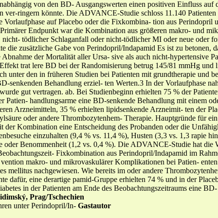
 unabhängig von den BD- Ausgangswerten einen positiven Einfluss auf
n ver-ringern könnte. Die ADVANCE-Studie schloss 11.140 Patienten m
 Vorlaufphase auf Placebo oder die Fixkombina- tion aus Perindopril 
Primärer Endpunkt war die Kombination aus größeren makro- und mikrov
icht- tödlicher Schlaganfall oder nicht-tödlicher MI oder neue oder f
te die zusätzliche Gabe von Perindopril/Indapamid Es ist zu betone
 Abnahme der Mortalität aller Ursa- sive als auch nicht-hypertensive Pa
r Effekt trat lere BD bei der Randomisierung betrug 145/81 mmHg und l
ch unter den in früheren Studien bei Patienten mit grundtherapie und be
ne BD-senkenden Behandlung erziel- ten Werten.3 In der Vorlaufphase
urde gut vertragen. ab. Bei Studienbeginn erhielten 75 % der Patien
r Patien- handlungsarme eine BD-senkende Behandlung mit einem oder
en Arzneimitteln, 35 % erhielten lipidsenkende Arzneimit- ten der Pl
icylsäure oder andere Thrombozytenhem- Therapie. Hauptgründe für ei
 der Kombination eine Entscheidung des Probanden oder die Unfähigke
enbesuche einzuhalten (9,4 % vs. 11,4 %), Husten (3,3 vs. 1,3 rapie h
 oder Benommenheit (1,2 vs. 0,4 %). Die ADVANCE-Studie hat die Wi
Beobachtungszeit- Fixkombination aus Perindopril/Indapamid im Rahm
 vention makro- und mikrovaskulärer Komplikationen bei Patien- enten
tes mellitus nachgewiesen. Wie bereits im oder andere Thrombozytenhem
mente dafür, eine derartige pamid-Gruppe erhielten 74 % und in der Pl
-Diabetes in der Patienten am Ende des Beobachtungszeitraums eine B
Widimský, Prag/Tschechien
ren unter Perindopril/In-
Gastautor