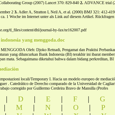
llaborating Group (2007) Lancet 370: 829-840
2.
ADVANCE trial (20
ptember 2
3.
Adler A, Stratton I, Neil A, et al. (2000) BMJ 321: 412-419
in ca. 1 Woche im Internet unter als Link auf diesem Artikel. Rückfrage
.org/tl_files/content/dhl/journal-by-fax/nr162007.pdf
 indonesia yang menggoda.doc
DA Oleh: Djoko Retnadi, Pengamat dan Praktisi Perbankan1 
aturan yang diluncurkan Bank Indonesia (BI) terakhir ini ibarat membe
epan mata. Sebagaimana diketahui bahwa dalam bidang perkreditan, B
mediaciòn
/Impostazioni locali/Temporary I. Hacia un modelo europeo de mediac
er . Catedrático de Derecho comparado de la Universidad de Cagliari, 
rabajo corregido por Guillermo Cerdeira Bravo de Mansilla (Profes
|
D
|
E
|
F
|
G
|
M
|
N
|
O
|
P