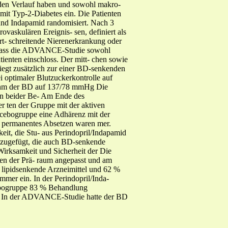
 den Verlauf haben und sowohl makro-
it Typ-2-Diabetes ein. Die Patienten
und Indapamid randomisiert. Nach 3
askulären Ereignis- sen, definiert als
ort- schreitende Nierenerkrankung oder
n, dass die ADVANCE-Studie sowohl
tienten einschloss. Der mitt- chen sowie
iegt zusätzlich zur einer BD-senkenden
i optimaler Blutzuckerkontrolle auf
 nahm der BD auf 137/78 mmHg Die
ten beider Be- Am Ende des
 ten der Gruppe mit der aktiven
acebogruppe eine Adhärenz mit der
n permanentes Absetzen waren mer.
it, die Stu- aus Perindopril/Indapamid
inzugefügt, die auch BD-senkende
rksamkeit und Sicherheit der Die
en der Prä- raum angepasst und am
 lipidsenkende Arzneimittel und 62 %
mer ein. In der Perindopril/Inda-
acebogruppe 83 % Behandlung
D- In der ADVANCE-Studie hatte der BD