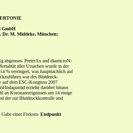
ERTONIE
and GmbH
of. Dr. M. Middeke, München;
Hg abgenom- PreterAx and diamicroN-
ortalität aller Ursachen wurde in der
 14 % verringert, was hauptsächlich auf
ückzuführen war des Blutdruck-
ie auf dem ESC-Kongress 2007
il/Indapamid erzielte darüber hinaus
hl an Koronarereignissen um 14 einige
nd der zur Blutdruckkontrolle und
e Gabe einer Fixkom-
Endpunkt