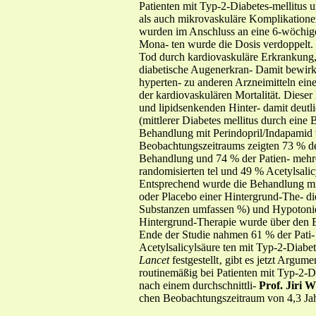
Patienten mit Typ-2-Diabetes-mellitus
als auch mikrovaskuläre Komplikatione
wurden im Anschluss an eine 6-wöchige
Mona- ten wurde die Dosis verdoppelt. 
Tod durch kardiovaskuläre Erkrankung, n
diabetische Augenerkran- Damit bewirk
hyperten- zu anderen Arzneimitteln eine
der kardiovaskulären Mortalität. Diese
und lipidsenkenden Hinter- damit deutli
(mittlerer Diabetes mellitus durch ei
Behandlung mit Perindopril/Indapamid w
Beobachtungszeitraums zeigten 73 % de
Behandlung und 74 % der Patien- mehrer
randomisierten tel und 49 % Acetylsal
Entsprechend wurde die Behandlung mit
oder Placebo einer Hintergrund-The- di
Substanzen umfassen %) und Hypotonie
Hintergrund-Therapie wurde über den 
Ende der Studie nahmen 61 % der Pati-
Acetylsalicylsäure ten mit Typ-2-Diabe
Lancet
festgestellt‚ gibt es jetzt Argu
routinemäßig bei Patienten mit Typ-2
nach einem durchschnittli-
Prof. Jiri 
chen Beobachtungszeitraum von 4,3 Jah