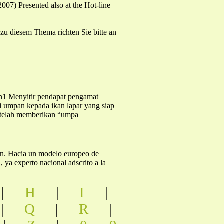
07) Presented also at the Hot-line
n zu diesem Thema richten Sie bitte an
Menyitir pendapat pengamat
ri umpan kepada ikan lapar yang siap
I telah memberikan “umpa
ión. Hacia un modelo europeo de
ya experto nacional adscrito a la
|
H
|
I
|
|
Q
|
R
|