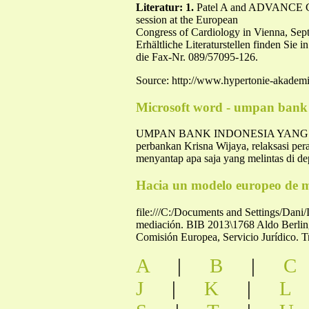
Literatur: 1.
Patel A and ADVANCE Co
session at the European
Congress of Cardiology in Vienna, Se
Erhältliche Literaturstellen finden Sie 
die Fax-Nr. 089/57095-126.
Source: http://www.hypertonie-akademie
Microsoft word - umpan bank
UMPAN BANK INDONESIA YANG MENGGO
perbankan Krisna Wijaya, relaksasi per
menyantap apa saja yang melintas di d
Hacia un modelo europeo de 
file:///C:/Documents and Settings/Dani
mediación. BIB 2013\1768 Aldo Berlingu
Comisión Europea, Servicio Jurídico. T
A
|
B
|
C
J
|
K
|
L