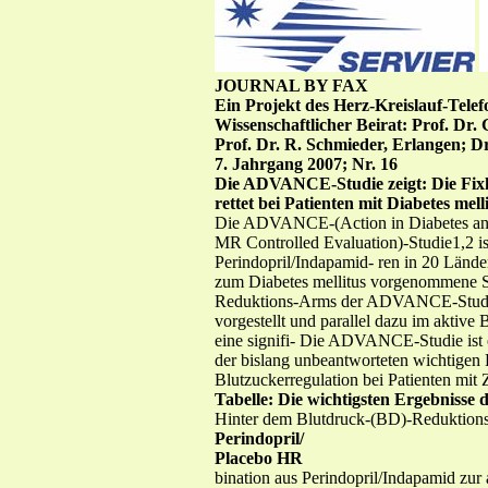
JOURNAL BY FAX
Ein Projekt des Herz-Kreislauf-Tel
Wissenschaftlicher Beirat: Prof. Dr
Prof. Dr. R. Schmieder, Erlangen; Dr
7. Jahrgang 2007; Nr. 16
Die ADVANCE-Studie zeigt: Die Fix
rettet bei Patienten mit Diabetes mel
Die ADVANCE-(Action in Diabetes and
MR Controlled Evaluation)-Studie1,2 ist
Perindopril/Indapamid- ren in 20 Länder
zum Diabetes mellitus vorgenommene St
Reduktions-Arms der ADVANCE-Studie 
vorgestellt und parallel dazu im aktive
eine signifi- Die ADVANCE-Studie ist 
der bislang unbeantworteten wichtigen 
Blutzuckerregulation bei Patienten mit
Tabelle: Die wichtigsten Ergebniss
Hinter dem Blutdruck-(BD)-Reduktions
Perindopril/
Placebo HR
bination aus Perindopril/Indapamid zur