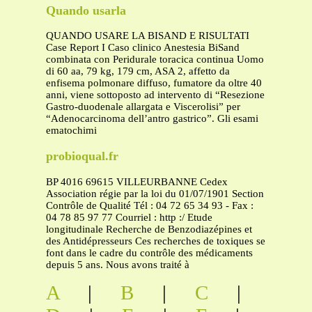
Quando usarla
QUANDO USARE LA BISAND E RISULTATI
Case Report I Caso clinico Anestesia BiSand
combinata con Peridurale toracica continua Uomo
di 60 aa, 79 kg, 179 cm, ASA 2, affetto da
enfisema polmonare diffuso, fumatore da oltre 40
anni, viene sottoposto ad intervento di “Resezione
Gastro-duodenale allargata e Viscerolisi” per
“Adenocarcinoma dell’antro gastrico”. Gli esami
ematochimi
probioqual.fr
BP 4016 69615 VILLEURBANNE Cedex
Association régie par la loi du 01/07/1901 Section
Contrôle de Qualité Tél : 04 72 65 34 93 - Fax :
04 78 85 97 77 Courriel : http :/ Etude
longitudinale Recherche de Benzodiazépines et
des Antidépresseurs Ces recherches de toxiques se
font dans le cadre du contrôle des médicaments
depuis 5 ans. Nous avons traité à
A
|
B
|
C
|