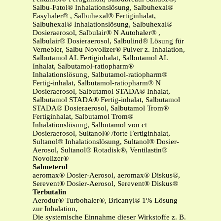
Salbu-Fatol® Inhalationslösung, Salbuhexal®
Easyhaler® , Salbuhexal® Fertiginhalat,
Salbuhexal® Inhalationslösung, Salbuhexal®
Dosieraerosol, Salbulair® N Autohaler® ,
Salbulair® Dosieraerosol, Salbulind® Lösung für
Vernebler, Salbu Novolizer® Pulver z. Inhalation,
Salbutamol AL Fertiginhalat, Salbutamol AL
Inhalat, Salbutamol-ratiopharm®
Inhalationslösung, Salbutamol-ratiopharm®
Fertig-inhalat, Salbutamol-ratiopharm® N
Dosieraerosol, Salbutamol STADA® Inhalat,
Salbutamol STADA® Fertig-inhalat, Salbutamol
STADA® Dosieraerosol, Salbutamol Trom®
Fertiginhalat, Salbutamol Trom®
Inhalationslösung, Salbutamol von ct
Dosieraerosol, Sultanol® /forte Fertiginhalat,
Sultanol® Inhalationslösung, Sultanol® Dosier-
Aerosol, Sultanol® Rotadisk®, Ventilastin®
Novolizer®
Salmeterol
aeromax® Dosier-Aerosol, aeromax® Diskus®,
Serevent® Dosier-Aerosol, Serevent® Diskus®
Terbutalin
Aerodur® Turbohaler®, Bricanyl® 1% Lösung
zur Inhalation,
Die systemische Einnahme dieser Wirkstoffe z. B.