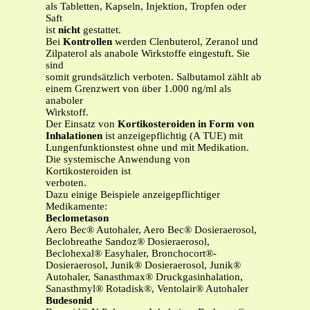
als Tabletten, Kapseln, Injektion, Tropfen oder
Saft
ist
nicht
gestattet.
Bei
Kontrollen
werden Clenbuterol, Zeranol und
Zilpaterol als anabole Wirkstoffe eingestuft. Sie
sind
somit grundsätzlich verboten. Salbutamol zählt ab
einem Grenzwert von über 1.000 ng/ml als
anaboler
Wirkstoff.
Der Einsatz von
Kortikosteroiden in Form von
Inhalationen
ist anzeigepflichtig (A TUE) mit
Lungenfunktionstest ohne und mit Medikation.
Die systemische Anwendung von
Kortikosteroiden ist
verboten.
Dazu einige Beispiele anzeigepflichtiger
Medikamente:
Beclometason
Aero Bec® Autohaler, Aero Bec® Dosieraerosol,
Beclobreathe Sandoz® Dosieraerosol,
Beclohexal® Easyhaler, Bronchocort®-
Dosieraerosol, Junik® Dosieraerosol, Junik®
Autohaler, Sanasthmax® Druckgasinhalation,
Sanasthmyl® Rotadisk®, Ventolair® Autohaler
Budesonid