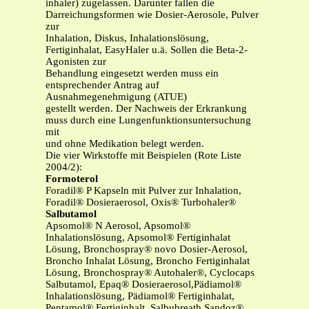
inhaler) zugelassen. Darunter fallen die
Darreichungsformen wie Dosier-Aerosole, Pulver
zur
Inhalation, Diskus, Inhalationslösung,
Fertiginhalat, EasyHaler u.ä. Sollen die Beta-2-
Agonisten zur
Behandlung eingesetzt werden muss ein
entsprechender Antrag auf
Ausnahmegenehmigung (ATUE)
gestellt werden. Der Nachweis der Erkrankung
muss durch eine Lungenfunktionsuntersuchung
mit
und ohne Medikation belegt werden.
Die vier Wirkstoffe mit Beispielen (Rote Liste
2004/2):
Formoterol
Foradil® P Kapseln mit Pulver zur Inhalation,
Foradil® Dosieraerosol, Oxis® Turbohaler®
Salbutamol
Apsomol® N Aerosol, Apsomol®
Inhalationslösung, Apsomol® Fertiginhalat
Lösung, Bronchospray® novo Dosier-Aerosol,
Broncho Inhalat Lösung, Broncho Fertiginhalat
Lösung, Bronchospray® Autohaler®, Cyclocaps
Salbutamol, Epaq® Dosieraerosol,Pädiamol®
Inhalationslösung, Pädiamol® Fertiginhalat,
Pentamol® Fertiginhalt, Salbubreath Sandoz®,