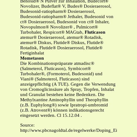
Benosid® N Pulver zur Inhalation, Budecort®
Novolizer, Budeflat® V, Budes® Dosieraerosol,
Budesonid-ratiopharm® Dosieraerosol,
Budesonid-ratiopharm® Jethaler, Budesonid von
ct® Dosieraerosol, Budesonid von ct® Inhaler,
Novopulmon® Novolizer® , Pulmicort®
Turbohaler, Respicort® MAGtab,
Fluticason
atemur® Dosieraerosol, atemur® Rotadisk,
atemur® Diskus, Flutide® Diskus, Flutide®
Rotadisk, Flutide® Dosieraerosol, Flutide®
Fertiginhalat
Mometason
Die Kombinationspräparate atmadisc®
(Salmeterol, Fluticason), Symbicort®
Turbohaler®, (Formoterol, Budesonid) und
Viani® (Salmoterol, Fluticason) sind
anzeigepflichtig (A TUE). Gegen die Verwendung
von Cromoglicinsäure als Spray, Tropfen, Inhalat
und Granulat bestehen keine Bedenken. Die
Methylxantine Aminophyllin und Theophyllin
(z.B. Euphylong®) sowie Ipratropi-umbromid
(z.B. Atrovent®) können indikationsgerecht
eingesetzt werden. Cl 15.12.04 .
Source:
http://www.pbcnagoldtal.de/regelwerke/Doping_Einsatz_Bet