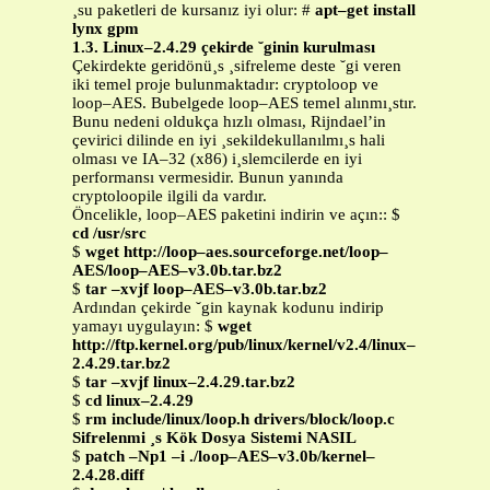
¸su paketleri de kursanız iyi olur: #
apt–get install
lynx gpm
1.3. Linux–2.4.29 çekirde ˘ginin kurulması
Çekirdekte geridönü¸s ¸sifreleme deste ˘gi veren
iki temel proje bulunmaktadır: cryptoloop ve
loop–AES. Bubelgede loop–AES temel alınmı¸stır.
Bunu nedeni oldukça hızlı olması, Rijndael’in
çevirici dilinde en iyi ¸sekildekullanılmı¸s hali
olması ve IA–32 (x86) i¸slemcilerde en iyi
performansı vermesidir. Bunun yanında
cryptoloopile ilgili da vardır.
Öncelikle, loop–AES paketini indirin ve açın:: $
cd /usr/src
$
wget http://loop–aes.sourceforge.net/loop–
AES/loop–AES–v3.0b.tar.bz2
$
tar –xvjf loop–AES–v3.0b.tar.bz2
Ardından çekirde ˘gin kaynak kodunu indirip
yamayı uygulayın: $
wget
http://ftp.kernel.org/pub/linux/kernel/v2.4/linux–
2.4.29.tar.bz2
$
tar –xvjf linux–2.4.29.tar.bz2
$
cd linux–2.4.29
$
rm include/linux/loop.h drivers/block/loop.c
Sifrelenmi ¸s Kök Dosya Sistemi NASIL
$
patch –Np1 –i ./loop–AES–v3.0b/kernel–
2.4.28.diff