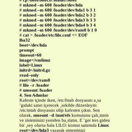
#
cp /boot/boot.b /loader/boot/
#
mknod –m 600 /loader/dev/hda
#
mknod –m 600 /loader/dev/hda1 b 3 1
#
mknod –m 600 /loader/dev/hda2 b 3 2
#
mknod –m 600 /loader/dev/hda3 b 3 3
#
mknod –m 600 /loader/dev/hda4 b 3 4
#
mknod –m 600 /loader/dev/ram0 b 1 0
#
cat > /loader/etc/lilo.conf << EOF
lba32
boot=/dev/hda
prompt
timeout=60
image=/vmlinuz
label=Linux
initrd=/initrd.gz
read–only
root=/dev/ram0
#
lilo –r /loader
#
umount /loader
4. Son Adımlar
Kafesin içinde iken, /etc/fstab dosyasını a¸sa
˘gıdaki satırı içerecek ¸sekilde düzenleyin:
/etc/mtab dosyasını silip kafesten çıkın. Son
olarak,
umount –d /mnt/efs
komutunu çalı¸stırın
ve sisteminizi yeniden ba¸slatın. E ˘ger ters giden
bir ¸sey olursa hala LILO: komut satırında
Linux
root=/dev/hda3
yazarak sisteminizi