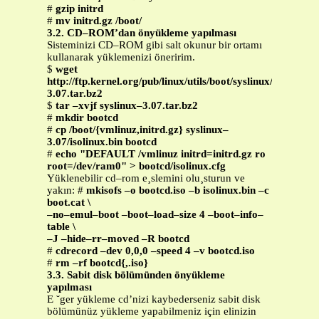
#
gzip initrd
#
mv initrd.gz /boot/
3.2. CD–ROM’dan önyükleme yapılması
Sisteminizi CD–ROM gibi salt okunur bir ortamı
kullanarak yüklemenizi öneririm.
$
wget
http://ftp.kernel.org/pub/linux/utils/boot/syslinux/syslinux–
3.07.tar.bz2
$
tar –xvjf syslinux–3.07.tar.bz2
#
mkdir bootcd
#
cp /boot/{vmlinuz,initrd.gz} syslinux–
3.07/isolinux.bin bootcd
#
echo "DEFAULT /vmlinuz initrd=initrd.gz ro
root=/dev/ram0" > bootcd/isolinux.cfg
Yüklenebilir cd–rom e¸slemini olu¸sturun ve
yakın: #
mkisofs –o bootcd.iso –b isolinux.bin –c
boot.cat \
–no–emul–boot –boot–load–size 4 –boot–info–
table \
–J –hide–rr–moved –R bootcd
#
cdrecord –dev 0,0,0 –speed 4 –v bootcd.iso
#
rm –rf bootcd{,.iso}
3.3. Sabit disk bölümünden önyükleme
yapılması
E ˘ger yükleme cd’nizi kaybederseniz sabit disk
bölümünüz yükleme yapabilmeniz için elinizin