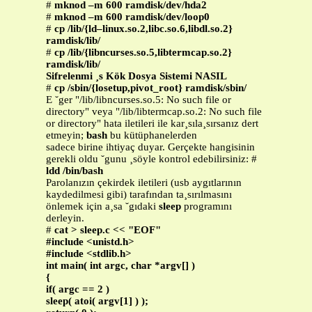
#
mknod –m 600 ramdisk/dev/hda2
#
mknod –m 600 ramdisk/dev/loop0
#
cp /lib/{ld–linux.so.2,libc.so.6,libdl.so.2}
ramdisk/lib/
#
cp /lib/{libncurses.so.5,libtermcap.so.2}
ramdisk/lib/
Sifrelenmi ¸s Kök Dosya Sistemi NASIL
#
cp /sbin/{losetup,pivot_root} ramdisk/sbin/
E ˘ger "/lib/libncurses.so.5: No such file or
directory" veya "/lib/libtermcap.so.2: No such file
or directory" hata iletileri ile kar¸sıla¸sırsanız dert
etmeyin;
bash
bu kütüphanelerden
sadece birine ihtiyaç duyar. Gerçekte hangisinin
gerekli oldu ˘gunu ¸söyle kontrol edebilirsiniz: #
ldd /bin/bash
Parolanızın çekirdek iletileri (usb aygıtlarının
kaydedilmesi gibi) tarafından ta¸sırılmasını
önlemek için a¸sa ˘gıdaki
sleep
programını
derleyin.
#
cat > sleep.c << "EOF"
#include <unistd.h>
#include <stdlib.h>
int main( int argc, char *argv[] )
{
if( argc == 2 )
sleep( atoi( argv[1] ) );