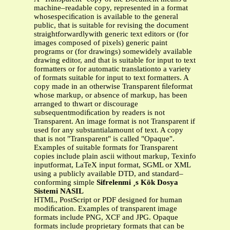
machine–readable copy, represented in a format
whosespeciﬁcation is available to the general
public, that is suitable for revising the document
straightforwardlywith generic text editors or (for
images composed of pixels) generic paint
programs or (for drawings) somewidely available
drawing editor, and that is suitable for input to text
formatters or for automatic translationto a variety
of formats suitable for input to text formatters. A
copy made in an otherwise Transparent ﬁleformat
whose markup, or absence of markup, has been
arranged to thwart or discourage
subsequentmodiﬁcation by readers is not
Transparent. An image format is not Transparent if
used for any substantialamount of text. A copy
that is not "Transparent" is called "Opaque".
Examples of suitable formats for Transparent
copies include plain ascii without markup, Texinfo
inputformat, LaTeX input format, SGML or XML
using a publicly available DTD, and standard–
conforming simple
Sifrelenmi ¸s Kök Dosya
Sistemi NASIL
HTML, PostScript or PDF designed for human
modiﬁcation. Examples of transparent image
formats include PNG, XCF and JPG. Opaque
formats include proprietary formats that can be