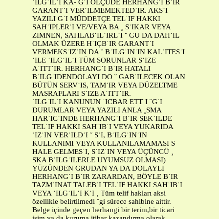
˙ILG˙IL˙I KA- G˙I ÖLÇÜDE HERHANG˙I B˙IR
GARANT˙I VER˙ILMEMEKTED˙IR. AKS˙I
YAZILI G˙I MÜDDETÇE TEL˙IF HAKKI
SAH˙IPLER˙I VE/VEYA BA ¸ S˙IKAR VEYA
ZIMNEN, SATILAB˙IL˙IRL˙I ˘ GU DA DAH˙IL
OLMAK ÜZERE H˙IÇB˙IR GARANT˙I
VERMEKS˙IZ˙IN DA ˘ B˙ILG˙IN˙IN KAL˙ITES˙I
˙ILE ˙ILG˙IL˙I TÜM SORUNLAR S˙IZE
A˙ITT˙IR. HERHANG˙I B˙IR HATALI
B˙ILG˙IDENDOLAYI DO ˘ GAB˙ILECEK OLAN
BÜTÜN SERV˙IS, TAM˙IR VEYA DÜZELTME
MASRAFLARI S˙IZE A˙ITT˙IR.
˙ILG˙IL˙I KANUNUN ˙ICBAR ETT˙I ˘G˙I
DURUMLAR VEYA YAZILI ANLA ¸SMA
HAR˙IC˙INDE HERHANG˙I B˙IR SEK˙ILDE
TEL˙IF HAKKI SAH˙IB˙I VEYA YUKARIDA
˙IZ˙IN VER˙ILD˙I ˘ S˙I, B˙ILG˙IN˙IN
KULLANIMI VEYA KULLANILAMAMASI S
HALE GELMES˙I, S˙IZ˙IN VEYA ÜÇÜNCÜ ¸
SKA B˙ILG˙ILERLE UYUMSUZ OLMASI)
YÜZÜNDEN GRUDAN YA DA DOLAYLI
HERHANG˙I B˙IR ZARARDAN, BÖYLE B˙IR
TAZM˙INAT TALEB˙I TEL˙IF HAKKI SAH˙IB˙I
VEYA ˙ILG˙IL˙I K˙I ¸ Tüm telif hakları aksi
özellikle belirtilmedi ˘gi sürece sahibine aittir.
Belge içinde geçen herhangi bir terim,bir ticari
isim ya da kuruma itibar kazandırma olarak