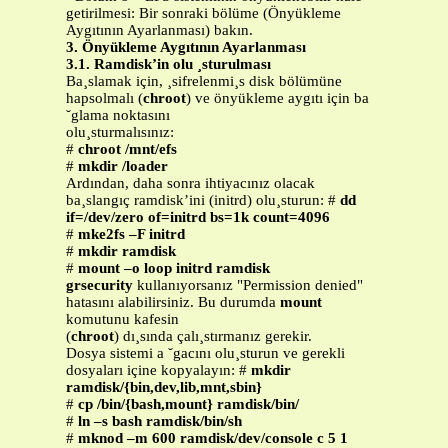
getirilmesi: Bir sonraki bölüme (Önyükleme
Aygıtının Ayarlanması) bakın.
3. Önyükleme Aygıtının Ayarlanması
3.1. Ramdisk’in olu ¸sturulması
Ba¸slamak için, ¸sifrelenmi¸s disk bölümüne
hapsolmalı (
chroot
) ve önyükleme aygıtı için ba
˘glama noktasını
olu¸sturmalısınız:
#
chroot /mnt/efs
#
mkdir /loader
Ardından, daha sonra ihtiyacınız olacak
ba¸slangıç ramdisk’ini (initrd) olu¸sturun: #
dd
if=/dev/zero of=initrd bs=1k count=4096
#
mke2fs –F initrd
#
mkdir ramdisk
#
mount –o loop initrd ramdisk
grsecurity
kullanıyorsanız "Permission denied"
hatasını alabilirsiniz. Bu durumda
mount
komutunu kafesin
(
chroot
) dı¸sında çalı¸stırmanız gerekir.
Dosya sistemi a ˘gacını olu¸sturun ve gerekli
dosyaları içine kopyalayın: #
mkdir
ramdisk/{bin,dev,lib,mnt,sbin}
#
cp /bin/{bash,mount} ramdisk/bin/
#
ln –s bash ramdisk/bin/sh
#
mknod –m 600 ramdisk/dev/console c 5 1