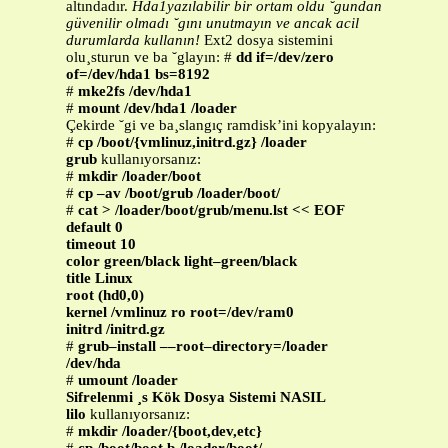
altındadır.
Hda1yazılabilir bir ortam oldu ˘gundan
güvenilir olmadı ˘gını unutmayın ve ancak acil
durumlarda kullanın!
Ext2 dosya sistemini
olu¸sturun ve ba ˘glayın: #
dd if=/dev/zero
of=/dev/hda1 bs=8192
#
mke2fs /dev/hda1
#
mount /dev/hda1 /loader
Çekirde ˘gi ve ba¸slangıç ramdisk’ini kopyalayın:
#
cp /boot/{vmlinuz,initrd.gz} /loader
grub
kullanıyorsanız:
#
mkdir /loader/boot
#
cp –av /boot/grub /loader/boot/
#
cat > /loader/boot/grub/menu.lst << EOF
default 0
timeout 10
color green/black light–green/black
title Linux
root (hd0,0)
kernel /vmlinuz ro root=/dev/ram0
initrd /initrd.gz
#
grub–install ––root–directory=/loader
/dev/hda
#
umount /loader
Sifrelenmi ¸s Kök Dosya Sistemi NASIL
lilo
kullanıyorsanız:
#
mkdir /loader/{boot,dev,etc}