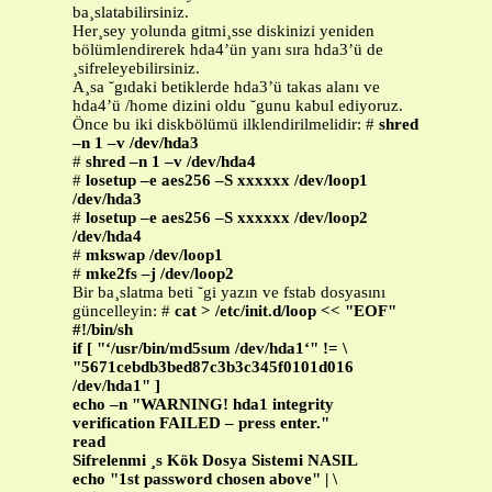
ba¸slatabilirsiniz.
Her¸sey yolunda gitmi¸sse diskinizi yeniden
bölümlendirerek hda4’ün yanı sıra hda3’ü de
¸sifreleyebilirsiniz.
A¸sa ˘gıdaki betiklerde hda3’ü takas alanı ve
hda4’ü /home dizini oldu ˘gunu kabul ediyoruz.
Önce bu iki diskbölümü ilklendirilmelidir: #
shred
–n 1 –v /dev/hda3
#
shred –n 1 –v /dev/hda4
#
losetup –e aes256 –S xxxxxx /dev/loop1
/dev/hda3
#
losetup –e aes256 –S xxxxxx /dev/loop2
/dev/hda4
#
mkswap /dev/loop1
#
mke2fs –j /dev/loop2
Bir ba¸slatma beti ˘gi yazın ve fstab dosyasını
güncelleyin: #
cat > /etc/init.d/loop << "EOF"
#!/bin/sh
if [ "‘/usr/bin/md5sum /dev/hda1‘" != \
"5671cebdb3bed87c3b3c345f0101d016
/dev/hda1" ]
echo –n "WARNING! hda1 integrity
verification FAILED – press enter."
read
Sifrelenmi ¸s Kök Dosya Sistemi NASIL
echo "1st password chosen above" | \