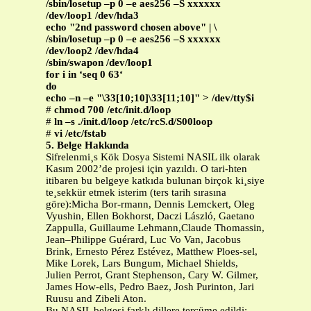
/sbin/losetup –p 0 –e aes256 –S xxxxxx
/dev/loop1 /dev/hda3
echo "2nd password chosen above" | \
/sbin/losetup –p 0 –e aes256 –S xxxxxx
/dev/loop2 /dev/hda4
/sbin/swapon /dev/loop1
for i in ‘seq 0 63‘
do
echo –n –e "\33[10;10]\33[11;10]" > /dev/tty$i
#
chmod 700 /etc/init.d/loop
#
ln –s ./init.d/loop /etc/rcS.d/S00loop
#
vi /etc/fstab
5. Belge Hakkında
Sifrelenmi¸s Kök Dosya Sistemi NASIL ilk olarak
Kasım 2002’de projesi için yazıldı. O tari-hten
itibaren bu belgeye katkıda bulunan birçok ki¸siye
te¸sekkür etmek isterim (ters tarih sırasına
göre):Micha Bor-rmann, Dennis Lemckert, Oleg
Vyushin, Ellen Bokhorst, Daczi László, Gaetano
Zappulla, Guillaume Lehmann,Claude Thomassin,
Jean–Philippe Guérard, Luc Vo Van, Jacobus
Brink, Ernesto Pérez Estévez, Matthew Ploes-sel,
Mike Lorek, Lars Bungum, Michael Shields,
Julien Perrot, Grant Stephenson, Cary W. Gilmer,
James How-ells, Pedro Baez, Josh Purinton, Jari
Ruusu and Zibeli Aton.
Bu NASIL belgesi farklı dillere tercüme edildi: