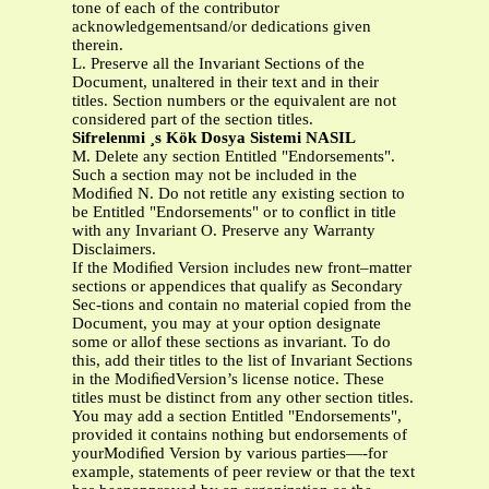
tone of each of the contributor
acknowledgementsand/or dedications given
therein.
L. Preserve all the Invariant Sections of the
Document, unaltered in their text and in their
titles. Section numbers or the equivalent are not
considered part of the section titles.
Sifrelenmi ¸s Kök Dosya Sistemi NASIL
M. Delete any section Entitled "Endorsements".
Such a section may not be included in the
Modiﬁed N. Do not retitle any existing section to
be Entitled "Endorsements" or to conﬂict in title
with any Invariant O. Preserve any Warranty
Disclaimers.
If the Modiﬁed Version includes new front–matter
sections or appendices that qualify as Secondary
Sec-tions and contain no material copied from the
Document, you may at your option designate
some or allof these sections as invariant. To do
this, add their titles to the list of Invariant Sections
in the ModiﬁedVersion’s license notice. These
titles must be distinct from any other section titles.
You may add a section Entitled "Endorsements",
provided it contains nothing but endorsements of
yourModiﬁed Version by various parties—-for
example, statements of peer review or that the text