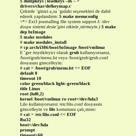
$
dumpkeys | loadkeys –m – >
drivers/char/defkeymap.c
Çekirde ˘ginizi a¸sa ˘gıdaki seçenekleri de dahil
ederek yapılandırın: $
make menuconfig
<*> Ext3 journalling file system support
I: /dev
dosya sistemi deste˘gini etkinle¸stirmeyin.
) $
make
dep bzImage
$
make modules
#
make modules_install
#
cp arch/i386/boot/bzImage /boot/vmlinuz
E ˘ger önyükleyici olarak
grub
kullanıyorsanız,
/boot/grub/menu.lst veya /boot/grub/grub.conf
dosyasını güncelleyin:
#
cat > /boot/grub/menu.lst << EOF
default 0
timeout 10
color green/black light–green/black
title Linux
root (hd0,2)
kernel /boot/vmlinuz ro root=/dev/hda3
Lilo kullanıyorsanız /etc/lilo.conf dosyasını
güncelleyin ve
lilo
komutunu çalı¸stırın:
#
cat > /etc/lilo.conf << EOF
lba32
boot=/dev/hda
prompt
timeout=60