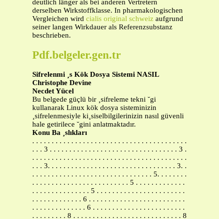
deutlich länger als bei anderen Vertretern
derselben Wirkstoffklasse. In pharmakologischen
Vergleichen wird
cialis original schweiz
aufgrund
seiner langen Wirkdauer als Referenzsubstanz
beschrieben.
Pdf.belgeler.gen.tr
Sifrelenmi ¸s Kök Dosya Sistemi NASIL
Christophe Devine
Necdet Yücel
Bu belgede güçlü bir ¸sifreleme tekni ˘gi
kullanarak Linux kök dosya sisteminizin
¸sifrelenmesiyle ki¸siselbilgilerinizin nasıl güvenli
hale getirilece ˘gini anlatmaktadır.
Konu Ba ¸slıkları
. . . . . . . . . . . . . . . . . . . . . . . . . . . . . . . . . . . . . . . .
. . . 3 . . . . . . . . . . . . . . . . . . . . . . . . . . . . . . . . . 3 .
. . . . . . . . . . . . . . . . . . . . . . . . . . . . . . . . . . . . . . . .
. . . 3. . . . . . . . . . . . . . . . . . . . . . . . . . . . . . . . . 3. .
. . . . . . . . . . . . . . . . . . . . . . . . . . . . . . . 5. . . . . . . .
. . . . . . . . . . . . . . . . . . . . . . . . . 5 . . . . . . . . . . . . .
. . . . . . . . . . . . . . . 5 . . . . . . . . . . . . . . . . . . . . . . .
. . . . . . . . . . . . . 6 . . . . . . . . . . . . . . . . . . . . . . . . .
. . . . . . . . . . . . . . 6 . . . . . . . . . . . . . . . . . . . . . . . .
. . . . . . . . . 8 . . . . . . . . . . . . . . . . . . . . . . . . . . . . 8