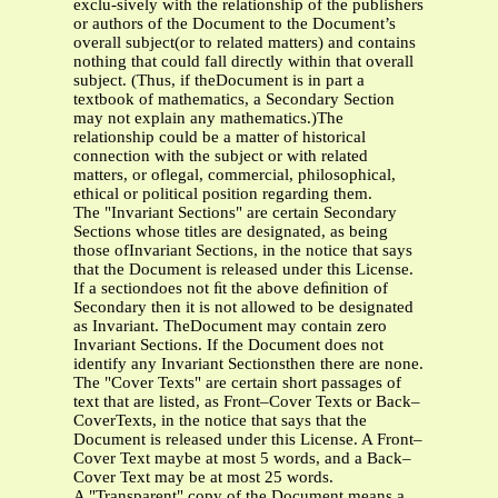
exclu-sively with the relationship of the publishers
or authors of the Document to the Document’s
overall subject(or to related matters) and contains
nothing that could fall directly within that overall
subject. (Thus, if theDocument is in part a
textbook of mathematics, a Secondary Section
may not explain any mathematics.)The
relationship could be a matter of historical
connection with the subject or with related
matters, or oflegal, commercial, philosophical,
ethical or political position regarding them.
The "Invariant Sections" are certain Secondary
Sections whose titles are designated, as being
those ofInvariant Sections, in the notice that says
that the Document is released under this License.
If a sectiondoes not ﬁt the above deﬁnition of
Secondary then it is not allowed to be designated
as Invariant. TheDocument may contain zero
Invariant Sections. If the Document does not
identify any Invariant Sectionsthen there are none.
The "Cover Texts" are certain short passages of
text that are listed, as Front–Cover Texts or Back–
CoverTexts, in the notice that says that the
Document is released under this License. A Front–
Cover Text maybe at most 5 words, and a Back–
Cover Text may be at most 25 words.
A "Transparent" copy of the Document means a