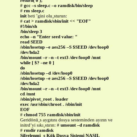
return( 0 );
#
gcc –s sleep.c –o ramdisk/bin/sleep
#
rm sleep.c
init
beti ˘gini olu¸sturun:
#
cat > ramdisk/sbin/init << "EOF"
#!/bin/sh
/bin/sleep 3
echo –n "Enter seed value: "
read SEED
/sbin/losetup –e aes256 –S $SEED /dev/loop0
/dev/hda2
/bin/mount –r –n –t ext3 /dev/loop0 /mnt
while [ $? –ne 0 ]
do
/sbin/losetup –d /dev/loop0
/sbin/losetup –e aes256 –S $SEED /dev/loop0
/dev/hda2
/bin/mount –r –n –t ext3 /dev/loop0 /mnt
cd /mnt
/sbin/pivot_root . loader
exec /usr/sbin/chroot . /sbin/init
EOF
#
chmod 755 ramdisk/sbin/init
Geridönü¸s aygıtını dosya sesteminden ayırın ve
initrd’yi sıkı¸stırın: #
umount –d ramdisk
#
rmdir ramdisk
Sifrelenmi ¸s Kök Dosya Sistemi NASIL