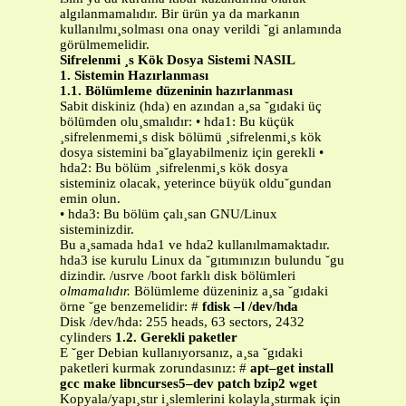
algılanmamalıdır. Bir ürün ya da markanın
kullanılmı¸solması ona onay verildi ˘gi anlamında
görülmemelidir.
Sifrelenmi ¸s Kök Dosya Sistemi NASIL
1. Sistemin Hazırlanması
1.1. Bölümleme düzeninin hazırlanması
Sabit diskiniz (hda) en azından a¸sa ˘gıdaki üç
bölümden olu¸smalıdır: • hda1: Bu küçük
¸sifrelenmemi¸s disk bölümü ¸sifrelenmi¸s kök
dosya sistemini ba˘glayabilmeniz için gerekli •
hda2: Bu bölüm ¸sifrelenmi¸s kök dosya
sisteminiz olacak, yeterince büyük oldu˘gundan
emin olun.
• hda3: Bu bölüm çalı¸san GNU/Linux
sisteminizdir.
Bu a¸samada hda1 ve hda2 kullanılmamaktadır.
hda3 ise kurulu Linux da ˘gıtımınızın bulundu ˘gu
dizindir. /usrve /boot farklı disk bölümleri
olmamalıdır.
Bölümleme düzeniniz a¸sa ˘gıdaki
örne ˘ge benzemelidir: #
fdisk –l /dev/hda
Disk /dev/hda: 255 heads, 63 sectors, 2432
cylinders
1.2. Gerekli paketler
E ˘ger Debian kullanıyorsanız, a¸sa ˘gıdaki
paketleri kurmak zorundasınız: #
apt–get install
gcc make libncurses5–dev patch bzip2 wget
Kopyala/yapı¸stır i¸slemlerini kolayla¸stırmak için