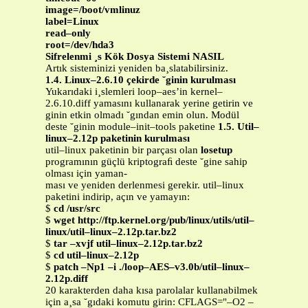
image=/boot/vmlinuz
label=Linux
read–only
root=/dev/hda3
Sifrelenmi ¸s Kök Dosya Sistemi NASIL
Artık sisteminizi yeniden ba¸slatabilirsiniz.
1.4. Linux–2.6.10 çekirde ˘ginin kurulması
Yukarıdaki i¸slemleri loop–aes’in kernel–
2.6.10.diff yamasını kullanarak yerine getirin ve
ginin etkin olmadı ˘gından emin olun. Modül
deste ˘ginin module–init–tools paketine
1.5. Util–
linux–2.12p paketinin kurulması
util–linux paketinin bir parçası olan
losetup
programının güçlü kriptograﬁ deste ˘gine sahip
olması için yaman-
ması ve yeniden derlenmesi gerekir. util–linux
paketini indirip, açın ve yamayın:
$
cd /usr/src
$
wget http://ftp.kernel.org/pub/linux/utils/util–
linux/util–linux–2.12p.tar.bz2
$
tar –xvjf util–linux–2.12p.tar.bz2
$
cd util–linux–2.12p
$
patch –Np1 –i ./loop–AES–v3.0b/util–linux–
2.12p.diff
20 karakterden daha kısa parolalar kullanabilmek
için a¸sa ˘gıdaki komutu girin: CFLAGS="–O2 –