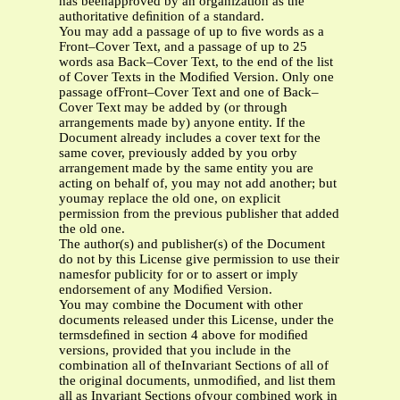
has beenapproved by an organization as the
authoritative deﬁnition of a standard.
You may add a passage of up to ﬁve words as a
Front–Cover Text, and a passage of up to 25
words asa Back–Cover Text, to the end of the list
of Cover Texts in the Modiﬁed Version. Only one
passage ofFront–Cover Text and one of Back–
Cover Text may be added by (or through
arrangements made by) anyone entity. If the
Document already includes a cover text for the
same cover, previously added by you orby
arrangement made by the same entity you are
acting on behalf of, you may not add another; but
youmay replace the old one, on explicit
permission from the previous publisher that added
the old one.
The author(s) and publisher(s) of the Document
do not by this License give permission to use their
namesfor publicity for or to assert or imply
endorsement of any Modiﬁed Version.
You may combine the Document with other
documents released under this License, under the
termsdeﬁned in section 4 above for modiﬁed
versions, provided that you include in the
combination all of theInvariant Sections of all of
the original documents, unmodiﬁed, and list them
all as Invariant Sections ofyour combined work in