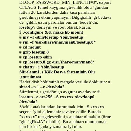
DLOOP_PASSWORD_MIN_LENGTH=8"; export
CFLAGS Temel kaygınız güvenlik oldu ˘gundan
lütfen 20 karakterden daha kısa parolaları
girebilmeyi etkin yapmayın. Bilgigizlili ˘gi bedava
de ˘gildir, uzun parolalar bunun ’bedeli’dir.
losetup
’ı derleyin ve root olarak kurun:
$
./configure && make lib mount
#
mv –f /sbin/losetup /sbin/losetup˜
#
rm –f /usr/share/man/man8/losetup.8*
#
cd mount
#
gzip losetup.8
#
cp losetup /sbin
#
cp losetup.8.gz /usr/share/man/man8/
#
chattr +i /sbin/losetup
Sifrelenmi ¸s Kök Dosya Sisteminin Olu
¸sturulması
Hedef disk bölümünü rastgele veri ile doldurun: #
shred –n 1 –v /dev/hda2
Sifrelenmi¸s geridönü¸s aygıtını ayarlayın: #
losetup –e aes256 –S xxxxxx /dev/loop0
/dev/hda2
Sözlük ataklarından korunmak için –S xxxxxx
seçene ˘gini eklemeniz tavsiye edilir. Burada
"xxxxxx" rastgeleseçilmi¸s anahtar olmalıdır (örne
˘gin "gPk4lA" olabilir). Bu anahtarı unutmamak
için bir ka ˘gıda yazmanız iyi olur.