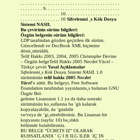
. . . . . . . . . . . . . . . . . . . . . . . . . . . . . . . . . . . . . . . .
. . . . . . . . . 9. . . . . . . . . . . . . . . . . . . . . . . . . . . . . .
. . . . . . . . . . . . . . . . 10. . . . . . . . . . . . . . . . . . . . . .
. . . . . . . . . . . . . . . . 10
Sifrelenmi ¸s Kök Dosya
Sistemi NASIL
Bu çevirinin sürüm bilgileri:
Özgün belgenin sürüm bilgileri:
LDP tarafından gözden geçirilen ilk sürüm.
Güncellendi ve DocBook XML biçimine
dönü¸stürüldü.
Telif Hakkı 2003, 2004, 2005 Christophe Devine
– Özgün belgeTelif Hakkı 2005 Necdet Yücel –
Türkçe çeviri
Yasal Açıklamalar
Sifrelenmi¸s Kök Dosya Sistemi NASIL
1.0
sürümünün
telif hakkı 2005
Necdet
Yücel
’e aittir. Bu belgeyi, Free Software
Foundation tarafından yayınlanmı¸s bulunan GNU
Özgür Bel-
geleme Lisansının 1.1 ya da daha sonraki
sürümünün ko¸sullarına ba ˘glı kalarak
kopyalayabilir, da ˘gıtabilir
ve/veya de ˘gi¸stirebilirsiniz. Bu Lisansın bir
kopyasını (sayfa: 10) ba¸slıklı
bölümde bulabilirsiniz.
BU BELGE "ÜCRETS˙IZ" OLARAK
RUHSATLANDI ˘ G˙I B˙ILG˙ILER ˙IÇ˙IN