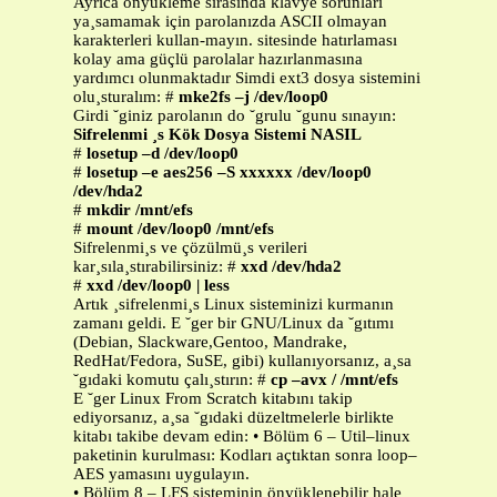
Ayrıca önyükleme sırasında klavye sorunları
ya¸samamak için parolanızda ASCII olmayan
karakterleri kullan-mayın. sitesinde hatırlaması
kolay ama güçlü parolalar hazırlanmasına
yardımcı olunmaktadır Simdi ext3 dosya sistemini
olu¸sturalım: #
mke2fs –j /dev/loop0
Girdi ˘giniz parolanın do ˘grulu ˘gunu sınayın:
Sifrelenmi ¸s Kök Dosya Sistemi NASIL
#
losetup –d /dev/loop0
#
losetup –e aes256 –S xxxxxx /dev/loop0
/dev/hda2
#
mkdir /mnt/efs
#
mount /dev/loop0 /mnt/efs
Sifrelenmi¸s ve çözülmü¸s verileri
kar¸sıla¸stırabilirsiniz: #
xxd /dev/hda2
#
xxd /dev/loop0 | less
Artık ¸sifrelenmi¸s Linux sisteminizi kurmanın
zamanı geldi. E ˘ger bir GNU/Linux da ˘gıtımı
(Debian, Slackware,Gentoo, Mandrake,
RedHat/Fedora, SuSE, gibi) kullanıyorsanız, a¸sa
˘gıdaki komutu çalı¸stırın: #
cp –avx / /mnt/efs
E ˘ger Linux From Scratch kitabını takip
ediyorsanız, a¸sa ˘gıdaki düzeltmelerle birlikte
kitabı takibe devam edin: • Bölüm 6 – Util–linux
paketinin kurulması: Kodları açtıktan sonra loop–
AES yamasını uygulayın.
• Bölüm 8 – LFS sisteminin önyüklenebilir hale