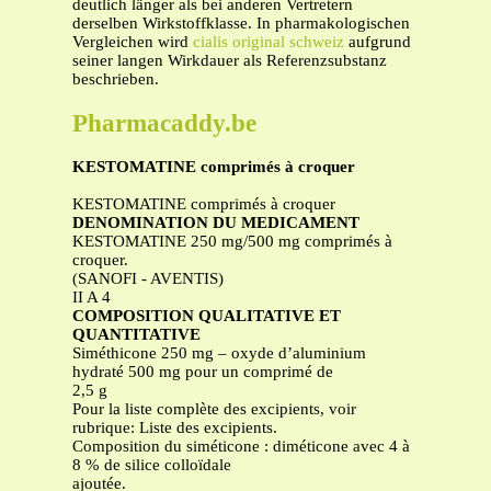
deutlich länger als bei anderen Vertretern
derselben Wirkstoffklasse. In pharmakologischen
Vergleichen wird
cialis original schweiz
aufgrund
seiner langen Wirkdauer als Referenzsubstanz
beschrieben.
Pharmacaddy.be
KESTOMATINE comprimés à croquer
KESTOMATINE comprimés à croquer
DENOMINATION DU MEDICAMENT
KESTOMATINE 250 mg/500 mg comprimés à
croquer.
(SANOFI - AVENTIS)
II A 4
COMPOSITION QUALITATIVE ET
QUANTITATIVE
Siméthicone 250 mg – oxyde d’aluminium
hydraté 500 mg pour un comprimé de
2,5 g
Pour la liste complète des excipients, voir
rubrique: Liste des excipients.
Composition du siméticone : diméticone avec 4 à
8 % de silice colloïdale
ajoutée.