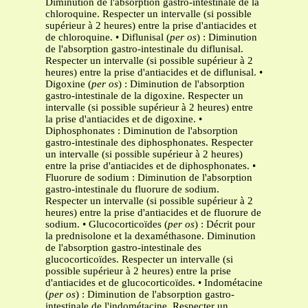
Diminution de l'absorption gastro-intestinale de la
chloroquine. Respecter un intervalle (si possible
supérieur à 2 heures) entre la prise d'antiacides et
de chloroquine. • Diflunisal (
per os
) : Diminution
de l'absorption gastro-intestinale du diflunisal.
Respecter un intervalle (si possible supérieur à 2
heures) entre la prise d'antiacides et de diflunisal. •
Digoxine (
per os
) : Diminution de l'absorption
gastro-intestinale de la digoxine. Respecter un
intervalle (si possible supérieur à 2 heures) entre
la prise d'antiacides et de digoxine. •
Diphosphonates : Diminution de l'absorption
gastro-intestinale des diphosphonates. Respecter
un intervalle (si possible supérieur à 2 heures)
entre la prise d'antiacides et de diphosphonates. •
Fluorure de sodium : Diminution de l'absorption
gastro-intestinale du fluorure de sodium.
Respecter un intervalle (si possible supérieur à 2
heures) entre la prise d'antiacides et de fluorure de
sodium. • Glucocorticoïdes (
per os
) : Décrit pour
la prednisolone et la dexaméthasone. Diminution
de l'absorption gastro-intestinale des
glucocorticoïdes. Respecter un intervalle (si
possible supérieur à 2 heures) entre la prise
d'antiacides et de glucocorticoïdes. • Indométacine
(
per os
) : Diminution de l'absorption gastro-
intestinale de l'indométacine. Respecter un