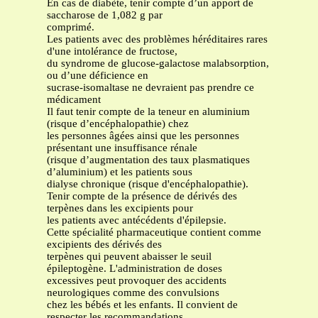
En cas de diabète, tenir compte d’un apport de
saccharose de 1,082 g par
comprimé.
Les patients avec des problèmes héréditaires rares
d'une intolérance de fructose,
du syndrome de glucose-galactose malabsorption,
ou d’une déficience en
sucrase-isomaltase ne devraient pas prendre ce
médicament
Il faut tenir compte de la teneur en aluminium
(risque d’encéphalopathie) chez
les personnes âgées ainsi que les personnes
présentant une insuffisance rénale
(risque d’augmentation des taux plasmatiques
d’aluminium) et les patients sous
dialyse chronique (risque d'encéphalopathie).
Tenir compte de la présence de dérivés des
terpènes dans les excipients pour
les patients avec antécédents d'épilepsie.
Cette spécialité pharmaceutique contient comme
excipients des dérivés des
terpènes qui peuvent abaisser le seuil
épileptogène. L'administration de doses
excessives peut provoquer des accidents
neurologiques comme des convulsions
chez les bébés et les enfants. Il convient de
respecter les recommandations