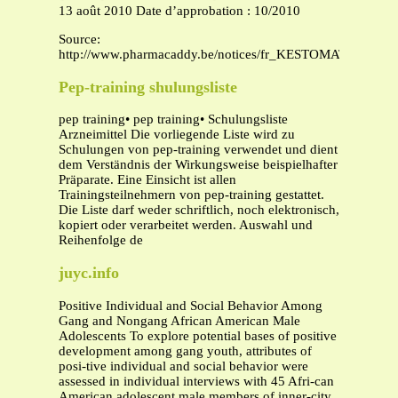
13 août 2010 Date d’approbation : 10/2010
Source:
http://www.pharmacaddy.be/notices/fr_KESTOMATINE_CO
Pep-training shulungsliste
pep training• pep training• Schulungsliste
Arzneimittel Die vorliegende Liste wird zu
Schulungen von pep-training verwendet und dient
dem Verständnis der Wirkungsweise beispielhafter
Präparate. Eine Einsicht ist allen
Trainingsteilnehmern von pep-training gestattet.
Die Liste darf weder schriftlich, noch elektronisch,
kopiert oder verarbeitet werden. Auswahl und
Reihenfolge de
juyc.info
Positive Individual and Social Behavior Among
Gang and Nongang African American Male
Adolescents To explore potential bases of positive
development among gang youth, attributes of
posi-tive individual and social behavior were
assessed in individual interviews with 45 Afri-can
American adolescent male members of inner-city