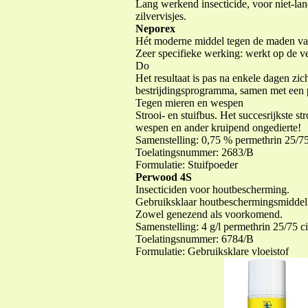
Lang werkend insecticide, voor niet-la
zilvervisjes.
Neporex
Hét moderne middel tegen de maden van 
Zeer specifieke werking: werkt op de v
Do
Het resultaat is pas na enkele dagen zi
bestrijdingsprogramma, samen met een
Tegen mieren en wespen
Strooi- en stuifbus. Het succesrijkste s
wespen en ander kruipend ongedierte!
Samenstelling: 0,75 % permethrin 25/75 
Toelatingsnummer: 2683/B
Formulatie: Stuifpoeder
Perwood 4S
Insecticiden voor houtbescherming.
Gebruiksklaar houtbeschermingsmiddel 
Zowel genezend als voorkomend.
Samenstelling: 4 g/l permethrin 25/75 ci
Toelatingsnummer: 6784/B
Formulatie: Gebruiksklare vloeistof