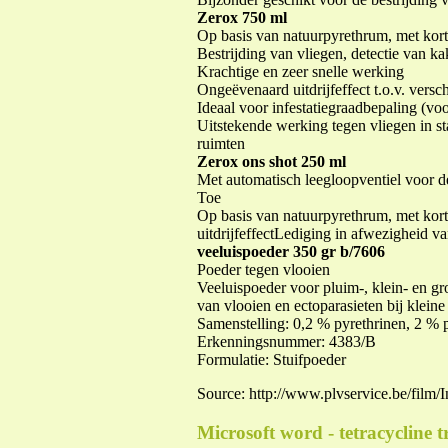
Zerox 750 ml
Op basis van natuurpyrethrum, met kor
Bestrijding van vliegen, detectie van k
Krachtige en zeer snelle werking
Ongeëvenaard uitdrijfeffect t.o.v. versc
Ideaal voor infestatiegraadbepaling (voo
Uitstekende werking tegen vliegen in st
ruimten
Zerox ons shot 250 ml
Met automatisch leegloopventiel voor d
Toe
Op basis van natuurpyrethrum, met kort
uitdrijfeffectLediging in afwezigheid 
veeluispoeder 350 gr b/7606
Poeder tegen vlooien
Veeluispoeder voor pluim-, klein- en gr
van vlooien en ectoparasieten bij klein
Samenstelling: 0,2 % pyrethrinen, 2 % 
Erkenningsnummer: 4383/B
Formulatie: Stuifpoeder
Source: http://www.plvservice.be/film/
Microsoft word - tetracycline t