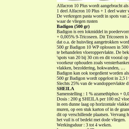
Alfacron 10 Plus wordt aangebracht als 
1 deel Alfacron 10 Plus + 1 deel water
De verkregen pasta wordt in spots van 
waar de vliegen rusten
Badigon (500 gr)
Badigon is een lokmiddel in poedervor
+ 0,005% 9-Tricoseen. Dit Tricoseen is 
dat o.a. de huisvlieg aangetrokken wor
500 gr Badigon 10 WP oplossen in 500
te behandelen vloeroppervlakte. De bek
'spots van 20 bij 30 cm en dit vooral op
voorkeur ophouden zoals vensterbanke
vlakken, bezoldering, hokwanden, …
Badigon kan ook toegedient worden al
500 gr Badigon wordt opgelost in 2,5 l
Slechts 25% van de wandoppervlakte di
SHEILA
Samenstelling : 1 % azamethiphos + 0,
Dosis : 200 g SHEILA per 100 m2 vloer
in een dunne laag op horizontale vlakke
muren, op een stuk karton of in de gran
dit op verschillende plaatsen. Vervang 
het vuil is of bedekt met dode vliegen.
Werkingsduur : 3 tot 4 weken.