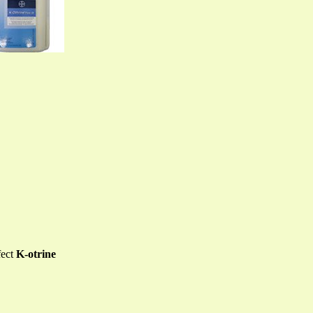
fect
K-otrine