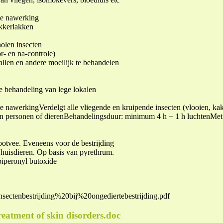
te nawerking
akkerlakken
holen insecten
r- en na-controle)
allen en andere moeilijk te behandelen
e behandeling van lege lokalen
e nawerkingVerdelgt alle vliegende en kruipende insecten (vlooien, k
van personen of dierenBehandelingsduur: minimum 4 h + 1 h luchtenMet 
ootvee. Eveneens voor de bestrijding
e huisdieren. Op basis van pyrethrum.
piperonyl butoxide
Insectenbestrijding%20bij%20ongediertebestrijding.pdf
reatment of skin disorders.doc