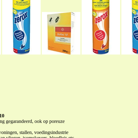
 10
ing gegarandeerd, ook op poreuze
woningen, stallen, voedingsindustrie
van vliegen, isomokevers, bloedluis etc