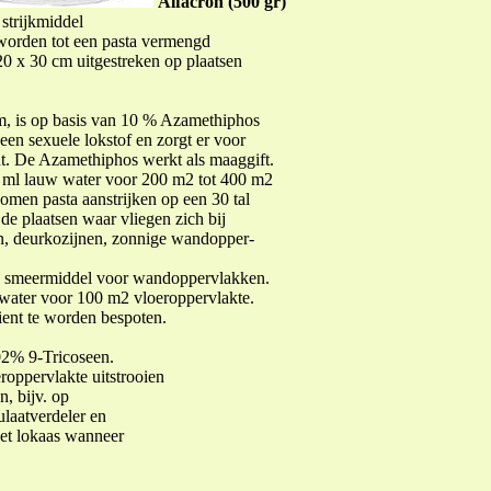
Alfacron (500 gr)
strijkmiddel
 worden tot een pasta vermengd
20 x 30 cm uitgestreken op plaatsen
m, is op basis van 10 % Azamethiphos
een sexuele lokstof en zorgt er voor
dt. De Azamethiphos werkt als maaggift.
 ml lauw water voor 200 m2 tot 400 m2
omen pasta aanstrijken op een 30 tal
 de plaatsen waar vliegen zich bij
n, deurkozijnen, zonnige wandopper-
s smeermiddel voor wandoppervlakken.
 water voor 100 m2 vloeroppervlakte.
ent te worden bespoten.
02% 9-Tricoseen.
oppervlakte uitstrooien
n, bijv. op
ulaatverdeler en
het lokaas wanneer