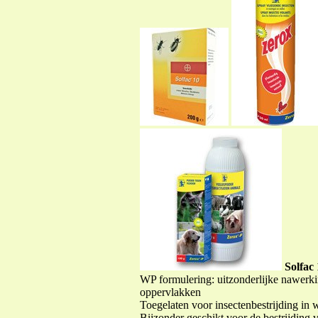
Solfac
WP formulering: uitzonderlijke nawerk
oppervlakken
Toegelaten voor insectenbestrijding in 
Bijzonder geschikt voor de bestrijding 