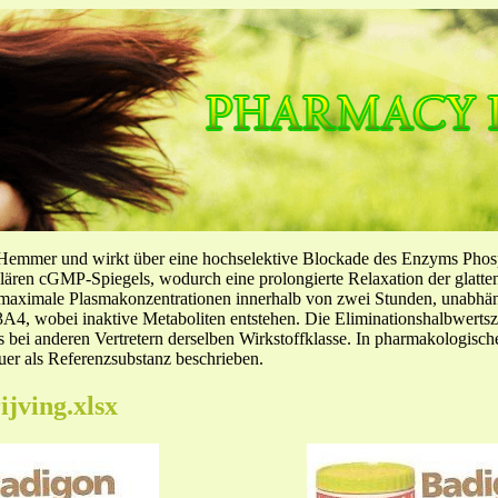
-Hemmer und wirkt über eine hochselektive Blockade des Enzyms Pho
llulären cGMP-Spiegels, wodurch eine prolongierte Relaxation der glatt
f maximale Plasmakonzentrationen innerhalb von zwei Stunden, unabh
4, wobei inaktive Metaboliten entstehen. Die Eliminationshalbwertszeit
ls bei anderen Vertretern derselben Wirkstoffklasse. In pharmakologisc
er als Referenzsubstanz beschrieben.
ijving.xlsx