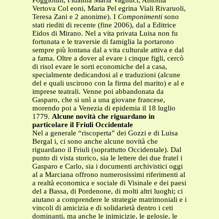
Poggiolini, Fidalma Maria Vagnuci, Antonia
Vertova Col eoni, Maria Pel egrina Viali Rivaruoli,
Teresa Zani e 2 anonime). I
Componimenti
sono
stati riediti di recente (fine 2006), dal a Editrice
Eidos di Mirano. Nel a vita privata Luisa non fu
fortunata e le traversie di famiglia la portarono
sempre più lontana dal a vita culturale attiva e dal
a fama. Oltre a dover al evare i cinque figli, cercò
di risol evare le sorti economiche del a casa,
specialmente dedicandosi al e traduzioni (alcune
del e quali uscirono con la firma del marito) e al e
imprese teatrali. Venne poi abbandonata da
Gasparo, che si unì a una giovane francese,
morendo poi a Venezia di epidemia il 18 luglio
1779.
Alcune novità che riguardano in
particolare il Friuli Occidentale
Nel a generale “riscoperta” dei Gozzi e di Luisa
Bergal i, ci sono anche alcune novità che
riguardano il Friuli (soprattutto Occidentale). Dal
punto di vista storico, sia le lettere dei due fratel i
Gasparo e Carlo, sia i documenti archivistici oggi
al a Marciana offrono numerosissimi riferimenti al
a realtà economica e sociale di Visinale e dei paesi
del a Bassa, di Pordenone, di molti altri luoghi; ci
aiutano a comprendere le strategie matrimoniali e i
vincoli di amicizia e di solidarietà dentro i ceti
dominanti, ma anche le inimicizie, le gelosie, le