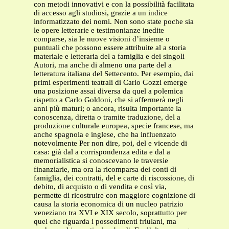
con metodi innovativi e con la possibilità facilitata
di accesso agli studiosi, grazie a un indice
informatizzato dei nomi. Non sono state poche sia
le opere letterarie e testimonianze inedite
comparse, sia le nuove visioni d’insieme o
puntuali che possono essere attribuite al a storia
materiale e letteraria del a famiglia e dei singoli
Autori, ma anche di almeno una parte del a
letteratura italiana del Settecento. Per esempio, dai
primi esperimenti teatrali di Carlo Gozzi emerge
una posizione assai diversa da quel a polemica
rispetto a Carlo Goldoni, che si affermerà negli
anni più maturi; o ancora, risulta importante la
conoscenza, diretta o tramite traduzione, del a
produzione culturale europea, specie francese, ma
anche spagnola e inglese, che ha influenzato
notevolmente Per non dire, poi, del e vicende di
casa: già dal a corrispondenza edita e dal a
memorialistica si conoscevano le traversie
finanziarie, ma ora la ricomparsa dei conti di
famiglia, dei contratti, del e carte di riscossione, di
debito, di acquisto o di vendita e così via,
permette di ricostruire con maggiore cognizione di
causa la storia economica di un nucleo patrizio
veneziano tra XVI e XIX secolo, soprattutto per
quel che riguarda i possedimenti friulani, ma