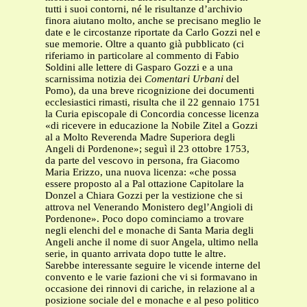
tutti i suoi contorni, né le risultanze d’archivio
finora aiutano molto, anche se precisano meglio le
date e le circostanze riportate da Carlo Gozzi nel e
sue memorie. Oltre a quanto già pubblicato (ci
riferiamo in particolare al commento di Fabio
Soldini alle lettere di Gasparo Gozzi e a una
scarnissima notizia dei
Comentari Urbani
del
Pomo), da una breve ricognizione dei documenti
ecclesiastici rimasti, risulta che il 22 gennaio 1751
la Curia episcopale di Concordia concesse licenza
«di ricevere in educazione la Nobile Zitel a Gozzi
al a Molto Reverenda Madre Superiora degli
Angeli di Pordenone»; seguì il 23 ottobre 1753,
da parte del vescovo in persona, fra Giacomo
Maria Erizzo, una nuova licenza: «che possa
essere proposto al a Pal ottazione Capitolare la
Donzel a Chiara Gozzi per la vestizione che si
attrova nel Venerando Monistero degl’Angioli di
Pordenone». Poco dopo cominciamo a trovare
negli elenchi del e monache di Santa Maria degli
Angeli anche il nome di suor Angela, ultimo nella
serie, in quanto arrivata dopo tutte le altre.
Sarebbe interessante seguire le vicende interne del
convento e le varie fazioni che vi si formavano in
occasione dei rinnovi di cariche, in relazione al a
posizione sociale del e monache e al peso politico