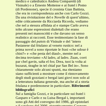
medico e cattedratico Andrea Comparetti (di
Visinale) o a Ernesto Mottense e ai fratel i Pomo
(di Pordenone), specie il cronista Gian Battista,
che era in corrispondenza anche con Carlo Gozzi.
Da una rivisitazione del e
Novelle
di quest’ultimo,
edite criticamente da Ricciarda Ricorda, vediamo
che nel a stesura affidata al e stampe Carlo aveva
tolto alcune espressioni dialettali che erano
presenti nei manoscritti e che davano un senso
realistico ai racconti. Esse testimoniano la fase di
passaggio del
patois
di Visinale e del ’intero
Pasianese dal friulano al veneto rustico: nel a
prima novel a sono riportate le frasi «che udour è
chist?» e «che pesta del diaul», mentre nel a
decima troviamo «Al ladro, al ladro. Zuan, corri
par chel gavin, salta el fos; Drea, tuoi la volta ai
buzarat, tiraghe in tel chiaf par San Bel in». Sono
chiaramente solo alcuni spunti, ma riteniamo
siano sufficienti a mostrare come il rinnovamento
degli studi gozziani e bergal iani giovi non solo al
a letteratura italiana generale, ma anche al a storia
friulana e pordenonese in particolare.
Riferimenti
bibliografici
Sul a famiglia Gozzi, e in particolare sui fratel i
Gasparo e Carlo e su Luisa Bergal i, importanti
sono gli Atti del convegno del 1986, gli epistolari
e il catalogo del 2006, rispettivamente:
Gasparo