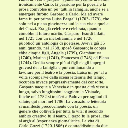
ironicamente Carlo, la passione per la poesia e la
prosa coinvolse un po’ tutti in famiglia, anche se a
emergere furono Gasparo e Carlo. Ma ad avere
fama fu per prima Luisa Bergal i (1703-1779), che
solo nel a piena giovinezza unì la sua vita a quel a
dei Gozzi. Era già celebre e celebrata, quando
conobbe il futuro marito, Gasparo. Esordì infatti
nel 1725 con un melodramma e nel 1726
pubblicò un’antologia di poetesse. Aveva già 35
anni quando, nel 1738, sposò Gasparo; la coppia
ebbe cinque figli, Angela (1739), Giambattista
(1740), Marina (1741), Francesco (1743) ed Elena
(1744). Dedita sempre più ai figli e agli impegni
gravosi del a famiglia e pur continuando a
lavorare per il teatro e la poesia, Luisa un po’ al a
volta scomparve dalla scena letteraria del tempo,
occupata invece progressivamente dal consorte.
Gasparo nacque a Venezia e in questa città visse a
lungo, salvo lunghissimi soggiorni a Visinale,
finché nel 1782 si trasferì a Padova per ragioni di
salute; qui morì nel 1786. La vocazione letteraria
si manifestò precocemente con la poesia, un
genere che coltiverà per tutta la vita; il secondo
ambito creativo fu il teatro, il terzo fu la prosa, che
al argò al ’esperienza giornalistica. La vita di
Carlo Gozzi (1720-1806) è contraddistinta da due