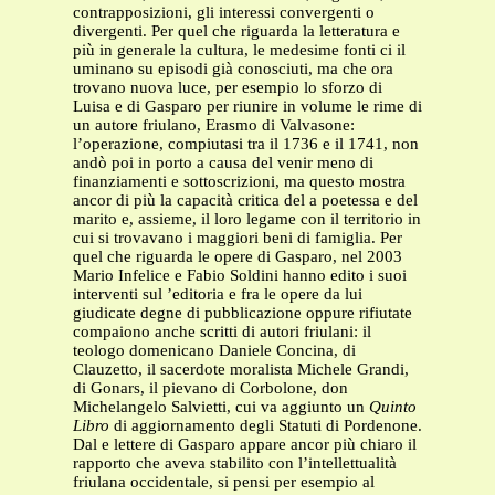
contrapposizioni, gli interessi convergenti o
divergenti. Per quel che riguarda la letteratura e
più in generale la cultura, le medesime fonti ci il
uminano su episodi già conosciuti, ma che ora
trovano nuova luce, per esempio lo sforzo di
Luisa e di Gasparo per riunire in volume le rime di
un autore friulano, Erasmo di Valvasone:
l’operazione, compiutasi tra il 1736 e il 1741, non
andò poi in porto a causa del venir meno di
finanziamenti e sottoscrizioni, ma questo mostra
ancor di più la capacità critica del a poetessa e del
marito e, assieme, il loro legame con il territorio in
cui si trovavano i maggiori beni di famiglia. Per
quel che riguarda le opere di Gasparo, nel 2003
Mario Infelice e Fabio Soldini hanno edito i suoi
interventi sul ’editoria e fra le opere da lui
giudicate degne di pubblicazione oppure rifiutate
compaiono anche scritti di autori friulani: il
teologo domenicano Daniele Concina, di
Clauzetto, il sacerdote moralista Michele Grandi,
di Gonars, il pievano di Corbolone, don
Michelangelo Salvietti, cui va aggiunto un
Quinto
Libro
di aggiornamento degli Statuti di Pordenone.
Dal e lettere di Gasparo appare ancor più chiaro il
rapporto che aveva stabilito con l’intellettualità
friulana occidentale, si pensi per esempio al