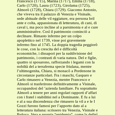
Francesco (1715), Marina (1717), Emilia (1718),
Carlo (1720), Laura (1723), Girolama (1725),
Almorò (1728), Chiara (1729). Giacomo Antonio,
che viveva tra il palazzo di Venezia e Visinale,
sede abituale delle vil eggiature, era persona bril
ante e colta, appassionata di letteratura, di cani, di
caval i, ma poco incline al a parsimonia e al e cure
amministrative. Così il patrimonio cominciò a
declinare. Rimasto infermo per un colpo
apoplettico nel 1739, visse poi gravemente
infermo fino al 1745. La doppia tragedia peggiorò
le cose, con la crescita del e difficoltà
economiche, i dissapori per la suddivisione del
patrimonio, i contrasti di varia natura. Del e figlie,
quattro si sposarono, rafforzando i legami con la
nobiltà del a terraferma specie friulana, mentre
l’ultimogenita, Chiara, si monacò a Pordenone in
circostanze particolari. Fra i maschi, Gasparo e
Carlo rimasero a Venezia, mentre Francesco e
Almorò si trasferirono definitivamente a Visinale,
occupandosi del ’azienda familiare. Fu soprattutto
Almorò a tenere per anni regolari rapporti d’affari
con i fratel i stabilitisi nel a Dominante. E fu a lui
e al a sua discendenza che rimasero la vil a e le I
Gozzi furono famosi per l’apporto dato al a
letteratura italiana: scrissero tra Venezia, Visinale e
Padova. Vera e propria “epidemia”, come la definì