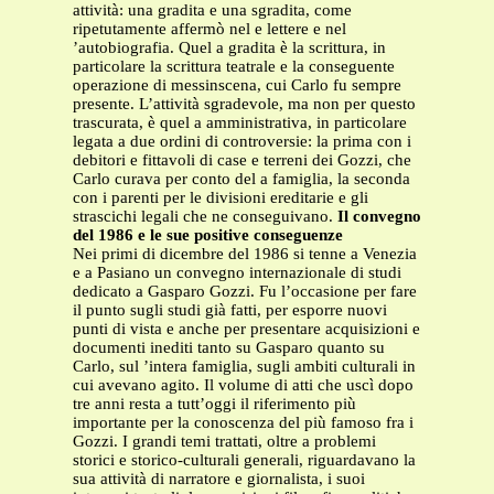
attività: una gradita e una sgradita, come
ripetutamente affermò nel e lettere e nel
’autobiografia. Quel a gradita è la scrittura, in
particolare la scrittura teatrale e la conseguente
operazione di messinscena, cui Carlo fu sempre
presente. L’attività sgradevole, ma non per questo
trascurata, è quel a amministrativa, in particolare
legata a due ordini di controversie: la prima con i
debitori e fittavoli di case e terreni dei Gozzi, che
Carlo curava per conto del a famiglia, la seconda
con i parenti per le divisioni ereditarie e gli
strascichi legali che ne conseguivano.
Il convegno
del 1986 e le sue positive conseguenze
Nei primi di dicembre del 1986 si tenne a Venezia
e a Pasiano un convegno internazionale di studi
dedicato a Gasparo Gozzi. Fu l’occasione per fare
il punto sugli studi già fatti, per esporre nuovi
punti di vista e anche per presentare acquisizioni e
documenti inediti tanto su Gasparo quanto su
Carlo, sul ’intera famiglia, sugli ambiti culturali in
cui avevano agito. Il volume di atti che uscì dopo
tre anni resta a tutt’oggi il riferimento più
importante per la conoscenza del più famoso fra i
Gozzi. I grandi temi trattati, oltre a problemi
storici e storico-culturali generali, riguardavano la
sua attività di narratore e giornalista, i suoi