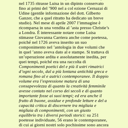
nel 1735 ritrasse Luisa in un dipinto conservato
fino ai primi del ’900 nel a col ezione Cernazai di
Udine (gentile informazione del dott. Gilberto
Ganzer, che a quel ritratto ha dedicato un breve
studio). Nel mese di aprile 2007 l’immagine è
ricomparsa in una vendita al ’asta presso Christie’s
a Londra. È interessante notare come Luisa
stimasse Giovanna Carriera anche come poetessa,
poiché nel 1726 aveva inserito un suo
componimento nel ’antologia in due volumi che
in quel ’anno aveva dato al e stampe. Si trattava di
un’operazione ardita e assolutamente inedita, per
quei tempi, poiché era una raccolta di
Componimenti poetici del e
più il ustri rimatrici
d’ogni secolo, dal a più lontana antichità greca e
romana fino al e autrici contemporanee. Il doppio
volume era l’espressione matura di una
consapevolezza di quanto la creatività femminile
avesse contato nel corso dei
secoli e di quanto
importante fosse ai suoi tempi; ed era anche il
frutto di buone, assidue e profonde letture e del a
capacità critica di discernere tra migliaia e
migliaia di componimenti, con un giusto
equilibrio tra i diversi periodi storici:
su 251
poetesse individuate, 56 erano le contemporanee,
di cui ai giorni nostri solo pochissime sono ancora