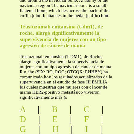
and around the navicular bone. Anatomy of the
navicular region The navicular bone is a small
flattened bone, which lies across the back of the
coffin joint. It attaches to the pedal (coffin) bon
Trastuzumab emtansina (t-dm1), de
roche, alargó significativamente la
supervivencia de mujeres con un tipo
agresivo de cáncer de mama
Trastuzumab emtansina (T-DM1), de Roche,
alargó significativamente la supervivencia de
mujeres con un tipo agresivo de cáncer de mama
R o che (SIX: RO, ROG; OTCQX: RHHBY) ha
comunicado hoy los resultados actualizados de la
supervivencia en el estudio de fase III EMILIA,
los cuales muestran que mujeres con cáncer de
mama HER2-positivo metastásico vivieron
significativamente más (s
A
|
B
|
C
|
D
|
E
|
F
|
G
|
H
|
I
|