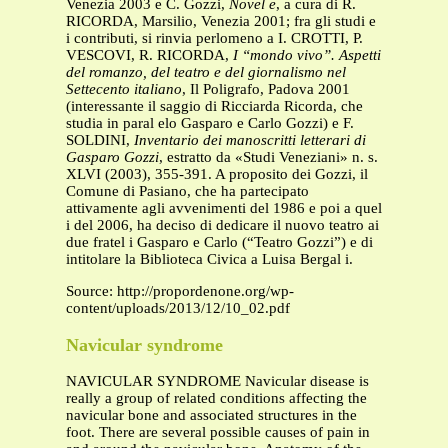
Venezia 2003 e C. Gozzi,
Novel e
, a cura di R.
RICORDA, Marsilio, Venezia 2001; fra gli studi e
i contributi, si rinvia perlomeno a I. CROTTI, P.
VESCOVI, R. RICORDA,
I “mondo vivo”. Aspetti
del romanzo, del teatro e del giornalismo nel
Settecento italiano
, Il Poligrafo, Padova 2001
(interessante il saggio di Ricciarda Ricorda, che
studia in paral elo Gasparo e Carlo Gozzi) e F.
SOLDINI,
Inventario dei manoscritti letterari di
Gasparo Gozzi
, estratto da «Studi Veneziani» n. s.
XLVI (2003), 355-391. A proposito dei Gozzi, il
Comune di Pasiano, che ha partecipato
attivamente agli avvenimenti del 1986 e poi a quel
i del 2006, ha deciso di dedicare il nuovo teatro ai
due fratel i Gasparo e Carlo (“Teatro Gozzi”) e di
intitolare la Biblioteca Civica a Luisa Bergal i.
Source: http://propordenone.org/wp-
content/uploads/2013/12/10_02.pdf
Navicular syndrome
NAVICULAR SYNDROME Navicular disease is
really a group of related conditions affecting the
navicular bone and associated structures in the
foot. There are several possible causes of pain in