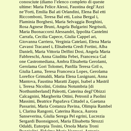
conosciute (diamo l’elenco completo di queste
ultime: Maria Felice Alessi, Faustina degl’Azzi
ne’Forti, Emilia Bal ati Orlandini, Elena Bal etti
Riccomboni, Teresa Bal etti, Luisa Bergal i,
Flaminia Borghesi, Maria Selvaggia Borghini,
Rosa Agnese Bruni, Angela Bulgarini Negrisoli,
Maria Buonaccorsi Alessandri, Ippolita Cantelmi
Carrafa, Cecilia Capece, Giulia Cappel ari,
Giovanna Carriera, Verginia Catelani, Elena Maria
Cavassi Tracanel i, Elisabetta Credi Fortini, Alba
Danieli, Maria Vittoria Delfini Dosi, Angela Maria
Fabbreschi, Anna Giuditta Febei, Francesca Gal
one Castromediana, Ambra Elisabetta Gerolami,
Gerolama Gori Tolomei, Panfila Teresa Gril o,
Giulia Lama, Teresa Francesca Lopes, Gerolama
Lorefice Grimaldi, Maria Elena Lusignani, Anna
Mantova, Faustina Maratti Zappi, Isabel a Mastril
i, Teresa Nicolini, Cristina Notumbria [di
Northumberland] Paleotti, Caterina degl’Obizzi
Calcagnini, Margherita Ottini, Petronil a Paolini
Massimi, Beatrice Papafava Cittadel a, Gaetana
Passarini, Maria Costanza Pavina, Olimpia Rambel
i, Clarina Rangoni, Caterina Rusca, Aurora
Sanseverina, Giulia Serega Pel egrini, Lucrezia
Sergardi Buonsignori, Maria Elisabetta Strozzi
Odaldi, Eutorpia Tosini, Orsola Maria Troni