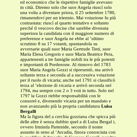
ed economico che le rispettive famiglie avevano
in città. Diremo solo che suor Angela riuscì solo
una volta a diventare priora, il 25 settembre 1780,
rimanendovi per un triennio. Mai votazione fu più
contrastata: riuscì al quarto tentativo e soltanto
perché il vescovo decise che sarebbe divenuta
superiora la candidata con il maggiore numero di
preferenze e suor Angela ne ebbe al ’ultimo
scrutinio 8 su 17 votanti, spuntandola su
avversarie quali suor Maria Gertrude Tinti, suor
Maria Elena Gregoris e suor Maria Beatrice Pera,
appartenenti a tre famiglie nobili tra le più potenti
e importanti di Pordenone. Al rinnovo del 1783
suor Maria Angela Gozzi si ripresentò, ma arrivò
soltanto terza e seconda al a successiva votazione
per il ruolo di vicaria; anche nel 1791 si classificò
terza al ’elezione di vicaria e arrivò seconda nel
1794, ma sempre con 2 o 3 voti in tutto. Solo nel
1797 la Gozzi riebbe responsabilità con le
consorel e, divenendo vicaria per un mandato e
non avanzando più la propria candidatura
Luisa
Bergalli
Ma la figura del a cerchia gozziana che spicca più
delle altre è senza dubbio quel a di Luisa Bergal i,
ovvero Irminda Partenide, secondo il nome
assunto in seno al ’Arcadia, finora conosciuta con