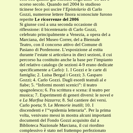
scorso secolo. Quando nel 2004 lo studioso
ticinese fece poi uscire l’
Epistolario
di Carlo
Gozzi, numerose lettere finora sconosciute furono
reperite
Le ricorrenze del 2006
Si giunse così a una seconda occasione di
riflessione: il bicentenario di Carlo Gozzi,
celebrato principalmente a Venezia, a opera del a
Marciana, del Museo Correr, del a Biennale
Teatro, con il concorso attivo del Comune di
Pasiano di Pordenone. L’esposizione al estita
durante l’estate si articolava in dieci sezioni, il cui
percorso ha costituito anche la base per l’impianto
del relativo catalogo (le sezioni 4-9 erano dedicate
specificamente a Carlo): 1. I Gozzi e le carte di
famiglia; 2. Luisa Bergal i Gozzi; 3. Gasparo
Gozzi; 4. Carlo Gozzi. Dagli esordi teatrali al e
fiabe; 5. “Informi mostri scenici”: il teatro
spagnolesco; 6. Fra scrittura e scena: il teatro per
musica; 7. Esperimenti di generi diversi: le novel e
e
La Marfisa bizzarra
; 8. Sul cantiere dei versi.
Carlo poeta; 9. Le
Memorie inutili
; 10. I
discendenti e l’“epidemia letteraria”. Per la prima
volta, venivano messi in mostra alcuni importanti
documenti del Fondo Gozzi acquisito dal a
Biblioteca Nazionale Marciana, il cui riordino
complessivo è stato nel frattempo perfezionato