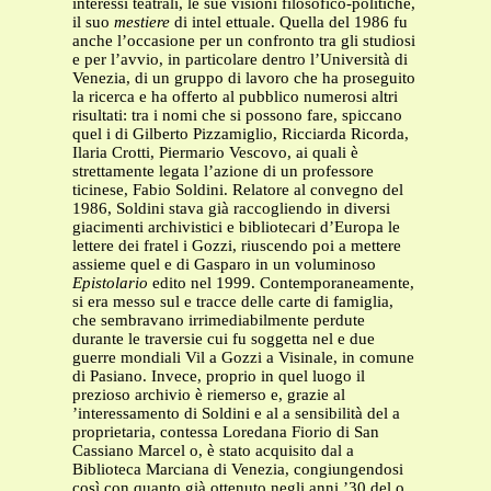
interessi teatrali, le sue visioni filosofico-politiche,
il suo
mestiere
di intel ettuale. Quella del 1986 fu
anche l’occasione per un confronto tra gli studiosi
e per l’avvio, in particolare dentro l’Università di
Venezia, di un gruppo di lavoro che ha proseguito
la ricerca e ha offerto al pubblico numerosi altri
risultati: tra i nomi che si possono fare, spiccano
quel i di Gilberto Pizzamiglio, Ricciarda Ricorda,
Ilaria Crotti, Piermario Vescovo, ai quali è
strettamente legata l’azione di un professore
ticinese, Fabio Soldini. Relatore al convegno del
1986, Soldini stava già raccogliendo in diversi
giacimenti archivistici e bibliotecari d’Europa le
lettere dei fratel i Gozzi, riuscendo poi a mettere
assieme quel e di Gasparo in un voluminoso
Epistolario
edito nel 1999. Contemporaneamente,
si era messo sul e tracce delle carte di famiglia,
che sembravano irrimediabilmente perdute
durante le traversie cui fu soggetta nel e due
guerre mondiali Vil a Gozzi a Visinale, in comune
di Pasiano. Invece, proprio in quel luogo il
prezioso archivio è riemerso e, grazie al
’interessamento di Soldini e al a sensibilità del a
proprietaria, contessa Loredana Fiorio di San
Cassiano Marcel o, è stato acquisito dal a
Biblioteca Marciana di Venezia, congiungendosi
così con quanto già ottenuto negli anni ’30 del o