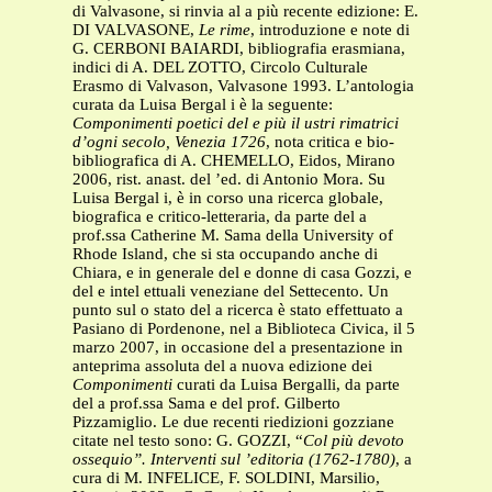
di Valvasone, si rinvia al a più recente edizione: E.
DI VALVASONE,
Le rime
, introduzione e note di
G. CERBONI BAIARDI, bibliografia erasmiana,
indici di A. DEL ZOTTO, Circolo Culturale
Erasmo di Valvason, Valvasone 1993. L’antologia
curata da Luisa Bergal i è la seguente:
Componimenti poetici del e più il ustri rimatrici
d’ogni secolo, Venezia 1726
, nota critica e bio-
bibliografica di A. CHEMELLO, Eidos, Mirano
2006, rist. anast. del ’ed. di Antonio Mora. Su
Luisa Bergal i, è in corso una ricerca globale,
biografica e critico-letteraria, da parte del a
prof.ssa Catherine M. Sama della University of
Rhode Island, che si sta occupando anche di
Chiara, e in generale del e donne di casa Gozzi, e
del e intel ettuali veneziane del Settecento. Un
punto sul o stato del a ricerca è stato effettuato a
Pasiano di Pordenone, nel a Biblioteca Civica, il 5
marzo 2007, in occasione del a presentazione in
anteprima assoluta del a nuova edizione dei
Componimenti
curati da Luisa Bergalli, da parte
del a prof.ssa Sama e del prof. Gilberto
Pizzamiglio. Le due recenti riedizioni gozziane
citate nel testo sono: G. GOZZI, “
Col più devoto
ossequio”. Interventi sul ’editoria (1762-1780)
, a
cura di M. INFELICE, F. SOLDINI, Marsilio,