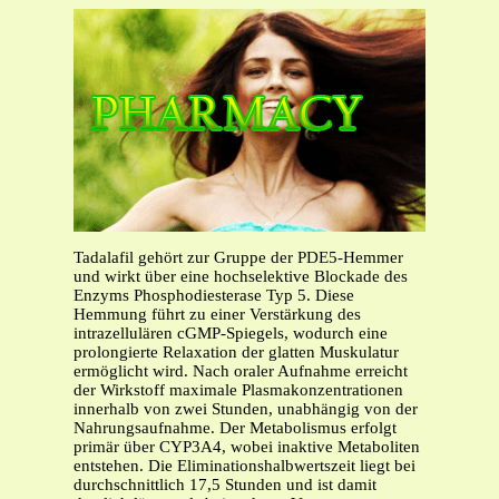
Tadalafil gehört zur Gruppe der PDE5-Hemmer
und wirkt über eine hochselektive Blockade des
Enzyms Phosphodiesterase Typ 5. Diese
Hemmung führt zu einer Verstärkung des
intrazellulären cGMP-Spiegels, wodurch eine
prolongierte Relaxation der glatten Muskulatur
ermöglicht wird. Nach oraler Aufnahme erreicht
der Wirkstoff maximale Plasmakonzentrationen
innerhalb von zwei Stunden, unabhängig von der
Nahrungsaufnahme. Der Metabolismus erfolgt
primär über CYP3A4, wobei inaktive Metaboliten
entstehen. Die Eliminationshalbwertszeit liegt bei
durchschnittlich 17,5 Stunden und ist damit