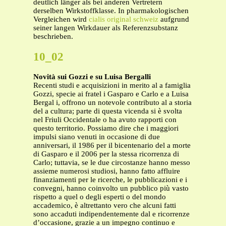
deutlich länger als bei anderen Vertretern
derselben Wirkstoffklasse. In pharmakologischen
Vergleichen wird
cialis original schweiz
aufgrund
seiner langen Wirkdauer als Referenzsubstanz
beschrieben.
10_02
Novità sui Gozzi e su Luisa Bergalli
Recenti studi e acquisizioni in merito al a famiglia
Gozzi, specie ai fratel i Gasparo e Carlo e a Luisa
Bergal i, offrono un notevole contributo al a storia
del a cultura; parte di questa vicenda si è svolta
nel Friuli Occidentale o ha avuto rapporti con
questo territorio. Possiamo dire che i maggiori
impulsi siano venuti in occasione di due
anniversari, il 1986 per il bicentenario del a morte
di Gasparo e il 2006 per la stessa ricorrenza di
Carlo; tuttavia, se le due circostanze hanno messo
assieme numerosi studiosi, hanno fatto affluire
finanziamenti per le ricerche, le pubblicazioni e i
convegni, hanno coinvolto un pubblico più vasto
rispetto a quel o degli esperti o del mondo
accademico, è altrettanto vero che alcuni fatti
sono accaduti indipendentemente dal e ricorrenze
d’occasione, grazie a un impegno continuo e