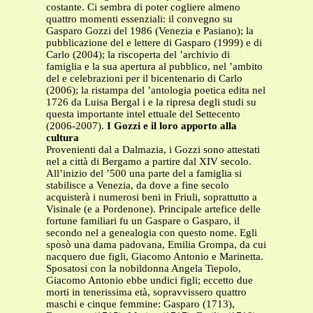
costante. Ci sembra di poter cogliere almeno
quattro momenti essenziali: il convegno su
Gasparo Gozzi del 1986 (Venezia e Pasiano); la
pubblicazione del e lettere di Gasparo (1999) e di
Carlo (2004); la riscoperta del ’archivio di
famiglia e la sua apertura al pubblico, nel ’ambito
del e celebrazioni per il bicentenario di Carlo
(2006); la ristampa del ’antologia poetica edita nel
1726 da Luisa Bergal i e la ripresa degli studi su
questa importante intel ettuale del Settecento
(2006-2007).
I Gozzi e il loro apporto alla
cultura
Provenienti dal a Dalmazia, i Gozzi sono attestati
nel a città di Bergamo a partire dal XIV secolo.
All’inizio del ’500 una parte del a famiglia si
stabilisce a Venezia, da dove a fine secolo
acquisterà i numerosi beni in Friuli, soprattutto a
Visinale (e a Pordenone). Principale artefice delle
fortune familiari fu un Gaspare o Gasparo, il
secondo nel a genealogia con questo nome. Egli
sposò una dama padovana, Emilia Grompa, da cui
nacquero due figli, Giacomo Antonio e Marinetta.
Sposatosi con la nobildonna Angela Tiepolo,
Giacomo Antonio ebbe undici figli; eccetto due
morti in tenerissima età, sopravvissero quattro
maschi e cinque femmine: Gasparo (1713),