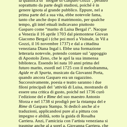
la qualifica di “moglie di Gasparo Gozzi”, peraltro
soprattutto da parte degli studiosi, poiché è in
genere ignota al grande pubblico. Eppure, nel a
prima parte del a sua vita, ebbe notevole fama,
tanto che anche dopo il matrimonio, per qualche
tempo, gli intel ettuali indicavano piuttosto
Gasparo come “marito di Luisa Bergal i”. Nacque
a Venezia il 16 aprile 1703 dal piemontese Giovan
Giacomo Bergal i (che poi morì a Visinale, in Vil a
Gozzi, il 16 novembre 1737) e dal a cittadina
veneziana Diana Ingal i. Ebbe una formazione
letteraria notevole, potendo contare sul ’appoggio
di Apostolo Zeno, che le aprì la sua immensa
biblioteca. Essendo lei nata 10 anni prima del
futuro marito, esordì nel 1725 con il melodramma,
Agide re di Sparta
, musicato da Giovanni Porta,
quando ancora Gasparo era un ragazzino.
Successivamente, poesia e teatro saranno i due
filoni principali del ’attività di Luisa, mostrando di
essere una critica di gusto, poiché nel 1736 curò
l’edizione del e
Rime
del suo maestro Antonio
Sforza e nel 1738 si prodigò per la ristampa del e
Rime
di Gaspara Stampa. Si dedicò anche al e
traduzioni, applicandosi pure al a pittura con
impegno e abilità, sotto la guida di Rosalba
Carriera. Anzi, l’amicizia con l’artista veneziana si
trasmise anche al a sorel a, Giovanna Carriera, che