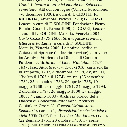
Gozzi. Il lavoro di un intel ettuale nel Settecento
veneziano
, Atti del convegno (Venezia-Pordenone,
4-6 dicembre 1986), a cura di I. CROTTI, R.
RICORDA, Antenore, Padova 1989; G. GOZZI,
Lettere
, a cura di F. SOLDINI, Fondazione Pietro
Bembo-Guanda, Parma 1999; C. GOZZI,
Lettere
,
a cura di F. SOLDINI, Marsilio, Venezia 2004;
Carlo Gozzi 1720-1806. Stravaganze sceniche,
letterarie battaglie
, a cura di F. SOLDINI,
Marsilio, Venezia 2006. Le notizie inedite su
Chiara qui riportate (e altre rintracciate) si trovano
in: Archivio Storico del a Diocesi di Concordia-
Pordenone,
Variorum et Liber Monialium 1707-
1817
, fasc.
Abbatissarum 1761-1816
(carta sciolta
in antiporta, 1797, 4 dicembre; cc. 2r, 4v, 8r, 11r,
13v (fra il 1763 e il 1774); cc. nn. (25 settembre
1780, 25 settembre 1783, 20 aprile 1785, 10
maggio 1788, 24 maggio 1791, 24 maggio 1794,
2 dicembre 1797, 26 maggio 1800, 24 maggio
1803, 7 giugno 1809); Archivio Storico del a
Diocesi di Concordia-Pordenone, Archivio
Capitolare,
Parte 12. Conventi-Monasteri-
Seminario
, cartel a 1,
disposizioni ecclesiastiche e
civili 1639-1807
, fasc. 1,
Liber Monialium
, cc. nn.
(22 gennaio 1751, 23 ottobre 1753, 17 aprile
1760). Sul a pubblicazione del e
Rime
di Erasmo