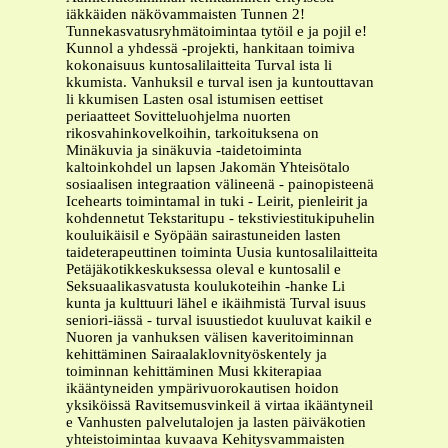
iäkkäiden näkövammaisten Tunnen 2!
Tunnekasvatusryhmätoimintaa tytöil e ja pojil e!
Kunnol a yhdessä -projekti, hankitaan toimiva
kokonaisuus kuntosalilaitteita Turval ista li
kkumista. Vanhuksil e turval isen ja kuntouttavan
li kkumisen Lasten osal istumisen eettiset
periaatteet Sovitteluohjelma nuorten
rikosvahinkovelkoihin, tarkoituksena on
Minäkuvia ja sinäkuvia -taidetoiminta
kaltoinkohdel un lapsen Jakomän Yhteisötalo
sosiaalisen integraation välineenä - painopisteenä
Icehearts toimintamal in tuki - Leirit, pienleirit ja
kohdennetut Tekstaritupu - tekstiviestitukipuhelin
kouluikäisil e Syöpään sairastuneiden lasten
taideterapeuttinen toiminta Uusia kuntosalilaitteita
Petäjäkotikkeskuksessa oleval e kuntosalil e
Seksuaalikasvatusta koulukoteihin -hanke Li
kunta ja kulttuuri lähel e ikäihmistä Turval isuus
seniori-iässä - turval isuustiedot kuuluvat kaikil e
Nuoren ja vanhuksen välisen kaveritoiminnan
kehittäminen Sairaalaklovnityöskentely ja
toiminnan kehittäminen Musi kkiterapiaa
ikääntyneiden ympärivuorokautisen hoidon
yksiköissä Ravitsemusvinkeil ä virtaa ikääntyneil
e Vanhusten palvelutalojen ja lasten päiväkotien
yhteistoimintaa kuvaava Kehitysvammaisten