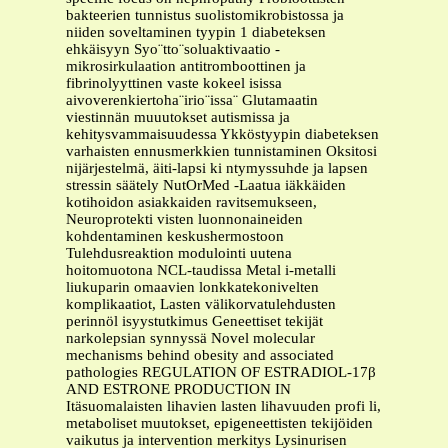
bakteerien tunnistus suolistomikrobistossa ja
niiden soveltaminen tyypin 1 diabeteksen
ehkäisyyn Syo¨tto¨soluaktivaatio -
mikrosirkulaation antitromboottinen ja
fibrinolyyttinen vaste kokeel isissa
aivoverenkiertoha¨irio¨issa¨ Glutamaatin
viestinnän muuutokset autismissa ja
kehitysvammaisuudessa Ykköstyypin diabeteksen
varhaisten ennusmerkkien tunnistaminen Oksitosi
nijärjestelmä, äiti-lapsi ki ntymyssuhde ja lapsen
stressin säätely NutOrMed -Laatua iäkkäiden
kotihoidon asiakkaiden ravitsemukseen,
Neuroprotekti visten luonnonaineiden
kohdentaminen keskushermostoon
Tulehdusreaktion modulointi uutena
hoitomuotona NCL-taudissa Metal i-metalli
liukuparin omaavien lonkkatekonivelten
komplikaatiot, Lasten välikorvatulehdusten
perinnöl isyystutkimus Geneettiset tekijät
narkolepsian synnyssä Novel molecular
mechanisms behind obesity and associated
pathologies REGULATION OF ESTRADIOL-17β
AND ESTRONE PRODUCTION IN
Itäsuomalaisten lihavien lasten lihavuuden profi li,
metaboliset muutokset, epigeneettisten tekijöiden
vaikutus ja intervention merkitys Lysinurisen