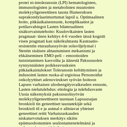
protei ni-intoleranssin (LPI) hematologisten,
immunologisten ja metabolisten muutosten
molekyyligeneettinen tausta Humeruksen
suprakondylaarimurtumat lapsil a. Optimaalinen
hoito, pitkäaikaisennuste, komplikaatiot ja
potilasvahingot Lasten bilateraalinen
sisäkorvaistutehoito: Kuulovikaisten lasten
pragmaat- tinen kehitys 4-6 vuoden iässä kogniti
visen pragmati kan näkökulmasta Kastraatio-
resistentin eturauhassyövän soluviljelymal i
Stentin sisäisen ahtautumisen mekanismi ja
ehkäiseminen EMO-peli – emootioiden
tunnistaminen kasvoilta ja äänestä Paksusuolen
synnynnäisten poikkeavuuksien
pitkäaikaistulokset Toleranssin kehittyminen ja
indusointi lasten ruoka-al ergioissa Personoidut
onkolyyttiset adenovirukset syövän hoitoon
Lapsen varhaisen uloshengitysvaikeuden ennuste,
Lasten nielutulehdus: etiologia ja tulehdusvaste
Uusia näkemyksiä paksusuolisyövän
molekyyligeneettiseen taustaan Lapsuusajan
bronkioli tin geneettiset taustatekijät sekä
bronkioli til e ja astmal e altistavat yhteiset
geneettiset reitit Varhaisraskauden
niskaturvotuksen merkitys sikiön
epämuodostumien seulontamenetelmänä ja