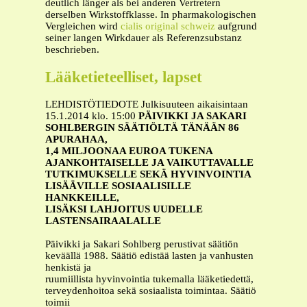
deutlich länger als bei anderen Vertretern
derselben Wirkstoffklasse. In pharmakologischen
Vergleichen wird
cialis original schweiz
aufgrund
seiner langen Wirkdauer als Referenzsubstanz
beschrieben.
Lääketieteelliset, lapset
LEHDISTÖTIEDOTE Julkisuuteen aikaisintaan
15.1.2014 klo. 15:00
PÄIVIKKI JA SAKARI
SOHLBERGIN SÄÄTIÖLTÄ TÄNÄÄN 86
APURAHAA,
1,4 MILJOONAA EUROA TUKENA
AJANKOHTAISELLE JA VAIKUTTAVALLE
TUTKIMUKSELLE SEKÄ HYVINVOINTIA
LISÄÄVILLE SOSIAALISILLE
HANKKEILLE,
LISÄKSI LAHJOITUS UUDELLE
LASTENSAIRAALALLE
Päivikki ja Sakari Sohlberg perustivat säätiön
keväällä 1988. Säätiö edistää lasten ja vanhusten
henkistä ja
ruumiillista hyvinvointia tukemalla lääketiedettä,
terveydenhoitoa sekä sosiaalista toimintaa. Säätiö
toimii