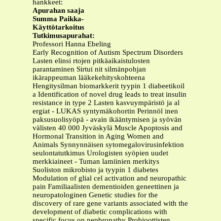
hankkeet:
Apurahan saaja
Summa
Paikka-
Käyttötarkoitus
Tutkimusapurahat:
Professori Hanna Ebeling
Early Recognition of Autism Spectrum Disorders
Lasten elinsi rtojen pitkäaikaistulosten
parantaminen Sirtui nit silmänpohjan
ikärappeuman lääkekehityskohteena
Hengitysilman biomarkkerit tyypin 1 diabeetikoil
a Identification of novel drug leads to treat insulin
resistance in type 2 Lasten kasvuympäristö ja al
ergiat - LUKAS syntymäkohortin Perinnöl inen
paksusuolisyöpä - avain ikääntymisen ja syövän
välisten 40 000 Jyväskylä Muscle Apoptosis and
Hormonal Transition in Aging Women and
Animals Synnynnäisen sytomegalovirusinfektion
seulontatutkimus Urologisten syöpien uudet
merkkiaineet - Tuman lamiinien merkitys
Suoliston mikrobisto ja tyypin 1 diabetes
Modulation of glial cel activation and neuropathic
pain Familiaalisten dementioiden geneettinen ja
neuropatologinen Genetic studies for the
discovery of rare gene variants associated with the
development of diabetic complications with
specific focus on nephropathy Probioottisten