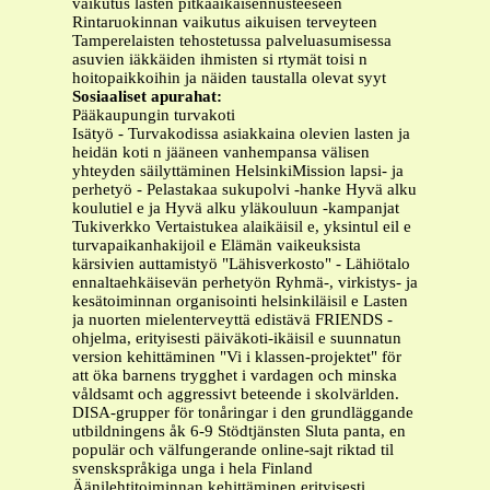
vaikutus lasten pitkäaikaisennusteeseen
Rintaruokinnan vaikutus aikuisen terveyteen
Tamperelaisten tehostetussa palveluasumisessa
asuvien iäkkäiden ihmisten si rtymät toisi n
hoitopaikkoihin ja näiden taustalla olevat syyt
Sosiaaliset apurahat:
Pääkaupungin turvakoti
Isätyö - Turvakodissa asiakkaina olevien lasten ja
heidän koti n jääneen vanhempansa välisen
yhteyden säilyttäminen HelsinkiMission lapsi- ja
perhetyö - Pelastakaa sukupolvi -hanke Hyvä alku
koulutiel e ja Hyvä alku yläkouluun -kampanjat
Tukiverkko Vertaistukea alaikäisil e, yksintul eil e
turvapaikanhakijoil e Elämän vaikeuksista
kärsivien auttamistyö "Lähisverkosto" - Lähiötalo
ennaltaehkäisevän perhetyön Ryhmä-, virkistys- ja
kesätoiminnan organisointi helsinkiläisil e Lasten
ja nuorten mielenterveyttä edistävä FRIENDS -
ohjelma, erityisesti päiväkoti-ikäisil e suunnatun
version kehittäminen "Vi i klassen-projektet" för
att öka barnens trygghet i vardagen och minska
våldsamt och aggressivt beteende i skolvärlden.
DISA-grupper för tonåringar i den grundläggande
utbildningens åk 6-9 Stödtjänsten Sluta panta, en
populär och välfungerande online-sajt riktad til
svenskspråkiga unga i hela Finland
Äänilehtitoiminnan kehittäminen erityisesti