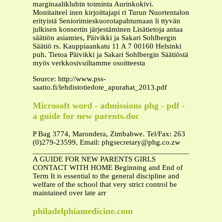
marginaaliklubin toiminta Aurinkokivi.
Monitaiteel inen kirjoittajapi ri Turun Nuortentalon
erityistä Seniorimieskuorotapahtumaan li ttyvän
julkisen konsertin järjestäminen Lisätietoja antaa
säätiön asiamies, Päivikki ja Sakari Sohlbergin
Säätiö rs. Kauppiaankatu 11 A 7 00160 Helsinki
puh. Tietoa Päivikki ja Sakari Sohlbergin Säätiöstä
myös verkkosivuiltamme osoitteesta
Source: http://www.pss-
saatio.fi/lehdistotiedote_apurahat_2013.pdf
Microsoft word - admissions phg - pdf -
a guide for new parents.doc
P Bag 3774, Marondera, Zimbabwe. Tel/Fax: 263
(0)279-23599, Email:
phgsecretary@phg.co.zw
_______________________________________________
A GUIDE FOR NEW PARENTS GIRLS
CONTACT WITH HOME Beginning and End of
Term It is essential to the general discipline and
welfare of the school that very strict control be
maintained over late arr
philadelphiamedicine.com