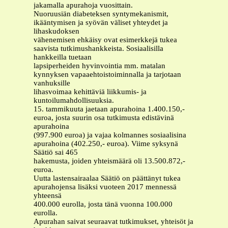
jakamalla apurahoja vuosittain.
Nuoruusiän diabeteksen syntymekanismit,
ikääntymisen ja syövän väliset yhteydet ja
lihaskudoksen
vähenemisen ehkäisy ovat esimerkkejä tukea
saavista tutkimushankkeista. Sosiaalisilla
hankkeilla tuetaan
lapsiperheiden hyvinvointia mm. matalan
kynnyksen vapaaehtoistoiminnalla ja tarjotaan
vanhuksille
lihasvoimaa kehittäviä liikkumis- ja
kuntoilumahdollisuuksia.
15. tammikuuta jaetaan apurahoina 1.400.150,-
euroa, josta suurin osa tutkimusta edistävinä
apurahoina
(997.900 euroa) ja vajaa kolmannes sosiaalisina
apurahoina (402.250,- euroa). Viime syksynä
Säätiö sai 465
hakemusta, joiden yhteismäärä oli 13.500.872,-
euroa.
Uutta lastensairaalaa Säätiö on päättänyt tukea
apurahojensa lisäksi vuoteen 2017 mennessä
yhteensä
400.000 eurolla, josta tänä vuonna 100.000
eurolla.
Apurahan saivat seuraavat tutkimukset, yhteisöt ja