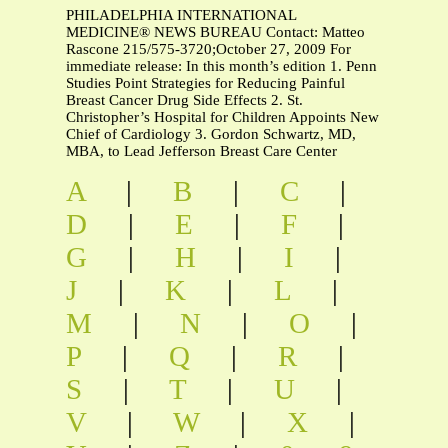
PHILADELPHIA INTERNATIONAL
MEDICINE® NEWS BUREAU Contact: Matteo
Rascone 215/575-3720;October 27, 2009 For
immediate release: In this month’s edition 1. Penn
Studies Point Strategies for Reducing Painful
Breast Cancer Drug Side Effects 2. St.
Christopher’s Hospital for Children Appoints New
Chief of Cardiology 3. Gordon Schwartz, MD,
MBA, to Lead Jefferson Breast Care Center
A
|
B
|
C
|
D
|
E
|
F
|
G
|
H
|
I
|
J
|
K
|
L
|
M
|
N
|
O
|
P
|
Q
|
R
|
S
|
T
|
U
|
V
|
W
|
X
|