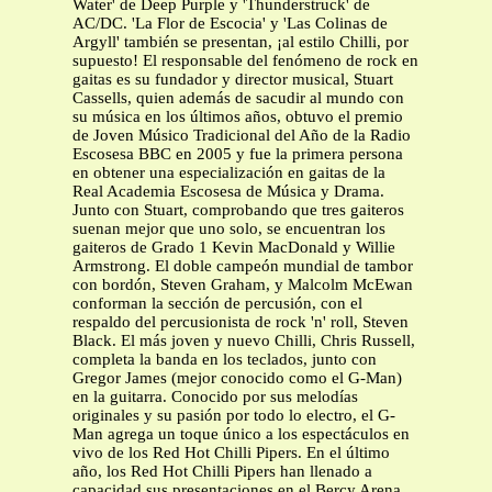
Water' de Deep Purple y 'Thunderstruck' de
AC/DC. 'La Flor de Escocia' y 'Las Colinas de
Argyll' también se presentan, ¡al estilo Chilli, por
supuesto! El responsable del fenómeno de rock en
gaitas es su fundador y director musical, Stuart
Cassells, quien además de sacudir al mundo con
su música en los últimos años, obtuvo el premio
de Joven Músico Tradicional del Año de la Radio
Escosesa BBC en 2005 y fue la primera persona
en obtener una especialización en gaitas de la
Real Academia Escosesa de Música y Drama.
Junto con Stuart, comprobando que tres gaiteros
suenan mejor que uno solo, se encuentran los
gaiteros de Grado 1 Kevin MacDonald y Willie
Armstrong. El doble campeón mundial de tambor
con bordón, Steven Graham, y Malcolm McEwan
conforman la sección de percusión, con el
respaldo del percusionista de rock 'n' roll, Steven
Black. El más joven y nuevo Chilli, Chris Russell,
completa la banda en los teclados, junto con
Gregor James (mejor conocido como el G-Man)
en la guitarra. Conocido por sus melodías
originales y su pasión por todo lo electro, el G-
Man agrega un toque único a los espectáculos en
vivo de los Red Hot Chilli Pipers. En el último
año, los Red Hot Chilli Pipers han llenado a
capacidad sus presentaciones en el Bercy Arena