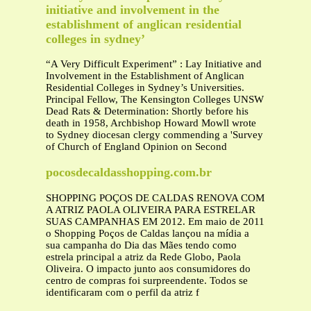
initiative and involvement in the
establishment of anglican residential
colleges in sydney’
“A Very Difficult Experiment” : Lay Initiative and
Involvement in the Establishment of Anglican
Residential Colleges in Sydney’s Universities.
Principal Fellow, The Kensington Colleges UNSW
Dead Rats & Determination: Shortly before his
death in 1958, Archbishop Howard Mowll wrote
to Sydney diocesan clergy commending a 'Survey
of Church of England Opinion on Second
pocosdecaldasshopping.com.br
SHOPPING POÇOS DE CALDAS RENOVA COM
A ATRIZ PAOLA OLIVEIRA PARA ESTRELAR
SUAS CAMPANHAS EM 2012. Em maio de 2011
o Shopping Poços de Caldas lançou na mídia a
sua campanha do Dia das Mães tendo como
estrela principal a atriz da Rede Globo, Paola
Oliveira. O impacto junto aos consumidores do
centro de compras foi surpreendente. Todos se
identificaram com o perfil da atriz f