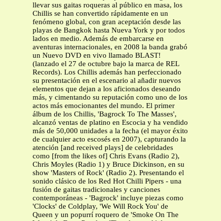
llevar sus gaitas roqueras al público en masa, los
Chillis se han convertido rápidamente en un
fenómeno global, con gran aceptación desde las
playas de Bangkok hasta Nueva York y por todos
lados en medio. Además de embarcarse en
aventuras internacionales, en 2008 la banda grabó
un Nuevo DVD en vivo llamado BLAST!
(lanzado el 27 de octubre bajo la marca de REL
Records). Los Chillis además han perfeccionado
su presentación en el escenario al añadir nuevos
elementos que dejan a los aficionados deseando
más, y cimentando su reputación como uno de los
actos más emocionantes del mundo. El primer
álbum de los Chillis, 'Bagrock To The Masses',
alcanzó ventas de platino en Escocia y ha vendido
más de 50,000 unidades a la fecha (el mayor éxito
de cualquier acto escosés en 2007), capturando la
atención [and received plays] de celebridades
como [from the likes of] Chris Evans (Radio 2),
Chris Moyles (Radio 1) y Bruce Dickinson, en su
show 'Masters of Rock' (Radio 2). Presentando el
sonido clásico de los Red Hot Chilli Pipers - una
fusión de gaitas tradicionales y canciones
contemporáneas - 'Bagrock' incluye piezas como
'Clocks' de Coldplay, 'We Will Rock You' de
Queen y un popurrí roquero de 'Smoke On The