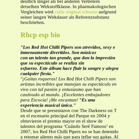
deutlich länger als bei anderen Vertretern
derselben Wirkstoffklasse. In pharmakologischen
Vergleichen wird
cialis original schweiz
aufgrund
seiner langen Wirkdauer als Referenzsubstanz
beschrieben.
Rhcp esp bio
"Los Red Hot Chilli Pipers son atrevidos, sexy e
inmensamente divertidos. Son músicos
con un talento tan grande, que dan la impresión
que su espectáculo se realiza sin
esfuerzo. Este álbum hace fluir la sangre y alegra
cualquier fiesta."
"¡Gaitas roqueras! Los Red Hot Chilli Pipers son
artistas increíbles que manejan su
espectáculo en
vivo con tal pasión y entusiasmo que han
cautivado al mundo.
¡Excelentes embajadores
para Escocia! ¡Me encantan!
"Es una
experiencia musical única."
Desde que se presentaron con The Darkness on T
en el escenario principal del Parque en 2004 y
obtuvieron el premio mayor en el show de
talentos del programa ‘Cuándo Seré Famoso’ en
2007, los Red Hot Chilli Pipers no se han detenido
a retomar aliento más que para inflar sus gaitas. Al