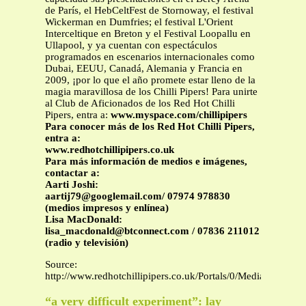
de París, el HebCeltFest de Stornoway, el festival
Wickerman en Dumfries; el festival L'Orient
Interceltique en Breton y el Festival Loopallu en
Ullapool, y ya cuentan con espectáculos
programados en escenarios internacionales como
Dubai, EEUU, Canadá, Alemania y Francia en
2009, ¡por lo que el año promete estar lleno de la
magia maravillosa de los Chilli Pipers! Para unirte
al Club de Aficionados de los Red Hot Chilli
Pipers, entra a:
www.myspace.com/chillipipers
Para conocer más de los Red Hot Chilli Pipers,
entra a:
www.redhotchillipipers.co.uk
Para más información de medios e imágenes,
contactar a:
Aarti Joshi:
aartij79@googlemail.com
/ 07974 978830
(medios impresos y enlínea)
Lisa MacDonald:
lisa_macdonald@btconnect.com
/ 07836 211012
(radio y televisión)
Source:
http://www.redhotchillipipers.co.uk/Portals/0/Media/Prom
“a very difficult experiment”: lay