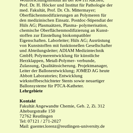
Wollforschungsinstitut an der RWTH Aachen,
Prof. Dr. H. Höcker und Institut für Pathologie der
med. Fakultät, Prof. Dr. Ch. Mittermayer;
Oberflächenmodifizierungen an Polymeren für
den medizinischen Einsatz. Postdoc-Stipendiat der
Hüls AG; Plasmaätzen, Plasma- polymerisation,
chemische Oberflächenmodifizierung an Kunst-
stoffen zur Einstellung biokompatibler
Eigenschaften. Laborleiter; Hüls AG; Ausrüstung
von Kunststoffen mit funktionellen Gesellschafter
und Abteilungsleiter; ADIAM Medizintechnik
GmbH; Polymerentwicklung für künstliche
Herzklappen, Metall-Polymer- verbunde,
Zulassung, Qualitätssicherung. Projektmanager,
Leiter der Ballonentwicklung; JOMED AG heute
Abbott Laboratories; Entwicklung
wirkstoffbeschichteter Stents sowie neuartiger
Ballonsysteme für PTCA-Katheter.
Lehrgebiete
Kontakt
Fakultät Angewandte Chemie, Geb. 2, Zi. 312
Alteburgstraße 150
72762 Reutlingen
Tel: 07121 / 271-2027
Mail:
guenter.lorenz@reutlingen-university.de