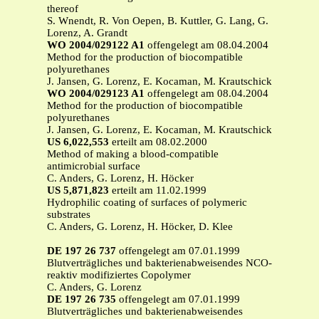
thereof
S. Wnendt, R. Von Oepen, B. Kuttler, G. Lang, G.
Lorenz, A. Grandt
WO 2004/029122 A1
offengelegt am 08.04.2004
Method for the production of biocompatible
polyurethanes
J. Jansen, G. Lorenz, E. Kocaman, M. Krautschick
WO 2004/029123 A1
offengelegt am 08.04.2004
Method for the production of biocompatible
polyurethanes
J. Jansen, G. Lorenz, E. Kocaman, M. Krautschick
US 6,022,553
erteilt am 08.02.2000
Method of making a blood-compatible
antimicrobial surface
C. Anders, G. Lorenz, H. Höcker
US 5,871,823
erteilt am 11.02.1999
Hydrophilic coating of surfaces of polymeric
substrates
C. Anders, G. Lorenz, H. Höcker, D. Klee
DE 197 26 737
offengelegt am 07.01.1999
Blutverträgliches und bakterienabweisendes NCO-
reaktiv modifiziertes Copolymer
C. Anders, G. Lorenz
DE 197 26 735
offengelegt am 07.01.1999
Blutverträgliches und bakterienabweisendes