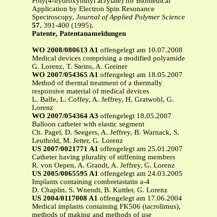
Poly(4-hydroxybutyl acrylate) for Biomedical
Application by Electron Spin Resonance
Spectroscopy,
Journal of Applied Polymer Science
57
, 391-400 (1995).
Patente, Patentanameldungen
WO 2008/080613 A1
offengelegt am 10.07.2008
Medical devices comprising a modified polyamide
G. Lorenz, T. Steins, A. Greiner
WO 2007/054365 A1
offengelegt am 18.05.2007
Method of thermal treatment of a thermally
responsive material of medical devices
L. Balfe, L. Coffey, A. Jeffrey, H. Gratwohl, G.
Lorenz
WO 2007/054364 A3
offengelegt 18.05.2007
Balloon catheter with elastic segment
Ch. Pagel, D. Seegers, A. Jeffrey, B. Warnack, S.
Leuthold, M. Jetter, G. Lorenz
US 2007/0021771 A1
offengelegt am 25.01.2007
Catheter having plurality of stiffening members
R. von Oepen, A. Grandt, A. Jeffrey, G. Lorenz
US 2005/0065595 A1
offengelegt am 24.03.2005
Implants containing combretastatin a-4
D. Chaplin, S. Wnendt, B. Kuttler, G. Lorenz
US 2004/0117008 A1
offengelegt am 17.06.2004
Medical implants containing FK506 (tacrolimus),
methods of making and methods of use