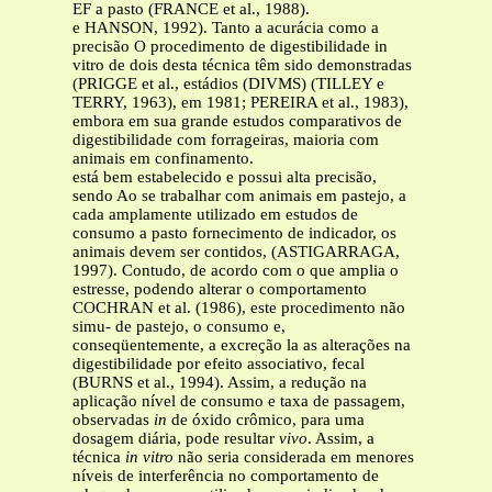
EF a pasto (FRANCE et al., 1988).
e HANSON, 1992). Tanto a acurácia como a
precisão O procedimento de digestibilidade in
vitro de dois desta técnica têm sido demonstradas
(PRIGGE et al., estádios (DIVMS) (TILLEY e
TERRY, 1963), em 1981; PEREIRA et al., 1983),
embora em sua grande estudos comparativos de
digestibilidade com forrageiras, maioria com
animais em confinamento.
está bem estabelecido e possui alta precisão,
sendo Ao se trabalhar com animais em pastejo, a
cada amplamente utilizado em estudos de
consumo a pasto fornecimento de indicador, os
animais devem ser contidos, (ASTIGARRAGA,
1997). Contudo, de acordo com o que amplia o
estresse, podendo alterar o comportamento
COCHRAN et al. (1986), este procedimento não
simu- de pastejo, o consumo e,
conseqüentemente, a excreção la as alterações na
digestibilidade por efeito associativo, fecal
(BURNS et al., 1994). Assim, a redução na
aplicação nível de consumo e taxa de passagem,
observadas
in
de óxido crômico, para uma
dosagem diária, pode resultar
vivo
. Assim, a
técnica
in vitro
não seria considerada em menores
níveis de interferência no comportamento de