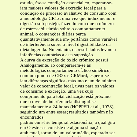
estudo, faz-se condição essencial co, esperar-se-
iam maiores valores de excreção fecal para a
condução de processo avaliativo de consumo com
a metodologia CR1x, uma vez que induz menor e
digestão sob pastejo, fazendo com que o número
de estresse/distúrbio sobre o comportamento
animal, o contenções diárias perca
quantitativamente sua im- portância como variável
de interferência sobre o nível digestibilidade da
dieta ingerida. No entanto, os resul- tados levam a
inferências contrárias a esta suposição.
A curva de excreção do óxido crômico possui
Analogamente, ao compararem-se as
metodologias comportamento cíclico simétrico,
com um ponto de CR2x e CRMord, esperar-se-
iam diferenças significa- máximo e um de mínimo
valor de concentração fecal, tivas para os valores
de consumo e excreção, uma vez cujo
comprimento para total ciclização está próximo
que o nível de interferência distingui-se
marcadamente a 24 horas (HOPPER et al., 1978),
seguindo um entre essas; resultados também não
encontrados.
padrão em série temporal estacionária, a qual gira
em O estresse consiste de alguma situação
ambiental, torno de um valor médio, esperado ser