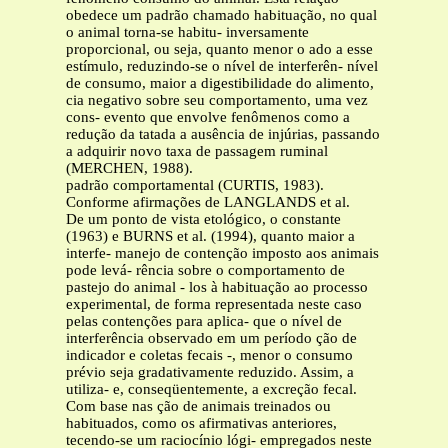
obedece um padrão chamado habituação, no qual
o animal torna-se habitu- inversamente
proporcional, ou seja, quanto menor o ado a esse
estímulo, reduzindo-se o nível de interferên- nível
de consumo, maior a digestibilidade do alimento,
cia negativo sobre seu comportamento, uma vez
cons- evento que envolve fenômenos como a
redução da tatada a ausência de injúrias, passando
a adquirir novo taxa de passagem ruminal
(MERCHEN, 1988).
padrão comportamental (CURTIS, 1983).
Conforme afirmações de LANGLANDS et al.
De um ponto de vista etológico, o constante
(1963) e BURNS et al. (1994), quanto maior a
interfe- manejo de contenção imposto aos animais
pode levá- rência sobre o comportamento de
pastejo do animal - los à habituação ao processo
experimental, de forma representada neste caso
pelas contenções para aplica- que o nível de
interferência observado em um período ção de
indicador e coletas fecais -, menor o consumo
prévio seja gradativamente reduzido. Assim, a
utiliza- e, conseqüentemente, a excreção fecal.
Com base nas ção de animais treinados ou
habituados, como os afirmativas anteriores,
tecendo-se um raciocínio lógi- empregados neste