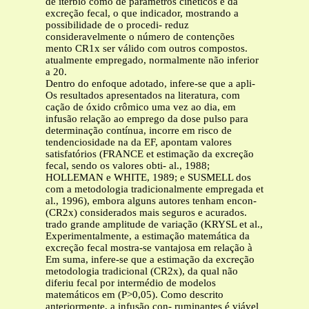
de itérbio como de parâmetros cinéticos e da
excreção fecal, o que indicador, mostrando a
possibilidade de o procedi- reduz
consideravelmente o número de contenções
mento CR1x ser válido com outros compostos.
atualmente empregado, normalmente não inferior
a 20.
Dentro do enfoque adotado, infere-se que a apli-
Os resultados apresentados na literatura, com
cação de óxido crômico uma vez ao dia, em
infusão relação ao emprego da dose pulso para
determinação contínua, incorre em risco de
tendenciosidade na da EF, apontam valores
satisfatórios (FRANCE et estimação da excreção
fecal, sendo os valores obti- al., 1988;
HOLLEMAN e WHITE, 1989; e SUSMELL dos
com a metodologia tradicionalmente empregada et
al., 1996), embora alguns autores tenham encon-
(CR2x) considerados mais seguros e acurados.
trado grande amplitude de variação (KRYSL et al.,
Experimentalmente, a estimação matemática da
excreção fecal mostra-se vantajosa em relação à
Em suma, infere-se que a estimação da excreção
metodologia tradicional (CR2x), da qual não
diferiu fecal por intermédio de modelos
matemáticos em (P>0,05). Como descrito
anteriormente, a infusão con- ruminantes é viável