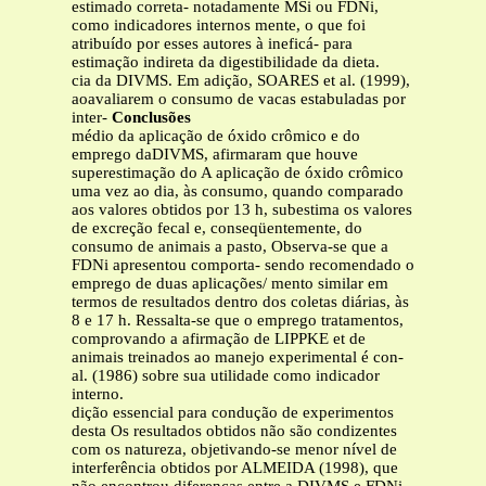
estimado correta- notadamente MSi ou FDNi,
como indicadores internos mente, o que foi
atribuído por esses autores à ineficá- para
estimação indireta da digestibilidade da dieta.
cia da DIVMS. Em adição, SOARES et al. (1999),
aoavaliarem o consumo de vacas estabuladas por
inter-
Conclusões
médio da aplicação de óxido crômico e do
emprego daDIVMS, afirmaram que houve
superestimação do A aplicação de óxido crômico
uma vez ao dia, às consumo, quando comparado
aos valores obtidos por 13 h, subestima os valores
de excreção fecal e, conseqüentemente, do
consumo de animais a pasto, Observa-se que a
FDNi apresentou comporta- sendo recomendado o
emprego de duas aplicações/ mento similar em
termos de resultados dentro dos coletas diárias, às
8 e 17 h. Ressalta-se que o emprego tratamentos,
comprovando a afirmação de LIPPKE et de
animais treinados ao manejo experimental é con-
al. (1986) sobre sua utilidade como indicador
interno.
dição essencial para condução de experimentos
desta Os resultados obtidos não são condizentes
com os natureza, objetivando-se menor nível de
interferência obtidos por ALMEIDA (1998), que