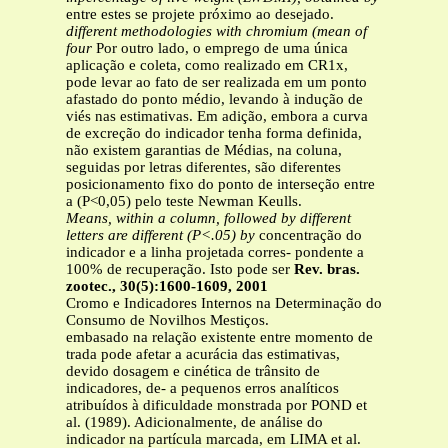
entre estes se projete próximo ao desejado.
different methodologies with chromium (mean of
four
Por outro lado, o emprego de uma única
aplicação e coleta, como realizado em CR1x,
pode levar ao fato de ser realizada em um ponto
afastado do ponto médio, levando à indução de
viés nas estimativas. Em adição, embora a curva
de excreção do indicador tenha forma definida,
não existem garantias de Médias, na coluna,
seguidas por letras diferentes, são diferentes
posicionamento fixo do ponto de interseção entre
a (P<0,05) pelo teste Newman Keulls.
Means, within a column, followed by different
letters are different (P<.05) by
concentração do
indicador e a linha projetada corres- pondente a
100% de recuperação. Isto pode ser
Rev. bras.
zootec., 30(5):1600-1609, 2001
Cromo e Indicadores Internos na Determinação do
Consumo de Novilhos Mestiços.
embasado na relação existente entre momento de
trada pode afetar a acurácia das estimativas,
devido dosagem e cinética de trânsito de
indicadores, de- a pequenos erros analíticos
atribuídos à dificuldade monstrada por POND et
al. (1989). Adicionalmente, de análise do
indicador na partícula marcada, em LIMA et al.