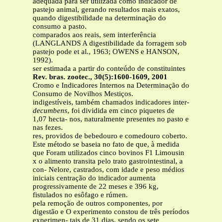
adequada para ser utilizada como indicador de
pastejo animal, gerando resultados mais exatos,
quando digestibilidade na determinação do
consumo a pasto.
comparados aos reais, sem interferência
(LANGLANDS A digestibilidade da forragem sob
pastejo pode et al., 1963; OWENS e HANSON,
1992).
ser estimada a partir do conteúdo de constituintes
Rev. bras. zootec., 30(5):1600-1609, 2001
Cromo e Indicadores Internos na Determinação do
Consumo de Novilhos Mestiços.
indigestíveis, também chamados indicadores inter-
decumbens
, foi dividida em cinco piquetes de
1,07 hecta- nos, naturalmente presentes no pasto e
nas fezes.
res, providos de bebedouro e comedouro coberto.
Este método se baseia no fato de que, à medida
que Foram utilizados cinco bovinos F1 Limousin
x o alimento transita pelo trato gastrointestinal, a
con- Nelore, castrados, com idade e peso médios
iniciais centração do indicador aumenta
progressivamente de 22 meses e 396 kg,
fistulados no esôfago e rúmen.
pela remoção de outros componentes, por
digestão e O experimento constou de três períodos
experimen- tais de 31 dias, sendo os sete