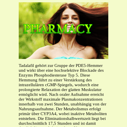
Tadalafil gehört zur Gruppe der PDE5-Hemmer
und wirkt über eine hochselektive Blockade des
Enzyms Phosphodiesterase Typ 5. Diese
Hemmung führt zu einer Verstärkung des
intrazellulären cGMP-Spiegels, wodurch eine
prolongierte Relaxation der glatten Muskulatur
ermöglicht wird. Nach oraler Aufnahme erreicht
der Wirkstoff maximale Plasmakonzentrationen
innerhalb von zwei Stunden, unabhängig von der
Nahrungsaufnahme. Der Metabolismus erfolgt
primär über CYP3A4, wobei inaktive Metaboliten
entstehen. Die Eliminationshalbwertszeit liegt bei
durchschnittlich 17,5 Stunden und ist damit