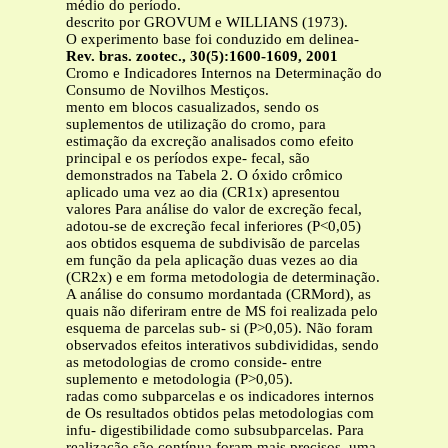
médio do período.
descrito por GROVUM e WILLIANS (1973).
O experimento base foi conduzido em delinea-
Rev. bras. zootec., 30(5):1600-1609, 2001
Cromo e Indicadores Internos na Determinação do
Consumo de Novilhos Mestiços.
mento em blocos casualizados, sendo os
suplementos de utilização do cromo, para
estimação da excreção analisados como efeito
principal e os períodos expe- fecal, são
demonstrados na Tabela 2. O óxido crômico
aplicado uma vez ao dia (CR1x) apresentou
valores Para análise do valor de excreção fecal,
adotou-se de excreção fecal inferiores (P<0,05)
aos obtidos esquema de subdivisão de parcelas
em função da pela aplicação duas vezes ao dia
(CR2x) e em forma metodologia de determinação.
A análise do consumo mordantada (CRMord), as
quais não diferiram entre de MS foi realizada pelo
esquema de parcelas sub- si (P>0,05). Não foram
observados efeitos interativos subdivididas, sendo
as metodologias de cromo conside- entre
suplemento e metodologia (P>0,05).
radas como subparcelas e os indicadores internos
de Os resultados obtidos pelas metodologias com
infu- digestibilidade como subsubparcelas. Para
realização são contínua foram mais precisos, uma