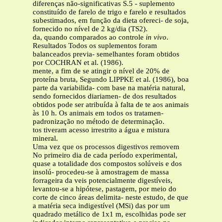
diferenças não-significativas S.5 - suplemento
constituído de farelo de trigo e farelo e resultados
subestimados, em função da dieta ofereci- de soja,
fornecido no nível de 2 kg/dia (TS2).
da, quando comparados ao controle
in vivo
.
Resultados Todos os suplementos foram
balanceados previa- semelhantes foram obtidos
por COCHRAN et al. (1986).
mente, a fim de se atingir o nível de 20% de
proteína bruta, Segundo LIPPKE et al. (1986), boa
parte da variabilida- com base na matéria natural,
sendo fornecidos diariamen- de dos resultados
obtidos pode ser atribuída à falta de te aos animais
às 10 h. Os animais em todos os tratamen-
padronização no método de determinação.
tos tiveram acesso irrestrito a água e mistura
mineral.
Uma vez que os processos digestivos removem
No primeiro dia de cada período experimental,
quase a totalidade dos compostos solúveis e dos
insolú- procedeu-se à amostragem de massa
forrageira da veis potencialmente digestíveis,
levantou-se a hipótese, pastagem, por meio do
corte de cinco áreas delimita- neste estudo, de que
a matéria seca indigestível (MSi) das por um
quadrado metálico de 1x1 m, escolhidas pode ser