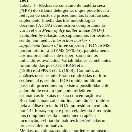
2001
Tabela 4 - Médias de consumo de matéria seca
(%PV) do sistema detergente, o que pode levar à
redução de custos e procedimentos laboratoriais.
suplemento (média das três metodologias
decromo) A FDAi demonstrou comportamento
variável em
Mean of dry matter intake (%LW)
evaluated by
relação aos suplementos fornecidos,
sendo, em média,
interaction marker x
supplement (mean of three
superior à FDNi e MSi,
porém inferior à DIVMS (P<0,05), paralelamente
aos maiores índices de disper- são entre os
indicadores avaliados. Variabilidades semelhantes
foram obtidas por COCHRAM et al.
(1986) e LIPPKE et al. (1988). Contudo, as
análises neste estudo foram conduzidas de forma
seqüencial e, sendo a FDAi obtida no último
passo do procedimento, existe a possibilidade de
acúmulo de erro, o que pode refletir em
estimativas inexatas de sua concentração real.
Resultados mais satisfatórios poderão ser obtidos
pela análise direta do FDAi no resíduo incubado
por 144 horas, o que é possível, devido à redução
nos componentes da lamela média após a
incubação, evi- tando maiores interferências no
processo determinativo.
Médias, na coluna, seguidas por letras minúsculas