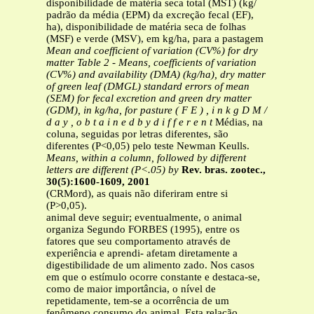
disponibilidade de matéria seca total (MST) (kg/
padrão da média (EPM) da excreção fecal (EF),
ha), disponibilidade de matéria seca de folhas
(MSF) e verde (MSV), em kg/ha, para a pastagem
Mean and coefficient of variation (CV%) for dry
matter
Table 2 - Means, coefficients of variation
(CV%) and
availability (DMA) (kg/ha), dry matter
of green leaf (DMGL)
standard errors of mean
(SEM) for fecal excretion
and green dry matter
(GDM), in kg/ha, for pasture
( F E ) , i n k g D M /
d a y , o b t a i n e d b y d i f f e r e n t
Médias, na
coluna, seguidas por letras diferentes, são
diferentes (P<0,05) pelo teste Newman Keulls.
Means, within a column, followed by different
letters are different (P<.05) by
Rev. bras. zootec.,
30(5):1600-1609, 2001
(CRMord), as quais não diferiram entre si
(P>0,05).
animal deve seguir; eventualmente, o animal
organiza Segundo FORBES (1995), entre os
fatores que seu comportamento através de
experiência e aprendi- afetam diretamente a
digestibilidade de um alimento zado. Nos casos
em que o estímulo ocorre constante e destaca-se,
como de maior importância, o nível de
repetidamente, tem-se a ocorrência de um
fenômeno consumo do animal. Esta relação