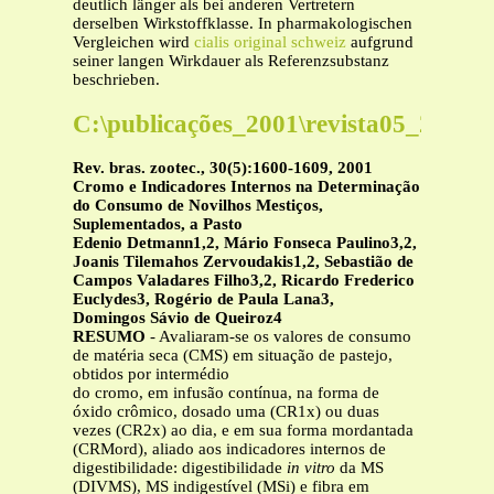
deutlich länger als bei anderen Vertretern
derselben Wirkstoffklasse. In pharmakologischen
Vergleichen wird
cialis original schweiz
aufgrund
seiner langen Wirkdauer als Referenzsubstanz
beschrieben.
C:\publicações_2001\revista05_2
Rev. bras. zootec., 30(5):1600-1609, 2001
Cromo e Indicadores Internos na Determinação
do Consumo de Novilhos Mestiços,
Suplementados, a Pasto
Edenio Detmann1,2, Mário Fonseca Paulino3,2,
Joanis Tilemahos Zervoudakis1,2, Sebastião de
Campos Valadares Filho3,2, Ricardo Frederico
Euclydes3, Rogério de Paula Lana3,
Domingos Sávio de Queiroz4
RESUMO
- Avaliaram-se os valores de consumo
de matéria seca (CMS) em situação de pastejo,
obtidos por intermédio
do cromo, em infusão contínua, na forma de
óxido crômico, dosado uma (CR1x) ou duas
vezes (CR2x) ao dia, e em sua forma mordantada
(CRMord), aliado aos indicadores internos de
digestibilidade: digestibilidade
in vitro
da MS
(DIVMS), MS indigestível (MSi) e fibra em