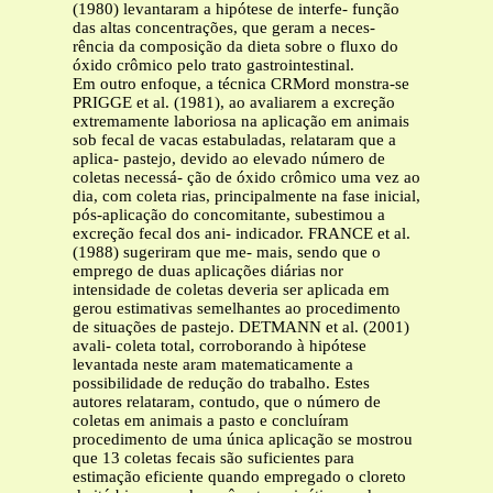
(1980) levantaram a hipótese de interfe- função
das altas concentrações, que geram a neces-
rência da composição da dieta sobre o fluxo do
óxido crômico pelo trato gastrointestinal.
Em outro enfoque, a técnica CRMord monstra-se
PRIGGE et al. (1981), ao avaliarem a excreção
extremamente laboriosa na aplicação em animais
sob fecal de vacas estabuladas, relataram que a
aplica- pastejo, devido ao elevado número de
coletas necessá- ção de óxido crômico uma vez ao
dia, com coleta rias, principalmente na fase inicial,
pós-aplicação do concomitante, subestimou a
excreção fecal dos ani- indicador. FRANCE et al.
(1988) sugeriram que me- mais, sendo que o
emprego de duas aplicações diárias nor
intensidade de coletas deveria ser aplicada em
gerou estimativas semelhantes ao procedimento
de situações de pastejo. DETMANN et al. (2001)
avali- coleta total, corroborando à hipótese
levantada neste aram matematicamente a
possibilidade de redução do trabalho. Estes
autores relataram, contudo, que o número de
coletas em animais a pasto e concluíram
procedimento de uma única aplicação se mostrou
que 13 coletas fecais são suficientes para
estimação eficiente quando empregado o cloreto