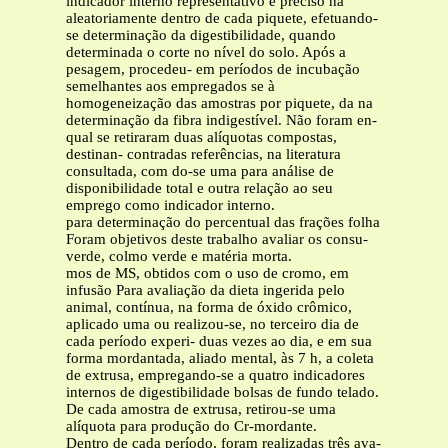
indicador interno representativo e preciso na
aleatoriamente dentro de cada piquete, efetuando-
se determinação da digestibilidade, quando
determinada o corte no nível do solo. Após a
pesagem, procedeu- em períodos de incubação
semelhantes aos empregados se à
homogeneização das amostras por piquete, da na
determinação da fibra indigestível. Não foram en-
qual se retiraram duas alíquotas compostas,
destinan- contradas referências, na literatura
consultada, com do-se uma para análise de
disponibilidade total e outra relação ao seu
emprego como indicador interno.
para determinação do percentual das frações folha
Foram objetivos deste trabalho avaliar os consu-
verde, colmo verde e matéria morta.
mos de MS, obtidos com o uso de cromo, em
infusão Para avaliação da dieta ingerida pelo
animal, contínua, na forma de óxido crômico,
aplicado uma ou realizou-se, no terceiro dia de
cada período experi- duas vezes ao dia, e em sua
forma mordantada, aliado mental, às 7 h, a coleta
de extrusa, empregando-se a quatro indicadores
internos de digestibilidade bolsas de fundo telado.
De cada amostra de extrusa, retirou-se uma
alíquota para produção do Cr-mordante.
Dentro de cada período, foram realizadas três ava-