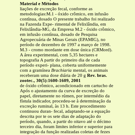
Material e Métodos
liações de excreção fecal, conforme as
metodologias:M.1 - óxido crômico, em infusão
contínua, dosado O presente trabalho foi realizado
na Fazenda Expe- rimental de Felixlândia, em
Felixlândia-MG, da Empresa M.2 - óxido crômico,
em infusão contínua, dosado de Pesquisa
Agropecuária de Minas Gerais (EPAMIG), no
período de dezembro de 1997 a março de 1998.
M.3 - cromo mordante em dose única (CRMord).
A área experimental, com 5,35 hectares e
topografia A partir do primeiro dia de cada
período experi- plana, coberta uniformemente
com a gramínea
Brachiaria
mental, os animais
receberam uma dose diária de 20 g
Rev. bras.
zootec., 30(5):1600-1609, 2001
de óxido crômico, acondicionado em cartucho de
Após o ajustamento da curva de excreção do
papel, diretamente no rúmen, por intermédio da
fístula indicador, procedeu-se à determinação da
excreção ruminal, às 13 h. Este procedimento
continuou duran- fecal, adaptando-se a equação
descrita por te os sete dias de adaptação do
período, quando, a partir do oitavo até o décimo
terceiro dia, foram limites inferior e superior para
integração da função realizadas coletas de fezes