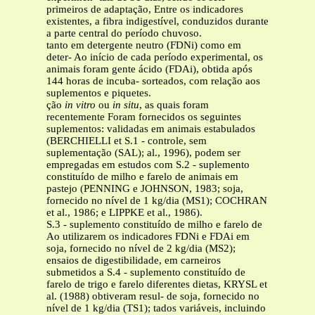
primeiros de adaptação, Entre os indicadores
existentes, a fibra indigestível, conduzidos durante
a parte central do período chuvoso.
tanto em detergente neutro (FDNi) como em
deter- Ao início de cada período experimental, os
animais foram gente ácido (FDAi), obtida após
144 horas de incuba- sorteados, com relação aos
suplementos e piquetes.
ção
in vitro
ou
in situ
, as quais foram
recentemente Foram fornecidos os seguintes
suplementos: validadas em animais estabulados
(BERCHIELLI et S.1 - controle, sem
suplementação (SAL); al., 1996), podem ser
empregadas em estudos com S.2 - suplemento
constituído de milho e farelo de animais em
pastejo (PENNING e JOHNSON, 1983; soja,
fornecido no nível de 1 kg/dia (MS1); COCHRAN
et al., 1986; e LIPPKE et al., 1986).
S.3 - suplemento constituído de milho e farelo de
Ao utilizarem os indicadores FDNi e FDAi em
soja, fornecido no nível de 2 kg/dia (MS2);
ensaios de digestibilidade, em carneiros
submetidos a S.4 - suplemento constituído de
farelo de trigo e farelo diferentes dietas, KRYSL et
al. (1988) obtiveram resul- de soja, fornecido no
nível de 1 kg/dia (TS1); tados variáveis, incluindo