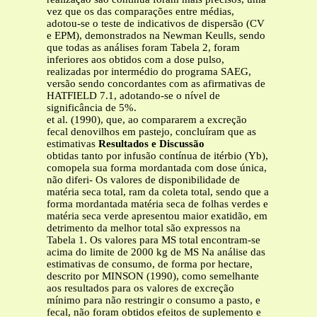
vez que os das comparações entre médias,
adotou-se o teste de indicativos de dispersão (CV
e EPM), demonstrados na Newman Keulls, sendo
que todas as análises foram Tabela 2, foram
inferiores aos obtidos com a dose pulso,
realizadas por intermédio do programa SAEG,
versão sendo concordantes com as afirmativas de
HATFIELD 7.1, adotando-se o nível de
significância de 5%.
et al. (1990), que, ao compararem a excreção
fecal denovilhos em pastejo, concluíram que as
estimativas
Resultados e Discussão
obtidas tanto por infusão contínua de itérbio (Yb),
comopela sua forma mordantada com dose única,
não diferi- Os valores de disponibilidade de
matéria seca total, ram da coleta total, sendo que a
forma mordantada matéria seca de folhas verdes e
matéria seca verde apresentou maior exatidão, em
detrimento da melhor total são expressos na
Tabela 1. Os valores para MS total encontram-se
acima do limite de 2000 kg de MS Na análise das
estimativas de consumo, de forma por hectare,
descrito por MINSON (1990), como semelhante
aos resultados para os valores de excreção
mínimo para não restringir o consumo a pasto, e
fecal, não foram obtidos efeitos de suplemento e