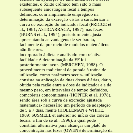
existentes, o óxido crômico tem sido o mais
subseqüente amostragem fecal a tempos
definidos, com amplamente empregado na
determinação da excreção vistas a caracterizar a
curva de excreção do indicador fecal (PRIGGE et
al., 1981; ASTIGARRAGA, 1997), nas fezes
(BURNS et al., 1994), posteriormente ajusta-
apresentando as vantagens de ser barato,
facilmente da por meio de modelos matemáticos
não-lineares.
incorporado à dieta e analisado com relativa
facilidade A determinação da EF foi
posteriormente incor- (MERCHEN, 1988). O
procedimento tradicional de porada à rotina de
utilização, como parâmetro secun- utilização
consiste na aplicação de duas doses diárias, dário,
obtida pela razão entre a dose de indicador e a de
mesmo peso, em intervalos de tempo definidos,
comcoletas concomitantes (HOPPER et al. 1978),
sendo área sob a curva de excreção ajustada
matematica- necessário um período de adaptação
de 5 a 7 dias, mente (HOLLEMAN e WHITE,
1989; SUSMELL et anterior ao início das coletas
fecais, a fim de se al., 1996), a qual pode
constituir alternativa para alcançar um platô de
concentração nas fezes (OWENS determinação da