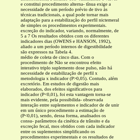
e constitui procedimento alterna- tínua exige a
necessidade de um período prévio de tivo às
técnicas tradicionais, a qual pode tornar mais
adaptação para a estabilização do perfil nictemeral
de simples os procedimentos experimentais.
excreção do indicador, variando, normalmente, de
5 a 7 Os resultados obtidos com os diferentes
indicadores dias (OWENS e HANSON, 1992),
aliado a um período internos de digestibilidade
são expressos na Tabela 4.
médio de coleta de cinco dias. Com o
procedimento de Não se encontrou efeito
interativo triplo suplemento dose pulso, não há
necessidade de estabilização de perfil x
metodologia x indicador (P>0,05). Contudo, além
excretório. Em estudos de digestão mais
elaborados, dos efeitos significativos para
indicador (P<0,01), foi esta vantagem torna-se
mais evidente, pela possibilida- observada
interação entre suplementos e indicador de de unir
em um único procedimento a estimação de
(P<0,01), sendo, dessa forma, analisados os
consu- parâmetros da cinética de trânsito e da
excreção fecal, mos obtidos com cada indicador
entre os suplementos simplificando os
procedimentos experimentais e os resultados de