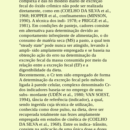
complexa e das no modelo diário de excreção
fecal do óxido crômico não pode ser realizada
diretamente, como em (COELHO DA SILVA et al.,
1968; HOPPER et al., confinamentos (MINSON,
1990). A técnica dos indi- 1978; e PRIGGE et al.,
1981). Em condições de pastejo, cadores consiste
em alternativa para determinação devido ao
comportamento infreqüente de alimentação, o do
consumo de matéria seca (MS) a pasto, a qual tem
"steady state" pode nunca ser atingido, levando à
ampli- sido amplamente empregada e se baseia na
obtenção ação do erro na determinação da
excreção fecal da massa consumida por meio da
relação entre a excreção fecal (EF) e a
digestibilidade da dieta.
Recentemente, o Cr tem sido empregado de forma
A determinação da excreção fecal pelo método
ligada à parede celular, complexo denominado Cr-
dos indicadores baseia-se no emprego de uma
subs- mordante (UDÉN et al., 1980; VAN SOEST,
1994), tância de referência (indicador), a qual,
sendo ingerida cuja técnica de utilização,
conhecida como dose pulso, na dieta, deve ser
recuperada totalmente nas fezes amplamente
empregada em estudos de cinética de (COELHO
DA SILVA et al., 1968). Entre os indica- trânsito,
consiste na aplicação de uma única dose e dores