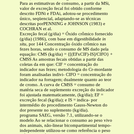
Para as estimativas de consumo, a partir da MSi,
valor de excreção fecal foi obtido conforme
descrito FDNi e FDAi, adotou-se procedimento
único, seqüencial, adaptando-se as técnicas
descritas porPENNING e JOHNSON (1983) e
COCHRAN et al.
Excreção fecal (g/dia) = Óxido crômico fornecido
(g/dia) (1986), com base em digestibilidade
in
situ
, por 144 Concentração óxido crômico nas
fezes horas, sendo o consumo de MS dado pela
equação: CMS (kg/dia) = {[(EFxCIF)-IS]/CIFO} +
CMSS As amostras fecais obtidas a partir das
coletas da em que: CIF = concentração do
indicador nas fezes; metodologia do Cr-mordante
foram analisadas indivi- CIFO = concentração do
indicador na forragem; dualmente quanto ao teor
de cromo. A curva de CMSS = consumo de
matéria seca de suplemento excreção do indicador
foi ajustada matematicamente, (kg/dia); EF =
excreção fecal (kg/dia); e IS = indica- por
intermédio do procedimento Gauss-Newton do
dor presente no suplemento (kg/dia).
programa SAEG, versão 7.1, utilizando-se o
modelo Ao se relacionar o consumo ao peso vivo
dos animais, não-linear bicompartimental tempo-
independente utilizou-se como referência o peso