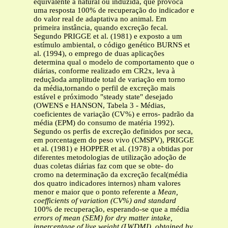
equivalente a natural ou induzida, que provoca
uma resposta 100% de recuperação do indicador e
do valor real de adaptativa no animal. Em
primeira instância, quando excreção fecal.
Segundo PRIGGE et al. (1981) e exposto a um
estímulo ambiental, o código genético BURNS et
al. (1994), o emprego de duas aplicações
determina qual o modelo de comportamento que o
diárias, conforme realizado em CR2x, leva à
reduçãoda amplitude total de variação em torno
da média,tornando o perfil de excreção mais
estável e próximodo "steady state" desejado
(OWENS e HANSON, Tabela 3 - Médias,
coeficientes de variação (CV%) e erros- padrão da
média (EPM) do consumo de matéria 1992).
Segundo os perfis de excreção definidos por seca,
em porcentagem do peso vivo (CMSPV), PRIGGE
et al. (1981) e HOPPER et al. (1978) a obtidas por
diferentes metodologias de utilização adoção de
duas coletas diárias faz com que se obte- do
cromo na determinação da excreção fecal(média
dos quatro indicadores internos) nham valores
menor e maior que o ponto referente a
Mean,
coefficients of variation (CV%) and standard
100% de recuperação, esperando-se que a média
errors of mean (SEM) for dry matter intake,
inpercentage of live weight (LWDMI), obtained by