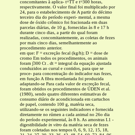
concomitantes à aplica- t=TT e t=300 horas,
respectivamente. O valor final foi multiplicado por
24, para o estabelecimento de A partir do décimo
terceiro dia do período experi- mental, a mesma
dose de óxido crômico foi fracionada em duas
parcelas diárias, de 10 g, fornecidas às 8 e 17 h
durante cinco dias, a partir do qual foram
realizadas, concomitantemente, as coletas de fezes
por mais cinco dias, semelhantemente ao
procedimento anterior.
em que: F = excreção fecal (kg/h); D = dose de
cromo Em todos os procedimentos, os animais
foram ∫300 Ct . dt = integral da equação ajustada
conduzidos ao curral e contidos, para que se
proce- para concentração do indicador nas fezes,
em função A fibra mordantada foi produzida
adaptando-se Para cada valor de excreção fecal,
foram obtidos os procedimentos de ÚDEN et al.
(1980), sendo quatro diferentes estimativas de
consumo diário de acondicionada em cartuchos
de papel, contendo 100 g, matéria seca,
utilizando-se os seguintes indicadores e fornecida
diretamente no rúmen a cada animal no 26o dia
do período experimental, às 8 h. As amostras I.1 -
digestibilidade
in vitro
da matéria seca de fezes
foram coletadas nos tempos 0, 6, 9, 12, 15, 18,