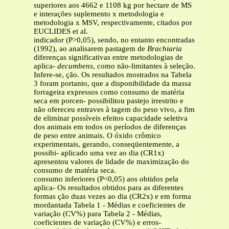
superiores aos 4662 e 1108 kg por hectare de MS
e interações suplemento x metodologia e
metodologia x MSV, respectivamente, citados por
EUCLIDES et al.
indicador (P>0,05), sendo, no entanto encontradas
(1992), ao analisarem pastagem de
Brachiaria
diferenças significativas entre metodologias de
aplica-
decumbens
, como não-limitantes à seleção.
Infere-se, ção. Os resultados mostrados na Tabela
3 foram portanto, que a disponibilidade da massa
forrageira expressos como consumo de matéria
seca em porcen- possibilitou pastejo irrestrito e
não ofereceu entraves à tagem do peso vivo, a fim
de eliminar possíveis efeitos capacidade seletiva
dos animais em todos os períodos de diferenças
de peso entre animais. O óxido crômico
experimentais, gerando, conseqüentemente, a
possibi- aplicado uma vez ao dia (CR1x)
apresentou valores de lidade de maximização do
consumo de matéria seca.
consumo inferiores (P<0,05) aos obtidos pela
aplica- Os resultados obtidos para as diferentes
formas ção duas vezes ao dia (CR2x) e em forma
mordantada Tabela 1 - Médias e coeficientes de
variação (CV%) para Tabela 2 - Médias,
coeficientes de variação (CV%) e erros-