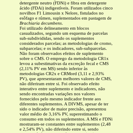
detergente neutro (FDNi) e fibra em detergente
ácido (FDAi) indigestíveis. Foram utilizados cinco
novilhos F1 Limousin x Nelore, fistulados no
esôfago e rúmen, suplementados em pastagem de
Brachiaria decumbens
.
Foi utilizado delineamento em blocos
casualizados, segundo um esquema de parcelas
sub-subdivididas, sendo os suplementos
considerados parcelas; as metodologias de cromo,
subparcelas; e os indicadores, sub-subparcelas.
Não foram observados efeitos de suplemento
sobre o CMS. O emprego da metodologia CR1x
levou a subestimativas da excreção fecal e CMS
(2,11% PV em MS) sendo inferior às
metodologias CR2x e CRMord (3,11 e 2,93%
PV), que apresentaram melhores valores de CMS,
não diferiram entre si. Foi observado efeito
interativo entre suplemento e indicadores, não
sendo encontradas variações nos valores
fornecidos pelo mesmo indicador frente aos
diferentes suplementos. A DIVMS, apesar de ter
sido o indicador de maior precisão, apresentou
valor médio de 3,16% PV, superestimando o
consumo em todos os suplementos. A MSi e FDNi
mostraram-se constantes entre suplementos (2,48
e 2,54% PV), não diferindo entre si, sendo