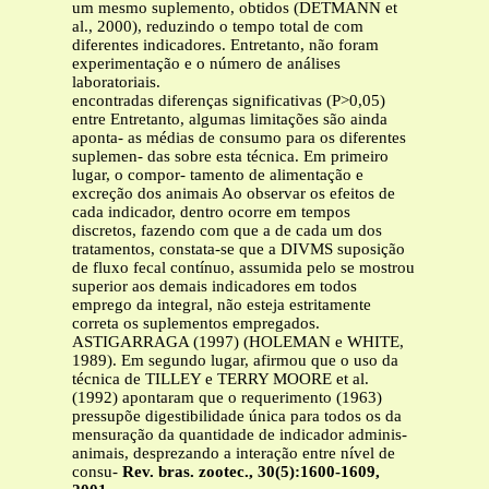
um mesmo suplemento, obtidos (DETMANN et
al., 2000), reduzindo o tempo total de com
diferentes indicadores. Entretanto, não foram
experimentação e o número de análises
laboratoriais.
encontradas diferenças significativas (P>0,05)
entre Entretanto, algumas limitações são ainda
aponta- as médias de consumo para os diferentes
suplemen- das sobre esta técnica. Em primeiro
lugar, o compor- tamento de alimentação e
excreção dos animais Ao observar os efeitos de
cada indicador, dentro ocorre em tempos
discretos, fazendo com que a de cada um dos
tratamentos, constata-se que a DIVMS suposição
de fluxo fecal contínuo, assumida pelo se mostrou
superior aos demais indicadores em todos
emprego da integral, não esteja estritamente
correta os suplementos empregados.
ASTIGARRAGA (1997) (HOLEMAN e WHITE,
1989). Em segundo lugar, afirmou que o uso da
técnica de TILLEY e TERRY MOORE et al.
(1992) apontaram que o requerimento (1963)
pressupõe digestibilidade única para todos os da
mensuração da quantidade de indicador adminis-
animais, desprezando a interação entre nível de
consu-
Rev. bras. zootec., 30(5):1600-1609,