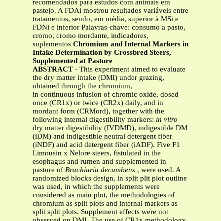
recomendados para estudos com animais em
pastejo. A FDAi mostrou resultados variáveis entre
tratamentos, sendo, em média, superior à MSi e
FDNi e inferior Palavras-chave: consumo a pasto,
cromo, cromo mordante, indicadores,
suplementos
Chromium and Internal Markers in
Intake Determination by Crossbred Steers,
Supplemented at Pasture
ABSTRACT
- This experiment aimed to evaluate
the dry matter intake (DMI) under grazing,
obtained through the chromium,
in continuous infusion of chromic oxide, dosed
once (CR1x) or twice (CR2x) daily, and in
mordant form (CRMord), together with the
following internal digestibility markers:
in vitro
dry matter digestibility (IVDMD), indigestible DM
(iDM) and indigestible neutral detergent fiber
(iNDF) and acid detergent fiber (iADF). Five F1
Limousin x Nelore steers, fistulated in the
esophagus and rumen and supplemented in
pasture of
Brachiaria decumbens
, were used. A
randomized blocks design, in split plit plot outline
was used, in which the supplements were
considered as main plot, the methodologies of
chromium as split plots and internal markers as
split split plots. Supplement effects were not
observed on DMI. The use of CR1x methodology