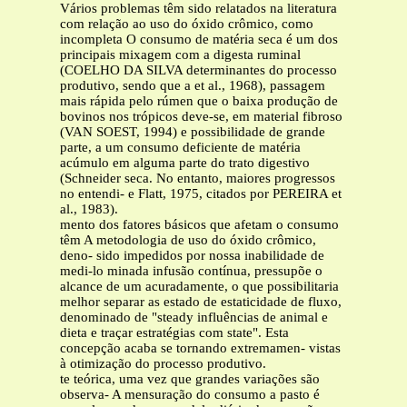
Vários problemas têm sido relatados na literatura
com relação ao uso do óxido crômico, como
incompleta O consumo de matéria seca é um dos
principais mixagem com a digesta ruminal
(COELHO DA SILVA determinantes do processo
produtivo, sendo que a et al., 1968), passagem
mais rápida pelo rúmen que o baixa produção de
bovinos nos trópicos deve-se, em material fibroso
(VAN SOEST, 1994) e possibilidade de grande
parte, a um consumo deficiente de matéria
acúmulo em alguma parte do trato digestivo
(Schneider seca. No entanto, maiores progressos
no entendi- e Flatt, 1975, citados por PEREIRA et
al., 1983).
mento dos fatores básicos que afetam o consumo
têm A metodologia de uso do óxido crômico,
deno- sido impedidos por nossa inabilidade de
medi-lo minada infusão contínua, pressupõe o
alcance de um acuradamente, o que possibilitaria
melhor separar as estado de estaticidade de fluxo,
denominado de "steady influências de animal e
dieta e traçar estratégias com state". Esta
concepção acaba se tornando extremamen- vistas
à otimização do processo produtivo.
te teórica, uma vez que grandes variações são
observa- A mensuração do consumo a pasto é