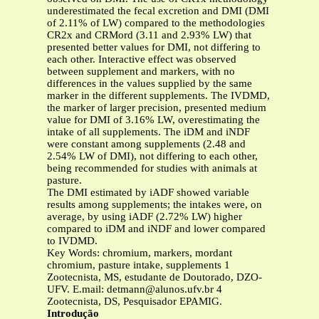
underestimated the fecal excretion and DMI (DMI
of 2.11% of LW) compared to the methodologies
CR2x and CRMord (3.11 and 2.93% LW) that
presented better values for DMI, not differing to
each other. Interactive effect was observed
between supplement and markers, with no
differences in the values supplied by the same
marker in the different supplements. The IVDMD,
the marker of larger precision, presented medium
value for DMI of 3.16% LW, overestimating the
intake of all supplements. The iDM and iNDF
were constant among supplements (2.48 and
2.54% LW of DMI), not differing to each other,
being recommended for studies with animals at
pasture.
The DMI estimated by iADF showed variable
results among supplements; the intakes were, on
average, by using iADF (2.72% LW) higher
compared to iDM and iNDF and lower compared
to IVDMD.
Key Words: chromium, markers, mordant
chromium, pasture intake, supplements 1
Zootecnista, MS, estudante de Doutorado, DZO-
UFV. E.mail:
detmann@alunos.ufv.br
4
Zootecnista, DS, Pesquisador EPAMIG.
Introdução