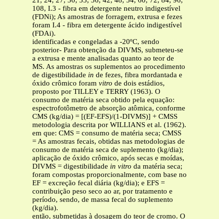
21, 24, 27, 30, 33, 36, 42, 48, 54, 60, 72, 84, 96,
108, I.3 - fibra em detergente neutro indigestível
(FDNi); As amostras de forragem, extrusa e fezes
foram I.4 - fibra em detergente ácido indigestível
(FDAi).
identificadas e congeladas a -20ºC, sendo
posterior- Para obtenção da DIVMS, submeteu-se
a extrusa e mente analisadas quanto ao teor de
MS. As amostras os suplementos ao procedimento
de digestibilidade
in
de fezes, fibra mordantada e
óxido crômico foram
vitro
de dois estádios,
proposto por TILLEY e TERRY (1963). O
consumo de matéria seca obtido pela equação:
espectrofotômetro de absorção atômica, conforme
CMS (kg/dia) = [(EF-EFS)/(1-DIVMS)] + CMSS
metodologia descrita por WILLIANS et al. (1962).
em que: CMS = consumo de matéria seca; CMSS
= As amostras fecais, obtidas nas metodologias de
consumo de matéria seca de suplemento (kg/dia);
aplicação de óxido crômico, após secas e moídas,
DIVMS = digestibilidade
in vitro
da matéria seca;
foram compostas proporcionalmente, com base no
EF = excreção fecal diária (kg/dia); e EFS =
contribuição peso seco ao ar, por tratamento e
período, sendo, de massa fecal do suplemento
(kg/dia).
então, submetidas à dosagem do teor de cromo. O