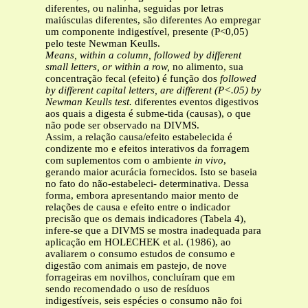
diferentes, ou nalinha, seguidas por letras
maiúsculas diferentes, são diferentes Ao empregar
um componente indigestível, presente (P<0,05)
pelo teste Newman Keulls.
Means, within a column, followed by different
small letters, or within a row,
no alimento, sua
concentração fecal (efeito) é função dos
followed
by different capital letters, are different (P<.05) by
Newman Keulls test.
diferentes eventos digestivos
aos quais a digesta é subme-tida (causas), o que
não pode ser observado na DIVMS.
Assim, a relação causa/efeito estabelecida é
condizente mo e efeitos interativos da forragem
com suplementos com o ambiente
in vivo
,
gerando maior acurácia fornecidos. Isto se baseia
no fato do não-estabeleci- determinativa. Dessa
forma, embora apresentando maior mento de
relações de causa e efeito entre o indicador
precisão que os demais indicadores (Tabela 4),
infere-se que a DIVMS se mostra inadequada para
aplicação em HOLECHEK et al. (1986), ao
avaliarem o consumo estudos de consumo e
digestão com animais em pastejo, de nove
forrageiras em novilhos, concluíram que em
sendo recomendado o uso de resíduos
indigestíveis, seis espécies o consumo não foi