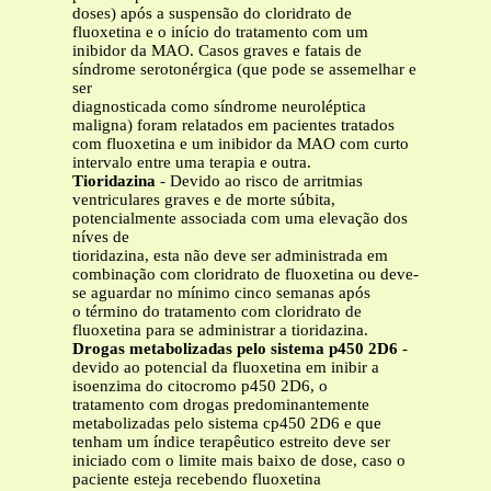
doses) após a suspensão do cloridrato de
fluoxetina e o início do tratamento com um
inibidor da MAO. Casos graves e fatais de
síndrome serotonérgica (que pode se assemelhar e
ser
diagnosticada como síndrome neuroléptica
maligna) foram relatados em pacientes tratados
com fluoxetina e um inibidor da MAO com curto
intervalo entre uma terapia e outra.
Tioridazina
- Devido ao risco de arritmias
ventriculares graves e de morte súbita,
potencialmente associada com uma elevação dos
níves de
tioridazina, esta não deve ser administrada em
combinação com cloridrato de fluoxetina ou deve-
se aguardar no mínimo cinco semanas após
o término do tratamento com cloridrato de
fluoxetina para se administrar a tioridazina.
Drogas metabolizadas pelo sistema p450 2D6
-
devido ao potencial da fluoxetina em inibir a
isoenzima do citocromo p450 2D6, o
tratamento com drogas predominantemente
metabolizadas pelo sistema cp450 2D6 e que
tenham um índice terapêutico estreito deve ser
iniciado com o limite mais baixo de dose, caso o
paciente esteja recebendo fluoxetina