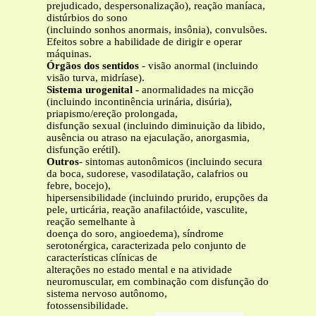
prejudicado, despersonalização), reação maníaca,
distúrbios do sono
(incluindo sonhos anormais, insônia), convulsões.
Efeitos sobre a habilidade de dirigir e operar
máquinas.
Órgãos dos sentidos
- visão anormal (incluindo
visão turva, midríase).
Sistema urogenital -
anormalidades na micção
(incluindo incontinência urinária, disúria),
priapismo/ereção prolongada,
disfunção sexual (incluindo diminuição da libido,
ausência ou atraso na ejaculação, anorgasmia,
disfunção erétil).
Outros
- sintomas autonômicos (incluindo secura
da boca, sudorese, vasodilatação, calafrios ou
febre, bocejo),
hipersensibilidade (incluindo prurido, erupções da
pele, urticária, reação anafilactóide, vasculite,
reação semelhante à
doença do soro, angioedema), síndrome
serotonérgica, caracterizada pelo conjunto de
características clínicas de
alterações no estado mental e na atividade
neuromuscular, em combinação com disfunção do
sistema nervoso autônomo,
fotossensibilidade.