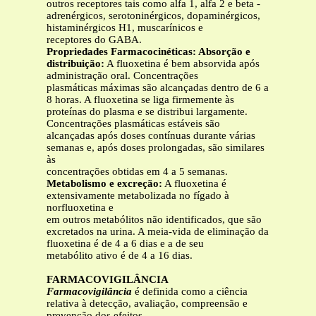
outros receptores tais como alfa 1, alfa 2 e beta -
adrenérgicos, serotoninérgicos, dopaminérgicos,
histaminérgicos H1, muscarínicos e
receptores do GABA.
Propriedades Farmacocinéticas: Absorção e
distribuição:
A fluoxetina é bem absorvida após
administração oral. Concentrações
plasmáticas máximas são alcançadas dentro de 6 a
8 horas. A fluoxetina se liga firmemente às
proteínas do plasma e se distribui largamente.
Concentrações plasmáticas estáveis são
alcançadas após doses contínuas durante várias
semanas e, após doses prolongadas, são similares
às
concentrações obtidas em 4 a 5 semanas.
Metabolismo e excreção:
A fluoxetina é
extensivamente metabolizada no fígado à
norfluoxetina e
em outros metabólitos não identificados, que são
excretados na urina. A meia-vida de eliminação da
fluoxetina é de 4 a 6 dias e a de seu
metabólito ativo é de 4 a 16 dias.
FARMACOVIGILÂNCIA
Farmacovigilância
é definida como a ciência
relativa à detecção, avaliação, compreensão e
prevenção dos efeitos