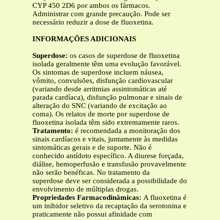
CYP 450 2D6 por ambos os fármacos.
Administrar com grande precaução. Pode ser
necessário reduzir a dose de fluoxetina.
INFORMAÇÕES ADICIONAIS
Superdose:
os casos de superdose de fluoxetina
isolada geralmente têm uma evolução favorável.
Os sintomas de superdose incluem náusea,
vômito, convulsões, disfunção cardiovascular
(variando desde arritmias assintomáticas até
parada cardíaca), disfunção pulmonar e sinais de
alteração do SNC (variando de excitação ao
coma). Os relatos de morte por superdose de
fluoxetina isolada têm sido extremamente raros.
Tratamento:
é recomendada a monitoração dos
sinais cardíacos e vitais, juntamente às medidas
sintomáticas gerais e de suporte. Não é
conhecido antídoto específico. A diurese forçada,
diálise, hemoperfusão e transfusão provavelmente
não serão benéficas. No tratamento da
superdose deve ser considerada a possibilidade do
envolvimento de múltiplas drogas.
Propriedades Farmacodinâmicas:
A fluoxetina é
um inibidor seletivo da recaptação da serotonina e
praticamente não possui afinidade com