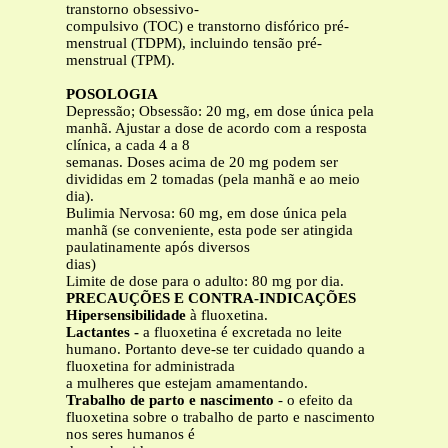
transtorno obsessivo-
compulsivo (TOC) e transtorno disfórico pré-
menstrual (TDPM), incluindo tensão pré-
menstrual (TPM).
POSOLOGIA
Depressão; Obsessão: 20 mg, em dose única pela
manhã. Ajustar a dose de acordo com a resposta
clínica, a cada 4 a 8
semanas. Doses acima de 20 mg podem ser
divididas em 2 tomadas (pela manhã e ao meio
dia).
Bulimia Nervosa: 60 mg, em dose única pela
manhã (se conveniente, esta pode ser atingida
paulatinamente após diversos
dias)
Limite de dose para o adulto: 80 mg por dia.
PRECAUÇÕES E CONTRA-INDICAÇÕES
Hipersensibilidade
à fluoxetina.
Lactantes -
a fluoxetina é excretada no leite
humano. Portanto deve-se ter cuidado quando a
fluoxetina for administrada
a mulheres que estejam amamentando.
Trabalho de parto e nascimento
- o efeito da
fluoxetina sobre o trabalho de parto e nascimento
nos seres humanos é