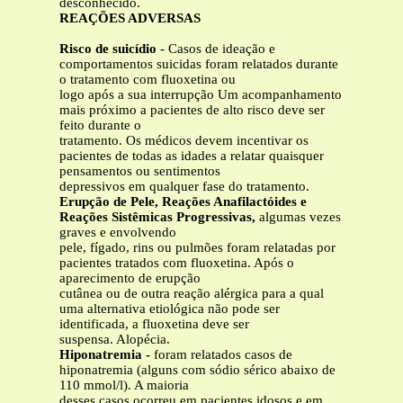
desconhecido.
REAÇÕES ADVERSAS
Risco de suicídio
- Casos de ideação e
comportamentos suicidas foram relatados durante
o tratamento com fluoxetina ou
logo após a sua interrupção Um acompanhamento
mais próximo a pacientes de alto risco deve ser
feito durante o
tratamento. Os médicos devem incentivar os
pacientes de todas as idades a relatar quaisquer
pensamentos ou sentimentos
depressivos em qualquer fase do tratamento.
Erupção de Pele, Reações Anafilactóides e
Reações Sistêmicas Progressivas,
algumas vezes
graves e envolvendo
pele, fígado, rins ou pulmões foram relatadas por
pacientes tratados com fluoxetina. Após o
aparecimento de erupção
cutânea ou de outra reação alérgica para a qual
uma alternativa etiológica não pode ser
identificada, a fluoxetina deve ser
suspensa. Alopécia.
Hiponatremia -
foram relatados casos de
hiponatremia (alguns com sódio sérico abaixo de
110 mmol/l). A maioria
desses casos ocorreu em pacientes idosos e em