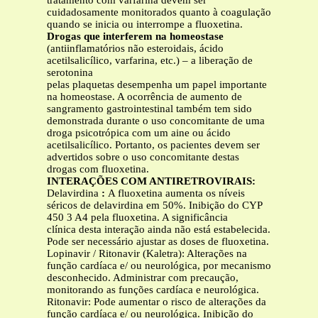
tratamento com varfarina devem ser
cuidadosamente monitorados quanto à coagulação
quando se inicia ou interrompe a fluoxetina.
Drogas que interferem na homeostase
(antiinflamatórios não esteroidais, ácido
acetilsalicílico, varfarina, etc.) – a liberação de
serotonina
pelas plaquetas desempenha um papel importante
na homeostase. A ocorrência de aumento de
sangramento gastrointestinal também tem sido
demonstrada durante o uso concomitante de uma
droga psicotrópica com um aine ou ácido
acetilsalicílico. Portanto, os pacientes devem ser
advertidos sobre o uso concomitante destas
drogas com fluoxetina.
INTERAÇÕES COM ANTIRETROVIRAIS:
Delavirdina
:
A fluoxetina aumenta os níveis
séricos de delavirdina em 50%. Inibição do CYP
450 3 A4 pela fluoxetina. A significância
clínica desta interação ainda não está estabelecida.
Pode ser necessário ajustar as doses de fluoxetina.
Lopinavir / Ritonavir (Kaletra): Alterações na
função cardíaca e/ ou neurológica, por mecanismo
desconhecido. Administrar com precaução,
monitorando as funções cardíaca e neurológica.
Ritonavir: Pode aumentar o risco de alterações da
função cardíaca e/ ou neurológica. Inibição do