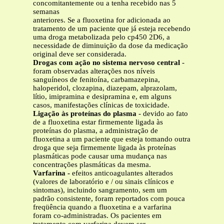
concomitantemente ou a tenha recebido nas 5
semanas
anteriores. Se a fluoxetina for adicionada ao
tratamento de um paciente que já esteja recebendo
uma droga metabolizada pelo cp450 2D6, a
necessidade de diminuição da dose da medicação
original deve ser considerada.
Drogas com ação no sistema nervoso central
-
foram observadas alterações nos níveis
sanguíneos de fenitoína, carbamazepina,
haloperidol, clozapina, diazepam, alprazolam,
lítio, imipramina e desipramina e, em alguns
casos, manifestações clínicas de toxicidade.
Ligação às proteínas do plasma
- devido ao fato
de a fluoxetina estar firmemente ligada às
proteínas do plasma, a administração de
fluoxetina a um paciente que esteja tomando outra
droga que seja firmemente ligada às proteínas
plasmáticas pode causar uma mudança nas
concentrações plasmáticas da mesma.
Varfarina -
efeitos anticoagulantes alterados
(valores de laboratório e / ou sinais clínicos e
sintomas), incluindo sangramento, sem um
padrão consistente, foram reportados com pouca
freqüência quando a fluoxetina e a varfarina
foram co-administradas. Os pacientes em