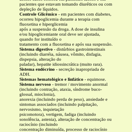
pacientes que estavam tomando diuréticos ou com
depleção de líquidos.
Controle Glicêmico
- em pacientes com diabetes,
ocorreu hipoglicemia durante a terapia com
fluoxetina e hiperglicemia
após a suspensão da droga. A dose de insulina
e/ou hipoglicemiante oral deve ser ajustada,
quando for instituído o
tratamento com a fluoxetina e após sua suspensão.
Sistema digestivo
- distúrbios gastrointestinais
(incluindo diarréia, náusea, vômito, disfagia,
dispepsia, alteração do
paladar), hepatite idiossincrática (muito rara).
Sistema endócrino -
secreção inapropriada de
ADH.
Sistemas hematológico e linfático
- equimose.
Sistema nervoso
- tremor / movimento anormal
(incluindo contração, ataxia, síndrome buco-
glossal, mioclonia),
anorexia (incluindo perda de peso), ansiedade e
sintomas associados (incluindo palpitação,
nervosismo, inquietação
psicomotora), vertigem, fadiga (incluindo
sonolência, astenia), alteração de concentração ou
raciocínio (incluindo
concentração diminuída, processo de raciocínio