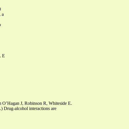
0
, a
o
. E
om O’Hagan J, Robinson R, Whiteside E.
 Drug-alcohol interactions are