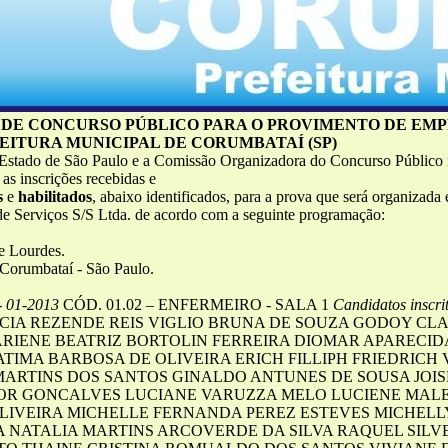
 DE CONCURSO PÚBLICO PARA O PROVIMENTO DE EM
EITURA MUNICIPAL DE CORUMBATAÍ (SP)
 Estado de São Paulo e a Comissão Organizadora do Concurso Público
as inscrições recebidas e
s
e
habilitados
, abaixo identificados, para a prova que será organizada 
de Serviços S/S Ltda. de acordo com a seguinte programação:
e Lourdes.
Corumbataí - São Paulo.
 01-2013
CÓD. 01.02 – ENFERMEIRO - SALA 1
Candidatos inscri
CIA REZENDE REIS VIGLIO BRUNA DE SOUZA GODOY CLAU
IENE BEATRIZ BORTOLIN FERREIRA DIOMAR APARECIDA
ATIMA BARBOSA DE OLIVEIRA ERICH FILLIPH FRIEDRICH
MARTINS DOS SANTOS GINALDO ANTUNES DE SOUSA JOIS
R GONCALVES LUCIANE VARUZZA MELO LUCIENE MALE
LIVEIRA MICHELLE FERNANDA PEREZ ESTEVES MICHELLY
A NATALIA MARTINS ARCOVERDE DA SILVA RAQUEL SIL