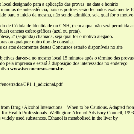
local designado para a aplicação das provas, na data e horário
) minutos de antecedência, pois os portões serão fechados exatamente 1
cido para o início da mesma, não sendo admitido, seja qual for o motivo
do de Cédula de Identidade ou CNH, (sem a qual não será permitida a
duas) canetas esferográficas (azul ou preta).
ese, 2ª (segunda) chamada, seja qual for o motivo alegado.
oras ou qualquer outro tipo de consulta.
os atos decorrentes destes Concursos estarão disponíveis no site
objetivas dar-se-a no mesmo local 15 minutos após o término das provas
ado pela imprensa e estará à disposição dos interessados no endereço
mativo
www.tsrconcursos.com.br.
r/encerrados/CP1-1_adicional.pdf
d from Drug / Alcohol Interactions – When to be Cautious. Adapted fr
r Health Professionals. Wellington: Alcohol Advisory Council, 1993.)
 widely used substances. Ethanol is metabolised in the liver by