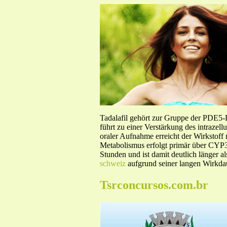
Tadalafil gehört zur Gruppe der PDE5
führt zu einer Verstärkung des intraze
oraler Aufnahme erreicht der Wirkstof
Metabolismus erfolgt primär über CYP3A
Stunden und ist damit deutlich länger a
schweiz
aufgrund seiner langen Wirkdau
Tsrconcursos.com.br