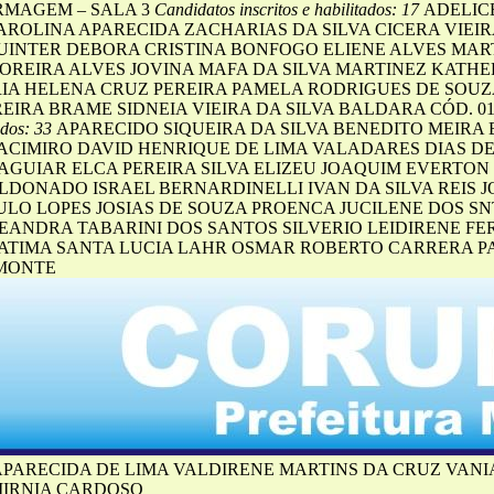
ERMAGEM – SALA 3
Candidatos inscritos e habilitados: 17
ADELIC
ROLINA APARECIDA ZACHARIAS DA SILVA CICERA VIEIR
INTER DEBORA CRISTINA BONFOGO ELIENE ALVES MART
OREIRA ALVES JOVINA MAFA DA SILVA MARTINEZ KATH
A HELENA CRUZ PEREIRA PAMELA RODRIGUES DE SOUZ
EIRA BRAME SIDNEIA VIEIRA DA SILVA BALDARA CÓD. 0
ados: 33
APARECIDO SIQUEIRA DA SILVA BENEDITO MEIR
ACIMIRO DAVID HENRIQUE DE LIMA VALADARES DIAS DE
AGUIAR ELCA PEREIRA SILVA ELIZEU JOAQUIM EVERT
LDONADO ISRAEL BERNARDINELLI IVAN DA SILVA REIS J
ULO LOPES JOSIAS DE SOUZA PROENCA JUCILENE DOS S
EANDRA TABARINI DOS SANTOS SILVERIO LEIDIRENE F
FATIMA SANTA LUCIA LAHR OSMAR ROBERTO CARRERA 
MONTE
 APARECIDA DE LIMA VALDIRENE MARTINS DA CRUZ VAN
MIRNIA CARDOSO