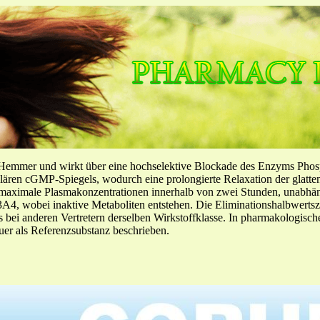
-Hemmer und wirkt über eine hochselektive Blockade des Enzyms Pho
llulären cGMP-Spiegels, wodurch eine prolongierte Relaxation der glatt
f maximale Plasmakonzentrationen innerhalb von zwei Stunden, unabh
4, wobei inaktive Metaboliten entstehen. Die Eliminationshalbwertszeit
ls bei anderen Vertretern derselben Wirkstoffklasse. In pharmakologisc
er als Referenzsubstanz beschrieben.