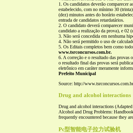
1. Os candidatos deverão comparecer ao 
estabelecido, com no mínimo 30 (trinta
(dez) minutos antes do horário estabele
entrada de candidatos retardatários.
2. O candidato deverá comparecer muni
candidato a realização da prova), e 02 (
3. Não será concedida em nenhuma hipót
4. Não será permitido o uso de calculad
5. Os Editais completos bem como todos 
www.tsrconcursos.com.br.
6. A correção e o resultado das provas 
o resultado final das provas será public
eletrônico em caráter meramente infor
Prefeito Municipal
Source: http://www.tsrconcursos.com.b
Drug and alcohol interactions
Drug and alcohol interactions (Adapte
Alcohol and Drug Problems: Handbook fo
frequently encountered because they are
Pc型智能电子拉力试验机