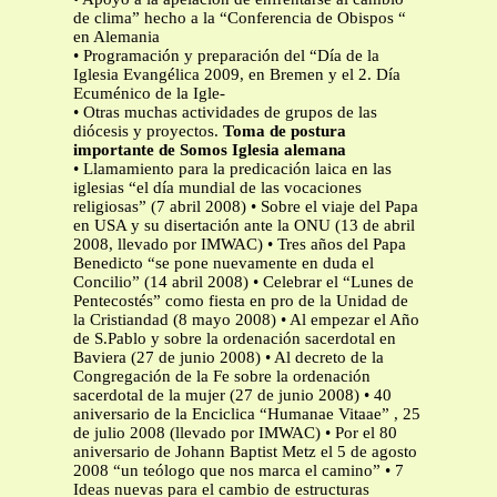
de clima” hecho a la “Conferencia de Obispos “
en Alemania
• Programación y preparación del “Día de la
Iglesia Evangélica 2009, en Bremen y el 2. Día
Ecuménico de la Igle-
• Otras muchas actividades de grupos de las
diócesis y proyectos.
Toma de postura
importante de Somos Iglesia alemana
• Llamamiento para la predicación laica en las
iglesias “el día mundial de las vocaciones
religiosas” (7 abril 2008) • Sobre el viaje del Papa
en USA y su disertación ante la ONU (13 de abril
2008, llevado por IMWAC) • Tres años del Papa
Benedicto “se pone nuevamente en duda el
Concilio” (14 abril 2008) • Celebrar el “Lunes de
Pentecostés” como fiesta en pro de la Unidad de
la Cristiandad (8 mayo 2008) • Al empezar el Año
de S.Pablo y sobre la ordenación sacerdotal en
Baviera (27 de junio 2008) • Al decreto de la
Congregación de la Fe sobre la ordenación
sacerdotal de la mujer (27 de junio 2008) • 40
aniversario de la Enciclica “Humanae Vitaae” , 25
de julio 2008 (llevado por IMWAC) • Por el 80
aniversario de Johann Baptist Metz el 5 de agosto
2008 “un teólogo que nos marca el camino” • 7
Ideas nuevas para el cambio de estructuras