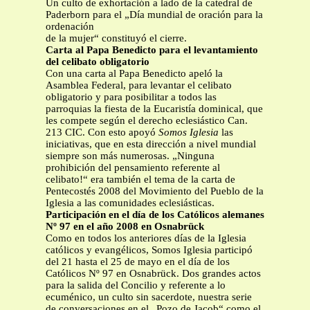
Un culto de exhortación a lado de la catedral de
Paderborn para el „Día mundial de oración para la
ordenación
de la mujer“ constituyó el cierre.
Carta al Papa Benedicto para el levantamiento
del celibato obligatorio
Con una carta al Papa Benedicto apeló la
Asamblea Federal, para levantar el celibato
obligatorio y para posibilitar a todos las
parroquias la fiesta de la Eucaristía dominical, que
les compete según el derecho eclesiástico Can.
213 CIC. Con esto apoyó
Somos Iglesia
las
iniciativas, que en esta dirección a nivel mundial
siempre son más numerosas. „Ninguna
prohibición del pensamiento referente al
celibato!“ era también el tema de la carta de
Pentecostés 2008 del Movimiento del Pueblo de la
Iglesia a las comunidades eclesiásticas.
Participación en el día de los Católicos alemanes
Nº 97 en el año 2008 en Osnabrück
Como en todos los anteriores días de la Iglesia
católicos y evangélicos, Somos Iglesia participó
del 21 hasta el 25 de mayo en el día de los
Católicos Nº 97 en Osnabrück. Dos grandes actos
para la salida del Concilio y referente a lo
ecuménico, un culto sin sacerdote, nuestra serie
de conversaciones en el „Pozo de Jacob“ como el