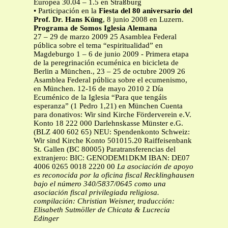
Europea 30.04 – 1.5 en Straßburg
• Participación en la
Fiesta del 80 aniversario del
Prof. Dr. Hans Küng
, 8 junio 2008 en Luzern.
Programa de Somos Iglesia Alemana
27 – 29 de marzo 2009 25 Asamblea Federal
pública sobre el tema “espiritualidad” en
Magdeburgo 1 – 6 de junio 2009 - Primera etapa
de la peregrinación ecuménica en bicicleta de
Berlin a München., 23 – 25 de octubre 2009 26
Asamblea Federal pública sobre el ecumenismo,
en München. 12-16 de mayo 2010 2 Día
Ecuménico de la Iglesia “Para que tengáis
esperanza” (1 Pedro 1,21) en München Cuenta
para donativos: Wir sind Kirche Förderverein e.V.
Konto 18 222 000 Darlehnskasse Münster e.G.
(BLZ 400 602 65) NEU: Spendenkonto Schweiz:
Wir sind Kirche Konto 501015.20 Raiffeisenbank
St. Gallen (BC 80005) Paratransferencias del
extranjero: BIC: GENODEM1DKM IBAN: DE07
4006 0265 0018 2220 00
La asociación de apoyo
es reconocida por la oficina fiscal Recklinghausen
bajo el número 340/5837/0645 como una
asociación fiscal privilegiada religiosa.
compilación: Christian Weisner, traducción:
Elisabeth Sutmöller de Chicata & Lucrecia
Edinger