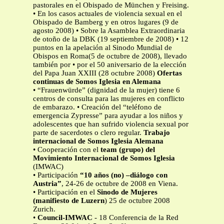
pastorales en el Obispado de München y Freising.
• En los casos actuales de violencia sexual en el
Obispado de Bamberg y en otros lugares (9 de
agosto 2008) • Sobre la Asamblea Extraordinaria
de otoño de la DBK (19 septiembre de 2008) • 12
puntos en la apelación al Sinodo Mundial de
Obispos en Roma(5 de octubre de 2008), llevado
también por • por el 50 aniversario de la elección
del Papa Juan XXIII (28 octubre 2008)
Ofertas
continuas de Somos Iglesia en Alemana
• “Frauenwürde” (dignidad de la mujer) tiene 6
centros de consulta para las mujeres en conflicto
de embarazo. • Creación del “teléfono de
emergencia Zypresse” para ayudar a los niños y
adolescentes que han sufrido violencia sexual por
parte de sacerdotes o clero regular.
Trabajo
internacional de Somos Iglesia Alemana
• Cooperación con el
team (grupo) del
Movimiento Internacional de Somos Iglesia
(IMWAC)
• Participación
“10 años (no) –diálogo con
Austria”
, 24-26 de octubre de 2008 en Viena.
• Participación en el
Sinodo de Mujeres
(manifiesto de Luzern
) 25 de octubre 2008
Zurich.
•
Council-IMWAC
- 18 Conferencia de la Red