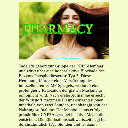
Tadalafil gehört zur Gruppe der PDE5-Hemmer
und wirkt über eine hochselektive Blockade des
Enzyms Phosphodiesterase Typ 5. Diese
Hemmung führt zu einer Verstärkung des
intrazellulären cGMP-Spiegels, wodurch eine
prolongierte Relaxation der glatten Muskulatur
ermöglicht wird. Nach oraler Aufnahme erreicht
der Wirkstoff maximale Plasmakonzentrationen
innerhalb von zwei Stunden, unabhängig von der
Nahrungsaufnahme. Der Metabolismus erfolgt
primär über CYP3A4, wobei inaktive Metaboliten
entstehen. Die Eliminationshalbwertszeit liegt bei
durchschnittlich 17,5 Stunden und ist damit