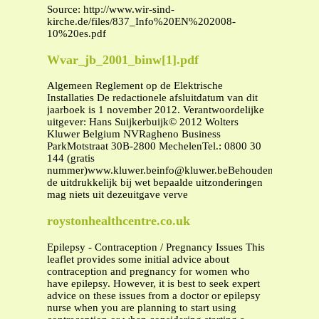
Source: http://www.wir-sind-
kirche.de/files/837_Info%20EN%202008-
10%20es.pdf
Wvar_jb_2001_binw[1].pdf
Algemeen Reglement op de Elektrische
Installaties De redactionele afsluitdatum van dit
jaarboek is 1 november 2012. Verantwoordelijke
uitgever: Hans Suijkerbuijk© 2012 Wolters
Kluwer Belgium NVRagheno Business
ParkMotstraat 30B-2800 MechelenTel.: 0800 30
144 (gratis
nummer)
www.kluwer.beinfo@kluwer.beBehoudens
de uitdrukkelijk bij wet bepaalde uitzonderingen
mag niets uit dezeuitgave verve
roystonhealthcentre.co.uk
Epilepsy - Contraception / Pregnancy Issues This
leaflet provides some initial advice about
contraception and pregnancy for women who
have epilepsy. However, it is best to seek expert
advice on these issues from a doctor or epilepsy
nurse when you are planning to start using