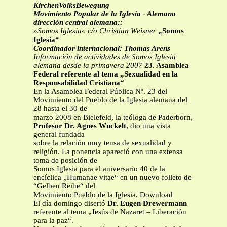
KirchenVolksBewegung
Movimiento Popular de la Iglesia - Alemana
dirección central alemana::
»Somos Iglesia« c/o Christian Weisner
„Somos
Iglesia“
Coordinador internacional: Thomas Arens
Información de actividades de Somos Iglesia
alemana desde la primavera 2007
23. Asamblea
Federal referente al tema „Sexualidad en la
Responsabilidad Cristiana“
En la Asamblea Federal Pública Nº. 23 del
Movimiento del Pueblo de la Iglesia alemana del
28 hasta el 30 de
marzo 2008 en Bielefeld, la teóloga de Paderborn,
Profesor Dr. Agnes Wuckelt
, dio una vista
general fundada
sobre la relación muy tensa de sexualidad y
religión. La ponencia apareció con una extensa
toma de posición de
Somos Iglesia para el aniversario 40 de la
encíclica „Humanae vitae“ en un nuevo folleto de
“Gelben Reihe“ del
Movimiento Pueblo de la Iglesia. Download
El día domingo disertó
Dr. Eugen Drewermann
referente al tema „Jesús de Nazaret – Liberación
para la paz“.