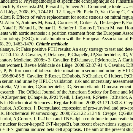
ncellotti P. Physiopathologie et spécificité échographique de l’insuffi
hleich F, Krzesinski JM, Piérard L, Scheen AJ. Comment je traite …. e
Méd Liège, 2008, 63, 174-181. 12. Unger Ph, Plein D, Van Camp G, Co
otti P. Effects of valve replacement for aortic stenosis on mitral regur
Al-Attar N, Antunes M, Bax J, Cormier B, Cribier A, De Jaegere P, Fo
 Nataf P, Piérard L, Pomar JL, Schofer J, Tornos P, Tuzcu M, van Hou
ients with aortic stenosis : a position statement from the European Ass
ardiology (ESC), in collaboration with the European Association of P
008, 29, 1463-1470.
Chimie médicale
lanaye, P; False positive PTH results: An easy strategy to test and detec
7:150-152 2. Cavalier, E;Delanaye, P;Chapelle, JP;Souberbielle, JC; Vi
ratory Medicine. 2008;:- 3. Cavalier, E;Delanaye, P;Morreale, A;Carlis
nant women]. Revue Médicale de Liège. 2008;63:87-91 4. Cavalier, E;R
, P; Performance of iohexol determination in serum and urine by HPLC:
;396:80-85 5. Cavalier, E;Rozet, E;Dubois, N;Charlier, C;Hubert, P;Ch
n serum and urine by HPLC: validation, risk and uncertainty assessmen
tretta, V;Cormier, C;Souberbielle, JC; Serum vitamin D measurement m
Research : The Official Journal of the American Society for Bone and 
A;Carpentier, I;Chapelle, JP;O’Neill, L;Beyaert, R;Piette, J;Chariot, 
ds in Biochemical Sciences - Regular Edition. 2008;33:171-180 8. Cre
hariot, A;Cornez, I; Deregulated expression of pro-survival and pro-a
cells. Biochemical Pharmacology. 2008;75:2122-2134 9. Creppe, C;Gill
ariot, A;Cornez, I; IL-1beta and TNF-alpha contribute to pancreatic bet
ctor nuclear factor-kappaB (NF-kappaB), but recent observations sugges
 IFN-gamma-induced beta cell apoptosis. The aim of the present study