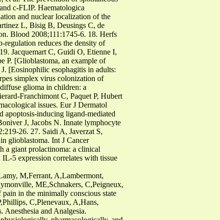
-8 and c-FLIP. Haematologica
tion and nuclear localization of the
tinez L, Bisig B, Deusings C, de
ion. Blood 2008;111:1745-6. 18. Herfs
-regulation reduces the density of
 19. Jacquemart C, Guidi O, Etienne I,
be P. [Glioblastoma, an example of
. [Eosinophilic esophagitis in adults:
pes simplex virus colonization of
iffuse glioma in children: a
Pierard-Franchimont C, Paquet P, Hubert
macological issues. Eur J Dermatol
ted apoptosis-inducing ligand-mediated
Boniver J, Jacobs N. Innate lymphocyte
2:219-26. 27. Saidi A, Javerzat S,
in glioblastoma. Int J Cancer
a giant prolactinoma: a clinical
L-5 expression correlates with tissue
Z,Lamy, M,Ferrant, A,Lambermont,
,Faymonville, ME,Schnakers, C,Peigneux,
pain in the minimally conscious state
,Phillips, C,Plenevaux, A,Hans,
rs. Anesthesia and Analgesia.
hysiologically, pharmacologically, and