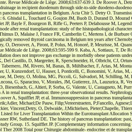
ante. Revue Médicale de Liège. 2008;63:637-639
3.
De Roover A, Detr
 drainage in recipient duodenum through side-to-side duodeno-duodeno
in pancreas transplantation in Belgium. Acta Chir 5. Detry O. Transmi
: 6. Ghisdal L, Touchard G, Goujon JM, Buob D, Durand D, Mourad 
flet JP, Bayle F, Bourgeon B, Rifle G, Peeters P, Delahousse M, Legen
ode after renal transplantation: study of the histopathological characte
, Thimus D, Malaise J, France FR, Camberlin C, Mertens I, de Burbure
urgically removed thyroid carcinoma in Belgium ten years after Chernoby
y, O, Deroover, A, Piront, P, Polus, M, Honoré, P, Meurisse, M. Quand
vue Médicale de Liège. 2008;63:595-599 9. Kaba, A, Sottiaux, T, De Ro
tilation does not improve gas exchange in morbidly obese patients und
Del Castillo, D, Margreiter, R, Sperschneider, H, Olbricht, CJ, Ortuno
 Tabernero, JM, Rivero, M, Banas, B, Mühlbacher, F, Arias, M, Montag
er, U, Kunzendorf, U, Hauser, I, Ponticelli, C, Bonomini, V, Arias, M
se, M, Detry, O, Molina, MG, Piccoli, G, Salvadori, M, Schilling, M, R
ncona, G, Sparacino, V, Morales, JM, Gutierrez, JA, Lauzurica, R, Ve
D, Biesenbach, G, Altieri, P, Sorba, G, Valente, U, Castagneto, M, Pur
A in renal transplantation: three-year observational results. Nephrology
over A, Squifflet JP, et al. Immunosuppression in pancreas transplanta
ik;Adler, Michael;De Pauw, Filip;Vereerstraeten, P;Fancello, Agnese;Le
kier, Vincent;Detry, O, Delwaide, J;Michielsen, Pieter;Chapelle, Thie
Listed for Liver Transplantation Within the Eurotransplant Allocation 
sner RW, Sutherland DE. The history of pancreas transplantation: past,
 Study Group. 15. Squifflet JP. [Complementary information concerning
l Ther 2008 Total pour Chirurgie abdominale- endocrine et de transplan