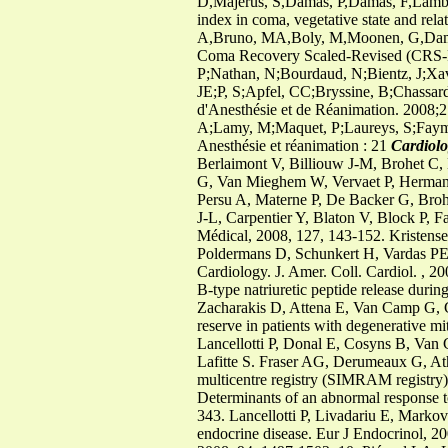
D,Majerus, S,Damas, P,Damas, F,Lambe
index in coma, vegetative state and re
A,Bruno, MA,Boly, M,Moonen, G,Damas,
Coma Recovery Scaled-Revised (CRS-R).
P;Nathan, N;Bourdaud, N;Bientz, J;Xav
JE;P, S;Apfel, CC;Bryssine, B;Chassard
d'Anesthésie et de Réanimation. 2008
A;Lamy, M;Maquet, P;Laureys, S;Faymon
Anesthésie et réanimation : 21
Cardiolo
Berlaimont V, Billiouw J-M, Brohet C,
G, Van Mieghem W, Vervaet P, Herman 
Persu A, Materne P, De Backer G, Broh
J-L, Carpentier Y, Blaton V, Block P, 
Médical, 2008, 127, 143-152. Kristens
Poldermans D, Schunkert H, Vardas PE, 
Cardiology. J. Amer. Coll. Cardiol. , 2
B-type natriuretic peptide release durin
Zacharakis D, Attena E, Van Camp G, Ga
reserve in patients with degenerative m
Lancellotti P, Donal E, Cosyns B, Van
Lafitte S. Fraser AG, Derumeaux G, Atha
multicentre registry (SIMRAM registry)
Determinants of an abnormal response to
343. Lancellotti P, Livadariu E, Marko
endocrine disease. Eur J Endocrinol, 20