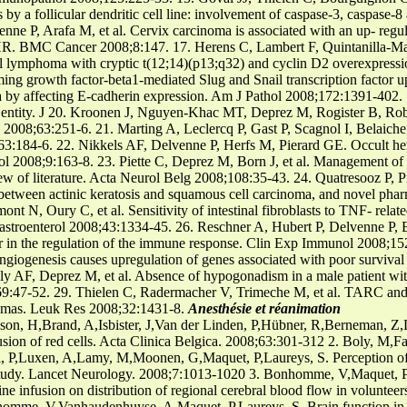
 by a follicular dendritic cell line: involvement of caspase-3, caspase
e P, Arafa M, et al. Cervix carcinoma is associated with an up- regula
VHR. BMC Cancer 2008;8:147. 17. Herens C, Lambert F, Quintanilla-Mar
l lymphoma with cryptic t(12;14)(p13;q32) and cyclin D2 overexpress
ing growth factor-beta1-mediated Slug and Snail transcription factor up
ia by affecting E-cadherin expression. Am J Pathol 2008;172:1391-402.
are entity. J 20. Kroonen J, Nguyen-Khac MT, Deprez M, Rogister B, Ro
 2008;63:251-6. 21. Marting A, Leclercq P, Gast P, Scagnol I, Belaiche J
63:184-6. 22. Nikkels AF, Delvenne P, Herfs M, Pierard GE. Occult her
l 2008;9:163-8. 23. Piette C, Deprez M, Born J, et al. Management of d
iew of literature. Acta Neurol Belg 2008;108:35-43. 24. Quatresooz P, 
between actinic keratosis and squamous cell carcinoma, and novel phar
nt N, Oury C, et al. Sensitivity of intestinal fibroblasts to TNF- rela
Gastroenterol 2008;43:1334-45. 26. Reschner A, Hubert P, Delvenne P, 
ctor in the regulation of the immune response. Clin Exp Immunol 2008;15
angiogenesis causes upregulation of genes associated with poor survival 
AF, Deprez M, et al. Absence of hypogonadism in a male patient with 
9:47-52. 29. Thielen C, Radermacher V, Trimeche M, et al. TARC and I
phomas. Leuk Res 2008;32:1431-8.
Anesthésie et réanimation
ksson, H,Brand, A,Isbister, J,Van der Linden, P,Hübner, R,Berneman, 
usion of red cells. Acta Clinica Belgica. 2008;63:301-312 2. Boly, M
i, P,Luxen, A,Lamy, M,Moonen, G,Maquet, P,Laureys, S. Perception of 
 study. Lancet Neurology. 2008;7:1013-1020 3. Bonhomme, V,Maquet, P
ne infusion on distribution of regional cerebral blood flow in voluntee
mme, V,Vanhaudenhuyse, A,Maquet, P,Laureys, S. Brain function in p