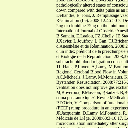
pathologically altered states of consci
down compared with delta pulse as an in
Deflandre, E, Joris, J. Remplissage vasc
Réanimation (Le). 2008;12:46-50 7. De
5ug or clonidine 75ug on the minimum lo
International Journal of Obstetric Ane
B,Samain, E,Laalou, FZ,Chelly, JE,Stad
J,Xavier, L,Jouffroy, L,Gan, TJ,Brichan
d'Anesthésie et de Réanimation. 2008;2
d'un index prédictif de la preeclampsie
et Biologie de la Reproduction. 2008;
subarachnoid blood migration consecuti
11. Hans, P,Luxen, A,Lamy, M,Bonhomme
Regional Cerebral Blood Flow in Volun
AC,Micheels, J,Lamy, M,Monsieurs, KG. 
Bystander. Resuscitation. 2008;77:216-
ventilation does not improve gas excha
M,Boveroux, P,Massion, P,Sadzot, B,
coma post-anoxique?. Revue Médicale 
P,D'Orio, V. Comparison of functional re
(PEEP) ramp procedure in an experiment
JP,Jacquemin, D,Lamy, M,Fontaine, R. A
Médicale de Liège. 2008;63:3-16 17. Le
microcirculation immediately after surg