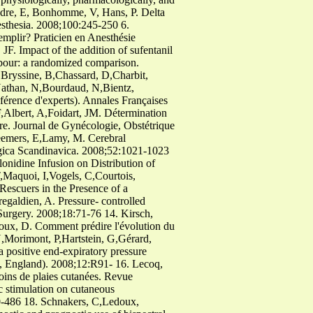
andre, E, Bonhomme, V, Hans, P. Delta
aesthesia. 2008;100:245-250 6.
remplir? Praticien en Anesthésie
. Impact of the addition of sufentanil
labour: a randomized comparison.
,Bryssine, B,Chassard, D,Charbit,
,Nathan, N,Bourdaud, N,Bientz,
férence d'experts). Annales Françaises
,Albert, A,Foidart, JM. Détermination
ire. Journal de Gynécologie, Obstétrique
eemers, E,Lamy, M. Cerebral
ogica Scandinavica. 2008;52:1021-1023
nidine Infusion on Distribution of
,Maquoi, I,Vogels, C,Courtois,
escuers in the Presence of a
galdien, A. Pressure- controlled
Surgery. 2008;18:71-76 14. Kirsch,
x, D. Comment prédire l'évolution du
Morimont, P,Hartstein, G,Gérard,
a positive end-expiratory pressure
n, England). 2008;12:R91- 16. Lecoq,
oins de plaies cutanées. Revue
c stimulation on cutaneous
480-486 18. Schnakers, C,Ledoux,