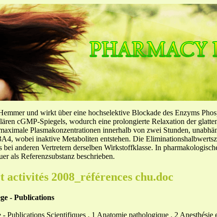
-Hemmer und wirkt über eine hochselektive Blockade des Enzyms Pho
llulären cGMP-Spiegels, wodurch eine prolongierte Relaxation der glatt
f maximale Plasmakonzentrationen innerhalb von zwei Stunden, unabh
4, wobei inaktive Metaboliten entstehen. Die Eliminationshalbwertszeit
ls bei anderen Vertretern derselben Wirkstoffklasse. In pharmakologisc
er als Referenzsubstanz beschrieben.
t activités 2008_références chu.doc
ge - Publications
 Publications Scientifiques . 1 Anatomie pathologique . 2 Anesthésie et