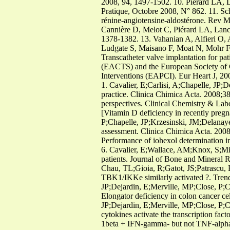
2008, 94, 1497-1502. 10. Piérard LA, La
Pratique, Octobre 2008, N° 862. 11. Sc
rénine-angiotensine-aldostérone. Rev 
Cannière D, Melot C, Piérard LA, Lancell
1378-1382. 13. Vahanian A, Alfieri O, 
Ludgate S, Maisano F, Moat N, Mohr F,
Transcatheter valve implantation for pat
(EACTS) and the European Society of C
Interventions (EAPCI). Eur Heart J, 2
1. Cavalier, E;Carlisi, A;Chapelle, JP;De
practice. Clinica Chimica Acta. 2008;38
perspectives. Clinical Chemistry & Labo
[Vitamin D deficiency in recently preg
P;Chapelle, JP;Krzesinski, JM;Delanaye
assessment. Clinica Chimica Acta. 2008
Performance of iohexol determination i
6. Cavalier, E;Wallace, AM;Knox, S;Mis
patients. Journal of Bone and Mineral 
Chau, TL;Gioia, R;Gatot, JS;Patrascu, F
TBK1/IKKe similarly activated ?. Tren
JP;Dejardin, E;Merville, MP;Close, P;C
Elongator deficiency in colon cancer 
JP;Dejardin, E;Merville, MP;Close, P;Ch
cytokines activate the transcription fa
1beta + IFN-gamma- but not TNF-alpha +