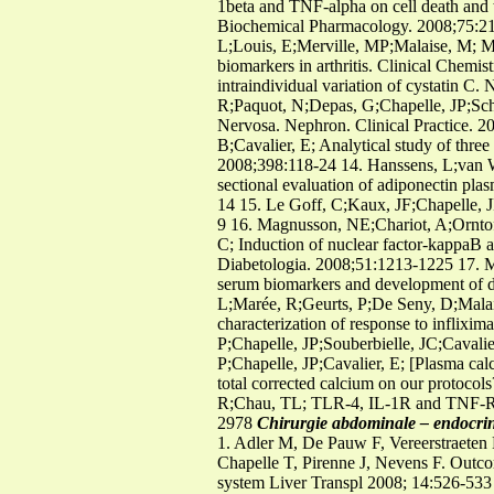
1beta and TNF-alpha on cell death and 
Biochemical Pharmacology. 2008;75:21
L;Louis, E;Merville, MP;Malaise, M; 
biomarkers in arthritis. Clinical Chem
intraindividual variation of cystatin C
R;Paquot, N;Depas, G;Chapelle, JP;Sche
Nervosa. Nephron. Clinical Practice. 2
B;Cavalier, E; Analytical study of thre
2008;398:118-24 14. Hanssens, L;van W
sectional evaluation of adiponectin pla
14 15. Le Goff, C;Kaux, JF;Chapelle, J
9 16. Magnusson, NE;Chariot, A;Orntoft
C; Induction of nuclear factor-kappaB a
Diabetologia. 2008;51:1213-1225 17. M
serum biomarkers and development of di
L;Marée, R;Geurts, P;De Seny, D;Malais
characterization of response to inflixim
P;Chapelle, JP;Souberbielle, JC;Caval
P;Chapelle, JP;Cavalier, E; [Plasma cal
total corrected calcium on our protocol
R;Chau, TL; TLR-4, IL-1R and TNF-R s
2978
Chirurgie abdominale – endocrine
1. Adler M, De Pauw F, Vereerstraeten P
Chapelle T, Pirenne J, Nevens F. Outcome
system Liver Transpl 2008; 14:526-533 