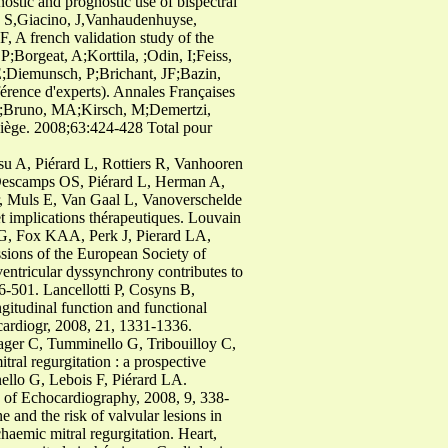
ic and prognostic use of bispectral
s, S,Giacino, J,Vanhaudenhuyse,
 french validation study of the
orgeat, A;Korttila, ;Odin, I;Feiss,
E;Diemunsch, P;Brichant, JF;Bazin,
érence d'experts). Annales Françaises
C;Bruno, MA;Kirsch, M;Demertzi,
iège. 2008;63:424-428 Total pour
u A, Piérard L, Rottiers R, Vanhooren
Descamps OS, Piérard L, Herman A,
, Muls E, Van Gaal L, Vanoverschelde
t implications thérapeutiques. Louvain
 G, Fox KAA, Perk J, Pierard LA,
sions of the European Society of
ventricular dyssynchrony contributes to
96-501. Lancellotti P, Cosyns B,
itudinal function and functional
ocardiogr, 2008, 21, 1331-1336.
ager C, Tumminello G, Tribouilloy C,
ral regurgitation : a prospective
ello G, Lebois F, Piérard LA.
J. of Echocardiography, 2008, 9, 338-
and the risk of valvular lesions in
aemic mitral regurgitation. Heart,