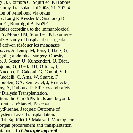
y O, Coimbra C, Squifflet JP, Honore
stomy Transplant Int 2008; 21: 707.
4.
ssion of lymphoma via organ
G, Lang P, Kessler M, Snanoudj R,
dre C, Bourbigot B, Noël C,
ristics according to the immunological
 CY, Mourad M, Squifflet JP, Daumerie
l? A study of hospital discharge data.
 doit-on réséquer les métastases
over, A, Lamy, M, Joris, J, Hans, G,
ergoing abdominal surgery. Obesity
, J, Sester, U, Kunzendorf, U, Dietl,
nino, G, Dietl, KH, Ortuno, J,
, Ancona, E, Calconi, G, Cambi, V, La
aedelli, C, Arns, W, Suarez, F,
rpooten, GA, Sennesael, J, Heidecke,
roy, A, Duhoux, P. Efficacy and safety
 Dialysis Transplantation.
tion: the Euro SPK trials and beyond.
rut, Jan;Starkel, Peter;Van
rry;Pirenne, Jacques; Outcome of
System. Liver Transplantation.
 14. Squifflet JP, Malaise J, Van Ophem
 organ procurement and transplantation
tation : 15
Chirurgie appareil