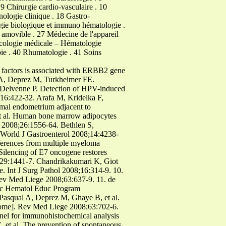
9 Chirurgie cardio-vasculaire . 10
nologie clinique . 18 Gastro-
gie biologique et immuno hématologie .
se amovible . 27 Médecine de l'appareil
ncologie médicale – Hématologie
pie . 40 Rhumatologie . 41 Soins
 factors is associated with ERBB2 gene
 A, Deprez M, Turkheimer FE.
, Delvenne P. Detection of HPV-induced
;16:422-32. Arafa M, Kridelka F,
mal endometrium adjacent to
et al. Human bone marrow adipocytes
ls 2008;26:1556-64. Bethlen S,
. World J Gastroenterol 2008;14:4238-
fferences from multiple myeloma
Silencing of E7 oncogene restores
8;29:1441-7. Chandrikakumari K, Giot
re. Int J Surg Pathol 2008;16:314-9. 10.
Rev Med Liege 2008;63:637-9. 11. de
Soc Hematol Educ Program
 Pasqual A, Deprez M, Ghaye B, et al.
drome]. Rev Med Liege 2008;63:702-6.
anel for immunohistochemical analysis
 et al. The prevention of spontaneous