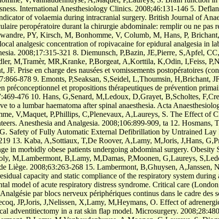
ousness. International Anesthesiology Clinics. 2008;46:131-146 5. Defl
dicator of volaemia during intracranial surgery. British Journal of An
ulaire peropératoire durant la chirurgie abdominale: remplir ou ne pas 
wandre, PY, Kirsch, M, Bonhomme, V, Columb, M, Hans, P, Brichant, JF
cal analgesic concentration of ropivacaine for epidural analgesia in 
sthesia. 2008;17:315-321 8. Diemunsch, P,Bazin, JE,Pierre, S,Apfel, CC
ler, M,Tramèr, MR,Kranke, P,Borgeat, A,Korttila, K,Odin, I,Feiss, P
t, JF. Prise en charge des nausées et vomissements postopératoires (con
7:866-878 9. Emonts, P,Seaksan, S,Seidel, L,Thoumsin, H,Brichant, JF
 en préconceptionnel et propositions thérapeutiques de prévention prima
37:469-476 10. Hans, G,Senard, M,Ledoux, D,Grayet, B,Scholtes, F,Cr
ve to a lumbar haematoma after spinal anaesthesia. Acta Anaesthesiol
, V,Maquet, P,Phillips, C,Plenevaux, A,Laureys, S. The Effect of Clo
teers. Anesthesia and Analgesia. 2008;106:899-909, ta 12. Hosmans, T
Safety of Fully Automatic External Defibrillation by Untrained Lay R
219 13. Kaba, A,Sottiaux, T,De Roover, A,Lamy, M,Joris, J,Hans, G,Pre
nge in morbidly obese patients undergoing abdominal surgery. Obesity 
Boly, M,Lambermont, B,Lamy, M,Damas, P,Moonen, G,Laureys, S,Ledou
de Liège. 2008;63:263-268 15. Lambermont, B,Ghuysen, A,Janssen, N,
sidual capacity and static compliance of the respiratory system during 
al model of acute respiratory distress syndrome. Critical care (Londo
nalgésie par blocs nerveux périphériques continus dans le cadre des s
coq, JP,Joris, J,Nelissen, X,Lamy, M,Heymans, O. Effect of adrenergi
ical adventitiectomy in a rat skin flap model. Microsurgery. 2008;28: