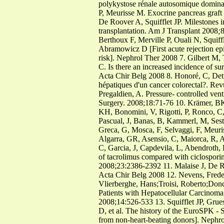
polykystose rénale autosomique domin
P, Meurisse M. Exocrine pancreas graft
De Roover A, Squifflet JP. Milestones 
transplantation. Am J Transplant 2008
;
8
Berthoux F, Merville P, Ouali N, Squif
Abramowicz D [First acute rejection epis
risk]. Nephrol Ther 2008 7. Gilbert M
C. Is there an increased incidence of s
Acta Chir Belg 2008 8. Honoré, C, Detr
hépatiques d'un cancer colorectal?. Re
Pregaldien, A. Pressure- controlled ven
Surgery. 2008;18:71-76 10. Krämer, BK, 
KH, Bonomini, V, Rigotti, P, Ronco, C,
Pascual, J, Banas, B, Kammerl, M, Sest
Greca, G, Mosca, F, Selvaggi, F, Meuris
Algarra, GR, Asensio, C, Maiorca, R, A
C, Garcia, J, Capdevila, L, Abendroth, 
of tacrolimus compared with ciclosporin 
2008;23:2386-2392 11. Malaise J, De Ro
Acta Chir Belg 2008 12. Nevens, Freder
Vlierberghe, Hans;Troisi, Roberto;Donc
Patients with Hepatocellular Carcinoma 
2008;14:526-533 13. Squifflet JP, Grues
D, et al. The history of the EuroSPK -
from non-heart-beating donors]. Nephro