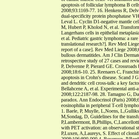
apoptosis of follicular lymphoma B cells
2008;93:1169-77. 16. Henkens R, Delvenn
dual-specificity protein phosphatase 
Leval L. Cyclin D1-negative mantle cel
M, Hubert P, Kholod N, et al. Transform
Langerhans cells in epithelial metaplas
et al. Pediatric gastric lymphoma: a r
translational research?]. Rev Med Liege
report of a case]. Rev Med Liege 2008;
bullous dermatitides. Am J Clin Dermato
retrospective study of 27 cases and rev
P, Delvenne P, Pierard GE. Crossroads 
2008;18:6-10. 25. Reenaers C, Franchimo
apoptosis in Crohn's disease. Scand J 
and dendritic cell cross-talk: a key fa
Bellahcene A, et al. Experimental anti-
2008;122:2187-98. 28. Tamagno G, Daly 
paradox. Ann Endocrinol (Paris) 2008;6
eosinophilia in peripheral T-cell lym
1. Baele, P, Muylle, L,Noens, L,Gulli
M,Sondag, D, Guidelines for the transf
P,Lambermont, B,Phillips, C,Lancellott
with PET activation: an observational
P,Luxen, A,Laureys, S. Effect of clonidi
2008;106:899-909 4. Boveroux, P,Bonho