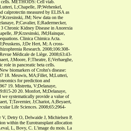
ta cells. METHODS: Cell viab.
tteri, L;Chapelle, JP;Wehenkel,
d calprotectin measured by ELISA as
JP;Krzesinski, JM; New data on the
 Delanaye, P;Cavalier, E;Radermecker,
e 3 Chronic Kidney Disease in Anorexia
apelle, JP;Krzesinski, JM;Hainque,
 equations. Clinica Chimica Acta.
;Peuskens, J;De Hert, M; A cross-
 Schizophrenia Research. 2008;106:308-
. Revue Médicale de Liège. 2008;63:43-
aert, J;Moore, F;Theatre, E;Verhaeghe,
role in pancreatic beta cells.
New biomarkers of Crohn's disease:
37 18. Meuwis, MA;Fillet, M;Lutteri,
teomics for prediction and
-967 19. Mistretta, V;Delanaye,
;29:815-20 20. Monfort, M;Delanaye,
d we systematically provide a value of
ert, T;Tavernier, J;Chariot, A;Beyaert,
cular Life Sciences. 2008;65:2964-
r V, Detry O, Delwaide J, Michielsen P,
ion within the Eurotransplant allocation
Leval, L, Bovy, C. L'image du mois. La