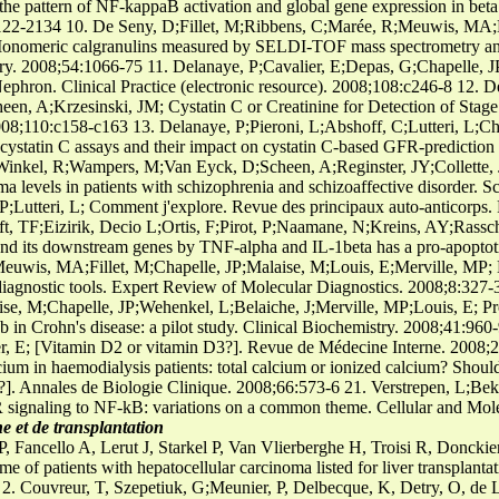
the pattern of NF-kappaB activation and global gene expression in be
22-2134 10. De Seny, D;Fillet, M;Ribbens, C;Marée, R;Meuwis, MA;Lu
Monomeric calgranulins measured by SELDI-TOF mass spectrometry an
istry. 2008;54:1066-75 11. Delanaye, P;Cavalier, E;Depas, G;Chapelle, 
. Nephron. Clinical Practice (electronic resource). 2008;108:c246-8 12.
en, A;Krzesinski, JM; Cystatin C or Creatinine for Detection of Stag
008;110:c158-c163 13. Delanaye, P;Pieroni, L;Abshoff, C;Lutteri, L;Ch
e cystatin C assays and their impact on cystatin C-based GFR-prediction
inkel, R;Wampers, M;Van Eyck, D;Scheen, A;Reginster, JY;Collette, J
sma levels in patients with schizophrenia and schizoaffective disorder.
P;Lutteri, L; Comment j'explore. Revue des principaux auto-anticorps
, TF;Eizirik, Decio L;Ortis, F;Pirot, P;Naamane, N;Kreins, AY;Rassch
nd its downstream genes by TNF-alpha and IL-1beta has a pro-apoptotic 
euwis, MA;Fillet, M;Chapelle, JP;Malaise, M;Louis, E;Merville, MP; 
agnostic tools. Expert Review of Molecular Diagnostics. 2008;8:327-
e, M;Chapelle, JP;Wehenkel, L;Belaiche, J;Merville, MP;Louis, E; Pro
ab in Crohn's disease: a pilot study. Clinical Biochemistry. 2008;41:960
ier, E; [Vitamin D2 or vitamin D3?]. Revue de Médecine Interne. 2008
cium in haemodialysis patients: total calcium or ionized calcium? Shoul
s?]. Annales de Biologie Clinique. 2008;66:573-6 21. Verstrepen, L;Beka
ignaling to NF-kB: variations on a common theme. Cellular and Mole
 et de transplantation
, Fancello A, Lerut J, Starkel P, Van Vlierberghe H, Troisi R, Donckie
 of patients with hepatocellular carcinoma listed for liver transplantat
2. Couvreur, T, Szepetiuk, G;Meunier, P, Delbecque, K, Detry, O, de 