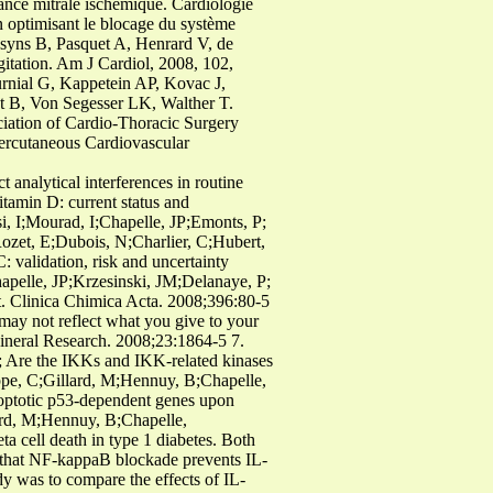
sance mitrale ischémique. Cardiologie
n optimisant le blocage du système
syns B, Pasquet A, Henrard V, de
gitation. Am J Cardiol, 2008, 102,
urnial G, Kappetein AP, Kovac J,
t B, Von Segesser LK, Walther T.
ociation of Cardio-Thoracic Surgery
ercutaneous Cardiovascular
t analytical interferences in routine
tamin D: current status and
i, I;Mourad, I;Chapelle, JP;Emonts, P;
ozet, E;Dubois, N;Charlier, C;Hubert,
 validation, risk and uncertainty
apelle, JP;Krzesinski, JM;Delanaye, P;
t. Clinica Chimica Acta. 2008;396:80-5
ay not reflect what you give to your
Mineral Research. 2008;23:1864-5 7.
A; Are the IKKs and IKK-related kinases
ppe, C;Gillard, M;Hennuy, B;Chapelle,
poptotic p53-dependent genes upon
ard, M;Hennuy, B;Chapelle,
a cell death in type 1 diabetes. Both
t that NF-kappaB blockade prevents IL-
 was to compare the effects of IL-