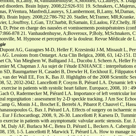
rmont, B,Lamy, M,Vanhaudenhuyse, A,Moonen, G,Laureys, S. Diagnost
lated disorders. Brain Injury. 2008;22:926-931 19. Schnakers, C,Majeru
 P,Ventura, Manfredi,Laureys, S,Lambermont, B,Lamy, M,Damas, F, A
 Brain Injury. 2008;22:786-792 20. Stadler, M;Tramer, MR;Kranke, P;B
ier, L;Jouffroy, L;Gan, TJ;Charbit, B;Samain, E;Laalou, FZ;Chelly, J
, D; Prise en charge des nausées et vomissements postopératoires (conf
;27:866-878 21. Vanhaudenhuyse, A;Boveroux, P;Boly, M;Schnakers, 
ville, M. Hypnose et perception de la douleur. Revue Médicale de L
gie
 Dupont AG, Gazagnes M-D, Heller F, Krzesinski J-M, Missault L, Pers
AG. Lessions from Ontarget. Acta Clin Belgica, 2008, 63, 142-151. 
et Ch, Van Mieghem W, Balligand J-L, Ducobu J, Scheen A, Heller Fr
Farnier M, Chapman J. Au sujet de l’étude ENHANCE : interprétations e
en SD, Baumgartner H, Casadei B, Drewler H, Eeckhout E, Filippatos
van der Wall EE, Fox K, Bas JJ. Highlights of the 2008 Scientific Ses
008, 52, 2032-2042. Lancellotti P, Cosyns B, Piérard LA. Dynamic left 
g exercise in patients with systolic heart failure. Europace, 2008, 10 : 4
ch O, Radermecker M, Piérard LA. Importance of left ventricular long
itral regurgitation : assessment by 2-D speckle tracking. J Am Soc Ech
 Camp G, Monin J-L, Brochet E, Berrebi A, Pibarot P, Chauvel C, Hass
nassopoulos G, Bax J, Piérard LA. Effects of surgery on ischaemic mit
. Eur J Echocardiogr, 2008, 9, 26-30. Lancellotti P, Karsera D, Tummin
 exercise in patients with asymptomatic valvular aortic stenosis. Eur. 
v M, Daly AF, Burlacu M-C, Betea D, Piérard L, Beckers A. Cabergoline 
08, 159, 1-5. Lancellotti P, Marwick T, Piérard LA. How to manage isch