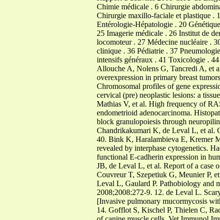
Chimie médicale . 6 Chirurgie abdominal
Chirurgie maxillo-faciale et plastique 
Entérologie-Hépatologie . 20 Génétiqu
25 Imagerie médicale . 26 Institut de den
locomoteur . 27 Médecine nucléaire . 3
clinique . 36 Pédiatrie . 37 Pneumologi
intensifs généraux . 41 Toxicologie . 4
Allouche A, Nolens G, Tancredi A, et 
overexpression in primary breast tumo
Chromosomal profiles of gene expressi
cervical (pre) neoplastic lesions: a t
Mathias V, et al. High frequency of 
endometrioid adenocarcinoma. Histopat
block granulopoiesis through neuropilin
Chandrikakumari K, de Leval L, et al. 
40. Bink K, Haralambieva E, Kremer M, 
revealed by interphase cytogenetics. H
functional E-cadherin expression in h
JB, de Leval L, et al. Report of a case 
Couvreur T, Szepetiuk G, Meunier P, e
Leval L, Gaulard P. Pathobiology and 
2008;2008:272-9. 12. de Leval L. Scary
[Invasive pulmonary mucormycosis with 
14. Gofflot S, Kischel P, Thielen C, R
of canine muscle cells. Vet Immunol I