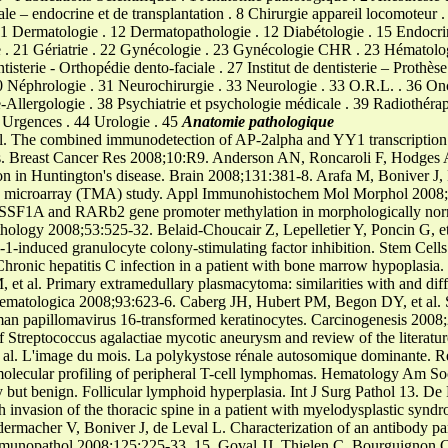
e – endocrine et de transplantation . 8 Chirurgie appareil locomoteur . 
. 11 Dermatologie . 12 Dermatopathologie . 12 Diabétologie . 15 Endocri
e . 21 Gériatrie . 22 Gynécologie . 23 Gynécologie CHR . 23 Hématolo
tisterie - Orthopédie dento-faciale . 27 Institut de dentisterie – Prothè
0 Néphrologie . 31 Neurochirurgie . 33 Neurologie . 33 O.R.L. . 36 O
e-Allergologie . 38 Psychiatrie et psychologie médicale . 39 Radiothéra
4 Urgences . 44 Urologie . 45
Anatomie pathologique
al. The combined immunodetection of AP-2alpha and YY1 transcription
rs. Breast Cancer Res 2008;10:R9. Anderson AN, Roncaroli F, Hodges
on in Huntington's disease. Brain 2008;131:381-8. Arafa M, Boniver J
issue microarray (TMA) study. Appl Immunohistochem Mol Morphol 2008
RASSF1A and RARb2 gene promoter methylation in morphologically nor
hology 2008;53:525-32. Belaid-Choucair Z, Lepelletier Y, Poncin G, 
-1-induced granulocyte colony-stimulating factor inhibition. Stem Cel
Chronic hepatitis C infection in a patient with bone marrow hypoplasia
et al. Primary extramedullary plasmacytoma: similarities with and di
aematologica 2008;93:623-6. Caberg JH, Hubert PM, Begon DY, et al. 
uman papillomavirus 16-transformed keratinocytes. Carcinogenesis 200
of Streptococcus agalactiae mycotic aneurysm and review of the literatu
t al. L'image du mois. La polykystose rénale autosomique dominante. 
molecular profiling of peripheral T-cell lymphomas. Hematology Am 
 but benign. Follicular lymphoid hyperplasia. Int J Surg Pathol 13. De
invasion of the thoracic spine in a patient with myelodysplastic syn
adermacher V, Boniver J, de Leval L. Characterization of an antibody p
mmunopathol 2008;125:225-33. 15. Goval JJ, Thielen C, Bourguignon C,