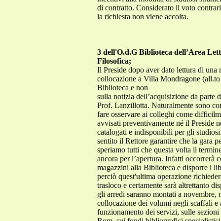
di contratto. Considerato il voto contrar
la richiesta non viene accolta.
3 dell'O.d.G Biblioteca dell’Area Lett
Filosofica;
Il Preside dopo aver dato lettura di una 
collocazione a Villa Mondragone (all.to 
Biblioteca e non
sulla notizia dell’acquisizione da parte dell’Università del fondo Ferrabino e sulla sua collocazione nella sede di Villa Mondragone, comunicata ora dal Prof. Lanzillotta. Naturalmente sono compiaciuto dell’acquisizione di questo fondo bibliografico da parte della nostra Università, ma ritengo di dover fare osservare ai colleghi come difficilmente possa essere considerata a vantaggio della Facoltà un’iniziativa personale della quale non sono stati avvisati preventivamente né il Preside né il Presidente della Biblioteca. Inoltre temo sia concreto il rischio che i libri acquisiti restino per molti anni non catalogati e indisponibili per gli studiosi. Per quanto concerne la Biblioteca, c’è poco da aggiungere sul punto dolente dell’arredo. Abbiamo appena sentito il Rettore garantire che la gara per gli arredi sarà presto conclusa e che a novembre la Biblioteca sarà completamente arredata. Naturalmente speriamo tutti che questa volta il termine indicato sia rispettato, ma deve essere chiaro che, una volta collocati scaffali e tavoli, bisognerà aspettare ancora per l’apertura. Infatti occorrerà completare la cablatura per i tavoli (richiederà da una a due settimane) e poi fare il trasloco dei libri dai magazzini alla Biblioteca e disporre i libri negli scaffali secondo la loro collocazione. Ricordo che stiamo parlando di circa 100.000 volumi e che perciò quest'ultima operazione richiederà circa un mese di lavoro. Il personale, come tutti sapete, si è molto prodigato in occasione della prima fase del trasloco e certamente sarà altrettanto disponibile adesso, ma questi tempi non mi sembrano comprimibili. Perciò l’apertura completa della Biblioteca, se gli arredi saranno montati a novembre, non potrà avvenire prima di gennaio 2003. Naturalmente stiamo lavorando da tempo a predisporre la collocazione dei volumi negli scaffali e a preparare il materiale informativo per gli utenti, contenente tutte le indicazioni utili sull’apertura, sul funzionamento dei servizi, sulle sezioni della Biblioteca, sulle collezioni e sui diversi fondi bibliografici specialistici, sulle banche dati in linea e in CD-Rom, sui fondi bibliografici specialistici e sui diversi referenti per i vari servizi. In occasione della inaugurazione della Biblioteca presenterò una relazione dettagliata, di cui oggi vorrei però anticipare alcuni punti. Quando sarà completamente allestita, la Biblioteca sarà articolata in tre sedi: la sala di lettura principale, la sala di lettura per la sezione di cinema e l’audiovideoteca. 1) La sede principale della Biblioteca è collocata, come tutti sapete, al piano terra dell’edificio B, dove si trovano anche gli uffi