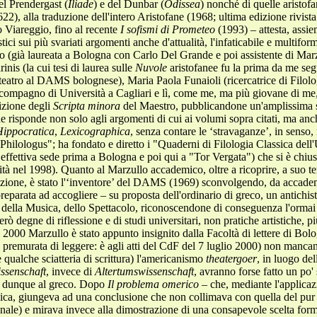
l Prendergast (
Iliade
) e del Dunbar (
Odissea
) nonché di quelle aristof
2), alla traduzione dell'intero Aristofane (1968; ultima edizione rivist
o Viareggio, fino al recente
I sofismi di Prometeo
(1993) – attesta, assiem
stici sui più svariati argomenti anche d'attualità, l'infaticabile e multif
o (già laureata a Bologna con Carlo Del Grande e poi assistente di Marzu
nis (la cui tesi di laurea sulle
Nuvole
aristofanee fu la prima da me segu
teatro al DAMS bolognese), Maria Paola Funaioli (ricercatrice di Filolo
ompagno di Università a Cagliari e lì, come me, ma più giovane di me, 
izione degli
Scripta minora
del Maestro, pubblicandone un'amplissima s
 risponde non solo agli argomenti di cui ai volumi sopra citati, ma anche
ippocratica
,
Lexicographica
, senza contare le ‘stravaganze’, in senso
"Philologus"; ha fondato e diretto i "Quaderni di Filologia Classica dell'U
ffettiva sede prima a Bologna e poi qui a "Tor Vergata") che si è chi
sità nel 1998). Quanto al Marzullo accademico, oltre a ricoprire, a suo 
ruzione, è stato l'‘inventore’ del DAMS (1969) sconvolgendo, da accade
impreparata ad accogliere – su proposta dell'ordinario di greco, un antich
 della Musica, dello Spettacolo, riconoscendone di conseguenza l'ormai 
rò degne di riflessione e di studi universitari, non pratiche artistiche, p
l 2000 Marzullo è stato appunto insignito dalla Facoltà di lettere di Bol
emurata di leggere: è agli atti del CdF del 7 luglio 2000) non mancan
 qualche sciatteria di scrittura) l'americanismo
theatergoer
, in luogo del
ssenschaft
, invece di
Altertumswissenschaft
, avranno forse fatto un po' 
 dunque al greco. Dopo
Il problema omerico
– che, mediante l'applicazio
epica, giungeva ad una conclusione che non collimava con quella del pu
ionale) e mirava invece alla dimostrazione di una consapevole scelta form