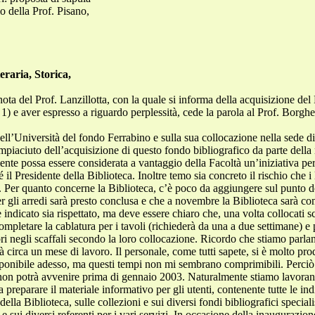
io della Prof. Pisano,
eraria, Storica,
nota del Prof. Lanzillotta, con la quale si informa della acquisizione de
1) e aver espresso a riguardo perplessità, cede la parola al Prof. Borgh
ci. La sala di lettura, dotata di un sistema di anti-taccheggio già installato, offrirà 188 posti complessivi, di cui 106 cablati (e quindi con la possibilità di collegarsi in rete per l’accesso a internet col proprio portatile, oltre che, ovviamente, con la possibilità di collegare il personal alla rete elettrica) e 82 non cablati (che potranno essere cablati con cavi dal soffitto in un secondo momento). Il totale delle raccolte comprende 95.000 volumi (il 70% costituito da fondi specialistici) ai quali si devono aggiungere le due recenti acquisizioni (per un totale di circa 7.000 volumi) dei fondi Caracciolo e Degani (quest’ultimo potrà essere accorpato al fondo Gallavotti, costituendo nel complesso un importante risorsa per gli studi di filologia classica). La Biblioteca (che sarà aperta dal lunedì al venerdì, come nella vecchia sede, ma con un orario più lungo: dalle 8,45 alle 19,30), sarà tutta a scaffale aperto (tranne le vecchie annate dei periodici collocate nel compact) e comprenderà un’emeroteca (con le annate correnti dei periodici), la sala di lettura, una saletta per le fotocopie, postazioni speciali per non vedenti e per lettori di microforme, e dodici postazioni per la consultazione del catalogo, delle banche-dati specialistiche su Cd Rom, per le ricerche bibliografiche in internet, per i periodici on line. Il servizio del prestito sarà automatizzato mediante l’uso di tesserini magnetici. Naturalmente continuerà il servizio di prestito nazionale e internazionale. 2) La sezione cinema sarà collocata nella sala T 25 dell’edificio A, che funge adesso da sala di lettura provvisoria. È già arredata: ha tavoli con 44 posti, scaffali lungo le pareti ed è dotata di un sistema anti-taccheggio già installato. Comprenderà circa 2000 volumi (i doppi della Scuola Nazionale di Cinematografia) concessi in comodato in seguito alla convenzione stipulata dalla Scuola con l’Università. Sarà aperta con lo stesso orario della Biblioteca e sarà dotata di due postazioni per la consultazione del catalogo e dei Cd-Rom e per l’accesso a internet (attualmente la postazione è una sola). I libri della sezione di cinema potranno essere collocati non appena gli scaffali saranno stati liberati dai volumi che verranno trasferiti nella sala di lettura principale. Contatti in questo senso sono stati già presi con la Scuola di Cinematografia. 3) L’audiovideoteca occupa l’aula P 11, al piano I dell’edificio A. È quasi completamente allestita e potrà essere aperta non appena saranno ultimati i lavori per renderla agibile al pubblico (soprattutto l’apertura delle finestre). Comprenderà 15 postazioni multimediali (10 sono già attive) per la visione e l’ascolto (tv, pc, cd musicali, vhs e dvd) e 5 postazioni per l’ascolto della musica, delle quali una per i dischi in vinile del fondo Pirrotta, una per le musicassette, e tre per l’ascolto di cd musicali, donate dal collega Ziino, che sono già attive e possono essere utilizzate da due utenti per ciascuna. Le attrezzature saranno incrementate da altre cinque postazioni comprendenti anche apparecchiature per la lavorazione di materiale digitale e analogico. Stiamo procedendo a incrementare le collezioni di videocassette, dvd e cd musicali: attualmente sono disponibili poche decine di videocassette, già della Biblioteca, ma le procedure per un primo ordine di 1000 tra videocassette e dvd, sono state avviate. La specificità dell’audiovideoteca impedisce una consultazione a scaffale aperto: perciò la consultazione avverrà su richiesta al personale di sala e, almeno in parte, su prenotazione. L’audiovideoteca sarà aperta, con orario continuato dal lunedì al venerdì dalle 10,00 alle 15,00. Per ora non possiamo fare di più date le carenze di personale. Contiamo quindi di realizzare un insieme coordinato di strutture e di servizi, con apertura alle nuove tecnologie che si affiancano alle funzioni tradizionali e insostituibili della Biblioteca di una Facoltà di Lettere. Tuttavia non mancano i problemi, che ritengo doveroso segnalare già ora alla Facoltà perché i colleghi ne siano consapevoli e possano aiutarci ad avviarne la soluzione. Un primo problema non riguarda specificamente la Biblioteca, ma gli spazi per gli studenti della Facoltà. I gravi ritardi nella consegna degli arredi hanno consentito alla Biblioteca di assolvere una funzione di supplenza, offrendo tavoli e sedie agli studenti che hanno potuto fruirne senza vincoli: studio congiunto, ascolto di musica mentre si legge, accesso con bibite e alimenti ecc. È chiaro che una volta che la Biblioteca sarà in funzione l’accesso alle sale di lettura sarà soggetto ai normali vincoli in uso nelle biblioteche e che pertanto gli studenti richiederanno, giustamente, spazi per continu