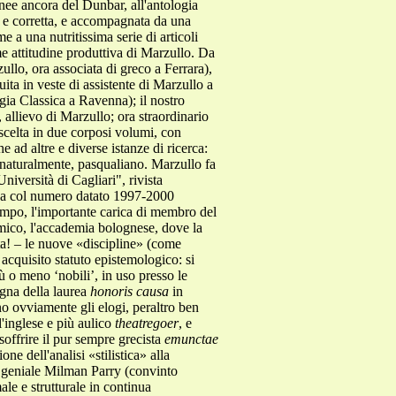
anee ancora del Dunbar, all'antologia
a e corretta, e accompagnata da una
e a una nutritissima serie di articoli
orme attitudine produttiva di Marzullo. Da
llo, ora associata di greco a Ferrara),
ita in veste di assistente di Marzullo a
gia Classica a Ravenna); il nostro
allievo di Marzullo; ora straordinario
celta in due corposi volumi, con
 ad altre e diverse istanze di ricerca:
, naturalmente, pasqualiano. Marzullo fa
niversità di Cagliari", rivista
usa col numero datato 1997-2000
tempo, l'importante carica di membro del
mico, l'accademia bolognese, dove la
ista! – le nuove «discipline» (come
acquisito statuto epistemologico: si
iù o meno ‘nobili’, in uso presso le
ogna della laurea
honoris causa
in
o ovviamente gli elogi, peraltro ben
l'inglese e più aulico
theatregoer
, e
soffrire il pur sempre grecista
emunctae
ne dell'analisi «stilistica» alla
r geniale Milman Parry (convinto
ale e strutturale in continua