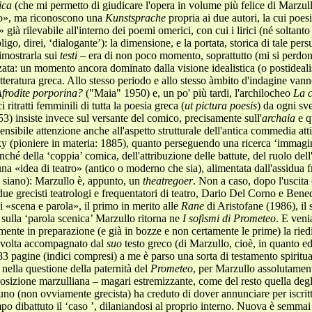
ica
(che mi permetto di giudicare l'opera in volume più felice di Marzul
co», ma riconoscono una
Kunstsprache
propria ai due autori, la cui poes
e» già rilevabile all'interno dei poemi omerici, con cui i lirici (né solta
go, direi, ‘dialogante’): la dimensione, e la portata, storica di tale persua
imostrarla sui
testi
– era di non poco momento, soprattutto (mi si perdoni
ata: un momento ancora dominato dalla visione idealistica (o postideali
etteratura greca. Allo stesso periodo e allo stesso àmbito d'indagine vanno a
frodite porporina?
("Maia" 1950) e, un po' più tardi, l'archilocheo
La 
 ritratti femminili di tutta la poesia greca (
ut pictura poesis
) da ogni sv
) insiste invece sul versante del comico, precisamente sull'
archaia
e q
ensibile attenzione anche all'aspetto strutturale dell'antica commedia att
ky (pioniere in materia: 1885), quanto perseguendo una ricerca ‘immagi
nché della ‘coppia’ comica, dell'attribuzione delle battute, del ruolo del
a «idea di teatro» (antico o moderno che sia), alimentata dall'assidua f
 siano): Marzullo è, appunto, un
theatregoer
. Non a caso, dopo l'uscita
ue grecisti teatrologi e frequentatori di teatro, Dario Del Corno e Bene
«scena e parola», il primo in merito alle
Rane
di Aristofane (1986), il
sulla ‘parola scenica’ Marzullo ritorna ne
I sofismi di Prometeo
. E veni
mente in preparazione (e già in bozze e non certamente le prime) la r
a volta accompagnato dal
suo
testo greco (di Marzullo, cioè, in quanto edi
 pagine (indici compresi) a me è parso una sorta di testamento spirituale 
e nella questione della paternità del
Prometeo
, per Marzullo assolutamen
osizione marzulliana – magari estremizzante, come del resto quella degli
 (non ovviamente grecista) ha creduto di dover annunciare per iscritto s
tempo dibattuto il ‘caso ’, dilaniandosi al proprio interno. Nuova è semma