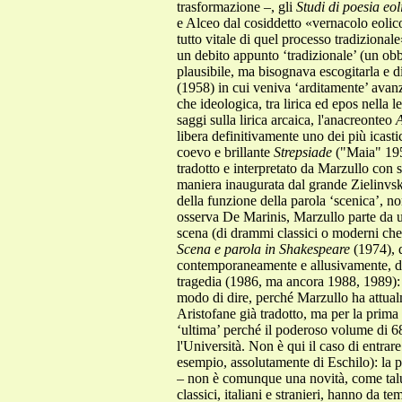
trasformazione –, gli
Studi di poesia eol
e Alceo dal cosiddetto «vernacolo eoli
tutto vitale di quel processo tradizional
un debito appunto ‘tradizionale’ (un obbli
plausibile, ma bisognava escogitarla e d
(1958) in cui veniva ‘arditamente’ avanz
che ideologica, tra lirica ed epos nella l
saggi sulla lirica arcaica, l'anacreonteo
A
libera definitivamente uno dei più icastici
coevo e brillante
Strepsiade
("Maia" 1953
tradotto e interpretato da Marzullo con s
maniera inaugurata dal grande Zielinvs
della funzione della parola ‘scenica’, no
osserva De Marinis, Marzullo parte da un
scena (di drammi classici o moderni che
Scena e parola in Shakespeare
(1974), d
contemporaneamente e allusivamente, di 
tragedia (1986, ma ancora 1988, 1989): 
modo di dire, perché Marzullo ha attual
Aristofane già tradotto, ma per la prim
‘ultima’ perché il poderoso volume di 683
l'Università. Non è qui il caso di entrar
esempio, assolutamente di Eschilo): la p
– non è comunque una novità, come taluno
classici, italiani e stranieri, hanno da 