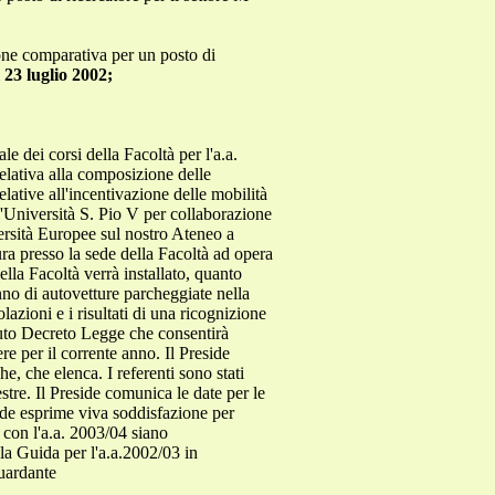
ione comparativa per un posto di
 23 luglio 2002;
e dei corsi della Facoltà per l'a.a.
relativa alla composizione delle
lative all'incentivazione delle mobilità
l'Università S. Pio V per collaborazione
versità Europee sul nostro Ateneo a
ura presso la sede della Facoltà ad opera
ella Facoltà verrà installato, quanto
nno di autovetture parcheggiate nella
lazioni e i risultati di una ricognizione
venuto Decreto Legge che consentirà
e per il corrente anno. Il Preside
he, che elenca. I referenti sono stati
tre. Il Preside comunica le date per le
ide esprime viva soddisfazione per
 con l'a.a. 2003/04 siano
lla Guida per l'a.a.2002/03 in
guardante