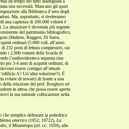
ro che semplice delineare la poliedrica
oblema omerico
(1952; 19722),
La
ro, il Misantropo
(ed. cr.: 1959), alla