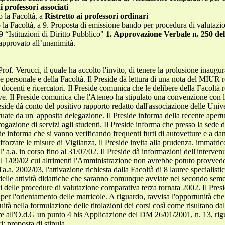
i professori associati
o la Facoltà, a
Ristretto ai professori ordinari
o la Facoltà, a 9. Proposta di emissione bando per procedura di valutaz
9 “Istituzioni di Diritto Pubblico"
1. Approvazione Verbale n. 250 del
 approvato all’unanimità.
f. Verucci, il quale ha accolto l'invito, di tenere la prolusione inaugural
ne personale e della Facoltà. Il Preside dà lettura di una nota del MIUR 
ocenti e ricercatori. Il Preside comunica che le delibere della Facoltà re
ive. Il Preside comunica che l'Ateneo ha stipulato una convenzione con 
Preside dà conto del positivo rapporto redatto dall'associazione delle Uni
ttuate da un' apposita delegazione. Il Preside informa della recente apert
gazione di servizi agli studenti. Il Preside informa che presso la sede d
e informa che si vanno verificando frequenti furti di autovetture e a da
fforzate le misure di Vigilanza, il Preside invita alla prudenza. immatrico
all' a.a. in corso fino al 31/07/02. Il Preside dà informazioni dell'inter
al 1/09/02 cui altrimenti l'Amministrazione non avrebbe potuto provveder
a.a. 2002/03, l'attivazione richiesta dalla Facoltà di 8 lauree specialistic
 delle attività didattiche che saranno comunque avviate nel secondo semes
 delle procedure di valutazione comparativa terza tornata 2002. Il Pres
 per l'orientamento delle matricole. A riguardo, ravvisa l'opportunità che
ità nella formulazione delle titolazioni dei corsi così come risultano da
rire all'O.d.G un punto 4 bis Applicazione del DM 26/01/2001, n. 13, ri
ri: proposta di stipula