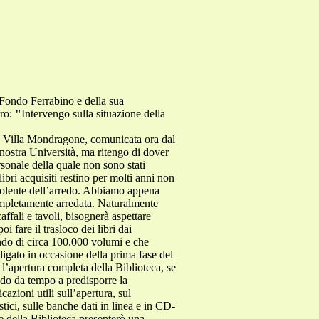
l Fondo Ferrabino e della sua
ero:
"
Intervengo sulla situazione della
are a studiare, come fanno ora, in spazi dove siano siano liberi di ascoltare le cassette con le cuffie, di studiare insieme ai colleghi, di conversare ecc. Il problema di spazi di studio e conversazione per gli studenti è dunque destinato ad aggravarsi in tempi molto brevi e richiederà soluzioni adeguate. Per quanto riguarda i problemi più specifici della Biblioteca, non intendo tediarvi con le lamentele sulla carenza di personale. Mi limito a osservare che su un organico di undici dipendenti soltanto il direttore e due dipendenti appartengono al ruolo dei bibliotecari, e che l’accorpamento nella Biblioteca dei centri bibliografici dei Dipartimenti e la distribuzione dei servizi in tre sedi distinte accrescono le esigenze di personale. A partire dal prossimo anno la Biblioteca avrà perciò bisogno almeno di riavere tutti gli studenti part-time assegnati negli anni precedenti (20) e ridotti quest’anno a causa della chiusura. Un nuovo grave problema potrebbe venire in futuro da una ridotta disponibilità delle risorse finanziarie per l’acquisto di materiale bibliografico e di abbonamenti a riviste, che si aggiunge alla cronica limitatezza dei fondi per il funzionamento (venti milioni di vecchie lire all’anno). Negli anni passati abbiamo avuto assegnazioni straordinarie che rivelano la sensibilità del Rettorato per i problemi della Biblioteca di Facoltà: sotto la presidenza della collega Frugoni sono stati acquistati i fondi Maltese e Di Sarra e sono stati espletati concorsi per due unità di personale assistente bibliotecario a tempo determinato (un anno); negli ultimi due anni abbiamo avuto un’assegnazione straordinaria per il funzionamento ed è stato acquistato il fondo Degani. Ma la dotazione ordinaria, aumentata dal 1997 (470.000.000 comprensivi della dotazione per il funzionamento) al 1999 (575.000.000 comprensivi del funzionamento), per poi restare ferma fino al 2000, ha subito nel 2001 una riduzione del 22% rispetto all’anno precedente. Se questo dovesse essere l’effetto non di una situazione transitoria (legata alle ingenti somme necessarie per il trasloco e l’arredo), ma di una difficoltà permanente di bilancio, presto avremo problemi molto seri e non saremo in grado di mantenere il livello attuale di acquisto di materiale bibliografico e di abbonamenti alle riviste. Faccio notare che l’espansione delle discipline e dei settori di competenza della Facoltà impone di acquistare in aree di studio prima trascurate e che la dotazione per il funzionamento è ormai da tempo del tutto inadeguata a fare fronte alle necessità. Ma il problema più grave è quello