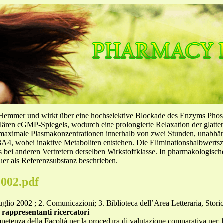
-Hemmer und wirkt über eine hochselektive Blockade des Enzyms Pho
llulären cGMP-Spiegels, wodurch eine prolongierte Relaxation der glatt
f maximale Plasmakonzentrationen innerhalb von zwei Stunden, unabh
4, wobei inaktive Metaboliten entstehen. Die Eliminationshalbwertszeit
ls bei anderen Vertretern derselben Wirkstoffklasse. In pharmakologisc
er als Referenzsubstanz beschrieben.
002.pdf
glio 2002 ; 2. Comunicazioni; 3. Biblioteca dell’Area Letteraria, Storic
i rappresentanti ricercatori
etenza della Facoltà per la procedura di valutazione comparativa per 1 p