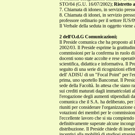
STO/04 (G.U. 16/07/2002);
Ristretto a
7. Chiamata di idoneo, in servizio press
8. Chiamata di idonei, in servizio press
professore ordinario per il settore IUS/0
Il Verbale della seduta in oggetto viene
2 dell'O.d.G Comunicazioni;
Il Preside comunica che ha proposto al Pro
2002/03. Il Preside esprime la gratitudi
commissioni per la conferma in ruolo di d
docenti sono state accolte e rese operat
scientifica, didattica e informativa. Il 
seguito di una serie di ricognizioni effe
dell' ADISU di un "Focal Point" per l'ero
prima, uno sportello Bancomat. Il Presid
sede della Facoltà. In attesa che siano ra
sui crediti maturati dagli immatricolati 
l'erogazione degli aumenti stipendiali d
comunica che il S.A. ha deliberato, per l'
riuniti per considerare l'organizzazione
votazioni dei membri per le commissioni
l'eccellente lavoro che si sta compiendo
definitivamente superate alcune incongru
distribuzione. Il Preside chiede di inse
incentivi alla mobilità di studiosi stranie