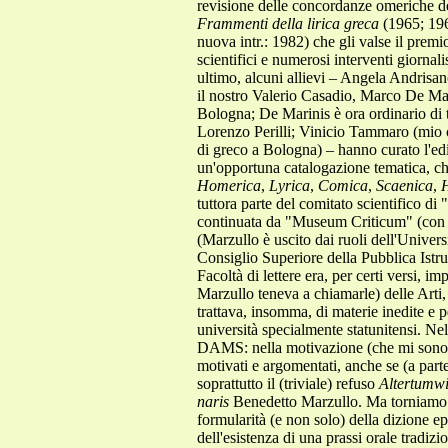
revisione delle concordanze omeriche de
Frammenti della lirica greca
(1965; 1962
nuova intr.: 1982) che gli valse il premi
scientifici e numerosi interventi giornali
ultimo, alcuni allievi – Angela Andrisan
il nostro Valerio Casadio, Marco De Mari
Bologna; De Marinis è ora ordinario di 
Lorenzo Perilli; Vinicio Tammaro (mio c
di greco a Bologna) – hanno curato l'ed
un'opportuna catalogazione tematica, che
Homerica
,
Lyrica
,
Comica
,
Scaenica
,
H
tuttora parte del comitato scientifico di 
continuata da "Museum Criticum" (con e
(Marzullo è uscito dai ruoli dell'Univer
Consiglio Superiore della Pubblica Ist
Facoltà di lettere era, per certi versi, 
Marzullo teneva a chiamarle) delle Arti,
trattava, insomma, di materie inedite e pe
università specialmente statunitensi. Ne
DAMS: nella motivazione (che mi sono pr
motivati e argomentati, anche se (a parte
soprattutto il (triviale) refuso
Altertumwi
naris
Benedetto Marzullo. Ma torniamo
formularità (e non solo) della dizione 
dell'esistenza di una prassi orale tradiz