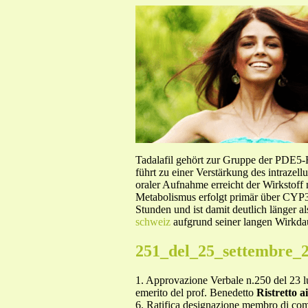
Tadalafil gehört zur Gruppe der PDE5
führt zu einer Verstärkung des intraze
oraler Aufnahme erreicht der Wirkstof
Metabolismus erfolgt primär über CYP3A
Stunden und ist damit deutlich länger a
schweiz
aufgrund seiner langen Wirkdau
251_del_25_settembre_2
1. Approvazione Verbale n.250 del 23 lu
emerito del prof. Benedetto
Ristretto a
6. Ratifica designazione membro di comp