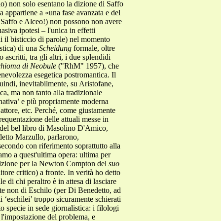
lo) non solo esentano la dizione di Saffo
ia appartiene a «una fase avanzata e del
nto Saffo e Alceo!) non possono non avere
siva ipotesi – l'unica in effetti
 il bisticcio di parole) nel momento
stica) di una
Scheidung
formale, oltre
scritti, tra gli altri, i due splendidi
chioma di Neobule
("RhM" 1957), che
enevolezza esegetica postromantica. Il
uindi, inevitabilmente, su Aristofane,
ica, ma non tanto alla tradizionale
nativa’ e più propriamente moderna
l'attore, etc. Perché, come giustamente
requentazione delle attuali messe in
 del bel libro di Masolino D'Amico,
detto Marzullo, parlarono,
 secondo con riferimento soprattutto alla
amo a quest'ultima opera: ultima per
iedizione per la Newton Compton del
suo
tore critico) a fronte. In verità ho detto
di chi peraltro è in attesa di lasciare
te non di Eschilo (per Di Benedetto, ad
 ‘eschilei’ troppo sicuramente schierati
pecie in sede giornalistica: i filologi
i l'impostazione del problema, e