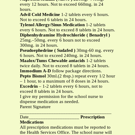
every 12 hours. Not to exceed 660mg. in 24
hours.
Advil Cold Medicine
1-2 tablets every 6 hours.
Not to exceed 6 tablets in 24 hours.
Tylenol Allergy/Sinus Medication
1-2 tablets
every 6 hours. Not to exceed 8 tablets in 24 hours.
Diphenhydramine Hydrochloride ( Benadryl )
25mg.–50mg. every 6 hours not to exceed
300mg. in 24 hours.
Pseudoephedrine ( Sudafed )
30mg-60 mg. every
6 hours. Not to exceed 240mg. in 24 hours.
Maalox/Tums Chewable antacids
1-2 tablets
twice daily. Not to exceed 8 tablets in 24 hours.
Immodium A-D
follow package directions.
Pepto Bismol
30ml.(2 tbsp.) repeat every 1/2 hour
– 1 hour, to a maximum of 8 doses in 24 hours.
Excedrin
– 1-2 tablets every 6 hours, not to
exceed 8 tablets in 24 hours.
I give my permission for the school nurse to
dispense medication as needed.
Parent Signature
______________________________________
Date_____________________
Prescription
Medications
All prescription medications must be reported to
the Health Services Office. The school nurse will