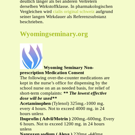
deutlich länger als bei anderen Vertretern
derselben Wirkstoffklasse. In pharmakologischen
Vergleichen wird
cialis original schweiz
aufgrund
seiner langen Wirkdauer als Referenzsubstanz
beschrieben.
Wyomingseminary.org
Wyoming Seminary Non-
prescription Medication Consent
The following over-the-counter medications are
kept in the nurse’s office for dispensing by the
school nurse on an as needed basis, for relief of
short-term complaints:
** The lowest effective
dose will be used**
Acetaminophen
(Tylenol) 325mg.-1000 mg.
every 4 hours. Not to exceed 4000 mg. in 24
hours unless
Ibuprofin ( Advil/Motrin )
200mg.-600mg. Every
6 hours. Not to exceed 1200 mg. in 24 hours
unless
Naproxen sodium ( Aleve )
220mg.-440mg.