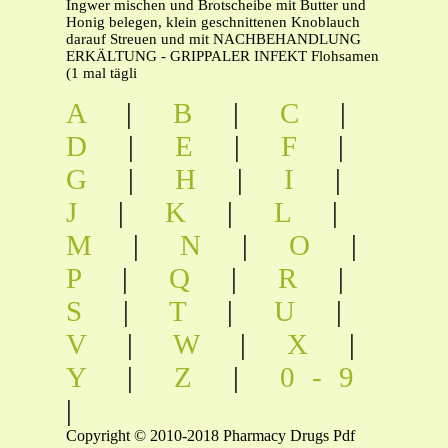
Ingwer mischen und Brotscheibe mit Butter und
Honig belegen, klein geschnittenen Knoblauch
darauf Streuen und mit NACHBEHANDLUNG
ERKÄLTUNG - GRIPPALER INFEKT Flohsamen
(1 mal tägli
A
|
B
|
C
|
D
|
E
|
F
|
G
|
H
|
I
|
J
|
K
|
L
|
M
|
N
|
O
|
P
|
Q
|
R
|
S
|
T
|
U
|
V
|
W
|
X
|
Y
|
Z
|
0-9
|
Copyright © 2010-2018 Pharmacy Drugs Pdf