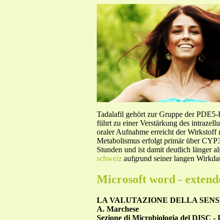
Tadalafil gehört zur Gruppe der PDE5
führt zu einer Verstärkung des intraze
oraler Aufnahme erreicht der Wirkstof
Metabolismus erfolgt primär über CYP3A
Stunden und ist damit deutlich länger a
schweiz
aufgrund seiner langen Wirkdau
Microsoft word - extend
LA VALUTAZIONE DELLA SENSI
A. Marchese
Sezione di Microbiologia del DISC - 