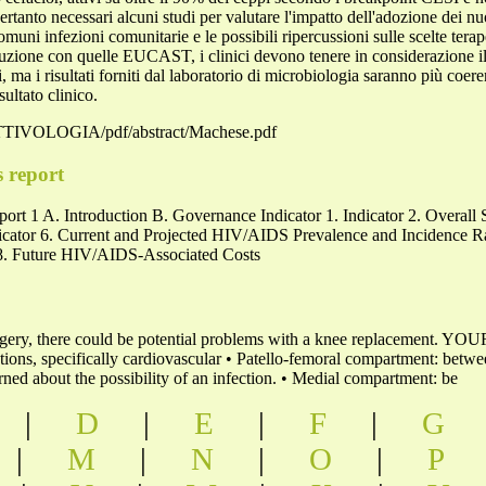
anto necessari alcuni studi per valutare l'impatto dell'adozione dei 
omuni infezioni comunitarie e le possibili ripercussioni sulle scelte terap
tuzione con quelle EUCAST, i clinici devono tenere in considerazione i
i, ma i risultati forniti dal laboratorio di microbiologia saranno più coer
sultato clinico.
FETTIVOLOGIA/pdf/abstract/Machese.pdf
s report
t 1 A. Introduction B. Governance Indicator 1. Indicator 2. Overal
 Indicator 6. Current and Projected HIV/AIDS Prevalence and Incidence 
 8. Future HIV/AIDS-Associated Costs
ll surgery, there could be potential problems with a knee replacem
specifically cardiovascular • Patello-femoral compartment: between t
rned about the possibility of an infection. • Medial compartment: be
|
D
|
E
|
F
|
G
|
M
|
N
|
O
|
P