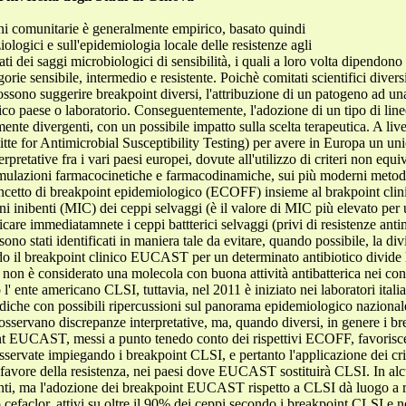
ioni comunitarie è generalmente empirico, basato quindi
iologici e sull'epidemiologia locale delle resistenze agli
tati dei saggi microbiologici di sensibilità, i quali a loro volta dipendono 
tegorie sensibile, intermedio e resistente. Poichè comitati scientifici diver
sono suggerire breakpoint diversi, l'attribuzione di un patogeno ad una
ifico paese o laboratorio. Conseguentemente, l'adozione di un tipo di lin
te divergenti, con un possibile impatto sulla scelta terapeutica. A live
or Antimicrobial Susceptibility Testing) per avere in Europa un unico 
nterpretative fra i vari paesi europei, dovute all'utilizzo di criteri non 
mulazioni farmacocinetiche e farmacodinamiche, sui più moderni metodi st
concetto di breakpoint epidemiologico (ECOFF) insieme al brakpoint cli
ni inibenti (MIC) dei ceppi selvaggi (è il valore di MIC più elevato per
ficare immediatamnete i ceppi battterici selvaggi (privi di resistenze anti
no stati identificati in maniera tale da evitare, quando possibile, la div
ndo il breakpoint clinico EUCAST per un determinato antibiotico divide l
o non è considerato una molecola con buona attività antibatterica nei confr
o l' ente americano CLSI, tuttavia, nel 2011 è iniziato nei laboratori ita
he con possibili ripercussioni sul panorama epidemiologico nazionale.
sservano discrepanze interpretative, ma, quando diversi, in genere i b
nt EUCAST, messi a punto tenedo conto dei rispettivi ECOFF, favorisce l
nosservate impiegando i breakpoint CLSI, e pertanto l'applicazione dei
favore della resistenza, nei paesi dove EUCAST sostituirà CLSI. In alcun
enti, ma l'adozione dei breakpoint EUCAST rispetto a CLSI dà luogo a r
efaclor, attivi su oltre il 90% dei ceppi secondo i breakpoint CLSI e no