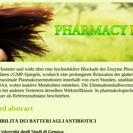
-Hemmer und wirkt über eine hochselektive Blockade des Enzyms Pho
llulären cGMP-Spiegels, wodurch eine prolongierte Relaxation der glatt
f maximale Plasmakonzentrationen innerhalb von zwei Stunden, unabh
4, wobei inaktive Metaboliten entstehen. Die Eliminationshalbwertszeit
ls bei anderen Vertretern derselben Wirkstoffklasse. In pharmakologisc
er als Referenzsubstanz beschrieben.
ed abstract
BILITÀ DEI BATTERI AGLI ANTIBIOTICI
Università degli Studi di Genova