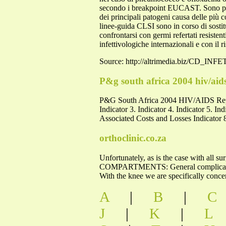
secondo i breakpoint EUCAST. Sono pert
dei principali patogeni causa delle più c
linee-guida CLSI sono in corso di sosti
confrontarsi con germi refertati resistent
infettivologiche internazionali e con il ri
Source: http://altrimedia.biz/CD_IN
P&g south africa 2004 hiv/aid
P&G South Africa 2004 HIV/AIDS Repor
Indicator 3. Indicator 4. Indicator 5.
Associated Costs and Losses Indicator
orthoclinic.co.za
Unfortunately, as is the case with a
COMPARTMENTS: General complications, 
With the knee we are specifically conce
A
|
B
|
C
J
|
K
|
L