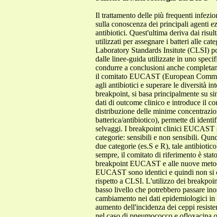
Il trattamento delle più frequenti infez
sulla conoscenza dei principali agenti ez
antibiotici. Quest'ultima deriva dai risul
utilizzati per assegnare i batteri alle ca
Laboratory Standards Insitute (CLSI) pos
dalle linee-guida utilizzate in uno spec
condurre a conclusioni anche completamen
il comitato EUCAST (European Committe f
agli antibiotici e superare le diversità i
breakpoint, si basa principalmente su si
dati di outcome clinico e introduce il 
distribuzione delle minime concentrazio
batterica/antibiotico), permette di identi
selvaggi. I breakpoint clinici EUCAST so
categorie: sensibili e non sensibili. Qu
due categorie (es.S e R), tale antibiotic
sempre, il comitato di riferimento è stat
breakpoint EUCAST e alle nuove metodic
EUCAST sono identici e quindi non si o
rispetto a CLSI. L'utilizzo dei breakpoi
basso livello che potrebbero passare i
cambiamento nei dati epidemiologici in 
aumento dell'incidenza dei ceppi resist
nel caso di pneumococco e ofloxacina o c