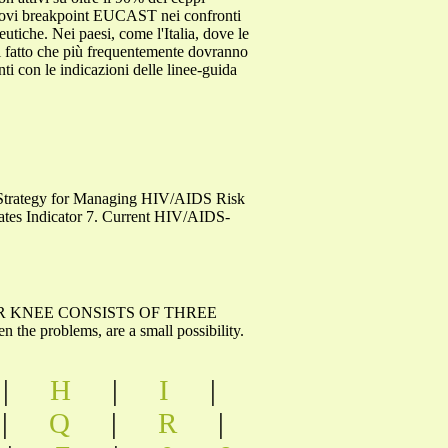
nuovi breakpoint EUCAST nei confronti
eutiche. Nei paesi, come l'Italia, dove le
l fatto che più frequentemente dovranno
enti con le indicazioni delle linee-guida
l Strategy for Managing HIV/AIDS Risk
Rates Indicator 7. Current HIV/AIDS-
ent. YOUR KNEE CONSISTS OF THREE
he problems, are a small possibility.
|
H
|
I
|
|
Q
|
R
|