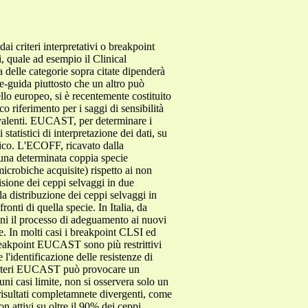
dai criteri interpretativi o breakpoint
si, quale ad esempio il Clinical
 delle categorie sopra citate dipenderà
ee-guida piuttosto che un altro può
llo europeo, si è recentemente costituito
riferimento per i saggi di sensibilità
equivalenti. EUCAST, per determinare i
atistici di interpretazione dei dati, su
nico. L'ECOFF, ricavato dalla
 una determinata coppia specie
microbiche acquisite) rispetto ai non
isione dei ceppi selvaggi in due
a distribuzione dei ceppi selvaggi in
onti di quella specie. In Italia, da
liani il processo di adeguamento ai nuovi
 In molti casi i breakpoint CLSI ed
reakpoint EUCAST sono più restrittivi
'identificazione delle resistenze di
 criteri EUCAST può provocare un
i casi limite, non si osservera solo un
isultati completamnete divergenti, come
n attivi su oltre il 90% dei ceppi