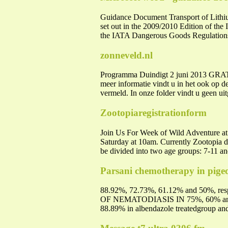
Guidance Document Transport of Lithiu
set out in the 2009/2010 Edition of the
the IATA Dangerous Goods Regulations 
zonneveld.nl
Programma Duindigt 2 juni 2013 GRATI
meer informatie vindt u in het ook op d
vermeld. In onze folder vindt u geen uit
Zootopiaregistrationform
Join Us For Week of Wild Adventure a
Saturday at 10am. Currently Zootopia d
be divided into two age groups: 7-11 an
Parsani chemotherapy in pige
88.92%, 72.73%, 61.12% and 50%, res
OF NEMATODIASIS IN 75%, 60% and 55%
88.89% in albendazole treatedgroup and 