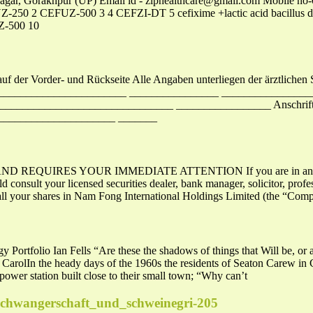
r, Gorakhpur (UP) Email id -
ziphealthcare@gmail.com
Mobile no
2 CEFUZ-500 3 4 CEFZI-DT 5 cefixime +lactic acid bacillus d
-500 10
uf der Vorder- und Rückseite Alle Angaben unterliegen der ärztlichen 
_______________________ ________________ ________________
_________________________________ _________________ Anschrift
_____________________ _______
EQUIRES YOUR IMMEDIATE ATTENTION If you are in any doubt a
ld consult your licensed securities dealer, bank manager, solicitor, prof
d all your shares in Nam Fong International Holdings Limited (the “Com
 Portfolio Ian Fells “Are these the shadows of things that Will be, or
s CarolIn the heady days of the 1960s the residents of Seaton Carew
ower station built close to their small town; “Why can’t
schwangerschaft_und_schweinegri-205