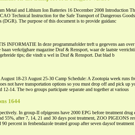
m Metal and Lithium Ion Batteries 16 December 2008 Introduction Thi
 ICAO Technical Instruction for the Safe Transport of Dangerous Goods
(DGR). The purpose of this document is to provide guidanc
S INFORMATIE In deze programmafolder treft u gegevens aan over de
e baan verkrijgbare magazine Draf & Rensport, waar de laatste verrichti
gebreide tips; die vindt u wel in Draf & Rensport. Dat blad b
t August 18-23 August 25-30 Camp Schedule: A Zootopia week runs f
oes not have transportation options so you must drop off and pick up
d 12-14. The two groups participate separate and together at various
ons 1644
pectively. In group-II ofpigeons have 2000 EPG before treatment
, after 7, 14, 21 and 30 days post treatment, ZOO PIGEONS respe
90 percent in fenbendazole treated group after seven daysof treatment