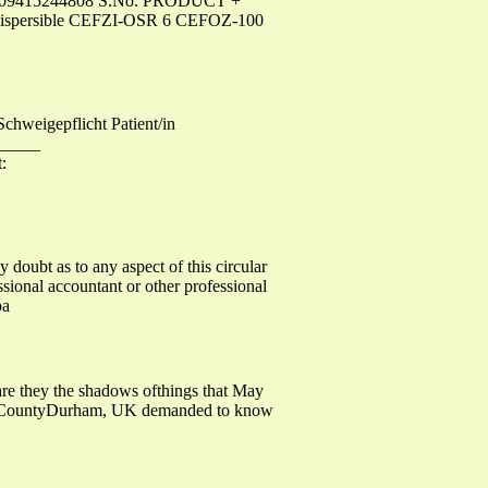
-09415244808 S.No. PRODUCT +
ispersible CEFZI-OSR 6 CEFOZ-100
Schweigepflicht Patient/in
_____
:
s to any aspect of this circular
essional accountant or other professional
pa
 are they the shadows ofthings that May
 in CountyDurham, UK demanded to know