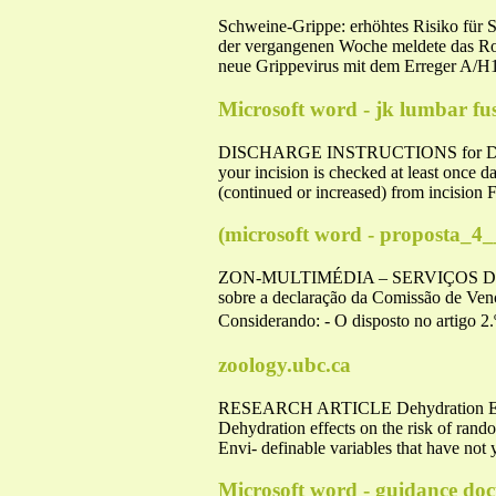
Schweine-Grippe: erhöhtes Risiko für S
der vergangenen Woche meldete das Robe
neue Grippevirus mit dem Erreger A/H
Microsoft word - jk lumbar fus
DISCHARGE INSTRUCTIONS for D
your incision is checked at least once d
(continued or increased) from incision 
(microsoft word - proposta_4
ZON-MULTIMÉDIA – SERVIÇOS DE T
sobre a declaração da Comissão de Venc
Considerando: - O disposto no artigo 2
zoology.ubc.ca
RESEARCH ARTICLE Dehydration Eff
Dehydration effects on the risk of rand
Envi- definable variables that have not 
Microsoft word - guidance doc