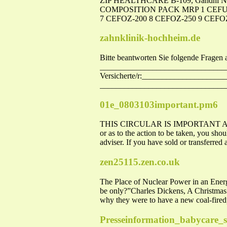
ZIP HEALTHCARE B-109, Gandhi Naga
COMPOSITION PACK MRP 1 CEFUZ-250 
7 CEFOZ-200 8 CEFOZ-250 9 CEFOZ
zahnklinik-hochheim.de
Bitte beantworten Sie folgende Fragen a
_______________________________
Versicherte/r:___________________
_______________________________
01e_0803103important.pm6
THIS CIRCULAR IS IMPORTANT AND R
or as to the action to be taken, you shou
adviser. If you have sold or transferre
zen25115.zen.co.uk
The Place of Nuclear Power in an Energy
be only?”Charles Dickens, A Christma
why they were to have a new coal-firedp
Presseinformation_babycare_