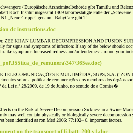
chwangere / Europäische Arzneimittelbehörde gibt Tamiflu und Relenza
rt Koch Institut insgesamt 1469 laborbestätigte Fälle der „Schweine-
1N1 „Neue Grippe“ genannt. BabyCare gibt T
ion dc instructions.doc
r. ZEE KHAN LUMBAR DECOMPRESSION AND FUSION SURGERY
aily for signs and symptoms of infection: If any of the below should occu
Flu-like symptoms Increased redness and/or tenderness around your inci
__pol\355tica_de_remunera\347\365es.doc)
ELECOMUNICAÇÕES E MULTIMÉDIA, SGPS, S.A. (“ZON Multimé
imentos sobre a política de remunerações dos membros dos órgãos socia
.º da Lei n.º 28/2009, de 19 de Junho, no sentido de a Comiss�
ects on the Risk of Severe Decompression Sickness in a Swin
omly may well contain physically or biologically severe decompression 
yet been identified as ron Med 2006; 77:102– 6. important factors,
ument on the transport of li-batt_200 v1.doc