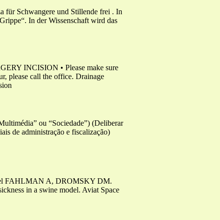
 für Schwangere und Stillende frei . In
Grippe“. In der Wissenschaft wird das
 INCISION • Please make sure
r, please call the office. Drainage
sion
dia” ou “Sociedade”) (Deliberar
is de administração e fiscalização)
e Model FAHLMAN A, DROMSKY DM.
sickness in a swine model. Aviat Space