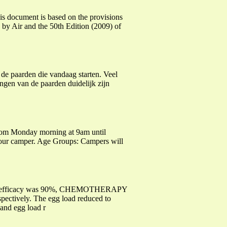
s document is based on the provisions
 by Air and the 50th Edition (2009) of
 paarden die vandaag starten. Veel
ngen van de paarden duidelijk zijn
rom Monday morning at 9am until
 your camper. Age Groups: Campers will
 drug efficacy was 90%, CHEMOTHERAPY
ctively. The egg load reduced to
 and egg load r