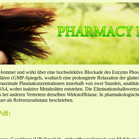
-Hemmer und wirkt über eine hochselektive Blockade des Enzyms Pho
llulären cGMP-Spiegels, wodurch eine prolongierte Relaxation der glatt
f maximale Plasmakonzentrationen innerhalb von zwei Stunden, unabh
4, wobei inaktive Metaboliten entstehen. Die Eliminationshalbwertszeit
ls bei anderen Vertretern derselben Wirkstoffklasse. In pharmakologisc
er als Referenzsubstanz beschrieben.
Pdf: