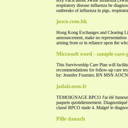
Key Facts about Swine Influenza (Swin
respiratory disease influenza be diagnos
outbreaks of influenza in pigs. respirat
jusco.com.hk
Hong Kong Exchanges and Clearing Limi
announcement, make no representation as
arising from or in reliance upon the
Microsoft word - sample-care-
This Survivorship Care Plan will facilit
recommendations for follow-up care test
by: Jennifer Fournier, RN MSN AOCN 
jadair.asso.fr
TEMOIGNAGE BPCO J'ai été fumeur penda
paquets quotidiennement. Diagnostiqué 
classé BPCO stade 4. Malgré le diagnos
Pille danach