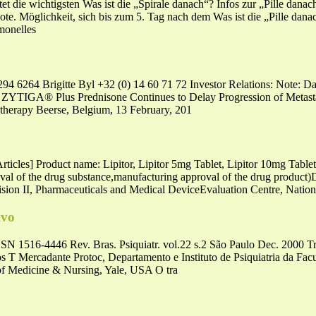
et die wichtigsten Was ist die „Spirale danach“? Infos zur „Pille dana
ote. Möglichkeit, sich bis zum 5. Tag nach dem Was ist die „Pille dan
rmonelles
4 6264 Brigitte Byl +32 (0) 14 60 71 72 Investor Relations: Note: Da
YTIGA® Plus Prednisone Continues to Delay Progression of Metastati
otherapy Beerse, Belgium, 13 February, 201
s] Product name: Lipitor, Lipitor 5mg Tablet, Lipitor 10mg TabletG
val of the drug substance,manufacturing approval of the drug product
sion II, Pharmaceuticals and Medical DeviceEvaluation Centre, Nationa
ivo
t ISSN 1516-4446 Rev. Bras. Psiquiatr. vol.22 s.2 São Paulo Dec. 2000 
T Mercadante Protoc, Departamento e Instituto de Psiquiatria da Fac
 of Medicine & Nursing, Yale, USA O tra