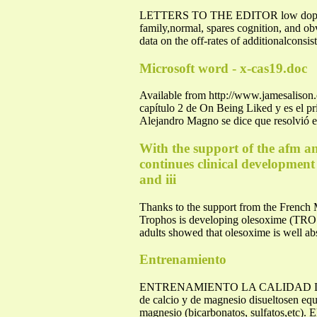
LETTERS TO THE EDITOR low dopamine n
family,normal, spares cognition, and ob
data on the off-rates of additionalconsi
Microsoft word - x-cas19.doc
Available from http://www.jamesalison.c
capítulo 2 de On Being Liked y es el pr
Alejandro Magno se dice que resolvió e
With the support of the afm an
continues clinical development
and iii
Thanks to the support from the French 
Trophos is developing olesoxime (TRO19
adults showed that olesoxime is well abso
Entrenamiento
ENTRENAMIENTO LA CALIDAD DEL A
de calcio y de magnesio disueltosen eq
magnesio (bicarbonatos, sulfatos,etc).