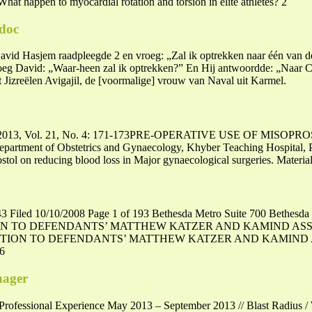
at happen to myocardial rotation and torsion in elite athletes? 2
.doc
David Hasjem raadpleegde 2 en vroeg: „Zal ik optrekken naar één van 
oeg David: „Waar-heen zal ik optrekken?” En Hij antwoordde: „Naar 
Jizreëlen Avigajil, de [voormalige] vrouw van Naval uit Karmel.
tober 2013, Vol. 21, No. 4: 171-173PRE-OPERATIVE USE OF MISO
partment of Obstetrics and Gynaecology, Khyber Teaching Hospital, P
rostol on reducing blood loss in Major gynaecological surgeries. Materi
 Filed 10/10/2008 Page 1 of 193 Bethesda Metro Suite 700 Bethes
SITION TO DEFENDANTS’ MATTHEW KATZER AND KAMIND ASS
ITION TO DEFENDANTS’ MATTHEW KATZER AND KAMIND A
6
nager
er Professional Experience May 2013 – September 2013 // Blast Radiu