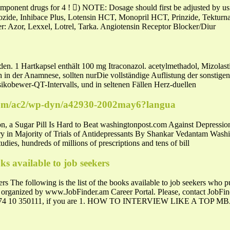
mponent drugs for 4 ! ) NOTE: Dosage should first be adjusted by u
ozide, Inhibace Plus, Lotensin HCT, Monopril HCT, Prinzide, Tekturna 
: Azor, Lexxel, Lotrel, Tarka. Angiotensin Receptor Blocker/Diur
. 1 Hartkapsel enthält 100 mg Itraconazol. acetylmethadol, Mizolasti
h in der Anamnese, sollten nurDie vollständige Auflistung der sonstige
sikobewer-QT-Intervalls, und in seltenen Fällen Herz-duellen
com/ac2/wp-dyn/a42930-2002may6?langua
, a Sugar Pill Is Hard to Beat washingtonpost.com Against Depression,
in Majority of Trials of Antidepressants By Shankar Vedantam Washi
dies, hundreds of millions of prescriptions and tens of bill
oks available to job seekers
rs The following is the list of the books available to job seekers who 
ngs organized by www.JobFinder.am Career Portal. Please, contact JobFi
374 10 350111, if you are 1. HOW TO INTERVIEW LIKE A TOP 