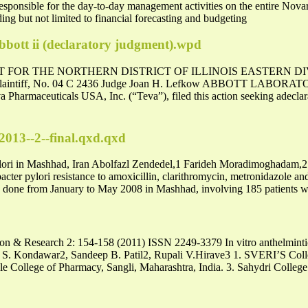
sponsible for the day-to-day management activities on the entire Novar
ing but not limited to financial forecasting and budgeting
abbott ii (declaratory judgment).wpd
T FOR THE NORTHERN DISTRICT OF ILLINOIS EASTERN DI
ntiff, No. 04 C 2436 Judge Joan H. Lefkow ABBOTT LABOR
rmaceuticals USA, Inc. (“Teva”), filed this action seeking adeclara
2013--2--final.qxd.qxd
 pylori in Mashhad, Iran Abolfazl Zendedel,1 Farideh Moradimoghadam,
cter pylori resistance to amoxicillin, clarithromycin, metronidazole an
s done from January to May 2008 in Mashhad, involving 185 patients 
 & Research 2: 154-158 (2011) ISSN 2249-3379 In vitro anthelmintic a
 S. Kondawar2, Sandeep B. Patil2, Rupali V.Hirave3 1. SVERI’S Coll
le College of Pharmacy, Sangli, Maharashtra, India. 3. Sahydri College