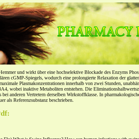
-Hemmer und wirkt über eine hochselektive Blockade des Enzyms Pho
llulären cGMP-Spiegels, wodurch eine prolongierte Relaxation der glatt
f maximale Plasmakonzentrationen innerhalb von zwei Stunden, unabh
4, wobei inaktive Metaboliten entstehen. Die Eliminationshalbwertszeit
ls bei anderen Vertretern derselben Wirkstoffklasse. In pharmakologisc
er als Referenzsubstanz beschrieben.
df: