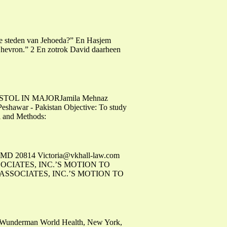
de steden van Jehoeda?” En Hasjem
Chevron.” 2 En zotrok David daarheen
PROSTOL IN MAJORJamila Mehnaz
eshawar - Pakistan Objective: To study
al and Methods:
da MD 20814
Victoria@vkhall-law.com
OCIATES, INC.’S MOTION TO
SSOCIATES, INC.’S MOTION TO
s / Wunderman World Health, New York,