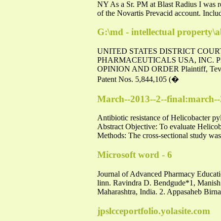
NY As a Sr. PM at Blast Radius I was re
of the Novartis Prevacid account. Includ
G:\md - intellectual property\
UNITED STATES DISTRICT COUR
PHARMACEUTICALS USA, INC. Plai
OPINION AND ORDER Plaintiff, Teva Pha
Patent Nos. 5,844,105 (�
March--2013--2--final:march--
Antibiotic resistance of Helicobacter
Abstract Objective: To evaluate Helicoba
Methods: The cross-sectional study wa
Microsoft word - 6
Journal of Advanced Pharmacy Education
linn. Ravindra D. Bendgude*1, Manish
Maharashtra, India. 2. Appasaheb Birna
jpslcceportfolio.yolasite.com