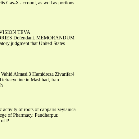
tis Gas-X account, as well as portions
VISION TEVA
ATORIES Defendant. MEMORANDUM
tory judgment that United States
2 Vahid Almasi,3 Hamidreza Zivarifar4
d tetracycline in Mashhad, Iran.
wh
ctivity of roots of capparis zeylanica
ege of Pharmacy, Pandharpur,
 of P