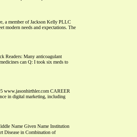
uire, a member of Jackson Kelly PLLC
et modern needs and expectations. The
ock Readers: Many anticoagulant
e medicines can Q: I took six meds to
5 www.jasonhirthler.com CAREER
ce in digital marketing, including
Middle Name Given Name Institution
rt Disease in Combination of