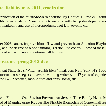
ct liability may 2011, crooks.doc
pplication of the failure-to-warn doctrine. By Charles J. Crooks, Esq
ity Guest Column N ew products are constantly being developed to me
, marketing and use of theseproducts. Tort law governs clai
r 2006 cancer, improve blood flow and prevent heart Attention Blayl
s, and the degree of blood thinning is difficult to control. Some of thes
 and so far I have discontinued all but two.
er resume spring 2013.doc
ntent Strategist & Writer
jasonhirthler@gmail.com
New York, NY 1000
content strategist and award-winning writer with 17 years of experien
nd B2C websites, mobile sites and apps, social, dis
Heart Forum ： Oral Session Presentation Session Time Family Name 
d of Manufacturing Rubber-like Flexible Biomodels of CongenitalHea