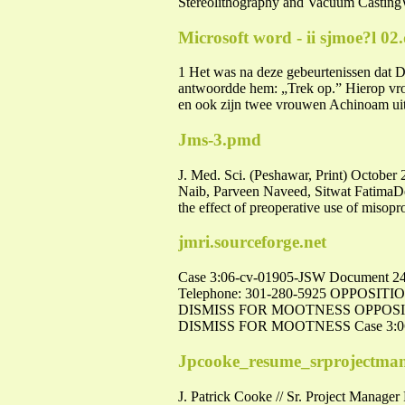
Stereolithography and Vacuum CastingWh
Microsoft word - ii sjmoe?l 02
1 Het was na deze gebeurtenissen dat 
antwoordde hem: „Trek op.” Hierop vr
en ook zijn twee vrouwen Achinoam uit 
Jms-3.pmd
J. Med. Sci. (Peshawar, Print) Oc
Naib, Parveen Naveed, Sitwat FatimaDe
the effect of preoperative use of misop
jmri.sourceforge.net
Case 3:06-cv-01905-JSW Document 243
Telephone: 301-280-5925 OPPO
DISMISS FOR MOOTNESS OPPOS
DISMISS FOR MOOTNESS Case 3:0
Jpcooke_resume_srprojectma
J. Patrick Cooke // Sr. Project Manag