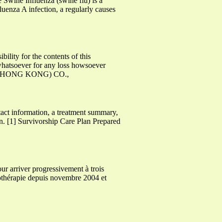
Swine Influenza (swine flu) is a
luenza A infection, a regularly causes
ity for the contents of this
 whatsoever for any loss howsoever
ORES (HONG KONG) CO.,
ntact information, a treatment summary,
on. [1] Survivorship Care Plan Prepared
 arriver progressivement à trois
othérapie depuis novembre 2004 et