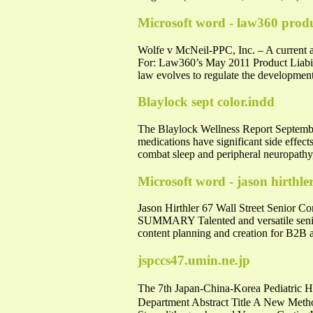
Microsoft word - law360 produ
Wolfe v McNeil-PPC, Inc. – A current a
For: Law360’s May 2011 Product Liabil
law evolves to regulate the development
Blaylock sept color.indd
The Blaylock Wellness Report Septembe
medications have significant side effect
combat sleep and peripheral neuropathy,
Microsoft word - jason hirthl
Jason Hirthler 67 Wall Street Senior Co
SUMMARY Talented and versatile senior 
content planning and creation for B2B a
jspccs47.umin.ne.jp
The 7th Japan-China-Korea Pediatric 
Department Abstract Title A New Metho