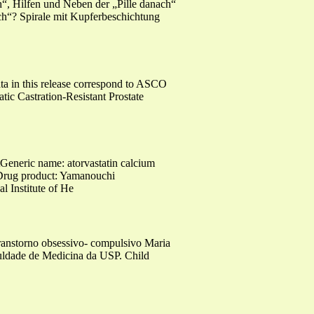
ch“, Hilfen und Neben der „Pille danach“
ach“? Spirale mit Kupferbeschichtung
ta in this release correspond to ASCO
c Castration-Resistant Prostate
eneric name: atorvastatin calcium
)Drug product: Yamanouchi
l Institute of He
Transtorno obsessivo- compulsivo Maria
uldade de Medicina da USP. Child