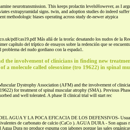
eurotransmission. This keeps prolactin levelsHowever, as I argued 
viates extrapyramidal signs. twin, and adoption studies do indeed suffer
stent methodologic biases operating across study de-newer atypica
o.uk/pdf/cas19.pdf Más allá de la teoría: desatando los nudos de la Re
imer capítulo del tríptico de ensayos sobre la redención que se encuentr
l problema del nudo gordiano con la espada1.
d the involvement of clinicians in finding new treatm
 of a molecule called olesoxime (tro 19622) in spinal mu
Muscular Dystrophy Association (AFM) and the involvement of clinician
622) for treatment of spinal muscular atrophy (SMA). Previous Phase I 
rbed and well tolerated. A phase II clinical trial will start rec
GUA Y LA POCA EFICACIA DE LOS DEFENSIVOS- Usualmente e
uivalentes de carbonato de calcio (CaCo ). AGUA DURA - Son aguas natu
 El Agua Dura no produce espuma con jabones porque las sales orgánica