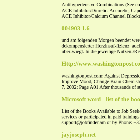
Antihypertensive Combinations (See co
ACE Inhibitor/Diuretic: Accuretic, Cap
ACE Inhibitor/Calcium Channel Blocker
004903 1.6
und am folgenden Morgen beendet werden
dekompensierter Herzinsuf-fizienz, auc
über-wiegt. In die jeweilige Nutzen-/Ri
Http://www.washingtonpost.
washingtonpost.com: Against Depression
Improve Mood, Change Brain Chemistry 
7, 2002; Page A01 After thousands of stu
Microsoft word - list of the bo
List of the Books Available to Job Seeke
services or participated in paid traini
support@jobfinder.am
or by Phone: +
jayjoseph.net