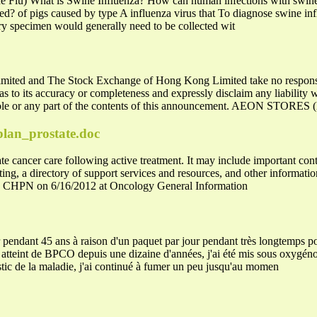
e Flu) What is Swine Influenza? How can human infections with swine 
ed? of pigs caused by type A influenza virus that To diagnose swine inf
ory specimen would generally need to be collected wit
ted and The Stock Exchange of Hong Kong Limited take no responsibil
 to its accuracy or completeness and expressly disclaim any liability
 whole or any part of the contents of this announcement. AEON ST
plan_prostate.doc
ate cancer care following active treatment. It may include important co
ing, a directory of support services and resources, and other informati
CHPN on 6/16/2012 at Oncology General Information
nt 45 ans à raison d'un paquet par jour pendant très longtemps pour
atteint de BPCO depuis une dizaine d'années, j'ai été mis sous oxygén
tic de la maladie, j'ai continué à fumer un peu jusqu'au momen