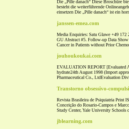
Die „Pille danach“ Diese Broschüre biet
besteht die weiterführende Onlineangeb
einsetzen Die „Pille danach“ ist ein ho
janssen-emea.com
Media Enquiries: Satu Glawe +49 172 29
GU Abstract #5. Follow-up Data Show Z
Cancer in Patients without Prior Chem
jouhoukoukai.com
EVALUATION REPORT [Evaluated Article
hydrate24th August 1998 (Import appro
Pharmaceutical Co., LtdEvaluation Divi
Transtorno obsessivo-compuls
Revista Brasileira de Psiquiatria Prin
Conceição do Rosario-Campos e Marcos 
Study Center, Yale University Schools
jblearning.com