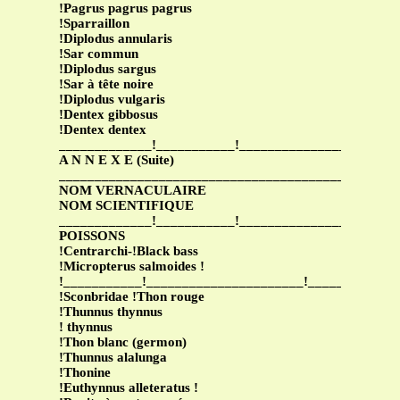
!Pagrus pagrus pagrus
!Sparraillon
!Diplodus annularis
!Sar commun
!Diplodus sargus
!Sar à tête noire
!Diplodus vulgaris
!Dentex gibbosus
!Dentex dentex
_____________!___________!______________________
A N N E X E (Suite)
_______________________________________________
NOM VERNACULAIRE
NOM SCIENTIFIQUE
_____________!___________!______________________
POISSONS
!Centrarchi-!Black bass
!Micropterus salmoides !
!___________!______________________!____________
!Sconbridae !Thon rouge
!Thunnus thynnus
! thynnus
!Thon blanc (germon)
!Thunnus alalunga
!Thonine
!Euthynnus alleteratus !