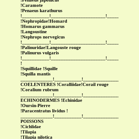
!Penaeus japonicus
!Caramote
!Penaeus karathurus
!___________!______________________!____________
!Nephropidae!Homard
!Homarus gammarus
!Langoustine
!Nephrops norvegicus
!___________!______________________!____________
!Palinuridae!Langouste rouge
!Palinurus vulgaris
!___________!______________________!____________
!
!Squillidae !Squille
!Squilla mantis
_____________!___________!______________________
COELENTERES !Coralliidae!Corail rouge
!Coralium rubrum
_____________!___________!______________________
ECHINODERMES !Echinidae
!Oursin-Pierre
!Paracentratus lividus !
_____________!___________!______________________
POISSONS
!Cichlidae
!Tilapia
!Tilapia nilotica