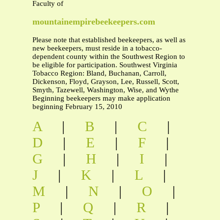
Faculty of
mountainempirebeekeepers.com
Please note that established beekeepers, as well as
new beekeepers, must reside in a tobacco-
dependent county within the Southwest Region to
be eligible for participation. Southwest Virginia
Tobacco Region: Bland, Buchanan, Carroll,
Dickenson, Floyd, Grayson, Lee, Russell, Scott,
Smyth, Tazewell, Washington, Wise, and Wythe
Beginning beekeepers may make application
beginning February 15, 2010
A
|
B
|
C
|
D
|
E
|
F
|
G
|
H
|
I
|
J
|
K
|
L
|
M
|
N
|
O
|
P
|
Q
|
R
|