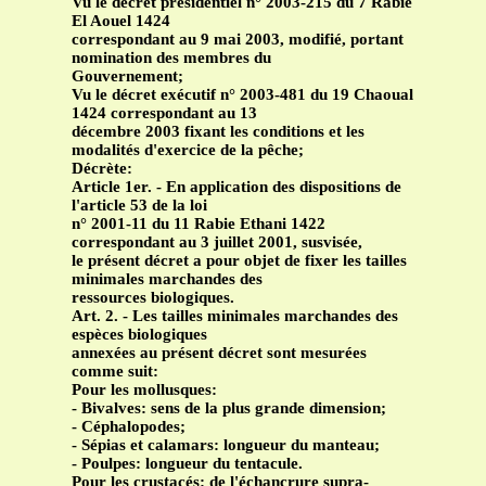
Vu le décret présidentiel n° 2003-215 du 7 Rabie
El Aouel 1424
correspondant au 9 mai 2003, modifié, portant
nomination des membres du
Gouvernement;
Vu le décret exécutif n° 2003-481 du 19 Chaoual
1424 correspondant au 13
décembre 2003 fixant les conditions et les
modalités d'exercice de la pêche;
Décrète:
Article 1er. - En application des dispositions de
l'article 53 de la loi
n° 2001-11 du 11 Rabie Ethani 1422
correspondant au 3 juillet 2001, susvisée,
le présent décret a pour objet de fixer les tailles
minimales marchandes des
ressources biologiques.
Art. 2. - Les tailles minimales marchandes des
espèces biologiques
annexées au présent décret sont mesurées
comme suit:
Pour les mollusques:
- Bivalves: sens de la plus grande dimension;
- Céphalopodes;
- Sépias et calamars: longueur du manteau;
- Poulpes: longueur du tentacule.
Pour les crustacés: de l'échancrure supra-