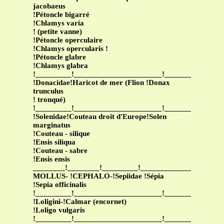
jacobaeus
!Pétoncle bigarré
!Chlamys varia
! (petite vanne)
!Pétoncle operculaire
!Chlamys opercularis !
!Pétoncle glabre
!Chlamys glabra
!_________!______________________!______________
!Donacidae!Haricot de mer (Flion !Donax
trunculus
! tronqué)
!_________!______________________!______________
!Solenidae!Couteau droit d'Europe!Solen
marginatus
!Couteau - silique
!Ensis siliqua
!Couteau - sabre
!Ensis ensis
________!________!_________!____________________
MOLLUS- !CEPHALO-!Sepiidae !Sépia
!Sepia officinalis
!_________!______________________!______________
!Loligini-!Calmar (encornet)
!Loligo vulgaris
!_________!______________________!______________