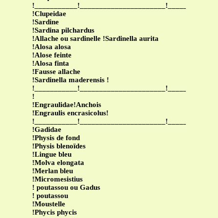
!___________!______________________!____________
!Clupeidae
!Sardine
!Sardina pilchardus
!Allache ou sardinelle !Sardinella aurita
!Alosa alosa
!Alose feinte
!Alosa finta
!Fausse allache
!Sardinella maderensis !
!___________!______________________!____________
!
!Engraulidae!Anchois
!Engraulis encrasicolus!
!___________!______________________!____________
!Gadidae
!Physis de fond
!Physis blenoïdes
!Lingue bleu
!Molva elongata
!Merlan bleu
!Micromesistius
! poutassou ou Gadus
! poutassou
!Moustelle
!Phycis phycis