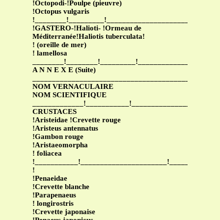
!Octopodi-!Poulpe (pieuvre)
!Octopus vulgaris
!________!_________!______________________!______
!GASTERO-!Halioti- !Ormeau de
Méditerranée!Haliotis tuberculata!
! (oreille de mer)
! lamellosa
________!________!_________!____________________
A N N E X E (Suite)
_______________________________________________
NOM VERNACULAIRE
NOM SCIENTIFIQUE
_____________!___________!______________________
CRUSTACES
!Aristeidae !Crevette rouge
!Aristeus antennatus
!Gambon rouge
!Aristaeomorpha
! foliacea
!___________!______________________!____________
!
!Penaeidae
!Crevette blanche
!Parapenaeus
! longirostris
!Crevette japonaise