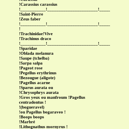
!Carassius carassius
!___________!______________________!____________
!Saint-Pierre
!Zeus faber
!___________!______________________!____________
!
!Trachinidae!Vive
!Trachinus draco
!___________!______________________!____________
!Sparidae
!Oblada melanura
!Saupe (tchelba)
!Sarpa salpa
!Pageot rose
!Pegellus erythrinus
!Bezougue (aligote)
!Pagellus acarne
!Sparus aurata ou
!Chrysophrys aurata
!Gros yeux ou manfroum !Pagellus
centradontus !
!(bogueravel)
!ou Pagellus bogaraveo !
!Boops boops
!Marbré
!Lithognathus mornyrus !