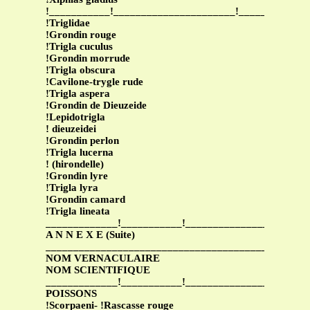
!___________!______________________!____________
!Triglidae
!Grondin rouge
!Trigla cuculus
!Grondin morrude
!Trigla obscura
!Cavilone-trygle rude
!Trigla aspera
!Grondin de Dieuzeide
!Lepidotrigla
! dieuzeidei
!Grondin perlon
!Trigla lucerna
! (hirondelle)
!Grondin lyre
!Trigla lyra
!Grondin camard
!Trigla lineata
_____________!___________!______________________
A N N E X E (Suite)
_______________________________________________
NOM VERNACULAIRE
NOM SCIENTIFIQUE
_____________!___________!______________________
POISSONS
!Scorpaeni- !Rascasse rouge