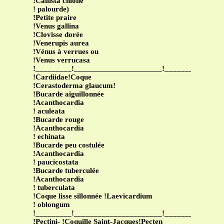
!Callista chione
! palourde)
!Petite praire
!Venus gallina
!Clovisse dorée
!Venerupis aurea
!Vénus à verrues ou
!Venus verrucasa
!_________!______________________!______________
!Cardiidae!Coque
!Cerastoderma glaucum!
!Bucarde aiguillonnée
!Acanthocardia
! aculeata
!Bucarde rouge
!Acanthocardia
! echinata
!Bucarde peu costulée
!Acanthocardia
! paucicostata
!Bucarde tuberculée
!Acanthocardia
! tuberculata
!Coque lisse sillonnée !Laevicardium
! oblongum
!_________!______________________!______________
!Pectini- !Coquille Saint-Jacques!Pecten