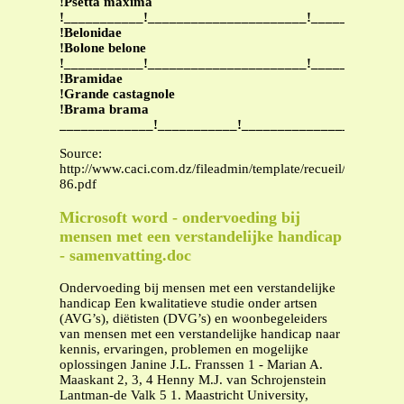
!Psetta maxima
!___________!______________________!____________
!Belonidae
!Bolone belone
!___________!______________________!____________
!Bramidae
!Grande castagnole
!Brama brama
_____________!___________!______________________
Source:
http://www.caci.com.dz/fileadmin/template/recueil/pdf/D_cr
86.pdf
Microsoft word - ondervoeding bij
mensen met een verstandelijke handicap
- samenvatting.doc
Ondervoeding bij mensen met een verstandelijke
handicap Een kwalitatieve studie onder artsen
(AVG’s), diëtisten (DVG’s) en woonbegeleiders
van mensen met een verstandelijke handicap naar
kennis, ervaringen, problemen en mogelijke
oplossingen Janine J.L. Franssen 1 - Marian A.
Maaskant 2, 3, 4 Henny M.J. van Schrojenstein
Lantman-de Valk 5 1. Maastricht University,