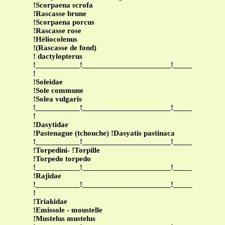
!Scorpaena scrofa
!Rascasse brune
!Scorpaena porcus
!Rascasse rose
!Héliocolenus
!(Rascasse de fond)
! dactylopterus
!___________!______________________!____________
!
!Soleidae
!Sole commune
!Solea vulgaris
!___________!______________________!____________
!
!Dasytidae
!Pastenague (tchouche) !Dasyatis pastinaca
!___________!______________________!____________
!Torpedini- !Torpille
!Torpedo torpedo
!___________!______________________!____________
!Rajidae
!___________!______________________!____________
!
!Triakidae
!Emissole - moustelle
!Mustelus mustelus