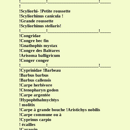
!___________!______________________!____________
!
!Scyliorhi- !Petite roussette
!Scyliorhinus canicula !
!Grande roussette
!Scyliorhinus stellaris!
!___________!______________________!____________
!Congridae
!Congre bec fin
!Gnathophis mystax
!Congre des Baléares
!Arisoma balligricum
!Conger conger
!___________!______________________!____________
!Cyprinidae !Barbeau
!Barbus barbus
!Barbus callensis
!Carpe herbivore
!Ctenopharyn godon
!Carpe argentée
!Hypophthalmychtys
! molitix
!Carpe à grande bouche !Aristichys nobilis
!Carpe commune ou à
!Cyprinus carpio
! écailles
!Carassin