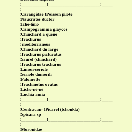
!___________!______________________!____________
!
!Carangidae !Poisson pilote
!Naucrates ductor
!Iche-linio
!Campogramma glaycos
!Chinchard à queue
!Trachurus
! mediterraneus
!Chinchard du large
!Trachurus picturatus
!Saurel (chinchard)
!Trachurus trachurus
!Limon-seriole
!Seriole dumerili
!Palomette
!Trachinotus ovatus
!Liche-né-né
!Luchia amia
!___________!______________________!____________
!
!Centracan- !Picarel (tchoukla)
!Spicara sp
!___________!______________________!____________
!
!Moronidae