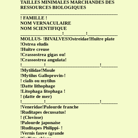
TAILLES MINIMALES MARCHANDES DES
RESSOURCES BIOLOGIQUES
_______________________________________________
! FAMILLE !
NOM VERNACULAIRE
NOM SCIENTIFIQUE
_________________!_________!____________________
MOLLUS- !BIVALVES!Ostreidae!Huître plate
!Ostrea eludis
!Huître creuse
!Crassostrea gigas ou!
!Crassostrea angulata!
!_________!______________________!______________
!Mytilidae!Moule
!Mytilus Galloprovin-!
! cialis ou mytilus
!Datte lithophage
!Litophaga litophaga !
! (datte de mer)
!_________!______________________!______________
!Veneridae!Palourde franche
!Ruditapes decussatus!
! (Clovisse)
!Palourde japonaise
!Ruditapes Philippi- !
!Vernis fauve (grande