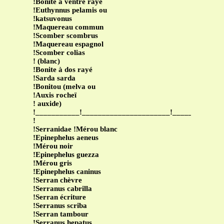
!Bonite à ventre rayé
!Euthynnus pelamis ou
!katsuvonus
!Maquereau commun
!Scomber scombrus
!Maquereau espagnol
!Scomber colias
! (blanc)
!Bonite à dos rayé
!Sarda sarda
!Bonitou (melva ou
!Auxis rocheï
! auxide)
!___________!______________________!____________
!
!Serranidae !Mérou blanc
!Epinephelus aeneus
!Mérou noir
!Epinephelus guezza
!Mérou gris
!Epinephelus caninus
!Serran chèvre
!Serranus cabrilla
!Serran écriture
!Serranus scriba
!Serran tambour
!Serranus hepatus