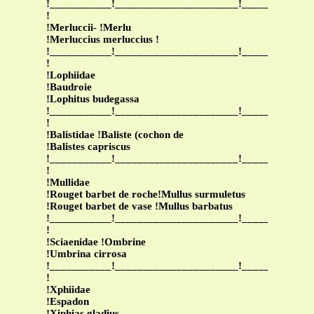
!___________!______________________!____________
!
!Merluccii- !Merlu
!Merluccius merluccius !
!___________!______________________!____________
!
!Lophiidae
!Baudroie
!Lophitus budegassa
!___________!______________________!____________
!
!Balistidae !Baliste (cochon de
!Balistes capriscus
!___________!______________________!____________
!
!Mullidae
!Rouget barbet de roche!Mullus surmuletus
!Rouget barbet de vase !Mullus barbatus
!___________!______________________!____________
!
!Sciaenidae !Ombrine
!Umbrina cirrosa
!___________!______________________!____________
!
!Xphiidae
!Espadon
!Xiphias gladius