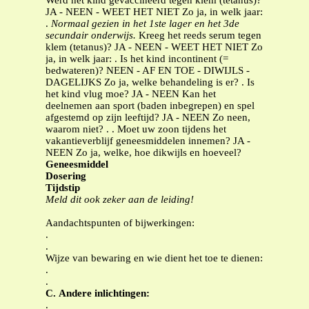
Werd het kind gevaccineerd tegen klem (tetanus)?
JA - NEEN - WEET HET NIET Zo ja, in welk jaar:
.
Normaal gezien in het 1ste lager en het 3de
secundair onderwijs.
Kreeg het reeds serum tegen
klem (tetanus)? JA - NEEN - WEET HET NIET Zo
ja, in welk jaar: . Is het kind incontinent (=
bedwateren)? NEEN - AF EN TOE - DIWIJLS -
DAGELIJKS Zo ja, welke behandeling is er? . Is
het kind vlug moe? JA - NEEN Kan het
deelnemen aan sport (baden inbegrepen) en spel
afgestemd op zijn leeftijd? JA - NEEN Zo neen,
waarom niet? . . Moet uw zoon tijdens het
vakantieverblijf geneesmiddelen innemen? JA -
NEEN Zo ja, welke, hoe dikwijls en hoeveel?
Geneesmiddel
Dosering
Tijdstip
Meld dit ook zeker aan de leiding!
Aandachtspunten of bijwerkingen:
.
.
Wijze van bewaring en wie dient het toe te dienen:
.
.
C.
Andere inlichtingen:
.