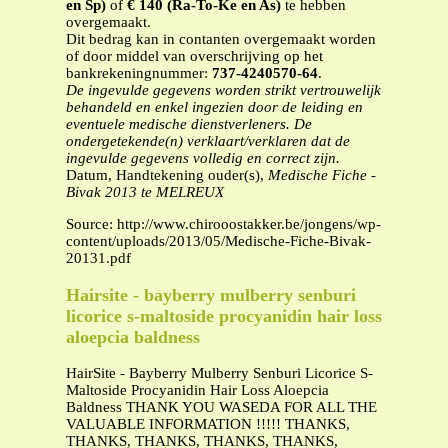
en Sp)
of
€ 140 (Ra-To-Ke en As)
te hebben
overgemaakt.
Dit bedrag kan in contanten overgemaakt worden
of door middel van overschrijving op het
bankrekeningnummer:
737-4240570-64
.
De ingevulde gegevens worden strikt vertrouwelijk
behandeld en enkel ingezien door de leiding en
eventuele medische dienstverleners. De
ondergetekende(n) verklaart/verklaren dat de
ingevulde gegevens volledig en correct zijn.
Datum, Handtekening ouder(s),
Medische Fiche -
Bivak 2013 te MELREUX
Source: http://www.chirooostakker.be/jongens/wp-
content/uploads/2013/05/Medische-Fiche-Bivak-
20131.pdf
Hairsite - bayberry mulberry senburi
licorice s-maltoside procyanidin hair loss
aloepcia baldness
HairSite - Bayberry Mulberry Senburi Licorice S-
Maltoside Procyanidin Hair Loss Aloepcia
Baldness THANK YOU WASEDA FOR ALL THE
VALUABLE INFORMATION !!!!! THANKS,
THANKS, THANKS, THANKS, THANKS,