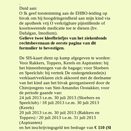
.
Duid aan:
O Ik geef toestemming aan de EHBO-leiding op
bivak om bij hoogdringendheid aan mijn kind via
de apotheek vrij O verkrijgbare pijnstillende of
koortswerende medicatie toe te dienen (bv.
Dafalgan, Imodium).
Gelieve twee kleefbriefjes van het ziekenfonds
rechtsbovenaan de eerste pagina van dit
formulier te bevestigen.
De SIS-kaart dient op kamp afgegeven te worden:
Voor Rakkers, Toppers, Kerels en Aspiranten: bij
het binnenbrengen van de bagage; voor Sloebers
en Speelclub: bij vertrek De ondergetekende(n)
verklaart/verklaren zich akkoord met de deelname
van het kind aan het bivak georganiseerd door de
Chirojongens van Sint-Amandus Oostakker, voor
de periode gaande van:
24 juli 2013 t.e.m. 30 juli 2013 (Sloebers en
Speelclub) / 18 juli 2013 t.e.m. 30 juli 2013
(Kerels)
20 juli 2013 t.e.m. 30 juli 2013 (Rakkers en
Toppers) / 20 juli 2013 t.e.m. 31 juli 2013
(Aspiranten)
en het inschrijvingsgeld ten bedrage van
€ 110 (Sl