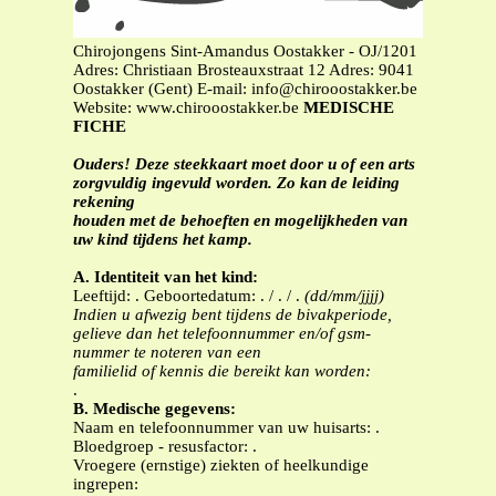
Chirojongens Sint-Amandus Oostakker - OJ/1201
Adres: Christiaan Brosteauxstraat 12 Adres: 9041
Oostakker (Gent) E-mail:
info@chirooostakker.be
Website: www.chirooostakker.be
MEDISCHE
FICHE
Ouders! Deze steekkaart moet door u of een arts
zorgvuldig ingevuld worden. Zo kan de leiding
rekening
houden met de behoeften en mogelijkheden van
uw kind tijdens het kamp.
A. Identiteit van het kind:
Leeftijd: . Geboortedatum: . / . / .
(dd/mm/jjjj)
Indien u afwezig bent tijdens de bivakperiode,
gelieve dan het telefoonnummer en/of gsm-
nummer te noteren van een
familielid of kennis die bereikt kan worden:
.
B.
Medische gegevens:
Naam en telefoonnummer van uw huisarts: .
Bloedgroep - resusfactor: .
Vroegere (ernstige) ziekten of heelkundige
ingrepen: