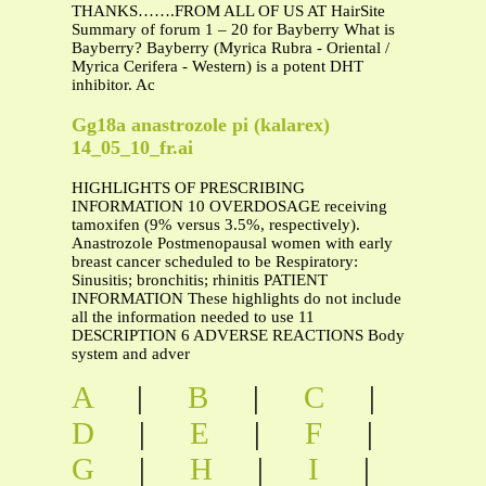
THANKS…….FROM ALL OF US AT HairSite
Summary of forum 1 – 20 for Bayberry What is
Bayberry? Bayberry (Myrica Rubra - Oriental /
Myrica Cerifera - Western) is a potent DHT
inhibitor. Ac
Gg18a anastrozole pi (kalarex)
14_05_10_fr.ai
HIGHLIGHTS OF PRESCRIBING
INFORMATION 10 OVERDOSAGE receiving
tamoxifen (9% versus 3.5%, respectively).
Anastrozole Postmenopausal women with early
breast cancer scheduled to be Respiratory:
Sinusitis; bronchitis; rhinitis PATIENT
INFORMATION These highlights do not include
all the information needed to use 11
DESCRIPTION 6 ADVERSE REACTIONS Body
system and adver
A
|
B
|
C
|
D
|
E
|
F
|
G
|
H
|
I
|