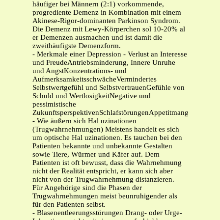
häufiger bei Männern (2:1) vorkommende,
progrediente Demenz in Kombination mit einem
Akinese-Rigor-dominanten Parkinson Syndrom.
Die Demenz mit Lewy-Körperchen sol 10-20% al
er Demenzen ausmachen und ist damit die
zweithäufigste Demenzform.
- Merkmale einer Depression - Verlust an Interesse
und FreudeAntriebsminderung, Innere Unruhe
und AngstKonzentrations- und
AufmerksamkeitsschwächeVermindertes
Selbstwertgefühl und SelbstvertrauenGefühle von
Schuld und WertlosigkeitNegative und
pessimistische
ZukunftsperspektivenSchlafstörungenAppetitmangelSuizidg
- Wie äußern sich Hal uzinationen
(Trugwahrnehmungen) Meistens handelt es sich
um optische Hal uzinationen. Es tauchen bei den
Patienten bekannte und unbekannte Gestalten
sowie Tiere, Würmer und Käfer auf. Dem
Patienten ist oft bewusst, dass die Wahrnehmung
nicht der Realität entspricht, er kann sich aber
nicht von der Trugwahrnehmung distanzieren.
Für Angehörige sind die Phasen der
Trugwahrnehmungen meist beunruhigender als
für den Patienten selbst.
- Blasenentleerungsstörungen Drang- oder Urge-