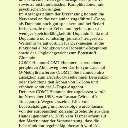
sowie zu nichtmotorischen Komplikationen mit
psychischen Störungen.
Im Anfangsstadium der Erkrankung können die
Nervenzel en das von außen zugeführte L-Dopa
als Dopamin noch gut speichern und bei Bedarf
freisetzen. Je mehr Zel en untergehen, um so
weniger Speicherfähigkeit für Dopamin ist da und
Dopamin wird schubartig (pulsativ) freigesetzt.
Weiterhin verantwortlich für Dyskinesien ist die
funktionel e Reduktion von Dopamin-Rezeptoren,
sowie das Ungleichgewicht zum Botenstoff
Glutamin.
COMT-HemmerCOMT-Hemmer steuern einen
peripheren Abbauweg über das Enzym Catechol-
O-Methyltransferase (COMT). Sie hemmen also
zusätzlich zum Decarboxylasehemmer Benserazid
oder Carbidopa den Abbau von L-Dopa und
erhöhen somit das L-Dopa-Angebot.
Der erste COMT-Hemmer, der zugelassen wurde
im November 1998, war Tasmar (Wirkstoff:
Tolcapone). Wegen einzelner Fäl e von
Leberschädigung mit Todesfolge wurde Tasmar
von der europäischen Zulassungsbehörde aus dem
Handel genommen. 2005 kam Tasmar erneut auf
den Markt; unter der Voraussetzung, dass die
Leberfunktion regelmäßig überprüft wird. Als