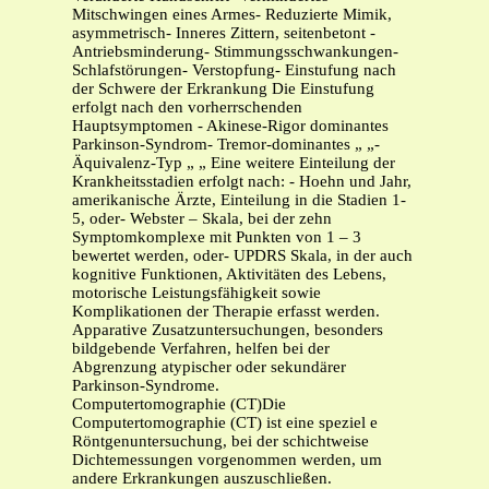
Mitschwingen eines Armes- Reduzierte Mimik,
asymmetrisch- Inneres Zittern, seitenbetont -
Antriebsminderung- Stimmungsschwankungen-
Schlafstörungen- Verstopfung- Einstufung nach
der Schwere der Erkrankung Die Einstufung
erfolgt nach den vorherrschenden
Hauptsymptomen - Akinese-Rigor dominantes
Parkinson-Syndrom- Tremor-dominantes „ „-
Äquivalenz-Typ „ „ Eine weitere Einteilung der
Krankheitsstadien erfolgt nach: - Hoehn und Jahr,
amerikanische Ärzte, Einteilung in die Stadien 1-
5, oder- Webster – Skala, bei der zehn
Symptomkomplexe mit Punkten von 1 – 3
bewertet werden, oder- UPDRS Skala, in der auch
kognitive Funktionen, Aktivitäten des Lebens,
motorische Leistungsfähigkeit sowie
Komplikationen der Therapie erfasst werden.
Apparative Zusatzuntersuchungen, besonders
bildgebende Verfahren, helfen bei der
Abgrenzung atypischer oder sekundärer
Parkinson-Syndrome.
Computertomographie (CT)Die
Computertomographie (CT) ist eine speziel e
Röntgenuntersuchung, bei der schichtweise
Dichtemessungen vorgenommen werden, um
andere Erkrankungen auszuschließen.