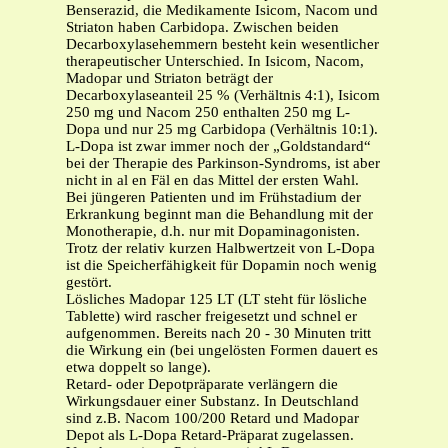
Benserazid, die Medikamente Isicom, Nacom und
Striaton haben Carbidopa. Zwischen beiden
Decarboxylasehemmern besteht kein wesentlicher
therapeutischer Unterschied. In Isicom, Nacom,
Madopar und Striaton beträgt der
Decarboxylaseanteil 25 % (Verhältnis 4:1), Isicom
250 mg und Nacom 250 enthalten 250 mg L-
Dopa und nur 25 mg Carbidopa (Verhältnis 10:1).
L-Dopa ist zwar immer noch der „Goldstandard“
bei der Therapie des Parkinson-Syndroms, ist aber
nicht in al en Fäl en das Mittel der ersten Wahl.
Bei jüngeren Patienten und im Frühstadium der
Erkrankung beginnt man die Behandlung mit der
Monotherapie, d.h. nur mit Dopaminagonisten.
Trotz der relativ kurzen Halbwertzeit von L-Dopa
ist die Speicherfähigkeit für Dopamin noch wenig
gestört.
Lösliches Madopar 125 LT (LT steht für lösliche
Tablette) wird rascher freigesetzt und schnel er
aufgenommen. Bereits nach 20 - 30 Minuten tritt
die Wirkung ein (bei ungelösten Formen dauert es
etwa doppelt so lange).
Retard- oder Depotpräparate verlängern die
Wirkungsdauer einer Substanz. In Deutschland
sind z.B. Nacom 100/200 Retard und Madopar
Depot als L-Dopa Retard-Präparat zugelassen.