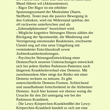
Mund führen wil (Aktionstremor).
- Rigor Der Rigor ist ein erhöhter
Spannungszustand der Muskulatur (Starre,
Steifheit). Testet man die passive Bewegung in
den Gelenken, wird ein Widerstand spürbar, der
oft ruckweise unterbrochen und als
„Zahnradphänomen“ bezeichnet wird.
- Mögliche kognitive Störungen Hierzu zählen der
Rückgang der Spontaneität, die Minderung und
Verzögerung emotionaler Reaktionen, erschwerte
Umstel ung auf eine neue Umgebung mit
verminderter Entschlusskraft sowie
Aufmerksamkeitsstörungen.
- Psychische StörungenEntwicklung einer
DemenzNach neueren Untersuchungen entwickelt
sich bei jedem fünften Parkinson-Patienten nach
längerem Krankheitsverlauf eine Demenz. Mit
zunehmendem Alter steigt das Risiko mit einer
Demenz rechnen zu müssen. Es gibt
unterschiedliche Demenz-Formen. Schleichend
und unaufhaltsam fortschreitend ist die Alzheimer
Demenz. Auch hier kennen wir ebenso wenig die
Ursache für den Zel untergang wie bei der
Parkinson-Krankheit.
- Die Lewy-Körperchen-KrankheitBei der Lewy-
Körperchen-Krankheit handelt es sich um eine