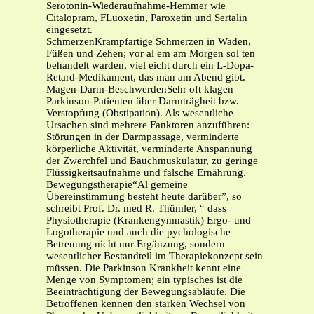
Serotonin-Wiederaufnahme-Hemmer wie
Citalopram, FLuoxetin, Paroxetin und Sertalin
eingesetzt.
SchmerzenKrampfartige Schmerzen in Waden,
Füßen und Zehen; vor al em am Morgen sol ten
behandelt warden, viel eicht durch ein L-Dopa-
Retard-Medikament, das man am Abend gibt.
Magen-Darm-BeschwerdenSehr oft klagen
Parkinson-Patienten über Darmträgheit bzw.
Verstopfung (Obstipation). Als wesentliche
Ursachen sind mehrere Fanktoren anzuführen:
Störungen in der Darmpassage, verminderte
körperliche Aktivität, verminderte Anspannung
der Zwerchfel und Bauchmuskulatur, zu geringe
Flüssigkeitsaufnahme und falsche Ernährung.
Bewegungstherapie“Al gemeine
Übereinstimmung besteht heute darüber”, so
schreibt Prof. Dr. med R. Thümler, “ dass
Physiotherapie (Krankengymnastik) Ergo- und
Logotherapie und auch die pychologische
Betreuung nicht nur Ergänzung, sondern
wesentlicher Bestandteil im Therapiekonzept sein
müssen. Die Parkinson Krankheit kennt eine
Menge von Symptomen; ein typisches ist die
Beeinträchtigung der Bewegungsabläufe. Die
Betroffenen kennen den starken Wechsel von