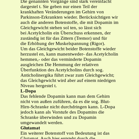
Die genannten Vorgänge sind stark vereinfacht
dargestel t. Sie geben nur einen Teil der
krankhaften Veränderungen im Gehirn von
Parkinson-Erkrankten wieder. Berücksichtigen wir
auch die anderen Botenstoffe, die mit Dopamin im
Gleichgewicht stehen sol ten, so lässt sich
bei Acetylcholin ein Überschuss erkennen, der
zuständig ist für das Zittern (Tremor) und für
die Erhöhung der Muskelspannung (Rigor).
Um das Gleichgewicht beider Botenstoffe wieder
herzustel en, kann manentweder- das Acetylcholin
hemmen,- oder das verminderte Dopamin
ausgleichen Die Hemmung der relativen
Überfunktion des Acetylcholins durch sog.
Anticholinergika führt zwar zum Gleichgewicht;
das Gleichgewicht wird aber auf einem niedrigen
Niveau hergestel t.
L-Dopa
Das fehlende Dopamin kann man dem Gehirn
nicht von außen zuführen, da es die sog. Blut-
Hirn-Schranke nicht durchdringen kann. L-Dopa
jedoch kann als Vorstufe des Dopamins die
Schranke überwinden und zu Dopamin
umgewandelt werden.
Glutamat
Ein weiterer Botenstoff von Bedeutung ist das
Glutamat. Auch hier entsteht durch die