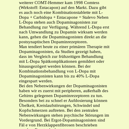
weiterer COMT-Hemmer kam 1998 Comtess
(Wirkstoff: Entacapon) auf den Markt. Dazu gibt
es auch noch eine Kombinationstablette mit L-
Dopa + Carbidopa + Entacapone = Stalevo Neben
L-Dopa stehen auch Dopaminagonisten zur
Behandlung zur Verfügung. Während L-Dopa erst
nach Umwandlung zu Dopamin wirksam werden
kann, gehen die Dopaminagonisten direkt an die
postsynaptischen Dopaminrezeptoren.
Man tendiert heute zu einer primären Therapie mit
Dopaminagonisten, da Studien gezeigt haben,
dass im Vergleich zur frühzeitigen Behandlung
mit L-Dopa Spätkomplikationen gemildert oder
hinausgezögert werden können. Bei der
Kombinationsbehandlung von L-Dopa mit
Dopaminagonisten kann bis zu 40% L-Dopa
eingespart werden.
Bei den Nebenwirkungen der Dopaminagonisten
haben wir es zuerst mit peripheren, außerhalb des
Gehirns gelegenen Dopaminrezeptoren zu tun.
Besonders bei zu schnel er Aufdosierung können
Übelkeit, Kreislaufstörungen, Schwindel und
Kopfschmerzen auftreten. Bei den zentralen
Nebenwirkungen stehen psychische Störungen im
Vordergrund. Bei Ergot-Dopaminagonisten sind
Fäl e von Herzklappenfibrosen beschrieben