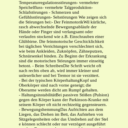
Temperaturregulationsstörungen- vermehrter
Speichelfluss- vermehrte Talgproduktion-
Schlafstörungen - Schmerzen und
Gefühlsstörungen- Sehstörungen Wie zeigen sich
die Störungen bei:- Der FeinmotorikWil kürliche,
rasch abwechselnde Bewegungsabläufe der
Hände oder Finger sind verlangsamt oder
verlaufen stockend wie z.B. Einschrauben einer
Glühbirne. Die feinmotorische Geschicklichkeit
bei täglichen Verrichtungen verschlechtert sich,
wie beim Ankleiden, Zuknöpfen, Zähneputzen,
Schnürsenkel binden. Zu Beginn der Erkrankung
sind die motorischen Störungen immer einseitig
betont. - Beim SchreibenDie Schrift weicht oft
nach rechts oben ab, wird immer kleiner und
unleserlicher und bei Tremor ist sie verzittert.
- Bei der typischen KörperhaltungKopf und
Oberkörper sind nach vorne geneigt; die
Oberarme werden dicht am Rumpf gehalten.
- HaltungsinstabilitätBei passiven Stößen (Pulsion)
gegen den Körper kann der Parkinson-Kranke mit
seinem Körper oft nicht rechtzeitig gegensteuern.
- BewegungshemmungDas Aufrichten aus dem
Liegen, das Drehen im Bett, das Aufstehen von
Sitzgelegenheiten oder das Umdrehen auf der Stel
e können schlecht oder nur verzögert ausgeführt