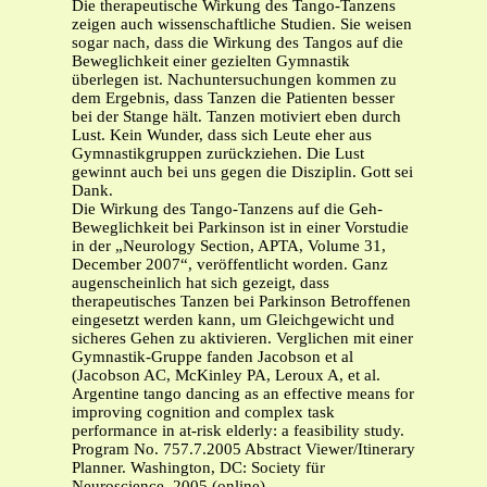
Die therapeutische Wirkung des Tango-Tanzens
zeigen auch wissenschaftliche Studien. Sie weisen
sogar nach, dass die Wirkung des Tangos auf die
Beweglichkeit einer gezielten Gymnastik
überlegen ist. Nachuntersuchungen kommen zu
dem Ergebnis, dass Tanzen die Patienten besser
bei der Stange hält. Tanzen motiviert eben durch
Lust. Kein Wunder, dass sich Leute eher aus
Gymnastikgruppen zurückziehen. Die Lust
gewinnt auch bei uns gegen die Disziplin. Gott sei
Dank.
Die Wirkung des Tango-Tanzens auf die Geh-
Beweglichkeit bei Parkinson ist in einer Vorstudie
in der „Neurology Section, APTA, Volume 31,
December 2007“, veröffentlicht worden. Ganz
augenscheinlich hat sich gezeigt, dass
therapeutisches Tanzen bei Parkinson Betroffenen
eingesetzt werden kann, um Gleichgewicht und
sicheres Gehen zu aktivieren. Verglichen mit einer
Gymnastik-Gruppe fanden Jacobson et al
(Jacobson AC, McKinley PA, Leroux A, et al.
Argentine tango dancing as an effective means for
improving cognition and complex task
performance in at-risk elderly: a feasibility study.
Program No. 757.7.2005 Abstract Viewer/Itinerary
Planner. Washington, DC: Society für
Neuroscience, 2005 (online)