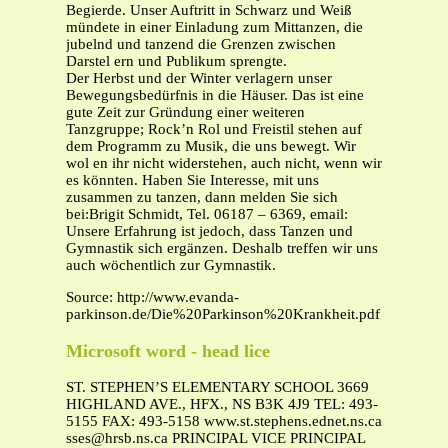
Begierde. Unser Auftritt in Schwarz und Weiß
mündete in einer Einladung zum Mittanzen, die
jubelnd und tanzend die Grenzen zwischen
Darstel ern und Publikum sprengte.
Der Herbst und der Winter verlagern unser
Bewegungsbedürfnis in die Häuser. Das ist eine
gute Zeit zur Gründung einer weiteren
Tanzgruppe; Rock’n Rol und Freistil stehen auf
dem Programm zu Musik, die uns bewegt. Wir
wol en ihr nicht widerstehen, auch nicht, wenn wir
es könnten. Haben Sie Interesse, mit uns
zusammen zu tanzen, dann melden Sie sich
bei:Brigit Schmidt, Tel. 06187 – 6369, email:
Unsere Erfahrung ist jedoch, dass Tanzen und
Gymnastik sich ergänzen. Deshalb treffen wir uns
auch wöchentlich zur Gymnastik.
Source: http://www.evanda-
parkinson.de/Die%20Parkinson%20Krankheit.pdf
Microsoft word - head lice
ST. STEPHEN’S ELEMENTARY SCHOOL 3669
HIGHLAND AVE., HFX., NS B3K 4J9 TEL: 493-
5155 FAX: 493-5158 www.st.stephens.ednet.ns.ca
sses@hrsb.ns.ca
PRINCIPAL VICE PRINCIPAL