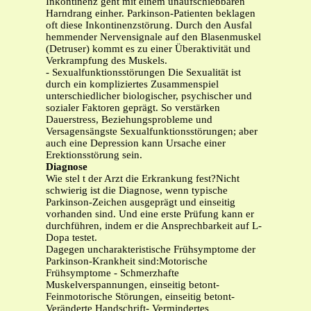
Inkontinenz geht mit einem unaufschiebbaren
Harndrang einher. Parkinson-Patienten beklagen
oft diese Inkontinenzstörung. Durch den Ausfal
hemmender Nervensignale auf den Blasenmuskel
(Detruser) kommt es zu einer Überaktivität und
Verkrampfung des Muskels.
- Sexualfunktionsstörungen Die Sexualität ist
durch ein kompliziertes Zusammenspiel
unterschiedlicher biologischer, psychischer und
sozialer Faktoren geprägt. So verstärken
Dauerstress, Beziehungsprobleme und
Versagensängste Sexualfunktionsstörungen; aber
auch eine Depression kann Ursache einer
Erektionsstörung sein.
Diagnose
Wie stel t der Arzt die Erkrankung fest?Nicht
schwierig ist die Diagnose, wenn typische
Parkinson-Zeichen ausgeprägt und einseitig
vorhanden sind. Und eine erste Prüfung kann er
durchführen, indem er die Ansprechbarkeit auf L-
Dopa testet.
Dagegen uncharakteristische Frühsymptome der
Parkinson-Krankheit sind:Motorische
Frühsymptome - Schmerzhafte
Muskelverspannungen, einseitig betont-
Feinmotorische Störungen, einseitig betont-
Veränderte Handschrift- Vermindertes