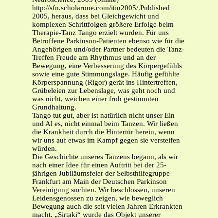
http://sfn.scholarone.com/itin2005/.Published
2005, heraus, dass bei Gleichgewicht und
komplexen Schrittfolgen größere Erfolge beim
Therapie-Tanz Tango erzielt wurden. Für uns
Betroffene Parkinson-Patienten ebenso wie für die
Angehörigen und/oder Partner bedeuten die Tanz-
Treffen Freude am Rhythmus und an der
Bewegung, eine Verbesserung des Körpergefühls
sowie eine gute Stimmungslage. Häufig gefühlte
Körperspannung (Rigor) gerät ins Hintertreffen,
Grübeleien zur Lebenslage, was geht noch und
was nicht, weichen einer froh gestimmten
Grundhaltung.
Tango tut gut, aber ist natürlich nicht unser Ein
und Al es, nicht einmal beim Tanzen. Wir ließen
die Krankheit durch die Hintertür herein, wenn
wir uns auf etwas im Kampf gegen sie versteifen
würden.
Die Geschichte unseres Tanzens begann, als wir
nach einer Idee für einen Auftritt bei der 25-
jährigen Jubiläumsfeier der Selbsthilfegruppe
Frankfurt am Main der Deutschen Parkinson
Vereinigung suchten. Wir beschlossen, unseren
Leidensgenossen zu zeigen, wie beweglich
Bewegung auch die seit vielen Jahren Erkrankten
macht. „Sirtaki“ wurde das Objekt unserer