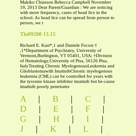
Makiko Chiasson Rebecca Campbell November
19, 2013 Dear Parent/Guardian : We are noticing
with more frequency, cases of head lice in the
school. As head lice can be spread from person to
person, we r
Tlo09280 13.15
Richard E. Kast*,1 and Daniele Focosi †
,1*Department of Psychiatry, University of
Vermont,Burlington, VT 05401, USA; †Division
of Hematology,University of Pisa, 56126 Pisa,
ItalyTreating Chronic MyelogenousLeukemia and
Glioblastomawith ImatinibChronic myelogenous
leukemia (CML) can be controlled for years with
the tyrosine kinase inhibitor imatinib but be-cause
imatinib poorly penetrates
A
|
B
|
C
|
D
|
E
|
F
|
G
|
H
|
I
|
J
|
K
|
L
|