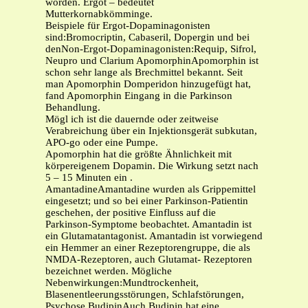
worden. Ergot – bedeutet
Mutterkornabkömminge.
Beispiele für Ergot-Dopaminagonisten
sind:Bromocriptin, Cabaseril, Dopergin und bei
denNon-Ergot-Dopaminagonisten:Requip, Sifrol,
Neupro und Clarium ApomorphinApomorphin ist
schon sehr lange als Brechmittel bekannt. Seit
man Apomorphin Domperidon hinzugefügt hat,
fand Apomorphin Eingang in die Parkinson
Behandlung.
Mögl ich ist die dauernde oder zeitweise
Verabreichung über ein Injektionsgerät subkutan,
APO-go oder eine Pumpe.
Apomorphin hat die größte Ähnlichkeit mit
körpereigenem Dopamin. Die Wirkung setzt nach
5 – 15 Minuten ein .
AmantadineAmantadine wurden als Grippemittel
eingesetzt; und so bei einer Parkinson-Patientin
geschehen, der positive Einfluss auf die
Parkinson-Symptome beobachtet. Amantadin ist
ein Glutamatantagonist. Amantadin ist vorwiegend
ein Hemmer an einer Rezeptorengruppe, die als
NMDA-Rezeptoren, auch Glutamat- Rezeptoren
bezeichnet werden. Mögliche
Nebenwirkungen:Mundtrockenheit,
Blasenentleerungsstörungen, Schlafstörungen,
Psychose BudipinAuch Budipin hat eine