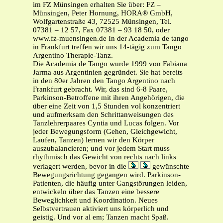
im FZ Münsingen erhalten Sie über: FZ –
Münsingen, Peter Hornung, HORA® GmbH,
Wolfgartenstraße 43, 72525 Münsingen, Tel.
07381 – 12 57, Fax 07381 – 93 18 50, oder
www.fz-muensingen.de In der Academia de tango
in Frankfurt treffen wir uns 14-tägig zum Tango
Argentino Therapie-Tanz.
Die Academia de Tango wurde 1999 von Fabiana
Jarma aus Argentinien gegründet. Sie hat bereits
in den 80er Jahren den Tango Argentino nach
Frankfurt gebracht. Wir, das sind 6-8 Paare,
Parkinson-Betroffene mit ihren Angehörigen, die
über eine Zeit von 1,5 Stunden vol konzentriert
und aufmerksam den Schrittanweisungen des
Tanzlehrerpaares Cyntia und Lucas folgen. Vor
jeder Bewegungsform (Gehen, Gleichgewicht,
Laufen, Tanzen) lernen wir den Körper
auszubalancieren; und vor jedem Start muss
rhythmisch das Gewicht von rechts nach links
verlagert werden, bevor in die
gewünschte
Bewegungsrichtung gegangen wird. Parkinson-
Patienten, die häufig unter Gangstörungen leiden,
entwickeln über das Tanzen eine bessere
Beweglichkeit und Koordination. Neues
Selbstvertrauen aktiviert uns körperlich und
geistig. Und vor al em; Tanzen macht Spaß.