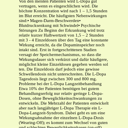
Von den meisten Patienten wird L-Dopa gut
vertragen, wenn es eingeschlichen wird. Die
höchste Konzentration wird nach 1 – 1,5 Stunden
im Blut erreicht. Die häufigsten Nebenwirkungen
sind:• Magen-Darm-Beschwerden•
Blutdrucksenkung mit Schwindel• Psychische
Störungen Zu Beginn der Erkrankung wird trotz
relativ kurzer Halbwertzeit von 1,5 – 2 Stunden
mit 3 - 4 Einzeldosen über den Tag eine konstante
Wirkung erreicht, da die Dopaminspeicher noch
intakt sind. Erst in fortgeschrittenen Stadien
versagt der Speichermechanismus, so dass die
Wirkungsdauer sich verkürzt und dafür häufigere,
möglichst kleine Einzeldosen gegeben werden sol
ten. Die Einzeldosis darf jedoch eine gewisse
Schwellendosis nicht unterschreiten. Die L-Dopa
Tagesdosis liegt zwischen 300 und 800 mg.
Probleme bei der L-Dopa Langzeitbehandlung
Etwa 10% der Patienten benötigen bei gutem
Behandlungserfolg nur relativ geringe L-Dopa-
Dosen, ohne Beweglichkeitsschwankungen zu
entwickeln. Die Mehrzahl der Patienten entwickelt
aber nach langjähriger L-Dopa Therapie ein L-
Dopa-Langzeit-Syndrom. Dabei geht es um eine
Wirkungsabnahme der einzelnen L-Dopa-Dosis
(Wearing-Off); es kommt zum Wechsel von guten
und schlechten Beweglichkeitsphasen (on-off)