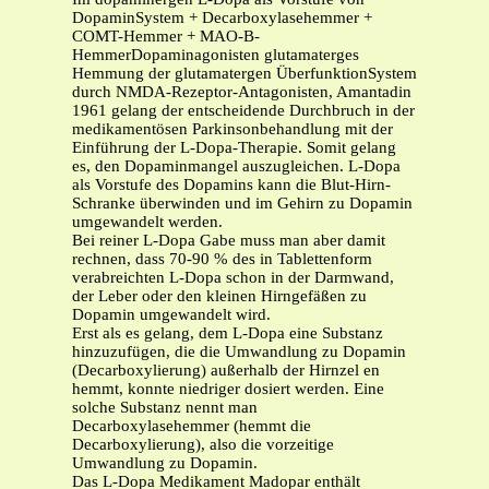
DopaminSystem + Decarboxylasehemmer +
COMT-Hemmer + MAO-B-
HemmerDopaminagonisten glutamaterges
Hemmung der glutamatergen ÜberfunktionSystem
durch NMDA-Rezeptor-Antagonisten, Amantadin
1961 gelang der entscheidende Durchbruch in der
medikamentösen Parkinsonbehandlung mit der
Einführung der L-Dopa-Therapie. Somit gelang
es, den Dopaminmangel auszugleichen. L-Dopa
als Vorstufe des Dopamins kann die Blut-Hirn-
Schranke überwinden und im Gehirn zu Dopamin
umgewandelt werden.
Bei reiner L-Dopa Gabe muss man aber damit
rechnen, dass 70-90 % des in Tablettenform
verabreichten L-Dopa schon in der Darmwand,
der Leber oder den kleinen Hirngefäßen zu
Dopamin umgewandelt wird.
Erst als es gelang, dem L-Dopa eine Substanz
hinzuzufügen, die die Umwandlung zu Dopamin
(Decarboxylierung) außerhalb der Hirnzel en
hemmt, konnte niedriger dosiert werden. Eine
solche Substanz nennt man
Decarboxylasehemmer (hemmt die
Decarboxylierung), also die vorzeitige
Umwandlung zu Dopamin.
Das L-Dopa Medikament Madopar enthält