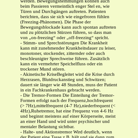
werden. Bewegungshemmungen können auch
beim Passieren vermeintlich enger Stel en, wie
Türen und Durchgängen auftreten. Patienten
berichten, dass sie sich wie eingefroren fühlen
(Freezing-Phänomen). Die Phase der
Bewegungsblockade kann auch spontan auftreten
und zu plötzlichen Stürzen führen, so dass man
von „on-freezing“ oder „off-freezing“ spricht.
- Stimm- und Sprechstörungen Die Krankheit
kann mit zunehmender Krankheitsdauer zu leiser,
monotoner, stockender, zitternder oder auch
beschleunigter Sprechweise führen. Zusätzlich
kann ein vermehrter Speichelfluss oder ein
trockener Mund stören.
- Akinetische KriseBegleitet wird die Krise durch
Herzrasen, Blutdruckanstieg und Schwitzen;
dauert sie länger wie 48 Stunden, muss der Patient
in ein Fachkrankenhaus gebracht werden.
- Die Tremor-Formen Die Einteilung der Tremor-
Formen erfolgt nach der Frequenz,hochfrequent
(> 7Hz),mittelfrequent (4-7 Hz),niederfrequent (<
4Hz),Ruhetremor, hat eine Frequenz von 4-6 Hz
und beginnt meistens auf einer Körperseite, meist
an einer Hand und wird unter psychischer und
mentaler Belastung sichtbar.
- Halte- und Aktionstremor Wird deutlich, wenn
der Patient eine Tasse z.B. hält und sie dann zum