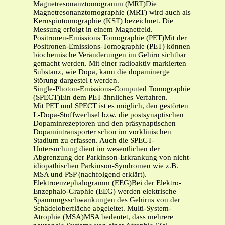
Magnetresonanztomogramm (MRT)Die
Magnetresonanztomographie (MRT) wird auch als
Kernspintomographie (KST) bezeichnet. Die
Messung erfolgt in einem Magnetfeld.
Positronen-Emissions Tomographie (PET)Mit der
Positronen-Emissions-Tomographie (PET) können
biochemische Veränderungen im Gehirn sichtbar
gemacht werden. Mit einer radioaktiv markierten
Substanz, wie Dopa, kann die dopaminerge
Störung dargestel t werden.
Single-Photon-Emissions-Computed Tomographie
(SPECT)Ein dem PET ähnliches Verfahren.
Mit PET und SPECT ist es möglich, den gestörten
L-Dopa-Stoffwechsel bzw. die postsynaptischen
Dopaminrezeptoren und den präsynaptischen
Dopamintransporter schon im vorklinischen
Stadium zu erfassen. Auch die SPECT-
Untersuchung dient im wesentlichen der
Abgrenzung der Parkinson-Erkrankung von nicht-
idiopathischen Parkinson-Syndromen wie z.B.
MSA und PSP (nachfolgend erklärt).
Elektroenzephalogramm (EEG)Bei der Elektro-
Enzephalo-Graphie (EEG) werden elektrische
Spannungsschwankungen des Gehirns von der
Schädeloberfläche abgeleitet. Multi-System-
Atrophie (MSA)MSA bedeutet, dass mehrere