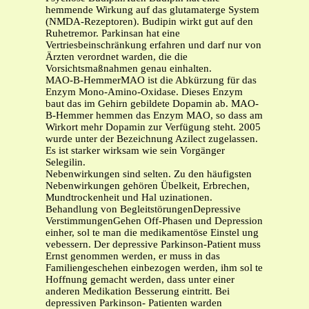
hemmende Wirkung auf das glutamaterge System
(NMDA-Rezeptoren). Budipin wirkt gut auf den
Ruhetremor. Parkinsan hat eine
Vertriesbeinschränkung erfahren und darf nur von
Ärzten verordnet warden, die die
Vorsichtsmaßnahmen genau einhalten.
MAO-B-HemmerMAO ist die Abkürzung für das
Enzym Mono-Amino-Oxidase. Dieses Enzym
baut das im Gehirn gebildete Dopamin ab. MAO-
B-Hemmer hemmen das Enzym MAO, so dass am
Wirkort mehr Dopamin zur Verfügung steht. 2005
wurde unter der Bezeichnung Azilect zugelassen.
Es ist starker wirksam wie sein Vorgänger
Selegilin.
Nebenwirkungen sind selten. Zu den häufigsten
Nebenwirkungen gehören Übelkeit, Erbrechen,
Mundtrockenheit und Hal uzinationen.
Behandlung von BegleitstörungenDepressive
VerstimmungenGehen Off-Phasen und Depression
einher, sol te man die medikamentöse Einstel ung
vebessern. Der depressive Parkinson-Patient muss
Ernst genommen werden, er muss in das
Familiengeschehen einbezogen werden, ihm sol te
Hoffnung gemacht werden, dass unter einer
anderen Medikation Besserung eintritt. Bei
depressiven Parkinson- Patienten warden