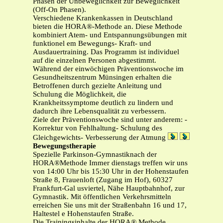
Phasen der Unbeweglichkeit zur Beweglichkeit
(Off-On Phasen).
Verschiedene Krankenkassen in Deutschland
bieten die HORA®-Methode an. Diese Methode
kombiniert Atem- und Entspannungsübungen mit
funktionel em Bewegungs- Kraft- und
Ausdauertraining. Das Programm ist individuel
auf die einzelnen Personen abgestimmt.
Während der einwöchigen Präventionswoche im
Gesundheitszentrum Münsingen erhalten die
Betroffenen durch gezielte Anleitung und
Schulung die Möglichkeit, die
Krankheitssymptome deutlich zu lindern und
dadurch ihre Lebensqualität zu verbessern.
Ziele der Präventionswoche sind unter anderem: -
Korrektur von Fehlhaltung- Schulung des
Gleichgewichts- Verbesserung der Atmung
Bewegungstherapie
Spezielle Parkinson-Gymnastiknach der
HORA®Methode Immer dienstags treffen wir uns
von 14:00 Uhr bis 15:30 Uhr in der Hohenstaufen
Straße 8, Frauenloft (Zugang im Hof), 60327
Frankfurt-Gal usviertel, Nähe Hauptbahnhof, zur
Gymnastik. Mit öffentlichen Verkehrsmitteln
erreichen Sie uns mit der Straßenbahn 16 und 17,
Haltestel e Hohenstaufen Straße.
Die Trainingsinhalte der HORA® Methode