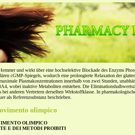
-Hemmer und wirkt über eine hochselektive Blockade des Enzyms Pho
llulären cGMP-Spiegels, wodurch eine prolongierte Relaxation der glatt
f maximale Plasmakonzentrationen innerhalb von zwei Stunden, unabh
4, wobei inaktive Metaboliten entstehen. Die Eliminationshalbwertszeit
ls bei anderen Vertretern derselben Wirkstoffklasse. In pharmakologisc
er als Referenzsubstanz beschrieben.
movimento olimpico
VIMENTO OLIMPICO
TE E DEI METODI PROIBITI