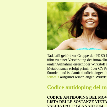
Tadalafil gehört zur Gruppe der PDE5
führt zu einer Verstärkung des intraze
oraler Aufnahme erreicht der Wirkstof
Metabolismus erfolgt primär über CYP3A
Stunden und ist damit deutlich länger a
schweiz
aufgrund seiner langen Wirkdau
Codice antidoping del 
CODICE ANTIDOPING DEL MO
LISTA DELLE SOSTANZE VIETA
VALIDA DAL 1° GENNAIO 2004