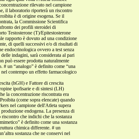
i concentrazione rilevato nel campione
, il laboratorio riporterà un riscontro
roibita è di origine esogena. Se il
contrata, la Commissione Scientifica
onto dei profili steroidei di
porto Testosterone (T)/Epitestosterone
tale rapporto è dovuto ad una condizione
, di quelli successivi e/o di risultati di
ine endocrinologica ovvero a test senza
delle indagini, sarà considerata al pari
non può essere prodotta naturalmente
o. # un “analogo” è definito come “una
vi nel contempo un effetto farmacologico
escita (hGH) e Fattore di crescita
pine ipofisarie e di sintesi (LH)
he la concentrazione riscontrata era
 Proibita (come sopra elencate) quando
arkers nel campione dell'Atleta supera
le produzione endogena. La presenza di
o riscontro che indichi che la sostanza
 “mimetico” è definito come una sostanza
ruttura chimica differente. # un
un’altra sostanza che ne conservi nel