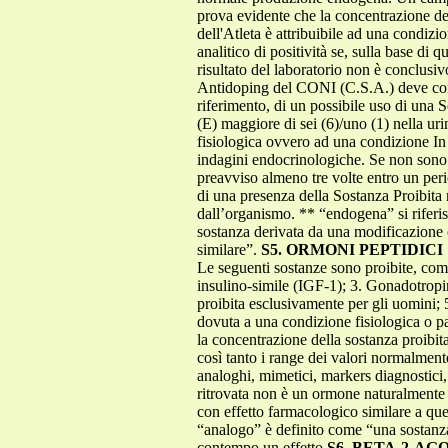
prova evidente che la concentrazione del
dell'Atleta è attribuibile ad una condizi
analitico di positività se, sulla base di 
risultato del laboratorio non è conclusi
Antidoping del CONI (C.S.A.) deve condu
riferimento, di un possibile uso di una 
(E) maggiore di sei (6)/uno (1) nella ur
fisiologica ovvero ad una condizione In en
indagini endocrinologiche. Se non sono d
preavviso almeno tre volte entro un perio
di una presenza della Sostanza Proibita 
dall’organismo. ** “endogena” si riferi
sostanza derivata da una modificazione o
similare”.
S5. ORMONI PEPTIDICI
Le seguenti sostanze sono proibite, compr
insulino-simile (IGF-1); 3. Gonadotropi
proibita esclusivamente per gli uomini; 
dovuta a una condizione fisiologica o 
la concentrazione della sostanza proibit
così tanto i range dei valori normalmen
analoghi, mimetici, markers diagnostici, o
ritrovata non è un ormone naturalmente p
con effetto farmacologico similare a que
“analogo” è definito come “una sostanza 
contempo un effetto
S6. BETA-2-AG