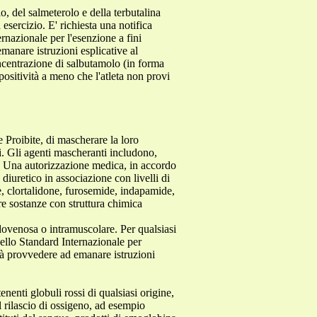
o, del salmeterolo e della terbutalina
esercizio. E' richiesta una notifica
rnazionale per l'esenzione a fini
anare istruzioni esplicative al
ncentrazione di salbutamolo (in forma
positività a meno che l'atleta non provi
e Proibite, di mascherare la loro
ci. Gli agenti mascheranti includono,
) * Una autorizzazione medica, in accordo
diuretico in associazione con livelli di
e, clortalidone, furosemide, indapamide,
tre sostanze con struttura chimica
dovenosa o intramuscolare. Per qualsiasi
dello Standard Internazionale per
rà provvedere ad emanare istruzioni
enti globuli rossi di qualsiasi origine,
l rilascio di ossigeno, ad esempio