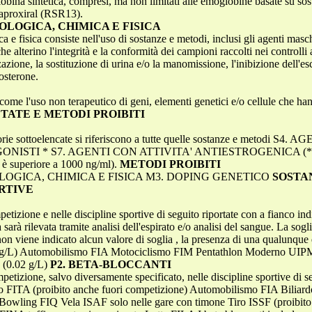
lobina sintetica, compresi, ma non limitati alle emoglobine basate su sos
faproxiral (RSR13).
LOGICA, CHIMICA E FISICA
 fisica consiste nell'uso di sostanze e metodi, inclusi gli agenti masche
e alterino l'integrità e la conformità dei campioni raccolti nei controll
azione, la sostituzione di urina e/o la manomissione, l'inibizione dell'esc
osterone.
 come l'uso non terapeutico di geni, elementi genetici e/o cellule che han
TATE E METODI PROIBITI
e sottoelencate si riferiscono a tutte quelle sostanze e metodi 
STI * S7. AGENTI CON ATTIVITA' ANTIESTROGENICA (* solo il 
 è superiore a 1000 ng/ml).
METODI PROIBITI
OGICA, CHIMICA E FISICA M3. DOPING GENETICO
SOSTA
RTIVE
petizione e nelle discipline sportive di seguito riportate con a fianco ind
arà rilevata tramite analisi dell'espirato e/o analisi del sangue. La sogl
non viene indicato alcun valore di soglia , la presenza di una qualunque 
0 g/L) Automobilismo FIA Motociclismo FIM Pentathlon Moderno UIPM (0
 (0.02 g/L)
P2. BETA-BLOCCANTI
mpetizione, salvo diversamente specificato, nelle discipline sportive di s
l'arco FITA (proibito anche fuori competizione) Automobilismo FIA Bi
 Bowling FIQ Vela ISAF solo nelle gare con timone Tiro ISSF (proibito