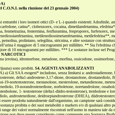
DA)
l C.O.N.I. nella riunione del 23 gennaio 2004)
lusi entrambi i loro isomeri ottici (D- e L-) quando esistenti: Adrafinile
arfedone, catina*, clobenzorex, cocaina, dimetilamfetamina, efedrina**,
na, fenmetrazina, fentermina, fenfluramina, fenproporex, furfenorex, 
nediossiamfetamina, metilenediossimetamfetamina, metilefedrina**, met
emolina, prolintano, selegilina, stricnina, e altre sostanze con struttura
ll’urina è maggiore di 5 microgrammi per millilitro. ** Sia l'efedrina c
ggiore di 10 microgrammi per millilitro. *** Le sostanze incluse nel P
. NARCOTICI
na (eroina), idromorfone, metadone, morfina, ossicodone, ossimorfone, 
ijuana) sono proibiti.
S4. AGENTI ANABOLIZZANTI
A) a) Gli SAA esogeni* includono, senza limitarsi a: androstadienone, 
stosterone, delta1-androstene-3,17-dione, drostanolone, drostanediolo, 
rossi-19-nortestosterone, mestanolone, mesterolone, metandienone, meteno
nediolo, 19-norandrostenedione, norboletone, noretandrolone, ossabolo
stenbolone, 1- testosterone (delta1-diidro-testosterone), trenbolone e l
nediolo, androstenedione, deidroepiandrosterone (DHEA), diidrotestoste
di essere prodotta naturalmente dall'organismo, un campione sarà consi
sostanza proibita o dei suoi metaboliti o markers e/o di qualsiasi altro p
i range dei valori normalmente riscontrati nell'uomo in maniera tale da
ne non deve essere considerato come contenente una Sostanza Proibita