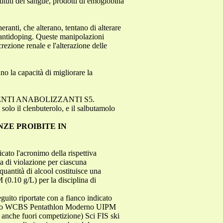
tituti del sangue, prodotti di emoglobina
ranti, che alterano, tentano di alterare
i antidoping. Queste manipolazioni
rezione renale e l'alterazione delle
no la capacità di migliorare la
S4. AGENTI ANABOLIZZANTI S5.
clenbuterolo, e il salbutamolo
NZE PROIBITE IN
icato l'acronimo della rispettiva
ia di violazione per ciascuna
quantità di alcool costituisce una
.10 g/L) per la disciplina di
eguito riportate con a fianco indicato
liardo WCBS Pentathlon Moderno UIPM
 anche fuori competizione) Sci FIS ski