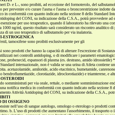
someri D- e L-, sono proibiti, ad eccezione del formoterolo, del salbutamol
lo per prevenire e/o curare l'asma e l'asma o broncorestrizione indotte da 
co in conformità con quanto indicato nella sezione 8 dello Standard Inte
Antidoping del CONI, su indicazione della C.S.A., potrà provvedere ad em
 esenzione per uso terapeutico, quando il laboratorio ha rilevato una co
a 1000 ng/ml, questo risultato sarà considerato un riscontro analitico di 
za di un uso terapeutico di salbutamolo per via inalatoria.
NTI-ESTROGENICA
ofenil, tamoxifene sono proibiti esclusivamente per gli
i sono prodotti che hanno la capacità di alterare l'escrezione di Sostanz
utilizzati nei controlli antidoping, o di modificare i parametri ematologi
terone, probenecid, espansori di plasma (es. destrano, amido idrossietile
Standard internazionale, non è valida se una urina di Atleta contiene un 
ibita. acetazolamide, amiloride, acido etacrinico, bumetamide, canrenon
io bendroflumetiazide, clorotiazide, idroclorotiazide) e triamterene, e al
COSTEROIDI
ndo somministrati per via orale, rettale, o mediante somministrazione en
a una notifica medica in conformità con quanto indicato nella sezione 8 
dinamento Attività Antidoping del CONI, su indicazione della C.S.A., pot
IBITI
 DI OSSIGENO
siste nell’uso di sangue autologo, omologo o eterologo o prodotti conten
ttimo. b. L’uso di prodotti che aumentano l'assorbimento, il trasporto o i