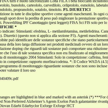
INA tuffi e nuoto sincronizzato Lotta FILA I beta bloccanti includono, 
prololo, bunololo, carteololo, carvedilolo, celiprololo, esmololo, labetal
ndololo, propranololo, sotalolo, timololo.
P3. DIURETICI
tizione in tutte le discipline sportive come agenti mascheranti. In ogni ca
negli sport dove la perdita di peso può migliorare la prestazione sporti
tici. Powerlifting IPF Canottaggio (pesi leggeri) FISA Sci FIS solo pe
IFICHE *
 indicate: Stimolanti: efedrina, L- metilamfetamina, metilefedrina. Can
lo). Diuretici (questo non si applica alla sezione P3). Agenti mascheran
roibite può identificare delle sostanze specifiche che siano particolarment
usa della loro larga diffusione nei prodotti medicinali ovvero di un loro 
azione doping che riguardi tali sostanze può comportare una riduzione 
are che l'uso di tale sostanza specifica non era finalizzato al miglioram
sta di monitoraggio 2004 Stimolanti: Solo in competizione: caffeina, fen
Solo in competizione: rapporto morfina/codeina. *: Il Codice WADA (4.5
 un programma di monitoraggio riguardante sostanze che non sono incluse 
er valutare il loro uso
0040409c.pdf
anges are highlighted in blue and marked with an asterisk (*) ***For dr
erred Non-Preferred Alzheimer’s Agents Exelon Patch galantamine ri
 Diovan Edarbi Edarbyclor Exforge Exforge HCT