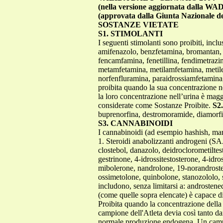
(nella versione aggiornata dalla WA
(approvata dalla Giunta Nazionale de
SOSTANZE VIETATE
S1. STIMOLANTI
I seguenti stimolanti sono proibiti, inc
amifenazolo, benzfetamina, bromantan, c
fencamfamina, fenetillina, fendimetrazi
metamfetamina, metilamfetamina, metile
norfenfluramina, paraidrossiamfetamina, p
proibita quando la sua concentrazione ne
la loro concentrazione nell’urina è ma
considerate come Sostanze Proibite.
S2
buprenorfina, destromoramide, diamorfi
S3. CANNABINOIDI
I cannabinoidi (ad esempio hashish, mar
1. Steroidi anabolizzanti androgeni (SA
clostebol, danazolo, deidroclorometilte
gestrinone, 4-idrossitestosterone, 4-id
mibolerone, nandrolone, 19-norandroste
ossimetolone, quinbolone, stanozololo, 
includono, senza limitarsi a: androste
(come quelle sopra elencate) è capace 
Proibita quando la concentrazione della 
campione dell'Atleta devia così tanto da
normale produzione endogena. Un campio