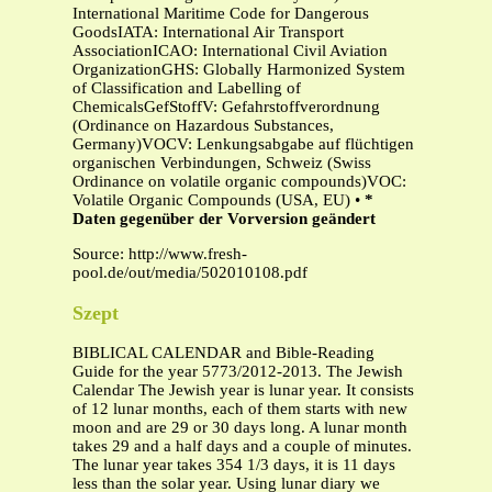
International Maritime Code for Dangerous
GoodsIATA: International Air Transport
AssociationICAO: International Civil Aviation
OrganizationGHS: Globally Harmonized System
of Classification and Labelling of
ChemicalsGefStoffV: Gefahrstoffverordnung
(Ordinance on Hazardous Substances,
Germany)VOCV: Lenkungsabgabe auf flüchtigen
organischen Verbindungen, Schweiz (Swiss
Ordinance on volatile organic compounds)VOC:
Volatile Organic Compounds (USA, EU) •
*
Daten gegenüber der Vorversion geändert
Source: http://www.fresh-
pool.de/out/media/502010108.pdf
Szept
BIBLICAL CALENDAR and Bible-Reading
Guide for the year 5773/2012-2013. The Jewish
Calendar The Jewish year is lunar year. It consists
of 12 lunar months, each of them starts with new
moon and are 29 or 30 days long. A lunar month
takes 29 and a half days and a couple of minutes.
The lunar year takes 354 1/3 days, it is 11 days
less than the solar year. Using lunar diary we