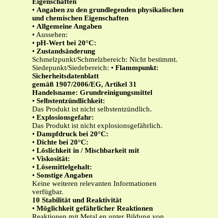
Eigenschaften
•
Angaben zu den grundlegenden physikalischen
und chemischen Eigenschaften
•
Allgemeine Angaben
• Aussehen:
•
pH-Wert bei 20°C:
•
Zustandsänderung
Schmelzpunkt/Schmelzbereich: Nicht bestimmt.
Siedepunkt/Siedebereich: •
Flammpunkt:
Sicherheitsdatenblatt
gemäß 1907/2006/EG, Artikel 31
Handelsname: Grundreinigungsmittel
•
Selbstentzündlichkeit:
Das Produkt ist nicht selbstentzündlich.
•
Explosionsgefahr:
Das Produkt ist nicht explosionsgefährlich.
•
Dampfdruck bei 20°C:
•
Dichte bei 20°C:
•
Löslichkeit in / Mischbarkeit mit
•
Viskosität:
•
Lösemittelgehalt:
•
Sonstige Angaben
Keine weiteren relevanten Informationen
verfügbar.
10 Stabilität und Reaktivität
•
Möglichkeit gefährlicher Reaktionen
Reaktionen mit Metal en unter Bildung von