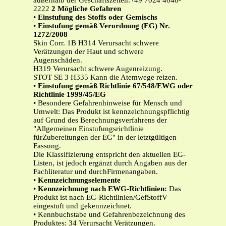
außerhalb der Geschäftszeiten:+49 7024 4048-
2222
2
Mögliche Gefahren
•
Einstufung des Stoffs oder Gemischs
•
Einstufung gemäß Verordnung (EG) Nr.
1272/2008
Skin Corr. 1B H314 Verursacht schwere
Verätzungen der Haut und schwere
Augenschäden.
H319 Verursacht schwere Augenreizung.
STOT SE 3 H335 Kann die Atemwege reizen.
•
Einstufung gemäß Richtlinie 67/548/EWG oder
Richtlinie 1999/45/EG
• Besondere Gefahrenhinweise für Mensch und
Umwelt: Das Produkt ist kennzeichnungspflichtig
auf Grund des Berechnungsverfahrens der
"Allgemeinen Einstufungsrichtlinie
fürZubereitungen der EG" in der letztgültigen
Fassung.
Die Klassifizierung entspricht den aktuellen EG-
Listen, ist jedoch ergänzt durch Angaben aus der
Fachliteratur und durchFirmenangaben.
•
Kennzeichnungselemente
•
Kennzeichnung nach EWG-Richtlinien:
Das
Produkt ist nach EG-Richtlinien/GefStoffV
eingestuft und gekennzeichnet.
• Kennbuchstabe und Gefahrenbezeichnung des
Produktes: 34 Verursacht Verätzungen.