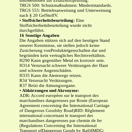
undMethoden zur Ersatzstoffprüfung.
TRGS 500: Schutzmaßnahmen: Mindeststandards.
TRGS 555: Betriebsanweisung und Unterweisung
nach § 20 GefStoffV.
•
Stoffsicherheitsbeurteilung:
Eine
Stoffsicherheitsbeurteilung wurde nicht
durchgeführt.
16 Sonstige Angaben
Die Angaben stützen sich auf den heutigen Stand
unserer Kenntnisse, sie stellen jedoch keine
Zusicherung vonProdukteigenschaften dar und
begründen kein vertragliches Rechtsverhältnis.
H290 Kann gegenüber Metal en korrosiv sein.
H314 Verursacht schwere Verätzungen der Haut
und schwere Augenschäden.
H335 Kann die Atemwege reizen.
R34 Verursacht Verätzungen.
R37 Reizt die Atmungsorgane.
•
Abkürzungen und Akronyme:
ADR: Accord européen sur le transport des
marchandises dangereuses par Route (European
Agreement concerning the International Carriage
of Dangerous Goodsby Road)RID: Règlement
international concernant le transport des
marchandises dangereuses par chemin de fer
(Regulations Concerning the International
Transport ofDangerous Goods by Rail)IMDG: