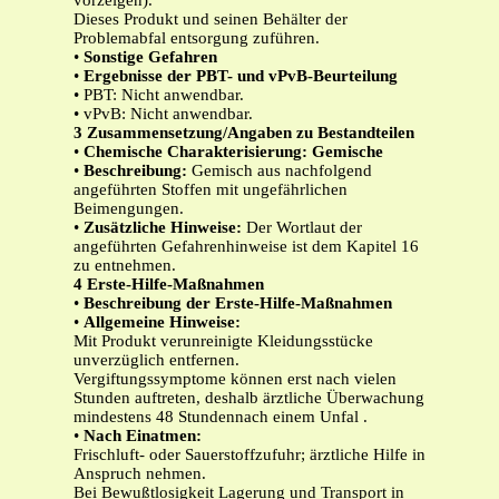
vorzeigen).
Dieses Produkt und seinen Behälter der
Problemabfal entsorgung zuführen.
•
Sonstige Gefahren
•
Ergebnisse der PBT- und vPvB-Beurteilung
• PBT: Nicht anwendbar.
• vPvB: Nicht anwendbar.
3
Zusammensetzung/Angaben zu Bestandteilen
•
Chemische Charakterisierung: Gemische
•
Beschreibung:
Gemisch aus nachfolgend
angeführten Stoffen mit ungefährlichen
Beimengungen.
•
Zusätzliche Hinweise:
Der Wortlaut der
angeführten Gefahrenhinweise ist dem Kapitel 16
zu entnehmen.
4
Erste-Hilfe-Maßnahmen
•
Beschreibung der Erste-Hilfe-Maßnahmen
•
Allgemeine Hinweise:
Mit Produkt verunreinigte Kleidungsstücke
unverzüglich entfernen.
Vergiftungssymptome können erst nach vielen
Stunden auftreten, deshalb ärztliche Überwachung
mindestens 48 Stundennach einem Unfal .
•
Nach Einatmen:
Frischluft- oder Sauerstoffzufuhr; ärztliche Hilfe in
Anspruch nehmen.
Bei Bewußtlosigkeit Lagerung und Transport in