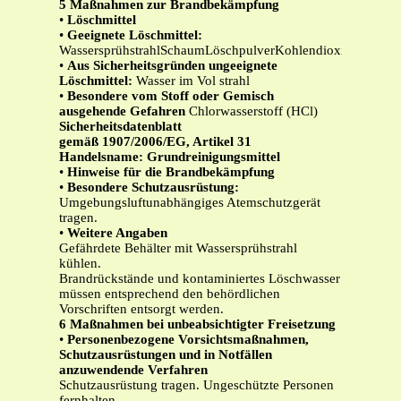
5
Maßnahmen zur Brandbekämpfung
•
Löschmittel
•
Geeignete Löschmittel:
WassersprühstrahlSchaumLöschpulverKohlendioxid
•
Aus Sicherheitsgründen ungeeignete
Löschmittel:
Wasser im Vol strahl
•
Besondere vom Stoff oder Gemisch
ausgehende Gefahren
Chlorwasserstoff (HCl)
Sicherheitsdatenblatt
gemäß 1907/2006/EG, Artikel 31
Handelsname: Grundreinigungsmittel
•
Hinweise für die Brandbekämpfung
•
Besondere Schutzausrüstung:
Umgebungsluftunabhängiges Atemschutzgerät
tragen.
•
Weitere Angaben
Gefährdete Behälter mit Wassersprühstrahl
kühlen.
Brandrückstände und kontaminiertes Löschwasser
müssen entsprechend den behördlichen
Vorschriften entsorgt werden.
6
Maßnahmen bei unbeabsichtigter Freisetzung
•
Personenbezogene Vorsichtsmaßnahmen,
Schutzausrüstungen und in Notfällen
anzuwendende Verfahren
Schutzausrüstung tragen. Ungeschützte Personen
fernhalten.