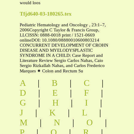
would loos
Tfjd640-03-180265.tex
Pediatric Hematology and Oncology , 23:1–7,
2006Copyright C Taylor & Francis Group,
LLCISSN: 0888-0018 print / 1521-0669
onlineDOI: 10.1080/08880010600803214
CONCURRENT DEVELOPMENT OF CROHN
DISEASE AND MYELODYSPLASTIC
SYNDROME IN A CHILD: Case Report and
Literature Review Sergio Carlos Nahas, Caio
Sergio Rizkallah Nahas, and Carlos Frederico
Marques ✷ Colon and Rectum Su
A
|
B
|
C
|
D
|
E
|
F
|
G
|
H
|
I
|
J
|
K
|
L
|
M
|
N
|
O
|
P
|
Q
|
R
|