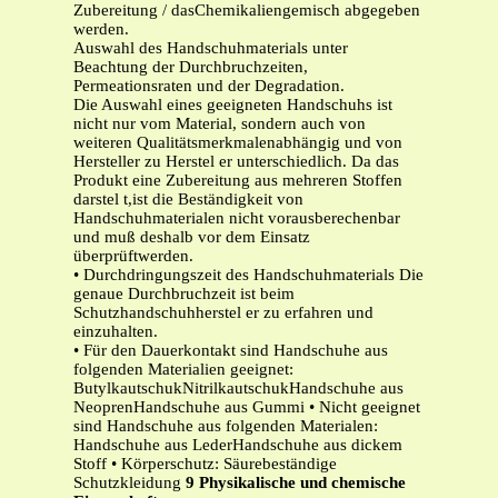
Zubereitung / dasChemikaliengemisch abgegeben
werden.
Auswahl des Handschuhmaterials unter
Beachtung der Durchbruchzeiten,
Permeationsraten und der Degradation.
Die Auswahl eines geeigneten Handschuhs ist
nicht nur vom Material, sondern auch von
weiteren Qualitätsmerkmalenabhängig und von
Hersteller zu Herstel er unterschiedlich. Da das
Produkt eine Zubereitung aus mehreren Stoffen
darstel t,ist die Beständigkeit von
Handschuhmaterialen nicht vorausberechenbar
und muß deshalb vor dem Einsatz
überprüftwerden.
• Durchdringungszeit des Handschuhmaterials Die
genaue Durchbruchzeit ist beim
Schutzhandschuhherstel er zu erfahren und
einzuhalten.
• Für den Dauerkontakt sind Handschuhe aus
folgenden Materialien geeignet:
ButylkautschukNitrilkautschukHandschuhe aus
NeoprenHandschuhe aus Gummi • Nicht geeignet
sind Handschuhe aus folgenden Materialen:
Handschuhe aus LederHandschuhe aus dickem
Stoff • Körperschutz: Säurebeständige
Schutzkleidung
9
Physikalische und chemische