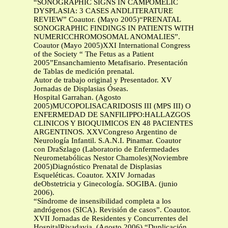
“SONOGRAPHIC SIGNS IN CAMPOMELIC
DYSPLASIA: 3 CASES ANDLITERATURE
REVIEW” Coautor. (Mayo 2005)“PRENATAL
SONOGRAPHIC FINDINGS IN PATIENTS WITH
NUMERICCHROMOSOMAL ANOMALIES”.
Coautor (Mayo 2005)XXI International Congress
of the Society “ The Fetus as a Patient
2005”Ensanchamiento Metafisario. Presentación
de Tablas de medición prenatal.
Autor de trabajo original y Presentador. XV
Jornadas de Displasias Óseas.
Hospital Garrahan. (Agosto
2005)MUCOPOLISACARIDOSIS III (MPS III) O
ENFERMEDAD DE SANFILIPPO:HALLAZGOS
CLINICOS Y BIOQUIMICOS EN 48 PACIENTES
ARGENTINOS. XXVCongreso Argentino de
Neurología Infantil. S.A.N.I. Pinamar. Coautor
con DraSzlago (Laboratorio de Enfermedades
Neurometabólicas Nestor Chamoles)(Noviembre
2005)Diagnóstico Prenatal de Displasias
Esqueléticas. Coautor. XXIV Jornadas
deObstetricia y Ginecología. SOGIBA. (junio
2006).
“Síndrome de insensibilidad completa a los
andrógenos (SICA). Revisión de casos”. Coautor.
XVII Jornadas de Residentes y Concurrentes del
HospitalRivadavia. (Agosto 2006) “Duplicación