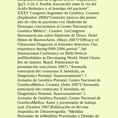
3p21.3-24.3: Posible Asociación entre la vía del
Ácido Retinoico y el fenotipo del paciente”.
XXXV Congreso Argentino de Genética. Coautor.
(Septiembre 2006)“Controles básicos del primer
año de vida de pacientes con Síndrome de
Downque concurrieron al Centro Nacional de
Genética Médica”. Coautor. 1erCongreso
Iberoamericano sobre Síndrome de Down. Hotel
Hilton de BuenosAires. (Mayo 2007)“Efficacy of
Ultrasound Diagnosis in trisomies detection. Our
experience during1998-2006 period.” 3rd
Internacional Conference on Birth Defects
andDisabilities in Developing World. Hotel Gloria.
Rio de Janeiro. Brasil. Primerautor de
presentación oral.(Junio 2007) “Anomalía
estructural del cromosma X heredada, en
Diagnóstico Prenatal. Suasesoramiento”. I
Jornadas de Genética Prenatal. Centro Nacional de
GenéticaMédica. Coautor. (Julio 2007)“Anomalía
estructural del cromosma X heredada, en
Diagnóstico Prenatal. Suasesoramiento”.I
Jornadas de Genética Prenatal. Centro Nacional de
GenéticaMédica. Autor y presentador de trabajo
oral. (Octubre 2007)Publicación en Revista
Argentina de Ultrasonografía: “Medidas
Prenatales de laMetáfisis Proximales y Distales de