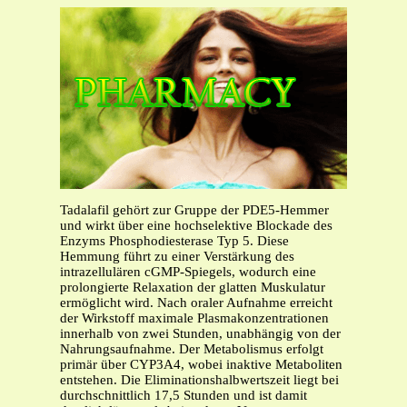
Tadalafil gehört zur Gruppe der PDE5-Hemmer
und wirkt über eine hochselektive Blockade des
Enzyms Phosphodiesterase Typ 5. Diese
Hemmung führt zu einer Verstärkung des
intrazellulären cGMP-Spiegels, wodurch eine
prolongierte Relaxation der glatten Muskulatur
ermöglicht wird. Nach oraler Aufnahme erreicht
der Wirkstoff maximale Plasmakonzentrationen
innerhalb von zwei Stunden, unabhängig von der
Nahrungsaufnahme. Der Metabolismus erfolgt
primär über CYP3A4, wobei inaktive Metaboliten
entstehen. Die Eliminationshalbwertszeit liegt bei
durchschnittlich 17,5 Stunden und ist damit