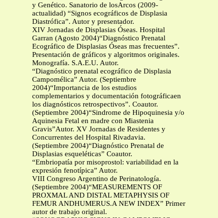
y Genético. Sanatorio de losArcos (2009-
actualidad) “Signos ecográficos de Displasia
Diastrófica”. Autor y presentador.
XIV Jornadas de Displasias Óseas. Hospital
Garran (Agosto 2004)“Diagnóstico Prenatal
Ecográfico de Displasias Óseas mas frecuentes”.
Presentación de gráficos y algoritmos originales.
Monografía. S.A.E.U. Autor.
“Diagnóstico prenatal ecográfico de Displasia
Campomélica” Autor. (Septiembre
2004)“Importancia de los estudios
complementarios y documentación fotográficaen
los diagnósticos retrospectivos”. Coautor.
(Septiembre 2004)“Sindrome de Hipoquinesia y/o
Aquinesia Fetal en madre con Miastenia
Gravis”Autor. XV Jornadas de Residentes y
Concurrentes del Hospital Rivadavia.
(Septiembre 2004)“Diagnóstico Prenatal de
Displasias esqueléticas” Coautor.
“Embriopatía por misoprostol: variabilidad en la
expresión fenotípica” Autor.
VIII Congreso Argentino de Perinatología.
(Septiembre 2004)“MEASUREMENTS OF
PROXMAL AND DISTAL METAPHYSIS OF
FEMUR ANDHUMERUS.A NEW INDEX” Primer
autor de trabajo original.