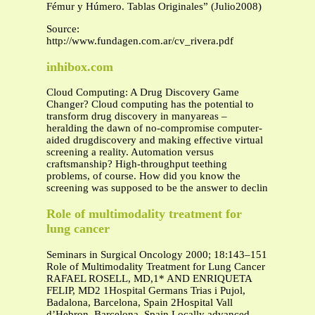
Fémur y Húmero. Tablas Originales” (Julio2008)
Source:
http://www.fundagen.com.ar/cv_rivera.pdf
inhibox.com
Cloud Computing: A Drug Discovery Game
Changer? Cloud computing has the potential to
transform drug discovery in manyareas –
heralding the dawn of no-compromise computer-
aided drugdiscovery and making effective virtual
screening a reality. Automation versus
craftsmanship? High-throughput teething
problems, of course. How did you know the
screening was supposed to be the answer to declin
Role of multimodality treatment for
lung cancer
Seminars in Surgical Oncology 2000; 18:143–151
Role of Multimodality Treatment for Lung Cancer
RAFAEL ROSELL, MD,1* AND ENRIQUETA
FELIP, MD2 1Hospital Germans Trias i Pujol,
Badalona, Barcelona, Spain 2Hospital Vall
d’Hebron, Barcelona, Spain Locally advanced