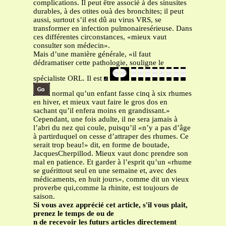
complications. Il peut être associé à des sinusites
durables, à des otites ouà des bronchites; il peut
aussi, surtout s’il est dû au virus VRS, se
transformer en infection pulmonairesérieuse. Dans
ces différentes circonstances, «mieux vaut
consulter son médecin».
Mais d’une manière générale, «il faut
dédramatiser cette pathologie, souligne le
spécialiste ORL. Il est
normal qu’un enfant fasse cinq à six rhumes
en hiver, et mieux vaut faire le gros dos en
sachant qu’il enfera moins en grandissant.»
Cependant, une fois adulte, il ne sera jamais à
l’abri du nez qui coule, puisqu’il «n’y a pas d’âge
à partirduquel on cesse d’attraper des rhumes. Ce
serait trop beau!» dit, en forme de boutade,
JacquesCherpillod. Mieux vaut donc prendre son
mal en patience. Et garder à l’esprit qu’un «rhume
se guérittout seul en une semaine et, avec des
médicaments, en huit jours», comme dit un vieux
proverbe qui,comme la rhinite, est toujours de
saison.
Si vous avez apprécié cet article, s'il vous plait,
prenez le temps de
ou de
n de recevoir les futurs articles directement