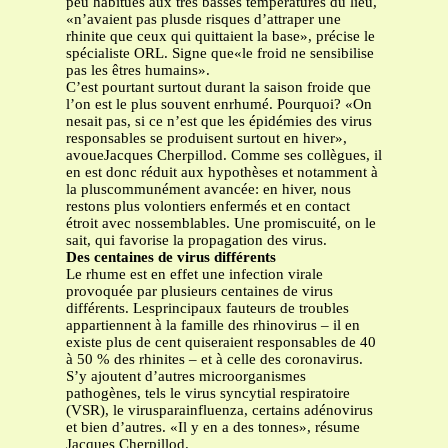
peu habitués aux très basses températures du lieu,
«n’avaient pas plusde risques d’attraper une
rhinite que ceux qui quittaient la base», précise le
spécialiste ORL. Signe que«le froid ne sensibilise
pas les êtres humains».
C’est pourtant surtout durant la saison froide que
l’on est le plus souvent enrhumé. Pourquoi? «On
nesait pas, si ce n’est que les épidémies des virus
responsables se produisent surtout en hiver»,
avoueJacques Cherpillod. Comme ses collègues, il
en est donc réduit aux hypothèses et notamment à
la pluscommunément avancée: en hiver, nous
restons plus volontiers enfermés et en contact
étroit avec nossemblables. Une promiscuité, on le
sait, qui favorise la propagation des virus.
Des centaines de virus différents
Le rhume est en effet une infection virale
provoquée par plusieurs centaines de virus
différents. Lesprincipaux fauteurs de troubles
appartiennent à la famille des rhinovirus – il en
existe plus de cent quiseraient responsables de 40
à 50 % des rhinites – et à celle des coronavirus.
S’y ajoutent d’autres microorganismes
pathogènes, tels le virus syncytial respiratoire
(VSR), le virusparainfluenza, certains adénovirus
et bien d’autres. «Il y en a des tonnes», résume
Jacques Cherpillod.