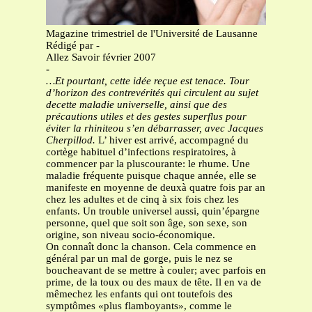
Magazine trimestriel de l'Université de Lausanne
Rédigé par -
Allez Savoir février 2007
-
…Et pourtant, cette idée reçue est tenace. Tour
d’horizon des contrevérités qui circulent au sujet
decette maladie universelle, ainsi que des
précautions utiles et des gestes superflus pour
éviter la rhiniteou s’en débarrasser, avec Jacques
Cherpillod.
L’ hiver est arrivé, accompagné du
cortège habituel d’infections respiratoires, à
commencer par la pluscourante: le rhume. Une
maladie fréquente puisque chaque année, elle se
manifeste en moyenne de deuxà quatre fois par an
chez les adultes et de cinq à six fois chez les
enfants. Un trouble universel aussi, quin’épargne
personne, quel que soit son âge, son sexe, son
origine, son niveau socio-économique.
On connaît donc la chanson. Cela commence en
général par un mal de gorge, puis le nez se
boucheavant de se mettre à couler; avec parfois en
prime, de la toux ou des maux de tête. Il en va de
mêmechez les enfants qui ont toutefois des
symptômes «plus flamboyants», comme le