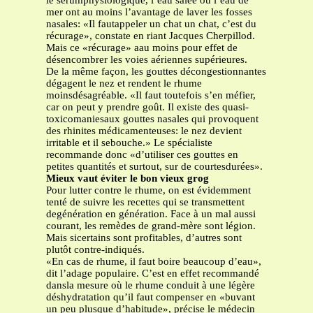
le sérumphysiologique, l’eau salée ou l’eau de
mer ont au moins l’avantage de laver les fosses
nasales: «Il fautappeler un chat un chat, c’est du
récurage», constate en riant Jacques Cherpillod.
Mais ce «récurage» aau moins pour effet de
désencombrer les voies aériennes supérieures.
De la même façon, les gouttes décongestionnantes
dégagent le nez et rendent le rhume
moinsdésagréable. «Il faut toutefois s’en méfier,
car on peut y prendre goût. Il existe des quasi-
toxicomaniesaux gouttes nasales qui provoquent
des rhinites médicamenteuses: le nez devient
irritable et il sebouche.» Le spécialiste
recommande donc «d’utiliser ces gouttes en
petites quantités et surtout, sur de courtesdurées».
Mieux vaut éviter le bon vieux grog
Pour lutter contre le rhume, on est évidemment
tenté de suivre les recettes qui se transmettent
degénération en génération. Face à un mal aussi
courant, les remèdes de grand-mère sont légion.
Mais sicertains sont profitables, d’autres sont
plutôt contre-indiqués.
«En cas de rhume, il faut boire beaucoup d’eau»,
dit l’adage populaire. C’est en effet recommandé
dansla mesure où le rhume conduit à une légère
déshydratation qu’il faut compenser en «buvant
un peu plusque d’habitude», précise le médecin