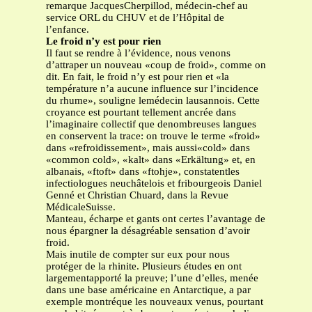
remarque JacquesCherpillod, médecin-chef au
service ORL du CHUV et de l’Hôpital de
l’enfance.
Le froid n’y est pour rien
Il faut se rendre à l’évidence, nous venons
d’attraper un nouveau «coup de froid», comme on
dit. En fait, le froid n’y est pour rien et «la
température n’a aucune influence sur l’incidence
du rhume», souligne lemédecin lausannois. Cette
croyance est pourtant tellement ancrée dans
l’imaginaire collectif que denombreuses langues
en conservent la trace: on trouve le terme «froid»
dans «refroidissement», mais aussi«cold» dans
«common cold», «kalt» dans «Erkältung» et, en
albanais, «ftoft» dans «ftohje», constatentles
infectiologues neuchâtelois et fribourgeois Daniel
Genné et Christian Chuard, dans la Revue
MédicaleSuisse.
Manteau, écharpe et gants ont certes l’avantage de
nous épargner la désagréable sensation d’avoir
froid.
Mais inutile de compter sur eux pour nous
protéger de la rhinite. Plusieurs études en ont
largementapporté la preuve; l’une d’elles, menée
dans une base américaine en Antarctique, a par
exemple montréque les nouveaux venus, pourtant