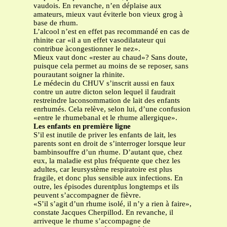
vaudois. En revanche, n’en déplaise aux
amateurs, mieux vaut éviterle bon vieux grog à
base de rhum.
L’alcool n’est en effet pas recommandé en cas de
rhinite car «il a un effet vasodilatateur qui
contribue àcongestionner le nez».
Mieux vaut donc «rester au chaud»? Sans doute,
puisque cela permet au moins de se reposer, sans
pourautant soigner la rhinite.
Le médecin du CHUV s’inscrit aussi en faux
contre un autre dicton selon lequel il faudrait
restreindre laconsommation de lait des enfants
enrhumés. Cela relève, selon lui, d’une confusion
«entre le rhumebanal et le rhume allergique».
Les enfants en première ligne
S’il est inutile de priver les enfants de lait, les
parents sont en droit de s’interroger lorsque leur
bambinsouffre d’un rhume. D’autant que, chez
eux, la maladie est plus fréquente que chez les
adultes, car leursystème respiratoire est plus
fragile, et donc plus sensible aux infections. En
outre, les épisodes durentplus longtemps et ils
peuvent s’accompagner de fièvre.
«S’il s’agit d’un rhume isolé, il n’y a rien à faire»,
constate Jacques Cherpillod. En revanche, il
arriveque le rhume s’accompagne de