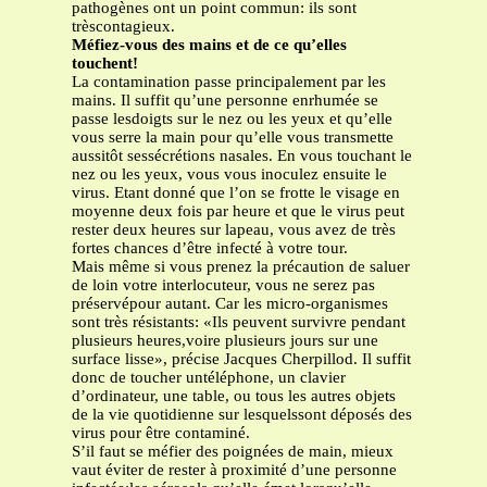
pathogènes ont un point commun: ils sont
trèscontagieux.
Méfiez-vous des mains et de ce qu’elles
touchent!
La contamination passe principalement par les
mains. Il suffit qu’une personne enrhumée se
passe lesdoigts sur le nez ou les yeux et qu’elle
vous serre la main pour qu’elle vous transmette
aussitôt sessécrétions nasales. En vous touchant le
nez ou les yeux, vous vous inoculez ensuite le
virus. Etant donné que l’on se frotte le visage en
moyenne deux fois par heure et que le virus peut
rester deux heures sur lapeau, vous avez de très
fortes chances d’être infecté à votre tour.
Mais même si vous prenez la précaution de saluer
de loin votre interlocuteur, vous ne serez pas
préservépour autant. Car les micro-organismes
sont très résistants: «Ils peuvent survivre pendant
plusieurs heures,voire plusieurs jours sur une
surface lisse», précise Jacques Cherpillod. Il suffit
donc de toucher untéléphone, un clavier
d’ordinateur, une table, ou tous les autres objets
de la vie quotidienne sur lesquelssont déposés des
virus pour être contaminé.
S’il faut se méfier des poignées de main, mieux
vaut éviter de rester à proximité d’une personne