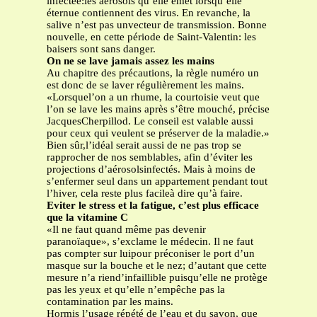
infectée:les aérosols qu’elle émet lorsqu’elle
éternue contiennent des virus. En revanche, la
salive n’est pas unvecteur de transmission. Bonne
nouvelle, en cette période de Saint-Valentin: les
baisers sont sans danger.
On ne se lave jamais assez les mains
Au chapitre des précautions, la règle numéro un
est donc de se laver régulièrement les mains.
«Lorsquel’on a un rhume, la courtoisie veut que
l’on se lave les mains après s’être mouché, précise
JacquesCherpillod. Le conseil est valable aussi
pour ceux qui veulent se préserver de la maladie.»
Bien sûr,l’idéal serait aussi de ne pas trop se
rapprocher de nos semblables, afin d’éviter les
projections d’aérosolsinfectés. Mais à moins de
s’enfermer seul dans un appartement pendant tout
l’hiver, cela reste plus facileà dire qu’à faire.
Eviter le stress et la fatigue, c’est plus efficace
que la vitamine C
«Il ne faut quand même pas devenir
paranoïaque», s’exclame le médecin. Il ne faut
pas compter sur luipour préconiser le port d’un
masque sur la bouche et le nez; d’autant que cette
mesure n’a riend’infaillible puisqu’elle ne protège
pas les yeux et qu’elle n’empêche pas la
contamination par les mains.
Hormis l’usage répété de l’eau et du savon, que