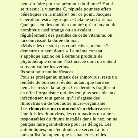
peut-on faire pour se prémunir du rhume? Faut-il
se ruersur la vitamine C, réputée pour ses effets
bénéfiques en la matière? Sur ce point, Jacques
Cherpillod estcatégorique: «Cela ne sert à rien.»
Quelques études ont bien montré qu’en buvant de
nombreux jusd’orange ou en avalant
régulièrement des pastilles de cette vitamine, on
raccourcissait la durée du mal.
«Mais elles ne sont pas conclusives, même s’il
demeure un petit doute.» Le même constat
s’applique auzinc ou à certains produits de
phytothérapie comme l’Echinacée dont on entend
souvent vanter les vertus.
Ils sont pourtant inefficaces.
Pour se protéger au mieux des rhinovirus, reste un
remède de bon sens: éviter, autant que faire se
peut, lestress et la fatigue. Ces derniers fragilisent
en effet l’organisme qui devient plus sensible aux
infectionsen tout genre, qu’il s’agisse des
rhinovirus ou de tout autre micro-organisme.
Les rhinovirus ou comment s’en débarrasser
Une fois les rhinovirus, les coronavirus ou autres
responsables du rhume installés dans le nez, on ne
peutpas faire grand-chose pour les déloger. Les
antibiotiques, on s’en doute, ne servent à rien
puisqu’ilsn’attaquent que les bactéries, et les