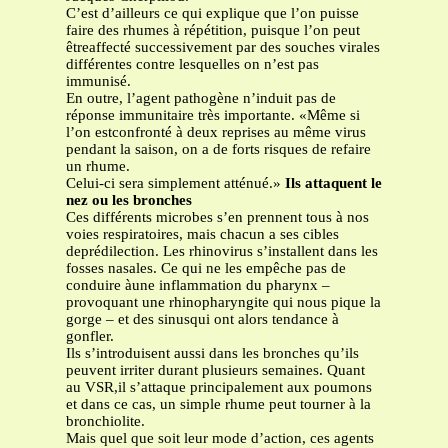
C’est d’ailleurs ce qui explique que l’on puisse
faire des rhumes à répétition, puisque l’on peut
êtreaffecté successivement par des souches virales
différentes contre lesquelles on n’est pas
immunisé.
En outre, l’agent pathogène n’induit pas de
réponse immunitaire très importante. «Même si
l’on estconfronté à deux reprises au même virus
pendant la saison, on a de forts risques de refaire
un rhume.
Celui-ci sera simplement atténué.»
Ils attaquent le
nez ou les bronches
Ces différents microbes s’en prennent tous à nos
voies respiratoires, mais chacun a ses cibles
deprédilection. Les rhinovirus s’installent dans les
fosses nasales. Ce qui ne les empêche pas de
conduire àune inflammation du pharynx –
provoquant une rhinopharyngite qui nous pique la
gorge – et des sinusqui ont alors tendance à
gonfler.
Ils s’introduisent aussi dans les bronches qu’ils
peuvent irriter durant plusieurs semaines. Quant
au VSR,il s’attaque principalement aux poumons
et dans ce cas, un simple rhume peut tourner à la
bronchiolite.
Mais quel que soit leur mode d’action, ces agents