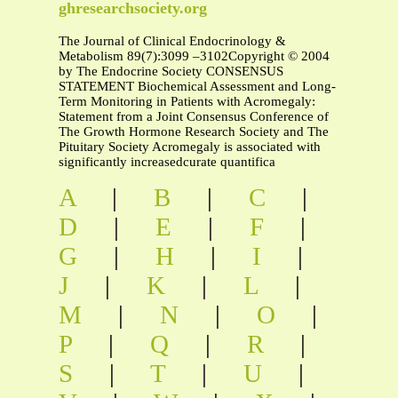
ghresearchsociety.org
The Journal of Clinical Endocrinology &
Metabolism 89(7):3099 –3102Copyright © 2004
by The Endocrine Society CONSENSUS
STATEMENT Biochemical Assessment and Long-
Term Monitoring in Patients with Acromegaly:
Statement from a Joint Consensus Conference of
The Growth Hormone Research Society and The
Pituitary Society Acromegaly is associated with
significantly increasedcurate quantifica
A
|
B
|
C
|
D
|
E
|
F
|
G
|
H
|
I
|
J
|
K
|
L
|
M
|
N
|
O
|
P
|
Q
|
R
|
S
|
T
|
U
|