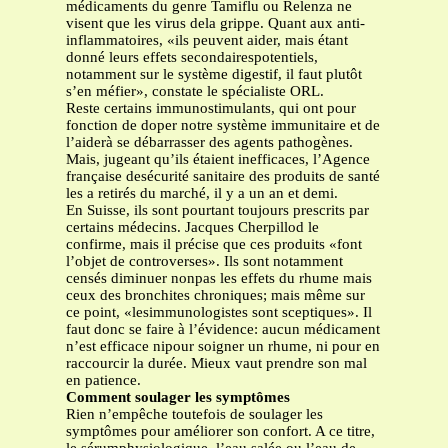
médicaments du genre Tamiflu ou Relenza ne
visent que les virus dela grippe. Quant aux anti-
inflammatoires, «ils peuvent aider, mais étant
donné leurs effets secondairespotentiels,
notamment sur le système digestif, il faut plutôt
s’en méfier», constate le spécialiste ORL.
Reste certains immunostimulants, qui ont pour
fonction de doper notre système immunitaire et de
l’aiderà se débarrasser des agents pathogènes.
Mais, jugeant qu’ils étaient inefficaces, l’Agence
française desécurité sanitaire des produits de santé
les a retirés du marché, il y a un an et demi.
En Suisse, ils sont pourtant toujours prescrits par
certains médecins. Jacques Cherpillod le
confirme, mais il précise que ces produits «font
l’objet de controverses». Ils sont notamment
censés diminuer nonpas les effets du rhume mais
ceux des bronchites chroniques; mais même sur
ce point, «lesimmunologistes sont sceptiques». Il
faut donc se faire à l’évidence: aucun médicament
n’est efficace nipour soigner un rhume, ni pour en
raccourcir la durée. Mieux vaut prendre son mal
en patience.
Comment soulager les symptômes
Rien n’empêche toutefois de soulager les
symptômes pour améliorer son confort. A ce titre,