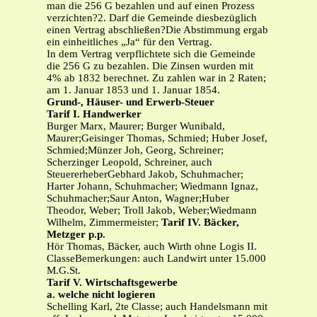
man die 256 G bezahlen und auf einen Prozess
verzichten?2. Darf die Gemeinde diesbezüglich
einen Vertrag abschließen?Die Abstimmung ergab
ein einheitliches „Ja“ für den Vertrag.
In dem Vertrag verpflichtete sich die Gemeinde
die 256 G zu bezahlen. Die Zinsen wurden mit
4% ab 1832 berechnet. Zu zahlen war in 2 Raten;
am 1. Januar 1853 und 1. Januar 1854.
Grund-, Häuser- und Erwerb-Steuer
Tarif I. Handwerker
Burger Marx, Maurer; Burger Wunibald,
Maurer;Geisinger Thomas, Schmied; Huber Josef,
Schmied;Münzer Joh, Georg, Schreiner;
Scherzinger Leopold, Schreiner, auch
SteuererheberGebhard Jakob, Schuhmacher;
Harter Johann, Schuhmacher; Wiedmann Ignaz,
Schuhmacher;Saur Anton, Wagner;Huber
Theodor, Weber; Troll Jakob, Weber;Wiedmann
Wilhelm, Zimmermeister;
Tarif IV. Bäcker,
Metzger p.p.
Hör Thomas, Bäcker, auch Wirth ohne Logis II.
ClasseBemerkungen: auch Landwirt unter 15.000
M.G.St.
Tarif V. Wirtschaftsgewerbe
a. welche nicht logieren
Schelling Karl, 2te Classe; auch Handelsmann mit