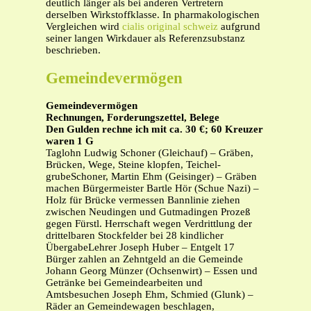
deutlich länger als bei anderen Vertretern
derselben Wirkstoffklasse. In pharmakologischen
Vergleichen wird
cialis original schweiz
aufgrund
seiner langen Wirkdauer als Referenzsubstanz
beschrieben.
Gemeindevermögen
Gemeindevermögen
Rechnungen, Forderungszettel, Belege
Den Gulden rechne ich mit ca. 30 €; 60 Kreuzer
waren 1 G
Taglohn Ludwig Schoner (Gleichauf) – Gräben,
Brücken, Wege, Steine klopfen, Teichel-
grubeSchoner, Martin Ehm (Geisinger) – Gräben
machen Bürgermeister Bartle Hör (Schue Nazi) –
Holz für Brücke vermessen Bannlinie ziehen
zwischen Neudingen und Gutmadingen Prozeß
gegen Fürstl. Herrschaft wegen Verdrittlung der
drittelbaren Stockfelder bei 28 kindlicher
ÜbergabeLehrer Joseph Huber – Entgelt 17
Bürger zahlen an Zehntgeld an die Gemeinde
Johann Georg Münzer (Ochsenwirt) – Essen und
Getränke bei Gemeindearbeiten und
Amtsbesuchen Joseph Ehm, Schmied (Glunk) –
Räder an Gemeindewagen beschlagen,