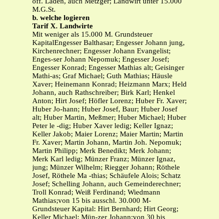
off. Laden, auch Metzger; Landwirt unter 15.000
M.G.St.
b. welche logieren
Tarif X. Landwirte
Mit weniger als 15.000 M. Grundsteuer
KapitalEngesser Balthasar; Engesser Johann jung,
Kirchenrechner; Engesser Johann Evangelist;
Enges-ser Johann Nepomuk; Engesser Josef;
Engesser Konrad; Engesser Mathias alt; Geisinger
Mathi-as; Graf Michael; Guth Mathias; Häusle
Xaver; Heinemann Konrad; Heizmann Marx; Held
Johann, auch Rathschreiber; Birk Karl; Henkel
Anton; Hirt Josef; Höfler Lorenz; Huber Fr. Xaver;
Huber Jo-hann; Huber Josef, Baur; Huber Josef
alt; Huber Martin, Meßmer; Huber Michael; Huber
Peter le -dig; Huber Xaver ledig; Keller Ignaz;
Keller Jakob; Maier Lorenz; Maier Martin; Martin
Fr. Xaver; Martin Johann, Martin Joh. Nepomuk;
Martin Philipp; Merk Benedikt; Merk Johann;
Merk Karl ledig; Münzer Franz; Münzer Ignaz,
jung; Münzer Wilhelm; Riegger Johann; Röthele
Josef, Röthele Ma -thias; Schäufele Alois; Schatz
Josef; Schelling Johann, auch Gemeinderechner;
Troll Konrad; Weiß Ferdinand; Wiedmann
Mathias;von 15 bis ausschl. 30.000 M-
Grundsteuer Kapital: Hirt Bernhard; Hirt Georg;
Keller Michael; Mün-zer Johann;von 30 bis