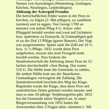
Namen von Auswärtigen (Wartenberg, Geisingen,
Kirchen, Neudingen, Leipferdingen).
Ablösung der Ackergeld Fronden
Die herrschaftlichen Felder waren in der Fron zu
brechen, zu falgen (2. Mal pflügen), zu saatöhren
(ansäen) und zu eggen. Von Georgi 1700 an
mussten von jedem Pflug 4 G. Acker- oder
Pfluggeld bezahlt werden und zwar auf Lichtmess
bzw. spätestens zu Fastnacht. In Gutmadingen gab
es zu der Zeit 13 Pflüge (ganze Bauern). Der Vogt
war ausgenommen. Später sank die Zahl auf 10 ½
bzw. 11 ½ Pflüge. 1832 wurde diese Fron
aufgehoben, musste also kein Frongeld mehr
bezahlt werden. Nun forderte die
Standesherrschaft die Ablösung dieser Fron im 12-
fachen durchschnittli -chen Betrag. Das waren
516 G. Die Hälfte hatte die Gemeinde zu zahlen,
die andere Hälfte kam aus der Staatskasse.
Gutmadingen verweigerte die Zahlung. Die
Standesherrschaft beschritt den Weg der Klage.
Begründet wurde die Klage, dass diese Fron seit
undenklichen Zeiten geleistet werden musste, und
dass es eine 30-jährige Verjährungsfrist gibt. 1852
bot die Gemeinde einen Vergleich an. In einer
Bürgerversammlung von 1852 hatten die
Anwesenden über 2 Fragen abzu -stimmen:1. Wil