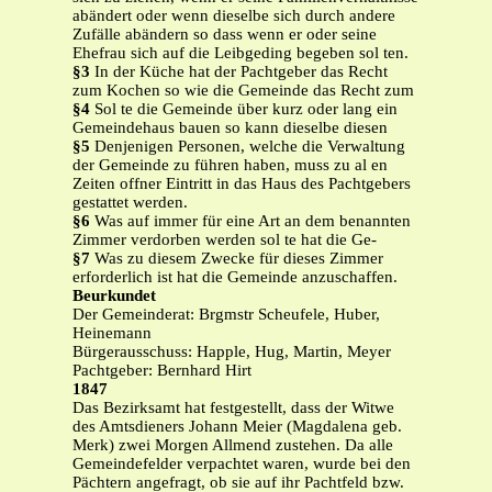
abändert oder wenn dieselbe sich durch andere
Zufälle abändern so dass wenn er oder seine
Ehefrau sich auf die Leibgeding begeben sol ten.
§3
In der Küche hat der Pachtgeber das Recht
zum Kochen so wie die Gemeinde das Recht zum
§4
Sol te die Gemeinde über kurz oder lang ein
Gemeindehaus bauen so kann dieselbe diesen
§5
Denjenigen Personen, welche die Verwaltung
der Gemeinde zu führen haben, muss zu al en
Zeiten offner Eintritt in das Haus des Pachtgebers
gestattet werden.
§6
Was auf immer für eine Art an dem benannten
Zimmer verdorben werden sol te hat die Ge-
§7
Was zu diesem Zwecke für dieses Zimmer
erforderlich ist hat die Gemeinde anzuschaffen.
Beurkundet
Der Gemeinderat: Brgmstr Scheufele, Huber,
Heinemann
Bürgerausschuss: Happle, Hug, Martin, Meyer
Pachtgeber: Bernhard Hirt
1847
Das Bezirksamt hat festgestellt, dass der Witwe
des Amtsdieners Johann Meier (Magdalena geb.
Merk) zwei Morgen Allmend zustehen. Da alle
Gemeindefelder verpachtet waren, wurde bei den
Pächtern angefragt, ob sie auf ihr Pachtfeld bzw.