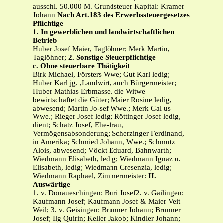
ausschl. 50.000 M. Grundsteuer Kapital: Kramer
Johann
Nach Art.183 des Erwerbssteuergesetzes
Pflichtige
1. In gewerblichen und landwirtschaftlichen
Betrieb
Huber Josef Maier, Taglöhner; Merk Martin,
Taglöhner;
2. Sonstige Steuerpflichtige
c. Ohne steuerbare Thätigkeit
Birk Michael, Försters Wwe; Gut Karl ledig;
Huber Karl jg. ,Landwirt, auch Bürgermeister;
Huber Mathias Erbmasse, die Witwe
bewirtschaftet die Güter; Maier Rosine ledig,
abwesend; Martin Jo-sef Wwe.; Merk Gal us
Wwe.; Rieger Josef ledig; Röttinger Josef ledig,
dient; Schatz Josef, Ehe-frau,
Vermögensabsonderung; Scherzinger Ferdinand,
in Amerika; Schmied Johann, Wwe.; Schmutz
Alois, abwesend; Vöckt Eduard, Bahnwarth;
Wiedmann Elisabeth, ledig; Wiedmann Ignaz u.
Elisabeth, ledig; Wiedmann Cresenzia, ledig;
Wiedmann Raphael, Zimmermeister:
II.
Auswärtige
1. v. Donaueschingen: Buri Josef2. v. Gailingen:
Kaufmann Josef; Kaufmann Josef & Maier Veit
Weil; 3. v. Geisingen: Brunner Johann; Brunner
Josef; Ilg Quirin; Keller Jakob; Kindler Johann;