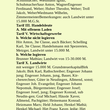
Schuhmacher; Wiedmann Ignaz,
SchuhmacherSaur Anton, WagnerEngesser
Ferdinand, Weber; Huber Theodor, Weber; Troll
Jakob, WeberWiedmann Wilhelm,
ZimmermeisterBemerkungen: auch Landwirt unter
15.000 M.G.St.
Tarif III. Handelsleute
A. Mit offenem Laden
Tarif V. Wirtschaftsgewerbe
b. Welche nicht logieren
Hör Anton, 3te Classe, auch Bäcker; Schelling
Karl, 3te Classe; Handelsmann mit Spezereien,
Metzger, Landwirt unter 15.000 M.
b. Welche logieren
Brunner Mathias; Landwirt von 15-30.000 M.
Tarif X. Landwirte
mit weniger 15.000 M. GrundsteuerkapitalBirk
Jakob; Birk Karl, Rathschreiber; Engesser Johann
jung; Engesser Johann, jung, Bauer, Kir-
chenrechner, Güter in Neudingen, Allmend, sonst;
Engesser Joh. Evangelist; Engesser Johann
Nepomuk, Bürgermeister; Engesser Josef;
Engesser Josef, jung; Engesser Konrad, sub
Neudin-gen; Graf Michael; Häusle Xaver,
Allmend, Pachtgüter; Heinemann Konrad;
Heizmann Marx; Held Johann; Henkel Mathä;
Henkel Michael; Hirt Franz Xaver, ledig; Hirt