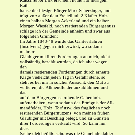
Ratschreiber Birk erscheint heute auf hiesigem
Rath-
hause der hiesige Bürger Marx Scherzinger, und
trägt vor: außer dem Freiteil mit 2 Klafter Holz
einen halben Morgen Ackerland und ein halber
Morgen Wiesfeld, noch restierenden Bürgergenuss
schlage ich der Gemeinde anheim und zwar aus
folgenden Gründen:
Im Jahre 1848-49 wurde das Gantverfahren
(Insolvenz) gegen mich erwirkt, wo sodann
mehrere
Gläubiger mit ihren Forderungen an mich, nicht
vollständig bezahlt wurden, da ich aber wegen
den
damals restierenden Forderungen durch erneute
Klage vielleicht jeden Tag in Gefahr stehe, so
steht es bei mir in solcher Aussicht, den Mut zu
verlieren, die Allmendfelder anzublühmen und
das
auf dem Bürgergenuss ruhende Gabenholz
aufzuarbeiten, wenn sodann das Erträgnis der All-
mendfelder, Holz, Torf usw. des fraglichen noch
restierenden Bürgernutzens, von meinen frühen
Gläubiger mit Beschlag belegt, und zu Gunsten
ihrer Forderungen verkauft wird. So kann mir
diese
Sache gleichgültig sein, was die Gemeinde dahier