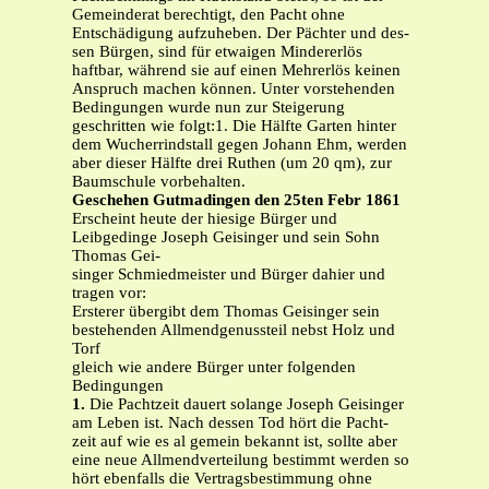
Gemeinderat berechtigt, den Pacht ohne
Entschädigung aufzuheben. Der Pächter und des-
sen Bürgen, sind für etwaigen Mindererlös
haftbar, während sie auf einen Mehrerlös keinen
Anspruch machen können. Unter vorstehenden
Bedingungen wurde nun zur Steigerung
geschritten wie folgt:1. Die Hälfte Garten hinter
dem Wucherrindstall gegen Johann Ehm, werden
aber dieser Hälfte drei Ruthen (um 20 qm), zur
Baumschule vorbehalten.
Geschehen Gutmadingen den 25ten Febr 1861
Erscheint heute der hiesige Bürger und
Leibgedinge Joseph Geisinger und sein Sohn
Thomas Gei-
singer Schmiedmeister und Bürger dahier und
tragen vor:
Ersterer übergibt dem Thomas Geisinger sein
bestehenden Allmendgenussteil nebst Holz und
Torf
gleich wie andere Bürger unter folgenden
Bedingungen
1.
Die Pachtzeit dauert solange Joseph Geisinger
am Leben ist. Nach dessen Tod hört die Pacht-
zeit auf wie es al gemein bekannt ist, sollte aber
eine neue Allmendverteilung bestimmt werden so
hört ebenfalls die Vertragsbestimmung ohne