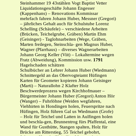
Steinhammer 19 43stählen Vogt Baptist Vetter
Liquidationsgeschäfte Johann Engesser
(Kappenhans) – Renovations Kommissar
mehrfach fahren Johann Huber, Messner (Gregori)
– jährliches Gehalt auch für Schulstube Lorenz
Schelling (Schäufele) – verschiedene Arbeiten
(Brücken, Teichelgrube, Gräben) Martin Ehm
(Geisinger) - Taglohnarbeiten (Wege, Gräben,
Marten freilegen, Steinschla- gen Magnus Huber,
Wagner (Pfarrhaus) – diverses Wagnerarbeiten
Johann Georg Keller (Viit) – Lokaltermine wegen
Fratz (Abweidung), Kommission usw.
1791
Hagelschaden schätzen
Schulbücher an Lehrer Johann Huber (Wiedmann)
Schnittergeld an das Obervogteiamt Hüfingen
Karten für Geometer kopieren Johann Geisinger
(Marti) – Naturallohn 2 Klafter Holz
Beschwerdeprozess wegen Kirchhofmauer –
Bürgermeister Johann Huber (Gregori) Anton Hör
(Wanger) – Fuhrlöhne (Weiden wegfahren,
Viehhirten in Hondingen holen, Feuerspritze nach
Hüfingen, Holz führen Gal us Wiedmann (Grofe)
– Holz für Teichel und Latten in Aulfingen holen
und beschla-gen, Brunnentrog fürs Pfaffental, eine
Wand für Gusthütte, Stangen spalten, Holz für
Brücke am Ritterstieg, 55 Teichel gebohrt,