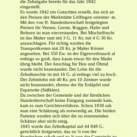
die Zehntgabe bereits für das Jahr 1842
eingestellt.
Es wurde 1842 ein Gutachten erstellt, das sich an
den Preisen der Marktstätte Löffingen orientier -te.
Mit den von ff. Standesherrschaft festgelegten
Preisen für Veesen, Gerste, Roggen, Hafer und
Bohnen ist man einverstanden. Bei Mischelfrucht
ist das Malter statt mit 3 G. 11 Kr, mit 4 G 30 Kr.
anzuschlagen. Für richtig wurden die
Transportkosten mit 20 Kr. je Malter Körner
angesehen. Bei 350 Ew. ist der Eigenverbrauch al
erdings so groß, dass kaum etwas für den Markt
übrig bleibt. Der Anschlag für Heu und Öhmd
wurde nicht beanstandet. Der Lohn für die
Zehntknechte ist mit 16 G. al erdings viel zu hoch.
Der Zehntlohn mit 40 Kr. pro 10 Zentner wurde
nicht beanstandet, ebenso der für Erdäpfel und
Esparsette (Süßklee).
Da zwischen der Gemeinde und der fürstlichen
Standesherrschaft keine Einigung zustande kam,
kam es zum Gerichtsverfahren. Schon 1838 sah
man eine Schätzung als notwendig an. Die beiden
Parteien wurden sich über die zu ernennenden
Schätzer aber nicht einig.
1845 wurde das Zehntkapital auf 44 848 G.
gerichtlich festgesetzt, das zu ¼ von der
Standesherr-schaft und zu ¾ von der Gemeinde zu