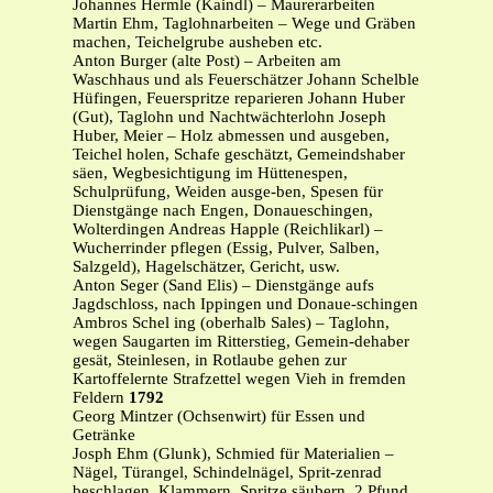
Johannes Hermle (Kaindl) – Maurerarbeiten
Martin Ehm, Taglohnarbeiten – Wege und Gräben
machen, Teichelgrube ausheben etc.
Anton Burger (alte Post) – Arbeiten am
Waschhaus und als Feuerschätzer Johann Schelble
Hüfingen, Feuerspritze reparieren Johann Huber
(Gut), Taglohn und Nachtwächterlohn Joseph
Huber, Meier – Holz abmessen und ausgeben,
Teichel holen, Schafe geschätzt, Gemeindshaber
säen, Wegbesichtigung im Hüttenespen,
Schulprüfung, Weiden ausge-ben, Spesen für
Dienstgänge nach Engen, Donaueschingen,
Wolterdingen Andreas Happle (Reichlikarl) –
Wucherrinder pflegen (Essig, Pulver, Salben,
Salzgeld), Hagelschätzer, Gericht, usw.
Anton Seger (Sand Elis) – Dienstgänge aufs
Jagdschloss, nach Ippingen und Donaue-schingen
Ambros Schel ing (oberhalb Sales) – Taglohn,
wegen Saugarten im Ritterstieg, Gemein-dehaber
gesät, Steinlesen, in Rotlaube gehen zur
Kartoffelernte Strafzettel wegen Vieh in fremden
Feldern
1792
Georg Mintzer (Ochsenwirt) für Essen und
Getränke
Josph Ehm (Glunk), Schmied für Materialien –
Nägel, Türangel, Schindelnägel, Sprit-zenrad
beschlagen, Klammern, Spritze säubern, 2 Pfund