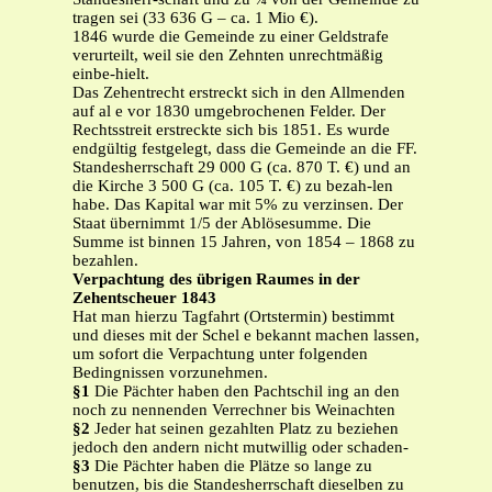
tragen sei (33 636 G – ca. 1 Mio €).
1846 wurde die Gemeinde zu einer Geldstrafe
verurteilt, weil sie den Zehnten unrechtmäßig
einbe-hielt.
Das Zehentrecht erstreckt sich in den Allmenden
auf al e vor 1830 umgebrochenen Felder. Der
Rechtsstreit erstreckte sich bis 1851. Es wurde
endgültig festgelegt, dass die Gemeinde an die FF.
Standesherrschaft 29 000 G (ca. 870 T. €) und an
die Kirche 3 500 G (ca. 105 T. €) zu bezah-len
habe. Das Kapital war mit 5% zu verzinsen. Der
Staat übernimmt 1/5 der Ablösesumme. Die
Summe ist binnen 15 Jahren, von 1854 – 1868 zu
bezahlen.
Verpachtung des übrigen Raumes in der
Zehentscheuer 1843
Hat man hierzu Tagfahrt (Ortstermin) bestimmt
und dieses mit der Schel e bekannt machen lassen,
um sofort die Verpachtung unter folgenden
Bedingnissen vorzunehmen.
§1
Die Pächter haben den Pachtschil ing an den
noch zu nennenden Verrechner bis Weinachten
§2
Jeder hat seinen gezahlten Platz zu beziehen
jedoch den andern nicht mutwillig oder schaden-
§3
Die Pächter haben die Plätze so lange zu
benutzen, bis die Standesherrschaft dieselben zu