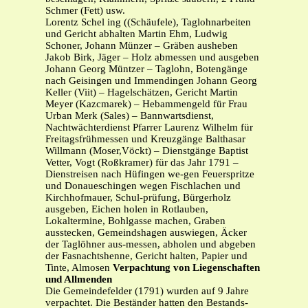
Schmer (Fett) usw.
Lorentz Schel ing ((Schäufele), Taglohnarbeiten
und Gericht abhalten Martin Ehm, Ludwig
Schoner, Johann Münzer – Gräben ausheben
Jakob Birk, Jäger – Holz abmessen und ausgeben
Johann Georg Müntzer – Taglohn, Botengänge
nach Geisingen und Immendingen Johann Georg
Keller (Viit) – Hagelschätzen, Gericht Martin
Meyer (Kazcmarek) – Hebammengeld für Frau
Urban Merk (Sales) – Bannwartsdienst,
Nachtwächterdienst Pfarrer Laurenz Wilhelm für
Freitagsfrühmessen und Kreuzgänge Balthasar
Willmann (Moser,Vöckt) – Dienstgänge Baptist
Vetter, Vogt (Roßkramer) für das Jahr 1791 –
Dienstreisen nach Hüfingen we-gen Feuerspritze
und Donaueschingen wegen Fischlachen und
Kirchhofmauer, Schul-prüfung, Bürgerholz
ausgeben, Eichen holen in Rotlauben,
Lokaltermine, Bohlgasse machen, Graben
ausstecken, Gemeindshagen auswiegen, Äcker
der Taglöhner aus-messen, abholen und abgeben
der Fasnachtshenne, Gericht halten, Papier und
Tinte, Almosen
Verpachtung von Liegenschaften
und Allmenden
Die Gemeindefelder (1791) wurden auf 9 Jahre
verpachtet. Die Beständer hatten den Bestands-