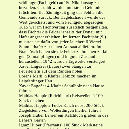
schillinge (Pachtgeld) auf St. Nikolaustag zu
bezahlen. Gezahlt werden musste in Geld oder
Früch-ten. Bei Säumigkeit ging das Feld an die
Gemeinde zurück. Bei Hagelschaden wurde der
Wert ge-schätzt und vom Pachtgeld abgezogen.
1815 war im Pachtvertrag zusätzlich festgehalten,
dass Pächter die Felder jenseits der Donau mit
Hafer angesät erhielten. Im letzten Pachtjahr (9.)
mussten sie dafür von jeder Jauchert 6 Viertel
Sommerhafer zur neuen Aussaat abliefern. Im
Brachösch hatten sie die Felder zu brachen zu fal-
gen (2. mal pflügen) und in guten Zustand
herzustellen.
1842
wurden Tagwerke versteigert.
Xaver Engeßer (Bauer) zwei Stangen zu
Feuerleitern auf dem Randen holen
Lorenz Merk ½ Klafter Holz zu machen im
Leipferdinger Hau
Xaver Engeßer 4 Klafter Schulholz nach Hause
führen
Mathias Happle (Reichlikarl) Reiswellen à 100
Stück machen
Mathias Happle 2 Fuder Kalch nebst 200 Stück
Ziegelsteine von Wolterdingen hierher führen
Joseph Huber Lehrer ein Kalchloch graben in des
Lehrers Garten
Ignaz Huber (Pfarrhaus) 100 Stück Marksteine