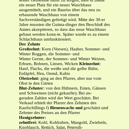
seiner Gemeinde dafür zu sorgen, dass in Bälde
ein neuer Platz für ein neues Waschhaus
ausgemittelt, und ein Bauriss über das neu zu
erbauende Waschhaus von einem
Sachverständigen gefertigt wird. Mitte der 30-er
Jahre mussten die Gutma-dinger den Beschluß des
Amtes akzeptieren, so dass das neue Waschhaus
gebaut werden konn-te. Später wurde es zu einem
Schlachthaus umfunktioniert.
Der Zehnte
Großzehnt:
Korn (Veesen), Haaber, Sommer- und
Winter Roggen, die Sommer- und
Winter Gerste, der Sommer- und Winter Weizen,
Erbsen, Bohnen, Linsen, Wicken
Kleinzehnt:
Hanf, Flachs, die weiße und die gelbe Rübe,
Erdäpfel, Heu, Oemd, Kabis
Obstzehnt:
ging an den Pfarrer, aber nur vom
Obst in den Gärten
Blut-Zehnter:
von den Hühnern, Enten, Gänsen
und Schweinen (nicht gekaufte); Bei un-
geraden Zahlen wird der Wert geschätzt. Bei
Verkauf erhielt der Pfarrer den Zehnten des
Kaufschillings f)
Bienenwachs und
geschätzt und
Zehnter des Preises an den Pfarrer
Honigzehnter:
zehntfrei:
Kohl, Kohlraben, Mangold, Zwiebeln,
Knoblauch, Rettich, Salat, Petersili-