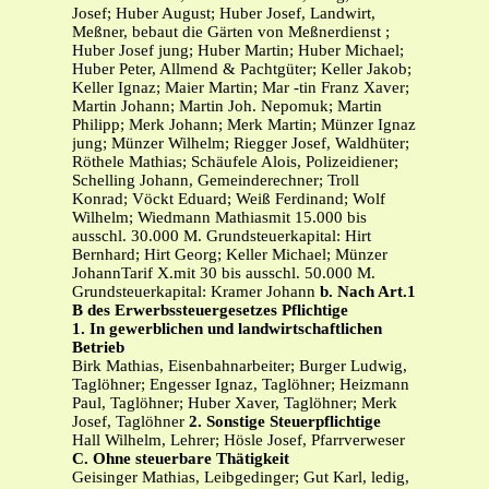
Josef; Huber August; Huber Josef, Landwirt,
Meßner, bebaut die Gärten von Meßnerdienst ;
Huber Josef jung; Huber Martin; Huber Michael;
Huber Peter, Allmend & Pachtgüter; Keller Jakob;
Keller Ignaz; Maier Martin; Mar -tin Franz Xaver;
Martin Johann; Martin Joh. Nepomuk; Martin
Philipp; Merk Johann; Merk Martin; Münzer Ignaz
jung; Münzer Wilhelm; Riegger Josef, Waldhüter;
Röthele Mathias; Schäufele Alois, Polizeidiener;
Schelling Johann, Gemeinderechner; Troll
Konrad; Vöckt Eduard; Weiß Ferdinand; Wolf
Wilhelm; Wiedmann Mathiasmit 15.000 bis
ausschl. 30.000 M. Grundsteuerkapital: Hirt
Bernhard; Hirt Georg; Keller Michael; Münzer
JohannTarif X.mit 30 bis ausschl. 50.000 M.
Grundsteuerkapital: Kramer Johann
b. Nach Art.1
B des Erwerbssteuergesetzes Pflichtige
1. In gewerblichen und landwirtschaftlichen
Betrieb
Birk Mathias, Eisenbahnarbeiter; Burger Ludwig,
Taglöhner; Engesser Ignaz, Taglöhner; Heizmann
Paul, Taglöhner; Huber Xaver, Taglöhner; Merk
Josef, Taglöhner
2. Sonstige Steuerpflichtige
Hall Wilhelm, Lehrer; Hösle Josef, Pfarrverweser
C. Ohne steuerbare Thätigkeit
Geisinger Mathias, Leibgedinger; Gut Karl, ledig,