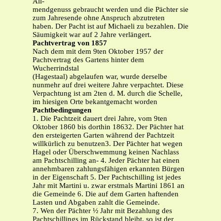
All-
mendgenuss gebraucht werden und die Pächter sie
zum Jahresende ohne Anspruch abzutreten
haben. Der Pacht ist auf Michaeli zu bezahlen. Die
Säumigkeit war auf 2 Jahre verlängert.
Pachtvertrag von 1857
Nach dem mit dem 9ten Oktober 1957 der
Pachtvertrag des Gartens hinter dem
Wucherrindstal
(Hagestaal) abgelaufen war, wurde derselbe
nunmehr auf drei weitere Jahre verpachtet. Diese
Verpachtung ist am 2ten d. M. durch die Schelle,
im hiesigen Orte bekantgemacht worden
Pachtbedingungen
1. Die Pachtzeit dauert drei Jahre, vom 9ten
Oktober 1860 bis dorthin 18632. Der Pächter hat
den ersteigerten Garten während der Pachtzeit
willkürlich zu benutzen3. Der Pächter hat wegen
Hagel oder Überschwemmung keinen Nachlass
am Pachtschilling an- 4. Jeder Pächter hat einen
annehmbaren zahlungsfähigen erkannten Bürgen
in der Eigenschaft 5. Der Pachtschilling ist jedes
Jahr mit Martini u. zwar erstmals Martini 1861 an
die Gemeinde 6. Die auf dem Garten haftenden
Lasten und Abgaben zahlt die Gemeinde.
7. Wen der Pächter ½ Jahr mit Bezahlung des
Pachtschillings im Rückstand bleibt, so ist der