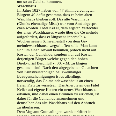
um so an Geld zu kommen.
Waschhaus
Im Jahre 1827 haben von 47 stimmberechtigten
Bürgern 40 dafür gestimmt, dass es beim alten
Waschhaus bleiben soll. Das alte Waschhaus
(Glunks ehemalige Miste) war vom Amt abgespro-
chen worden. Fidel Kel er, dem ärgsten Verfechter
des alten Waschhauses wurde über die Ge-meinde
aufgefordert, dass er längstens innerhalb 4
Wochen seinen Schweinestall von dem Ge-
meindewaschhause wegschaffen solle. Man kann
sich um einen Anwalt bemühen, jedoch nicht auf
Kosten der Gemeinde, sondern nur auf Kosten
derjenigen Bürger welche gegen den hohen
Direk-torial Beschluß v. 30. v.M. zu klagen
gesonnen sind. Nach den abgegebenen Gutachten
von Kunstverständigen bei zweimaliger
Beaugenscheinigungen ist es allerdings
notwendig, das Ge-meindewaschhaus an einen
freien Platz zu versetzen. Das Anerbieten des Fidel
Keller auf eigene Kosten ein neues Waschhaus zu
erbauen, und dabei einen Brunnen zu errichten, ist
daher für die Gemeinde anzunehmen und
demselben das alte Waschhaus auf den Abbruch
zu überlassen.
Dem Vogtamt Gutmadingen wurde eröffnet in