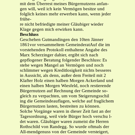
mit dem Überrest meines Bürgernutzens anfan-
gen will, weil ich kein Vermögen besitze und
folglich keines mehr erwerben kann, wenn jeder
frühe-
re nicht befriedigte meiner Gläubiger wieder
Klage gegen mich erwirken kann.
Beschluss
Geschehen Gutmandingen den 10ten Jänner
1861vor versammeltem GemeinderatAuf die im
vorstehenden Protokoll enthaltene Angabe des
Marx Scherzinger dahier, ergibt sich nach
gepflogener Beratung folgender Beschluss: Es
stehe wegen Mangel an Vermögen und noch
schlimmer wegen Kreditlosigkeit nichts besseres
in Aussicht, als denn, außer dem Freiteil mit 2
Klafter Holz einen halben Morgen Ackerland und
einen halben Morgen Wiesfeld, noch restierende
Bürgernutzen auf Rechnung der Gemeinde so-
gleich zu verpachten, um vom Steigerungsschil
ing die Gemeindeauflagen, welche auf fraglichem
Bürgernutzen lasten, bestreiten zu können.
Solche Vorgänge waren in dieser Zeit fast an der
Tagesordnung, weil viele Bürger hoch verschu l-
det waren. Gläubiger waren zumeist die Herren
Rothschild von Randegg. So wurde oftmals der
All-mendgenuss von der Gemeinde versteigert,