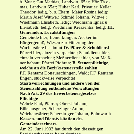
b. Vater; Gut Mathias, Landwirt, 65er; Hör Th o-
mas, Landwirt 65er; Huber Karl, Privatier; Keller
Theodor, ledig, b. s. Eltern; Maier Rosina ledig;
Martin Josef Wittwe.; Schmid Johann, Wittwe.;
Wiedmann Elisabeth, ledig; Wiedmann Ignaz u.
Eli-sabeth, ledig; Wiedmann Kreszentia, ledig;
III.
Gemeinden. Localstiftungen
Gemeinde hier; Bemerkungen: Aecker im
Bürgergenuß, Wiesen zur Fütterung der
Wucherstiere bestimmt
IV. Pfarr & Schuldienst
Pfarrei hier, einzeln verpachtet; Schuldienst hier,
einzeln verpachtet; Meßnerdienst hier, von Me ß-
ner bebaut; Pfarrei Pfohren;
B. Steuerpflichtige,
welche an die Bezirkssteuerstelle zahlen
F.F. Rentamt Donaueschingen, Wald; F.F. Rentamt
Engen, stückweise verpachtet
Staatsverrechnungen und andere von der
Steuerzahlung entbundene Verwaltungen
Nach Art. 29 des Erwerbsteuergesetzes
Pflichtige
Wehrle Paul, Pfarrer; Oberst Johann,
Billetausgeber; Scherzinger Anton,
Weichenwärter; Scherzin-ger Johann, Bahnwarth
Kassen- und Dienstvisitation des
Gemeinderechners
Am 22. Juni 1903 hat durch den diesseitigen