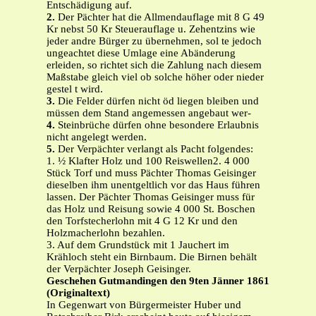
Entschädigung auf.
2.
Der Pächter hat die Allmendauflage mit 8 G 49
Kr nebst 50 Kr Steuerauflage u. Zehentzins wie
jeder andre Bürger zu übernehmen, sol te jedoch
ungeachtet diese Umlage eine Abänderung
erleiden, so richtet sich die Zahlung nach diesem
Maßstabe gleich viel ob solche höher oder nieder
gestel t wird.
3.
Die Felder dürfen nicht öd liegen bleiben und
müssen dem Stand angemessen angebaut wer-
4.
Steinbrüche dürfen ohne besondere Erlaubnis
nicht angelegt werden.
5.
Der Verpächter verlangt als Pacht folgendes:
1. ½ Klafter Holz und 100 Reiswellen2. 4 000
Stück Torf und muss Pächter Thomas Geisinger
dieselben ihm unentgeltlich vor das Haus führen
lassen. Der Pächter Thomas Geisinger muss für
das Holz und Reisung sowie 4 000 St. Boschen
den Torfstecherlohn mit 4 G 12 Kr und den
Holzmacherlohn bezahlen.
3. Auf dem Grundstück mit 1 Jauchert im
Krähloch steht ein Birnbaum. Die Birnen behält
der Verpächter Joseph Geisinger.
Geschehen Gutmandingen den 9ten Jänner 1861
(Originaltext)
In Gegenwart von Bürgermeister Huber und