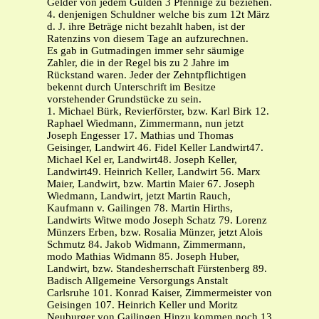
Gelder von jedem Gulden 3 Pfennige zu beziehen.
4. denjenigen Schuldner welche bis zum 12t März
d. J. ihre Beträge nicht bezahlt haben, ist der
Ratenzins von diesem Tage an aufzurechnen.
Es gab in Gutmadingen immer sehr säumige
Zahler, die in der Regel bis zu 2 Jahre im
Rückstand waren. Jeder der Zehntpflichtigen
bekennt durch Unterschrift im Besitze
vorstehender Grundstücke zu sein.
1. Michael Bürk, Revierförster, bzw. Karl Birk 12.
Raphael Wiedmann, Zimmermann, nun jetzt
Joseph Engesser 17. Mathias und Thomas
Geisinger, Landwirt 46. Fidel Keller Landwirt47.
Michael Kel er, Landwirt48. Joseph Keller,
Landwirt49. Heinrich Keller, Landwirt 56. Marx
Maier, Landwirt, bzw. Martin Maier 67. Joseph
Wiedmann, Landwirt, jetzt Martin Rauch,
Kaufmann v. Gailingen 78. Martin Hirths,
Landwirts Witwe modo Joseph Schatz 79. Lorenz
Münzers Erben, bzw. Rosalia Münzer, jetzt Alois
Schmutz 84. Jakob Widmann, Zimmermann,
modo Mathias Widmann 85. Joseph Huber,
Landwirt, bzw. Standesherrschaft Fürstenberg 89.
Badisch Allgemeine Versorgungs Anstalt
Carlsruhe 101. Konrad Kaiser, Zimmermeister von
Geisingen 107. Heinrich Keller und Moritz
Neuburger von Gailingen Hinzu kommen noch 13