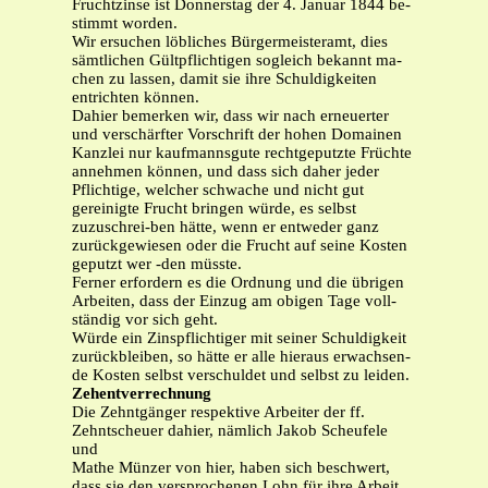
Fruchtzinse ist Donnerstag der 4. Januar 1844 be-
stimmt worden.
Wir ersuchen löbliches Bürgermeisteramt, dies
sämtlichen Gültpflichtigen sogleich bekannt ma-
chen zu lassen, damit sie ihre Schuldigkeiten
entrichten können.
Dahier bemerken wir, dass wir nach erneuerter
und verschärfter Vorschrift der hohen Domainen
Kanzlei nur kaufmannsgute rechtgeputzte Früchte
annehmen können, und dass sich daher jeder
Pflichtige, welcher schwache und nicht gut
gereinigte Frucht bringen würde, es selbst
zuzuschrei-ben hätte, wenn er entweder ganz
zurückgewiesen oder die Frucht auf seine Kosten
geputzt wer -den müsste.
Ferner erfordern es die Ordnung und die übrigen
Arbeiten, dass der Einzug am obigen Tage voll-
ständig vor sich geht.
Würde ein Zinspflichtiger mit seiner Schuldigkeit
zurückbleiben, so hätte er alle hieraus erwachsen-
de Kosten selbst verschuldet und selbst zu leiden.
Zehentverrechnung
Die Zehntgänger respektive Arbeiter der ff.
Zehntscheuer dahier, nämlich Jakob Scheufele
und
Mathe Münzer von hier, haben sich beschwert,
dass sie den versprochenen Lohn für ihre Arbeit