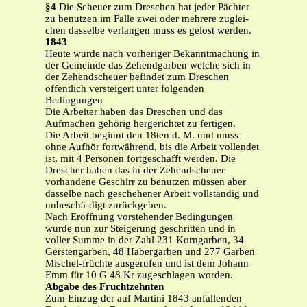
§4
Die Scheuer zum Dreschen hat jeder Pächter
zu benutzen im Falle zwei oder mehrere zuglei-
chen dasselbe verlangen muss es gelost werden.
1843
Heute wurde nach vorheriger Bekanntmachung in
der Gemeinde das Zehendgarben welche sich in
der Zehendscheuer befindet zum Dreschen
öffentlich versteigert unter folgenden
Bedingungen
Die Arbeiter haben das Dreschen und das
Aufmachen gehörig hergerichtet zu fertigen.
Die Arbeit beginnt den 18ten d. M. und muss
ohne Aufhör fortwährend, bis die Arbeit vollendet
ist, mit 4 Personen fortgeschafft werden. Die
Drescher haben das in der Zehendscheuer
vorhandene Geschirr zu benutzen müssen aber
dasselbe nach geschehener Arbeit vollständig und
unbeschä-digt zurückgeben.
Nach Eröffnung vorstehender Bedingungen
wurde nun zur Steigerung geschritten und in
voller Summe in der Zahl 231 Korngarben, 34
Gerstengarben, 48 Habergarben und 277 Garben
Mischel-früchte ausgerufen und ist dem Johann
Emm für 10 G 48 Kr zugeschlagen worden.
Abgabe des Fruchtzehnten
Zum Einzug der auf Martini 1843 anfallenden