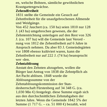
en, welsche Bohnen, sämtliche gewöhnlichen
Krautgartengewächse.
Zehendfreiheit
1831 stellte die Gemeinde ein Gesuch auf
Zehntfreiheit für die unaufgebrochenen Allmende
und Weidgänge.
Von 452 Jauchert (ca. 150 ha) seien 1810 nur 128
J. (43 ha) umgebrochen gewesen, die der
Zehntentrichtung unterlagen auf den Rest von 326
J. (ca. 107 ha) will die Gemeinde laut Verord -
nung von 1812 die Zehentfreiheit auf 6 Jahre in
Anspruch nehmen. Da aber 83 J. Gemeindegärten
vor 1808 ebenso kultiviert waren, kann die
Zehntfreiheit nur auf 222 J. (74 ha) beansprucht
wer -den.
Zehntablösung
Anstatt den Zehnten abzugeben, wollen die
Bürger laut Antrag von 1838 die Zehntpflich als
Art Pacht ablösen. 1848 wurde die
Ablösungssumme von der
Zehntablösungskommission der Stan-
desherrschaft Fürstenberg auf 34 348 G. (ca.
1,030 Mio €) festgelegt. diese Summe ergab sich
aus den durchschnittlichen Zehntabgaben der
letzten Jahre. Wenn die Gemeinde 1842 5% der
Summe (1 717 G. – ca. 51 000 €) bezahlt, wird