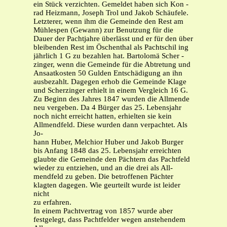
ein Stück verzichten. Gemeldet haben sich Kon -
rad Heizmann, Joseph Trol und Jakob Schäufele.
Letzterer, wenn ihm die Gemeinde den Rest am
Mühlespen (Gewann) zur Benutzung für die
Dauer der Pachtjahre überlässt und er für den über
bleibenden Rest im Öschenthal als Pachtschil ing
jährlich 1 G zu bezahlen hat. Bartolomä Scher -
zinger, wenn die Gemeinde für die Abtretung und
Ansaatkosten 50 Gulden Entschädigung an ihn
ausbezahlt. Dagegen erhob die Gemeinde Klage
und Scherzinger erhielt in einem Vergleich 16 G.
Zu Beginn des Jahres 1847 wurden die Allmende
neu vergeben. Da 4 Bürger das 25. Lebensjahr
noch nicht erreicht hatten, erhielten sie kein
Allmendfeld. Diese wurden dann verpachtet. Als
Jo-
hann Huber, Melchior Huber und Jakob Burger
bis Anfang 1848 das 25. Lebensjahr erreichten
glaubte die Gemeinde den Pächtern das Pachtfeld
wieder zu entziehen, und an die drei als All-
mendfeld zu geben. Die betroffenen Pächter
klagten dagegen. Wie geurteilt wurde ist leider
nicht
zu erfahren.
In einem Pachtvertrag von 1857 wurde aber
festgelegt, dass Pachtfelder wegen anstehendem