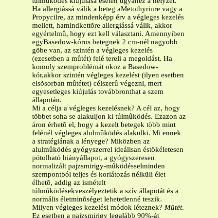
túlmûködés kiújulása esetén ugyanez a helyzet.
Ha allergiássá válik a beteg aMetothyrinre vagy a
Propycilre, az mindenképp érv a végleges kezelés
mellett, hamindkettõre allergiássá válik, akkor
egyértelmû, hogy ezt kell választani. Amennyiben
egyBasedow-kóros betegnek 2 cm-nél nagyobb
göbe van, az szintén a végleges kezelés
(ezesetben a mûtét) felé tereli a megoldást. Ha
komoly szemproblémát okoz a Basedow-
kór,akkor szintén végleges kezelést (ilyen esetben
elsõsorban mûtétet) célszerû végezni, mert
egyesetleges kiújulás továbbronthat a szem
állapotán.
Mi a célja a végleges kezelésnek? A cél az, hogy
többet soha se alakuljon ki túlmûködés. Ezazon az
áron érhetõ el, hogy a kezelt betegek több mint
felénél végleges alulmûködés alakulki. Mi ennek
a stratégiának a lényege? Miközben az
alulmûködés gyógyszerrel ideálisan éstökéletesen
pótolható hiányállapot, a gyógyszeresen
normalizált pajzsmirigy-mûködésselminden
szempontból teljes és korlátozás nélküli élet
élhetõ, addig az ismételt
túlmûködésekveszélyeztetik a szív állapotát és a
normális életminõséget lehetetlenné teszik.
Milyen végleges kezelési módok léteznek?
Mûtét
.
Ez esetben a pajzsmirigy legalább 90%-át