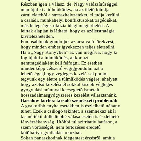
Részben igen a válasz, de. Nagy valószínûséggel
nem újul ki a túlmûködés, ha az illetõ kitudja
zárni életébõl a stresszhelyzeteket, el tudja kerülni
a családi, munkahelyi konfliktusokat,tragédiákat,
más betegségek okozta idegi megterhelést. A
leírtak alapján is látható, hogy ez azéletstratégia
kivitelezhetetlen.
Fontosabbnak gondoljuk az arra való törekvést,
hogy minden ember igyekezzen teljes életetélni.
Ha a „Nagy Könyvben” az van megírva, hogy ki
fog újulni a túlmûködés, akkor azt
nemtragédiaként kell felfogni. Ez esetben
mindenképp célszerû végiggondolni azt a
lehetõséget,hogy végleges kezeléssel pontot
tegyünk egy életre a túlmûködés végére, ahelyett,
hogy azelsõ kezelésnél sokkal kisebb végleges
gyógyulási aránnyal kecsegtetõ ismételt
hosszadalmasgyógyszeres kezelést választanánk.
Basedow-kórhoz társuló szemészeti problémák
A gyakoribb enyhe esetekben is észlelhetõ néhány
tünet. Ezek a csillogó tekintet, a szemnekaz akár
kismértékû dülledtebbé válása esetén is észlelhetõ
fényérzékenység. Utóbbi túl azirritatív hatáson, a
szem vörösségét, nem fertõzéses eredetû
kötõhártya-gyulladást okozhat.
Sokan panaszkodnak idegentest érzésrõl, amit a