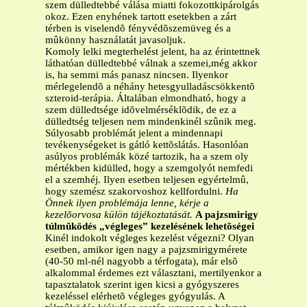
szem dülledtebbé válása miatti fokozottkipárolgás
okoz. Ezen enyhének tartott esetekben a zárt
térben is viselendõ fényvédõszemüveg és a
mûkönny használatát javasoljuk.
Komoly lelki megterhelést jelent, ha az érintettnek
láthatóan dülledtebbé válnak a szemei,még akkor
is, ha semmi más panasz nincsen. Ilyenkor
mérlegelendõ a néhány hetesgyulladáscsökkentõ
szteroid-terápia. Általában elmondható, hogy a
szem dülledtsége idõvelmérséklõdik, de ez a
dülledtség teljesen nem mindenkinél szûnik meg.
Súlyosabb problémát jelent a mindennapi
tevékenységeket is gátló kettõslátás. Hasonlóan
asúlyos problémák közé tartozik, ha a szem oly
mértékben kidülled, hogy a szemgolyót nemfedi
el a szemhéj. Ilyen esetben teljesen egyértelmû,
hogy szemész szakorvoshoz kellfordulni.
Ha
Önnek ilyen problémája lenne, kérje a
kezelõorvosa külön tájékoztatását.
A pajzsmirigy
túlmûködés „végleges” kezelésének lehetõségei
Kinél indokolt végleges kezelést végezni? Olyan
esetben, amikor igen nagy a pajzsmirigymérete
(40-50 ml-nél nagyobb a térfogata), már elsõ
alkalommal érdemes ezt választani, mertilyenkor a
tapasztalatok szerint igen kicsi a gyógyszeres
kezeléssel elérhetõ végleges gyógyulás. A