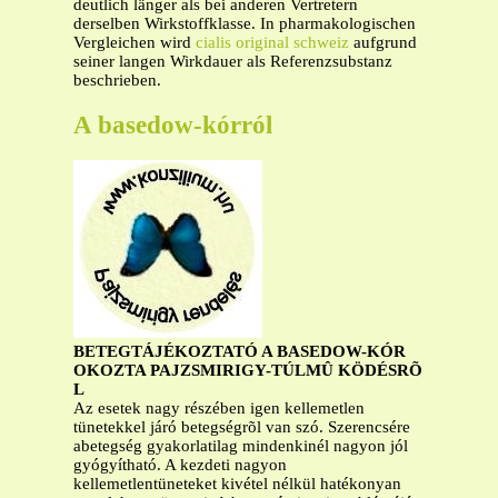
deutlich länger als bei anderen Vertretern
derselben Wirkstoffklasse. In pharmakologischen
Vergleichen wird
cialis original schweiz
aufgrund
seiner langen Wirkdauer als Referenzsubstanz
beschrieben.
A basedow-kórról
BETEGTÁJÉKOZTATÓ A BASEDOW-KÓR
OKOZTA PAJZSMIRIGY-TÚLMÛ KÖDÉSRÕ
L
Az esetek nagy részében igen kellemetlen
tünetekkel járó betegségrõl van szó. Szerencsére
abetegség gyakorlatilag mindenkinél nagyon jól
gyógyítható. A kezdeti nagyon
kellemetlentüneteket kivétel nélkül hatékonyan