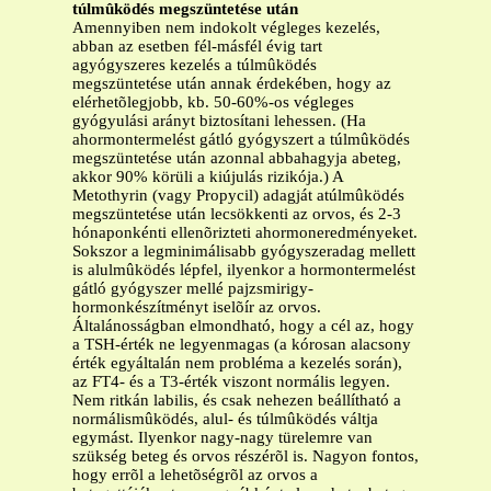
túlmûködés megszüntetése után
Amennyiben nem indokolt végleges kezelés,
abban az esetben fél-másfél évig tart
agyógyszeres kezelés a túlmûködés
megszüntetése után annak érdekében, hogy az
elérhetõlegjobb, kb. 50-60%-os végleges
gyógyulási arányt biztosítani lehessen. (Ha
ahormontermelést gátló gyógyszert a túlmûködés
megszüntetése után azonnal abbahagyja abeteg,
akkor 90% körüli a kiújulás rizikója.) A
Metothyrin (vagy Propycil) adagját atúlmûködés
megszüntetése után lecsökkenti az orvos, és 2-3
hónaponkénti ellenõrizteti ahormoneredményeket.
Sokszor a legminimálisabb gyógyszeradag mellett
is alulmûködés lépfel, ilyenkor a hormontermelést
gátló gyógyszer mellé pajzsmirigy-
hormonkészítményt iselõír az orvos.
Általánosságban elmondható, hogy a cél az, hogy
a TSH-érték ne legyenmagas (a kórosan alacsony
érték egyáltalán nem probléma a kezelés során),
az FT4- és a T3-érték viszont normális legyen.
Nem ritkán labilis, és csak nehezen beállítható a
normálismûködés, alul- és túlmûködés váltja
egymást. Ilyenkor nagy-nagy türelemre van
szükség beteg és orvos részérõl is. Nagyon fontos,
hogy errõl a lehetõségrõl az orvos a