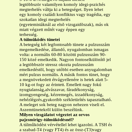
legtöbbször valamilyen komoly idegi-pszichés
megterhelés váltja ki a betegséget. Ilyen lehet
egy komoly családi konfliktus vagy tragédia, egy
szokatlan idegi megterhelés
(egyetemistáknál az elsõ vizsgaidõszak), más ok
miatt végzett mûtét vagy éppen egy
terhesség.
A túlmûködés tünetei
A betegség két legfontosabb tünete a pulzusszám
megemelkedése, állandó, nyugalomban ismagas
volta: a normális 60-80 közötti pulzusszám 90-
150 közé emelkedik. Nagyon fontoselkülönítõ jel
a legtöbbször stressz okozta pulzusszám
emelkedéstõl, hogy utóbbi esetben anyugalomban
mért pulzus normális. A másik fontos tünet, hogy
a megnövekedett étvágyellenére is hetek alatt 5-
10 kg-ot fogy az érintett. Emellett nagy fokú
nyugtalanság,alvászavar, fáradékonyság,
izomgyengeség, kézremegés, izzadékonyság,
nehézlégzés,gyakoribb székletürítés tapasztalható.
A meleget sok beteg nagyon nehezen viseli el.
Aszemtünetekrõl külön beszélünk.
Milyen vizsgálatot végeztet az orvos
pajzsmirigy-túlmûködésnél?
A túlmûködést vérvétellel lehet igazolni. A TSH és
a szabad-T4 (vagy FT4) és az össz-(T3)vagy