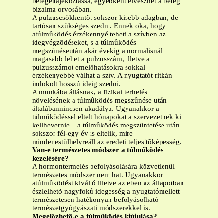
betegettájékoztassa, egyébként elveszhet a beteg
bizalma orvosában.
A pulzuscsökkentõt sokszor kisebb adagban, de
tartósan szükséges szedni. Ennek oka, hogy
atúlmûködés érzékennyé teheti a szívben az
idegvégzõdéseket, s a túlmûködés
megszûnéseután akár évekig a normálisnál
magasabb lehet a pulzusszám, illetve a
pulzusszámot emelõhatásokra sokkal
érzékenyebbé válhat a szív. A nyugtatót ritkán
indokolt hosszú ideig szedni.
A munkába állásnak, a fizikai terhelés
növelésének a túlmûködés megszûnése után
általábannincsen akadálya. Ugyanakkor a
túlmûködéssel eltelt hónapokat a szervezetnek ki
kellhevernie – a túlmûködés megszüntetése után
sokszor fél-egy év is eltelik, mire
mindenestülhelyreáll az eredeti teljesítõképesség.
Van-e természetes módszer a túlmûködés
kezelésére?
A hormontermelés befolyásolására közvetlenül
természetes módszer nem hat. Ugyanakkor
atúlmûködést kiváltó illetve az eben az állapotban
észlelhetõ nagyfokú idegesség a nyugtatómellett
természetesen hatékonyan befolyásolható
természetgyógyászati módszerekkel is.
Megelõzhetõ-e a túlmûködés kiújulása?