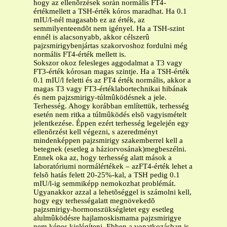
hogy az ellenõrzések során normális FT4-
értékmellett a TSH-érték kóros maradhat. Ha 0.1
mIU/l-nél magasabb ez az érték, az
semmilyenteendõt nem igényel. Ha a TSH-szint
ennél is alacsonyabb, akkor célszerû
pajzsmirigybenjártas szakorvoshoz fordulni még
normális FT4-érték mellett is.
Sokszor okoz felesleges aggodalmat a T3 vagy
FT3-érték kórosan magas szintje. Ha a TSH-érték
0.1 mIU/l feletti és az FT4 érték normális, akkor a
magas T3 vagy FT3-értéklabortechnikai hibának
és nem pajzsmirigy-túlmûködésnek a jele.
Terhesség. Ahogy korábban említettük, terhesség
esetén nem ritka a túlmûködés elsõ vagyismételt
jelentkezése. Éppen ezért terhesség legelején egy
ellenõrzést kell végezni, s azeredményt
mindenképpen pajzsmirigy szakemberrel kell a
betegnek (esetleg a háziorvosának)megbeszélni.
Ennek oka az, hogy terhesség alatt mások a
laboratóriumi normálértékek – azFT4-érték lehet a
felsõ hatás felett 20-25%-kal, a TSH pedig 0.1
mIU/l-ig semmiképp nemokozhat problémát.
Ugyanakkor azzal a lehetõséggel is számolni kell,
hogy egy terhességalatt megnövekedõ
pajzsmirigy-hormonszükségletet egy esetleg
alulmûködésre hajlamoskismama pajzsmirigye
nem képes kielégíteni. Ebben a vonatkozásban is