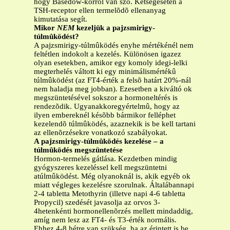
hogy Basedow-kórról van szó. Kétségesetén a
TSH-receptor ellen termelõdõ ellenanyag
kimutatása segít.
Mikor
NEM
kezeljük a pajzsmirigy-
túlmûködést?
A pajzsmirigy-túlmûködés enyhe mértékénél nem
feltétlen indokolt a kezelés. Különösen igazez
olyan esetekben, amikor egy komoly idegi-lelki
megterhelés váltott ki egy minimálismértékû
túlmûködést (az FT4-érték a felsõ határt 20%-nál
nem haladja meg jobban). Ezesetben a kiváltó ok
megszüntetésével sokszor a hormoneltérés is
rendezõdik. Ugyanakkoregyértelmû, hogy az
ilyen embereknél késõbb bármikor felléphet
kezelendõ túlmûködés, azaznekik is be kell tartani
az ellenõrzésekre vonatkozó szabályokat.
A pajzsmirigy-túlmûködés kezelése – a
túlmûködés megszüntetése
Hormon-termelés gátlása. Kezdetben mindig
gyógyszeres kezeléssel kell megszüntetni
atúlmûködést. Még olyanoknál is, akik egyéb ok
miatt végleges kezelésre szorulnak. Általábannapi
2-4 tabletta Metothyrin (illetve napi 4-6 tabletta
Propycil) szedését javasolja az orvos 3-
4hetenkénti hormonellenõrzés mellett mindaddig,
amíg nem lesz az FT4- és T3-érték normális.
Ehhez 4-8 hétre van szükség, ha az érintett is be