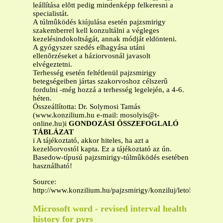
leállítása elõtt pedig mindenképp felkeresni a
specialistát.
A túlmûködés kiújulása esetén pajzsmirigy
szakemberrel kell konzultálni a végleges
kezelésindokoltságát, annak módját eldönteni.
A gyógyszer szedés elhagyása utáni
ellenõrzéseket a háziorvosnál javasolt
elvégeztetni.
Terhesség esetén feltétlenül pajzsmirigy
betegségeiben jártas szakorvoshoz célszerû
fordulni -még hozzá a terhesség legelején, a 4-6.
héten.
Összeállította: Dr. Solymosi Tamás
(www.konzilium.hu e-mail:
mosolyis@t-
online.hu
)i
GONDOZÁSI ÖSSZEFOGLALÓ
TÁBLÁZAT
i A tájékoztató, akkor hiteles, ha azt a
kezelõorvostól kapta. Ez a tájékoztató az ún.
Basedow-típusú pajzsmirigy-túlmûködés esetében
használható!
Source:
http://www.konzilium.hu/pajzsmirigy/konziluj/letolt/basedow
Microsoft word - revised interval health
history for pvrs