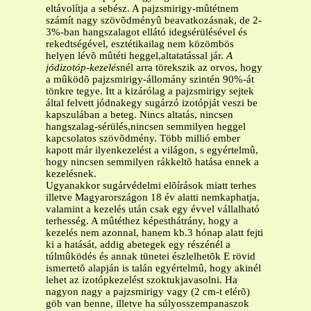
eltávolítja a sebész. A pajzsmirigy-mûtétnem
számít nagy szövõdményû beavatkozásnak, de 2-
3%-ban hangszalagot ellátó idegsérülésével és
rekedtségével, esztétikailag nem közömbös
helyen lévõ mûtéti heggel,altatatással jár.
A
jódizotóp-kezelés
nél arra törekszik az orvos, hogy
a mûködõ pajzsmirigy-állomány szintén 90%-át
tönkre tegye. Itt a kizárólag a pajzsmirigy sejtek
által felvett jódnakegy sugárzó izotópját veszi be
kapszulában a beteg. Nincs altatás, nincsen
hangszalag-sérülés,nincsen semmilyen heggel
kapcsolatos szövõdmény. Több millió ember
kapott már ilyenkezelést a világon, s egyértelmû,
hogy nincsen semmilyen rákkeltõ hatása ennek a
kezelésnek.
Ugyanakkor sugárvédelmi elõírások miatt terhes
illetve Magyarországon 18 év alatti nemkaphatja,
valamint a kezelés után csak egy évvel vállalható
terhesség. A mûtéthez képesthátrány, hogy a
kezelés nem azonnal, hanem kb.3 hónap alatt fejti
ki a hatását, addig abetegek egy részénél a
túlmûködés és annak tünetei észlelhetõk E rövid
ismertetõ alapján is talán egyértelmû, hogy akinél
lehet az izotópkezelést szoktukjavasolni. Ha
nagyon nagy a pajzsmirigy vagy (2 cm-t elérõ)
göb van benne, illetve ha súlyosszempanaszok