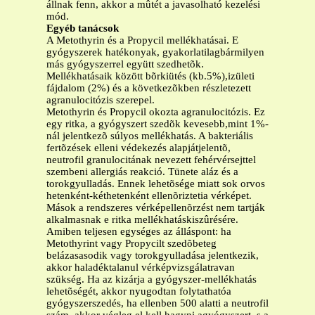
állnak fenn, akkor a mûtét a javasolható kezelési
mód.
Egyéb tanácsok
A Metothyrin és a Propycil mellékhatásai. E
gyógyszerek hatékonyak, gyakorlatilagbármilyen
más gyógyszerrel együtt szedhetõk.
Mellékhatásaik között bõrkiütés (kb.5%),izületi
fájdalom (2%) és a következõkben részletezett
agranulocitózis szerepel.
Metothyrin és Propycil okozta agranulocitózis. Ez
egy ritka, a gyógyszert szedõk kevesebb,mint 1%-
nál jelentkezõ súlyos mellékhatás. A bakteriális
fertõzések elleni védekezés alapjátjelentõ,
neutrofil granulocitának nevezett fehérvérsejttel
szembeni allergiás reakció. Tünete aláz és a
torokgyulladás. Ennek lehetõsége miatt sok orvos
hetenként-kéthetenként ellenõriztetia vérképet.
Mások a rendszeres vérképellenõrzést nem tartják
alkalmasnak e ritka mellékhatáskiszûrésére.
Amiben teljesen egységes az álláspont: ha
Metothyrint vagy Propycilt szedõbeteg
belázasasodik vagy torokgyulladása jelentkezik,
akkor haladéktalanul vérképvizsgálatravan
szükség. Ha az kizárja a gyógyszer-mellékhatás
lehetõségét, akkor nyugodtan folytathatóa
gyógyszerszedés, ha ellenben 500 alatti a neutrofil