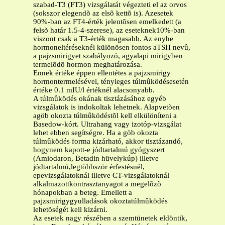
szabad-T3 (FT3) vizsgálatát végezteti el az orvos
(sokszor elegendõ az elsõ kettõ is). Azesetek
90%-ban az FT4-érték jelentõsen emelkedett (a
felsõ határ 1.5-4-szerese), az eseteknek10%-ban
viszont csak a T3-érték magasabb. Az enyhe
hormoneltéréseknél különösen fontos aTSH nevû,
a pajzsmirigyet szabályozó, agyalapi mirigyben
termelõdõ hormon meghatározása.
Ennek értéke éppen ellentétes a pajzsmirigy
hormontermelésével, tényleges túlmûködésesetén
értéke 0.1 mIU/l értéknél alacsonyabb.
A túlmûködés okának tisztázásához egyéb
vizsgálatok is indokoltak lehetnek. Alapvetõen
agöb okozta túlmûködéstõl kell elkülöníteni a
Basedow-kórt. Ultrahang vagy izotóp-vizsgálat
lehet ebben segítségre. Ha a göb okozta
túlmûködés forma kizárható, akkor tisztázandó,
hogynem kapott-e jódtartalmú gyógyszert
(Amiodaron, Betadin hüvelykúp) illetve
jódtartalmú,legtöbbször érfestésnél,
epevizsgálatoknál illetve CT-vizsgálatoknál
alkalmazottkontrasztanyagot a megelõzõ
hónapokban a beteg. Emellett a
pajzsmirigygyulladások okoztatúlmûködés
lehetõségét kell kizárni.
Az esetek nagy részében a szemtünetek eldöntik,