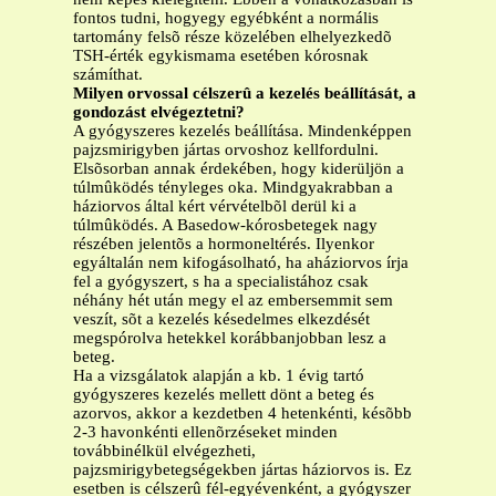
fontos tudni, hogyegy egyébként a normális
tartomány felsõ része közelében elhelyezkedõ
TSH-érték egykismama esetében kórosnak
számíthat.
Milyen orvossal célszerû a kezelés beállítását, a
gondozást elvégeztetni?
A gyógyszeres kezelés beállítása. Mindenképpen
pajzsmirigyben jártas orvoshoz kellfordulni.
Elsõsorban annak érdekében, hogy kiderüljön a
túlmûködés tényleges oka. Mindgyakrabban a
háziorvos által kért vérvételbõl derül ki a
túlmûködés. A Basedow-kórosbetegek nagy
részében jelentõs a hormoneltérés. Ilyenkor
egyáltalán nem kifogásolható, ha aháziorvos írja
fel a gyógyszert, s ha a specialistához csak
néhány hét után megy el az embersemmit sem
veszít, sõt a kezelés késedelmes elkezdését
megspórolva hetekkel korábbanjobban lesz a
beteg.
Ha a vizsgálatok alapján a kb. 1 évig tartó
gyógyszeres kezelés mellett dönt a beteg és
azorvos, akkor a kezdetben 4 hetenkénti, késõbb
2-3 havonkénti ellenõrzéseket minden
továbbinélkül elvégezheti,
pajzsmirigybetegségekben jártas háziorvos is. Ez
esetben is célszerû fél-egyévenként, a gyógyszer