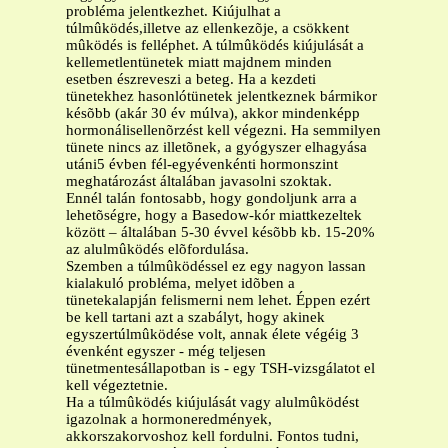
probléma jelentkezhet. Kiújulhat a
túlmûködés,illetve az ellenkezõje, a csökkent
mûködés is felléphet. A túlmûködés kiújulását a
kellemetlentünetek miatt majdnem minden
esetben észreveszi a beteg. Ha a kezdeti
tünetekhez hasonlótünetek jelentkeznek bármikor
késõbb (akár 30 év múlva), akkor mindenképp
hormonálisellenõrzést kell végezni. Ha semmilyen
tünete nincs az illetõnek, a gyógyszer elhagyása
utáni5 évben fél-egyévenkénti hormonszint
meghatározást általában javasolni szoktak.
Ennél talán fontosabb, hogy gondoljunk arra a
lehetõségre, hogy a Basedow-kór miattkezeltek
között – általában 5-30 évvel késõbb kb. 15-20%
az alulmûködés elõfordulása.
Szemben a túlmûködéssel ez egy nagyon lassan
kialakuló probléma, melyet idõben a
tünetekalapján felismerni nem lehet. Éppen ezért
be kell tartani azt a szabályt, hogy akinek
egyszertúlmûködése volt, annak élete végéig 3
évenként egyszer - még teljesen
tünetmentesállapotban is - egy TSH-vizsgálatot el
kell végeztetnie.
Ha a túlmûködés kiújulását vagy alulmûködést
igazolnak a hormoneredmények,
akkorszakorvoshoz kell fordulni. Fontos tudni,