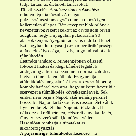
tudja tartani az életmódi tanácsokat.
Tüneti kezelés. A
pulzusszám csökkentése
mindenképp tanácsolt. A magas
pulzusszámszámos egyéb tünetet okozó igen
kellemetlen állapot. Béta-receptor blokkolónak
nevezettgyógyszert szokott az orvos adni olyan
adagban, hogy a nyugalmi pulzusszám 90
alácsökkenjen.
Nyugtató
adása is indokolt lehet.
Ezt nagyban befolyásolja az embertûrõképessége,
a tünetek súlyossága, s az is, hogy mi váltotta ki a
túlmûködést.
Életmódi tanácsok. Mindenképpen célszerû
fokozott fizikai és idegi kímélet legalább
addig,amíg a hormonszint nem normalizálódik,
illetve a tünetek fennállnak. Ez gyorsítja
atúlmûködés megszûnését, ezen keresztül pedig
komoly hatással van arra, hogy mikorra heveriki a
szervezet a túlmûködés következményeit. Sok
ember nem bírja a Napot, akár néhánypercnél
hosszabb Napon tartózkodás is rosszullétet vált ki.
Ilyen embereknél tilos Napontartózkodni. Ha
náluk ez elkerülhetetlen, célszerû a nyakat fehér,
fényt visszaverõ sállal,kendõvel védeni.
Hasonlóan ronthatja a tüneteket az
alkoholfogyasztás.
A pajzsmirigy-túlmûködés kezelése – a