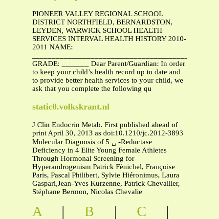
PIONEER VALLEY REGIONAL SCHOOL
DISTRICT NORTHFIELD, BERNARDSTON,
LEYDEN, WARWICK SCHOOL HEALTH
SERVICES INTERVAL HEALTH HISTORY 2010-
2011 NAME:
_______________________________________________
GRADE: _______ Dear Parent/Guardian: In order
to keep your child’s health record up to date and
to provide better health services to your child, we
ask that you complete the following qu
static0.volkskrant.nl
J Clin Endocrin Metab. First published ahead of
print April 30, 2013 as doi:10.1210/jc.2012-3893
Molecular Diagnosis of 5 ␣ -Reductase
Deficiency in 4 Elite Young Female Athletes
Through Hormonal Screening for
Hyperandrogenism Patrick Fénichel, Françoise
Paris, Pascal Philibert, Sylvie Hiéronimus, Laura
Gaspari,Jean-Yves Kurzenne, Patrick Chevallier,
Stéphane Bermon, Nicolas Chevalie
A
|
B
|
C
|