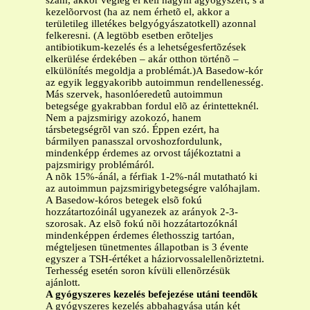
szám, akkor végleg el kell hagyni agyógyszert, s a
kezelõorvost (ha az nem érhetõ el, akkor a
területileg illetékes belgyógyászatotkell) azonnal
felkeresni. (A legtöbb esetben erõteljes
antibiotikum-kezelés és a lehetségesfertõzések
elkerülése érdekében – akár otthon történõ –
elkülönítés megoldja a problémát.)A Basedow-kór
az egyik leggyakoribb autoimmun rendellenesség.
Más szervek, hasonlóeredetû autoimmun
betegsége gyakrabban fordul elõ az érintetteknél.
Nem a pajzsmirigy azokozó, hanem
társbetegségrõl van szó. Éppen ezért, ha
bármilyen panasszal orvoshozfordulunk,
mindenképp érdemes az orvost tájékoztatni a
pajzsmirigy problémáról.
A nõk 15%-ánál, a férfiak 1-2%-nál mutatható ki
az autoimmun pajzsmirigybetegségre valóhajlam.
A Basedow-kóros betegek elsõ fokú
hozzátartozóinál ugyanezek az arányok 2-3-
szorosak. Az elsõ fokú nõi hozzátartozóknál
mindenképpen érdemes élethosszig tartóan,
mégteljesen tünetmentes állapotban is 3 évente
egyszer a TSH-értéket a háziorvossalellenõriztetni.
Terhesség esetén soron kívüli ellenõrzésük
ajánlott.
A gyógyszeres kezelés befejezése utáni teendõk
A gyógyszeres kezelés abbahagyása után két