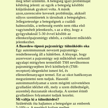
meg lehet szüntetni. A betegség igazi problémáját
kétdolog jelenti: az egyik a betegség késõbbi
kiújulásának gyakori volta. A másik
azon,szerencsére kevesek problémája, akiknél
súlyos szemtünetek is társulnak a betegséghez.
Jellegzetessége a betegségnek a családi
halmozódás, a terhesség esetén nem ritka elsõ
vagyismételt jelentkezés, s az a tény, hogy a
gyógyultaknál 5-30 évvel késõbb az
ellenkezõpajzsmirigy eltérés, a csökkent mûködés
jelentkezhet.
A Basedow-típusú pajzsmirigy túlmûködés oka
Egy autoimmunnak nevezett pajzsmirigy-
rendellenesség áll a háttérben. A lényege, hogy
aszervezet a pajzsmirigy sejt mûködését serkentõ
agyalapi mirigyben termelõdõ TSH nevûhormon
pajzsmirigysejtben lévõ kötõhelyét (TSH-
receptort) idegenként ismeri fel, és
elleneellenanyagot termel. Ezt az okot hatékonyan
megszüntetni nem tudjuk. Hasonló
autoimmunfolyamat a szem mögötti szövetekben
gyulladást idézhet elõ, mely a szem dülledtségét,
aszemhéj duzzanatát okozhatja. A szemet érintõ
gyulladásos folyamatot tudjuk kezelni.
Mi váltja ki a túlmûködést?
Születésük óta hajlamos a betegségre az emberek
5-10%-a. A meglévõ hajlam mellett