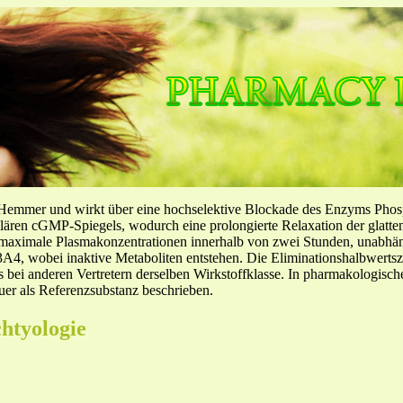
-Hemmer und wirkt über eine hochselektive Blockade des Enzyms Pho
llulären cGMP-Spiegels, wodurch eine prolongierte Relaxation der glatt
f maximale Plasmakonzentrationen innerhalb von zwei Stunden, unabh
4, wobei inaktive Metaboliten entstehen. Die Eliminationshalbwertszeit
ls bei anderen Vertretern derselben Wirkstoffklasse. In pharmakologisc
er als Referenzsubstanz beschrieben.
chtyologie