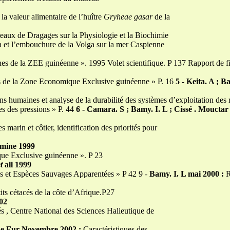
la valeur alimentaire de l’huître
Gryheae gasar
de la
eaux de Dragages sur la Physiologie et la Biochimie
a et l’embouchure de la Volga sur la mer Caspienne
ches de la ZEE guinéenne ». 1995 Volet scientifique. P 137 Rapport de 
s de la Zone Economique Exclusive guinéenne » P. 16
5 - Keita. A ; B
ons humaines et analyse de la durabilité des systèmes d’exploitation des 
les des pressions » P. 44
6 - Camara. S ; Bamy. I. L ; Cissé . Mouctar
 marin et côtier, identification des priorités pour
amine 1999
que Exclusive guinéenne ». P 23
t
all 1999
es et Espèces Sauvages Apparentées » P 42 9 -
Bamy. I. L mai 2000 :
R
its cétacés de la côte d’Afrique.P27
002
és , Centre National des Sciences Halieutique de
.Le Fur Novembre 2002 :
Caractéristiques des