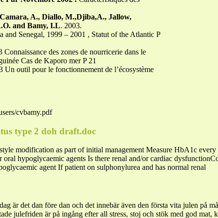
Camara, A., Diallo, M.,Djiba,A., Jallow,
A.O. and Bamy, I.L
. 2003.
 and Senegal, 1999 – 2001 , Statut of the Atlantic P
 Connaissance des zones de nourricerie dans le
 guinée Cas de Kaporo mer P 21
 Un outil pour le fonctionnement de l’écosystème
u/users/cvbamy.pdf
itus type 2 doh draft.doc
modification as part of initial management Measure HbA1c every 3
 oral hypoglycaemic agents Is there renal and/or cardiac dysfunctionCo
poglycaemic agent If patient on sulphonylurea and has normal renal
ag är det dan före dan och det innebär även den första vita julen på m
e julefriden är på ingång efter all stress, stoj och stök med god mat,