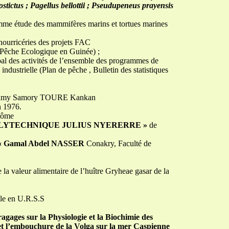
stictus ; Pagellus bellottii ; Pseudupeneus prayensis
me étude des mammifères marins et tortues marines
nourricéries des projets FAC
 Pêche Ecologique en Guinée) ;
al des activités de l’ensemble des programmes de
ndustrielle (Plan de pêche , Bulletin des statistiques
lmamy Samory TOURE Kankan
n 1976.
plôme
OLYTECHNIQUE JULIUS NYERERRE
»
de
ue « Gamal Abdel NASSER
Conakry, Faculté de
la valeur alimentaire de l’huître Gryheae gasar de la
cle en U.R.S.S
agages sur la Physiologie et la Biochimie des
 et l’embouchure de la Volga sur la mer Caspienne