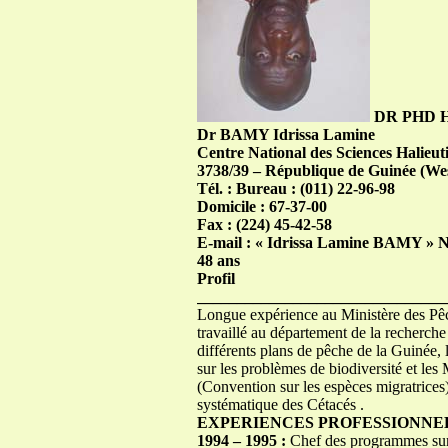
DR PHD 
Dr BAMY Idrissa Lamine
Centre National des Sciences Halie
3738/39 – République de Guinée (Wes
Tél. : Bureau : (011) 22-96-98
Domicile : 67-37-00
Fax : (224) 45-42-58
E-mail : « Idrissa Lamine BAMY »
N
48 ans
Profil
_______________________________
Longue expérience au Ministère des Pêch
travaillé au département de la recherche 
différents plans de pêche de la Guinée
sur les problèmes de biodiversité et l
(Convention sur les espèces migratrices) 
systématique des Cétacés .
EXPERIENCES PROFESSIONNE
1994 – 1995 :
Chef des programmes sur l