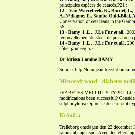
principales espèces de cétacés.P21 ;
12 –
Van Waerebeek, K., Barnet, L., 
A.,N’diagne, E., Samba Ould-Bilal, 
Conservation of cetaceans in the Gambia
56
13 - Bamy ,I.,L ., J.Le Fur
et
all.,
2003
renouvellement du stock de poisson en
14 - Bamy ,I.,L ., J.Le Fur et all.,
2003
côtier guinéen p.7
Dr Idrissa Lamine BAMY
Source: http://lefur.jean.free.fr/bousso
Microsoft word - diabetes mell
DIABETES MELLITUS TYPE 2 Lifestyle 
modifications been successful? Consider
sulphonylurea Optimise dose of oral hy
Krönika
Trelleborg onsdagen den 23 december Id
sammanhanget snö. Även den efterlängtad