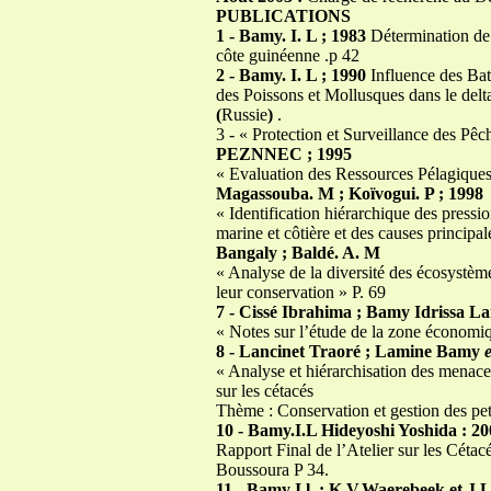
PUBLICATIONS
1 - Bamy. I. L ; 1983
Détermination de 
côte guinéenne .p 42
2 - Bamy. I. L ; 1990
Influence des Bat
des Poissons et Mollusques dans le delt
(
Russie
)
.
3 - « Protection et Surveillance des Pê
PEZNNEC ; 1995
« Evaluation des Ressources Pélagique
Magassouba. M ; Koïvogui. P ; 1998
« Identification hiérarchique des pressi
marine et côtière et des causes principa
Bangaly ; Baldé. A. M
« Analyse de la diversité des écosystèmes
leur conservation » P. 69
7 - Cissé Ibrahima ; Bamy Idrissa L
« Notes sur l’étude de la zone économi
8 - Lancinet Traoré ; Lamine Bamy
e
« Analyse et hiérarchisation des menac
sur les cétacés
Thème : Conservation et gestion des pet
10 - Bamy.I.L Hideyoshi Yoshida : 2
Rapport Final de l’Atelier sur les Cétac
Boussoura P 34.
11 - Bamy I.l. ; K.V.Waerebeek et J