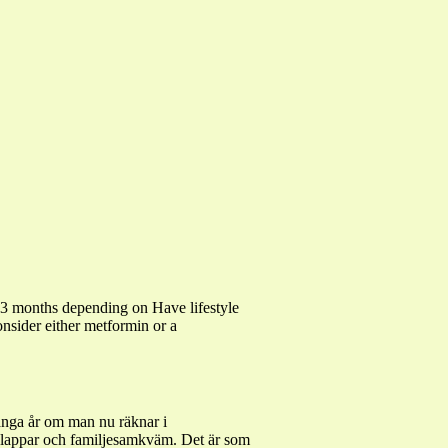
 months depending on Have lifestyle
nsider either metformin or a
ånga år om man nu räknar i
 klappar och familjesamkväm. Det är som