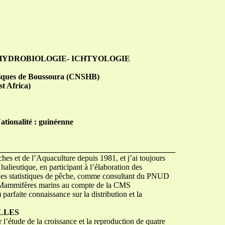
HYDROBIOLOGIE- ICHTYOLOGIE
utiques de Boussoura (CNSHB)
t Africa)
ationalité : guinéenne
____________________________________________
es et de l’Aquaculture depuis 1981, et j’ai toujours
halieutique, en participant à l’élaboration des
, les statistiques de pêche, comme consultant du PNUD
es Mammifères marins au compte de la CMS
parfaite connaissance sur la distribution et la
LLES
’étude de la croissance et la reproduction de quatre