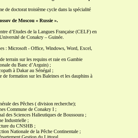
e de doctorat troisième cycle dans la spécialité
ossov de Moscou « Russie ».
ntre d’Etudes de la Langues Française (CELF) en
. Université de Conakry – Guinée.
ues : Microsoft - Office, Windows, Word, Excel,
e terrain sur les requins et raie en Gambie
onale du Banc d’Arguin) ;
opath à Dakar au Sénégal ;
 de formation sur les Baleines et les dauphins à
nérale des Pêches ( division recherche);
ches Commune de Conakry I ;
al des Sciences Halieutiques de Boussoura ;
 Industrielle ;
cture du CNSHB ;
ction Nationale de la Pêche Continentale ;
partement Gestion du Littoral.