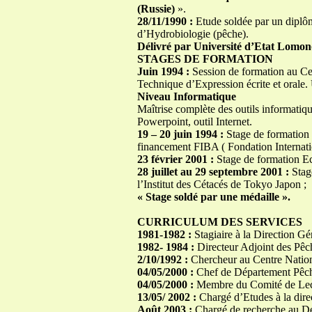
(Russie)
».
28/11/1990 :
Etude soldée par un diplôm
d’Hydrobiologie (pêche).
Délivré par Université d’Etat Lomon
STAGES DE FORMATION
Juin 1994 :
Session de formation au Ce
Technique d’Expression écrite et orale
Niveau Informatique
Maîtrise complète des outils informatiq
Powerpoint, outil Internet.
19 – 20 juin 1994 :
Stage de formation d
financement FIBA ( Fondation Internati
23 février 2001 :
Stage de formation Ec
28 juillet au 29 septembre 2001 :
Stage
l’Institut des Cétacés de Tokyo Japon ;
« Stage soldé par une médaille ».
CURRICULUM DES SERVICES
1981-1982 :
Stagiaire à la Direction Gé
1982- 1984 :
Directeur Adjoint des Pê
2/10/1992 :
Chercheur au Centre Nation
04/05/2000 :
Chef de Département Pêche
04/05/2000 :
Membre du Comité de Le
13/05/ 2002 :
Chargé d’Etudes à la dire
Août 2003 :
Chargé de recherche au Dé