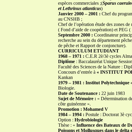
espèces commerciales ;(
Sparus caeruleo
et Lethrinus atlanticus
)
Janvier 2000 – 2001 :
Chef du program
au CNSHB ;
Chef de l’opération étude des zones de 
( Fond d’aide de coopération) et PEG (
Septembre 2000 :
Coordinateur princip
recherche au sein du département pêche i
de pêche et Rapport de conjoncture).
CURRICULUM ETUDIANT
1968 – 1971 :
C.E.R 2è/3è cycles A
Diplôme
: Baccalauréat Unique Sessio
Faculté des Sciences de la Nature : Di
Concours d’entrée à
« INSTITUT P
Kankan
1979 – 1981 :
Institut Polytechniq
Biologie.
Date de Soutenance
:
22 juin 1983
Sujet de Mémoire
:
« Détermination de 
côte guinéenne ».
Promotion : Mohamed V
1984 – 1994 :
Postule : Doctorat 3è cy
Option :
Hydrobiologie
Thèse : «
Influence des Bateaux de Dr
Poissons et Mollusques dans le delta