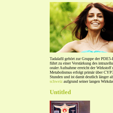
Tadalafil gehört zur Gruppe der PDE5
führt zu einer Verstärkung des intraze
oraler Aufnahme erreicht der Wirkstof
Metabolismus erfolgt primär über CYP3A
Stunden und ist damit deutlich länger a
schweiz
aufgrund seiner langen Wirkdau
Untitled