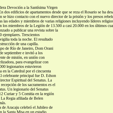
adera Devoción a la Santísima Virgen
 En dos edificios de apartamentos desde que se reza el Rosario se ha de
 se hizo contacto con el nuevo director de la prisión y los presos rebeld
as las edades y miembros de varias religiones incluyendo líderes religi
 los miembros de la Legión de 13.500 a casi 20.000 en los últimos cua
zado a publicar una revista sobre la
00 ejemplares. Trescientos
vigilia toda la noche. El resultado
strucción de una capilla.
spo de Río de Janeiro, Dom Orani
de septiembre e invitó a los
ente de misión, en unión con
lizadora, para evangelizar con
.000 legionarios estuvieron
 en la Catedral por el cincuenta
El celebrante principal fue D. Edson
ector Espiritual del Senatus. La
a recepción de los sacramentos es el
atus. Un legionario del Senatus
 12 Curiae y 5 Comitia en la región
 La Regia afiliada de Belen
más.
a de Aracaju celebró el Jubileo de
on la Santa Misa en un estadio