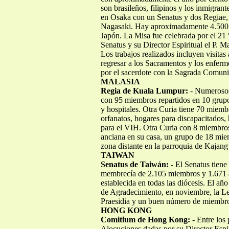
son brasileños, filipinos y los inmigran
en Osaka con un Senatus y dos Regiae,
Nagasaki. Hay aproximadamente 4.500 le
Japón. La Misa fue celebrada por el 21 º
Senatus y su Director Espiritual el P. 
Los trabajos realizados incluyen visitas 
regresar a los Sacramentos y los enferm
por el sacerdote con la Sagrada Comun
MALASIA
Regia de Kuala Lumpur:
- Numerosos
con 95 miembros repartidos en 10 grupos
y hospitales. Otra Curia tiene 70 miembr
orfanatos, hogares para discapacitados,
para el VIH. Otra Curia con 8 miembros
anciana en su casa, un grupo de 18 miem
zona distante en la parroquia de Kajang 
TAIWAN
Senatus de Taiwán:
- El Senatus tien
membrecía de 2.105 miembros y 1.671 a
establecida en todas las diócesis. El a
de Agradecimiento, en noviembre, la Leg
Praesidia y un buen número de miembros
HONG KONG
Comitium de Hong Kong:
- Entre los
Alocuciones dadas por su Director Espir