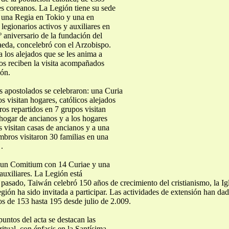
tes coreanos. La Legión tiene su sede
 una Regia en Tokio y una en
gionarios activos y auxiliares en
 aniversario de la fundación del
Maeda, concelebró con el Arzobispo.
a los alejados que se les anima a
os reciben la visita acompañados
ión.
 apostolados se celebraron: una Curia
 visitan hogares, católicos alejados
os repartidos en 7 grupos visitan
 hogar de ancianos y a los hogares
 visitan casas de ancianos y a una
bros visitaron 30 familias en una
.
e un Comitium con 14 Curiae y una
uxiliares. La Legión está
ño pasado, Taiwán celebró 150 años de crecimiento del cristianismo, la 
ión ha sido invitada a participar. Las actividades de extensión han d
 de 153 hasta 195 desde julio de 2.009.
 puntos del acta se destacan las
itual, con énfasis en la Santísima