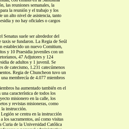
ón, las reuniones semanales, la
ara la reunión y el trabajo y los
 un alto nivel de asistencia, tanto
aesidia y no hay oficiales o cargos
el Senatus suele ser alrededor del
e taxis se fundaron. La Regia de Seúl
han establecido un nuevo Comitium,
tos y 10 Praesidia juveniles con un
etorianos, 47 Adjutores y 124
idia de adultos y 1 juvenil. Se
ses de catecismo, 1.231 catecúmenos
amentos. Regia de Chuncheon tuvo un
on una membrecía de 4.077 miembros
iembros ha aumentado también en el
s una característica de todos los
cto misionero en la calle, los
letos y revistas misioneras, como
la instrucción.
 Legión se centra en la instrucción
a los sacramentos, así como visitas
Una Curia de la Universidad Católica