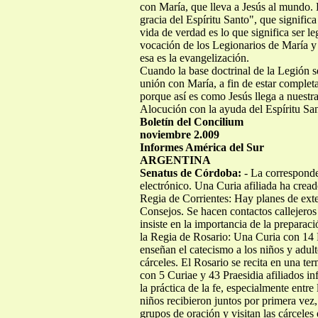
con María, que lleva a Jesús al mundo. 
gracia del Espíritu Santo", que signifi
vida de verdad es lo que significa ser l
vocación de los Legionarios de María y
esa es la evangelización.
Cuando la base doctrinal de la Legión s
unión con María, a fin de estar complet
porque así es como Jesús llega a nuestr
Alocución con la ayuda del Espíritu Sa
Boletín del Concilium
noviembre 2.009
Informes América del Sur
ARGENTINA
Senatus de Córdoba:
- La corresponde
electrónico. Una Curia afiliada ha cread
Regia de Corrientes: Hay planes de ext
Consejos. Se hacen contactos callejeros
insiste en la importancia de la preparac
la Regia de Rosario: Una Curia con 14 P
enseñan el catecismo a los niños y adult
cárceles. El Rosario se recita en una t
con 5 Curiae y 43 Praesidia afiliados 
la práctica de la fe, especialmente entr
niños recibieron juntos por primera vez
grupos de oración y visitan las cárceles