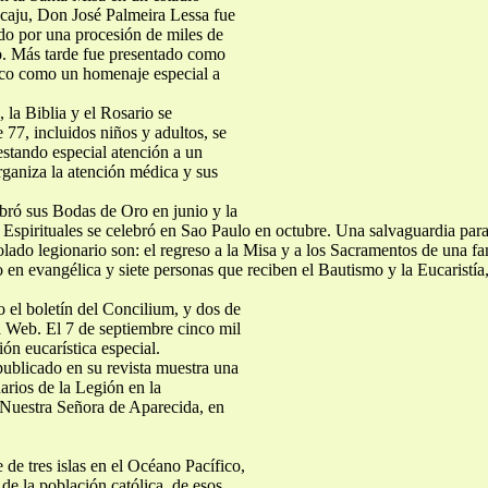
acaju, Don José Palmeira Lessa fue
ido por una procesión de miles de
dio. Más tarde fue presentado como
tico como un homenaje especial a
 la Biblia y el Rosario se
 77, incluidos niños y adultos, se
estando especial atención a un
ganiza la atención médica y sus
bró sus Bodas de Oro en junio y la
Espirituales se celebró en Sao Paulo en octubre. Una salvaguardia para
lado legionario son: el regreso a la Misa y a los Sacramentos de una fami
en evangélica y siete personas que reciben el Bautismo y la Eucaristía,
 el boletín del Concilium, y dos de
a Web. El 7 de septiembre cinco mil
ión eucarística especial.
ublicado en su revista muestra una
arios de la Legión en la
 Nuestra Señora de Aparecida, en
de tres islas en el Océano Pacífico,
e la población católica, de esos