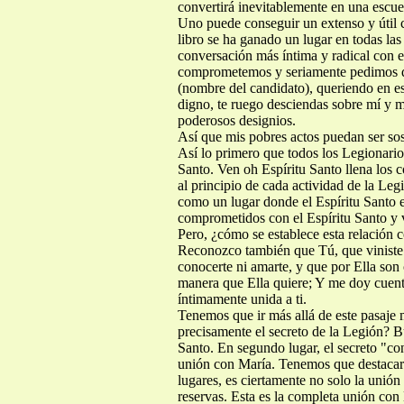
convertirá inevitablemente en una escue
Uno puede conseguir un extenso y útil 
libro se ha ganado un lugar en todas la
conversación más íntima y radical con 
comprometemos y seriamente pedimos que
(nombre del candidato), queriendo en es
digno, te ruego desciendas sobre mí y m
poderosos designios.
Así que mis pobres actos puedan ser sos
Así lo primero que todos los Legionario
Santo. Ven oh Espíritu Santo llena los c
al principio de cada actividad de la Le
como un lugar donde el Espíritu Santo 
comprometidos con el Espíritu Santo y v
Pero, ¿cómo se establece esta relación c
Reconozco también que Tú, que viniste a
conocerte ni amarte, y que por Ella son 
manera que Ella quiere; Y me doy cuenta
íntimamente unida a ti.
Tenemos que ir más allá de este pasaje 
precisamente el secreto de la Legión? B
Santo. En segundo lugar, el secreto "co
unión con María. Tenemos que destacar 
lugares, es ciertamente no solo la unió
reservas. Esta es la completa unión con 