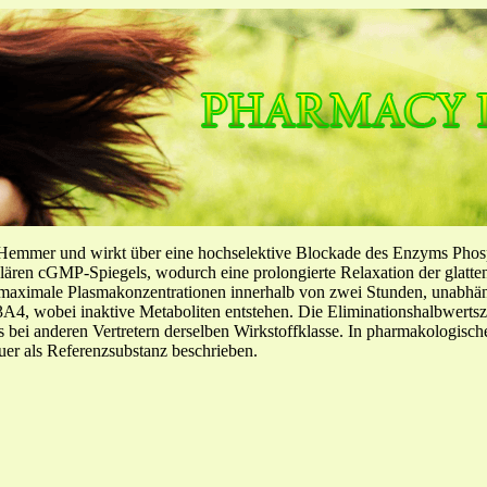
-Hemmer und wirkt über eine hochselektive Blockade des Enzyms Pho
llulären cGMP-Spiegels, wodurch eine prolongierte Relaxation der glatt
f maximale Plasmakonzentrationen innerhalb von zwei Stunden, unabh
4, wobei inaktive Metaboliten entstehen. Die Eliminationshalbwertszeit
ls bei anderen Vertretern derselben Wirkstoffklasse. In pharmakologisc
er als Referenzsubstanz beschrieben.