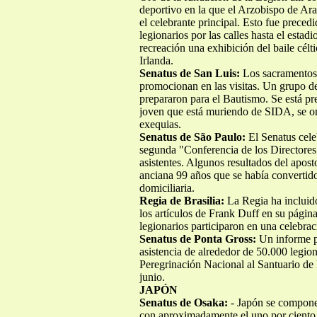
deportivo en la que el Arzobispo de Ar
el celebrante principal. Esto fue preced
legionarios por las calles hasta el esta
recreación una exhibición del baile cél
Irlanda.
Senatus de San Luis:
Los sacramentos,
promocionan en las visitas. Un grupo de
prepararon para el Bautismo. Se está pr
joven que está muriendo de SIDA, se or
exequias.
Senatus de São Paulo:
El Senatus cele
segunda "Conferencia de los Directores 
asistentes. Algunos resultados del aposto
anciana 99 años que se había convertido 
domiciliaria.
Regia de Brasilia:
La Regia ha incluido
los artículos de Frank Duff en su págin
legionarios participaron en una celebrac
Senatus de Ponta Gross:
Un informe p
asistencia de alrededor de 50.000 legion
Peregrinación Nacional al Santuario de
junio.
JAPÓN
Senatus de Osaka:
- Japón se compone 
con aproximadamente el uno por ciento d