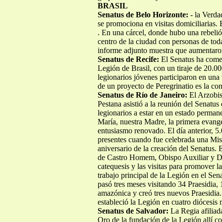
BRASIL
Senatus de Belo Horizonte:
- la Verd
se promociona en visitas domiciliarias.
. En una cárcel, donde hubo una rebelión
centro de la ciudad con personas de tod
informe adjunto muestra que aumentaron
Senatus de Recife:
El Senatus ha comen
Legión de Brasil, con un tiraje de 20.0
legionarios jóvenes participaron en una 
de un proyecto de Peregrinatio es la con
Senatus de Río de Janeiro:
El Arzobi
Pestana asistió a la reunión del Senatus 
legionarios a estar en un estado perman
María, nuestra Madre, la primera evange
entusiasmo renovado. El día anterior, 5
presentes cuando fue celebrada una Misa
aniversario de la creación del Senatus. 
de Castro Homem, Obispo Auxiliar y Dir
catequesis y las visitas para promover l
trabajo principal de la Legión en el Sen
pasó tres meses visitando 34 Praesidia,
amazónica y creó tres nuevos Praesidia.
estableció la Legión en cuatro diócesis 
Senatus de Salvador:
La Regia afiliad
Oro de la fundación de la Legión allí c