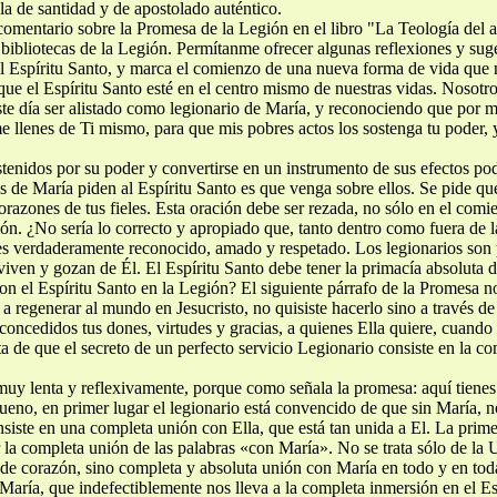
la de santidad y de apostolado auténtico.
comentario sobre la Promesa de la Legión en el libro "La Teología del 
s bibliotecas de la Legión. Permítanme ofrecer algunas reflexiones y su
el Espíritu Santo, y marca el comienzo de una nueva forma de vida que
 el Espíritu Santo esté en el centro mismo de nuestras vidas. Nosotro
te día ser alistado como legionario de María, y reconociendo que por 
e llenes de Ti mismo, para que mis pobres actos los sostenga tu poder, 
tenidos por su poder y convertirse en un instrumento de sus efectos po
s de María piden al Espíritu Santo es que venga sobre ellos. Se pide que
orazones de tus fieles. Esta oración debe ser rezada, no sólo en el com
gión. ¿No sería lo correcto y apropiado que, tanto dentro como fuera de
es verdaderamente reconocido, amado y respetado. Los legionarios son 
iven y gozan de Él. El Espíritu Santo debe tener la primacía absoluta d
on el Espíritu Santo en la Legión? El siguiente párrafo de la Promesa no
 regenerar al mundo en Jesucristo, no quisiste hacerlo sino a través d
concedidos tus dones, virtudes y gracias, a quienes Ella quiere, cuando 
 de que el secreto de un perfecto servicio Legionario consiste en la c
muy lenta y reflexivamente, porque como señala la promesa: aquí tienes 
ueno, en primer lugar el legionario está convencido de que sin María, 
nsiste en una completa unión con Ella, que está tan unida a El. La prime
la completa unión de las palabras «con María». No se trata sólo de l
n de corazón, sino completa y absoluta unión con María en todo y en toda
María, que indefectiblemente nos lleva a la completa inmersión en el Esp