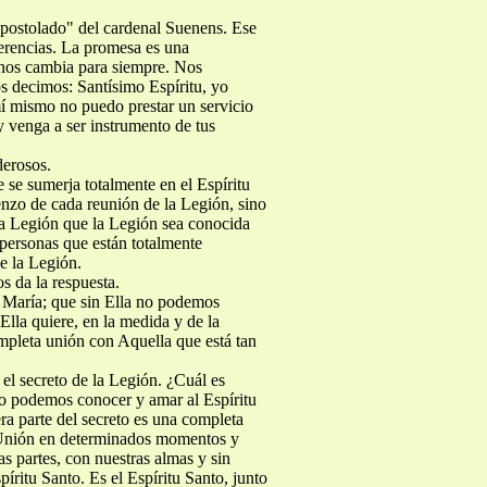
apostolado" del cardenal Suenens. Ese
gerencias. La promesa es una
 nos cambia para siempre. Nos
s decimos: Santísimo Espíritu, yo
mí mismo no puedo prestar un servicio
y venga a ser instrumento de tus
derosos.
 se sumerja totalmente en el Espíritu
ienzo de cada reunión de la Legión, sino
 la Legión que la Legión sea conocida
personas que están totalmente
e la Legión.
s da la respuesta.
e María; que sin Ella no podemos
Ella quiere, en la medida y de la
ompleta unión con Aquella que está tan
el secreto de la Legión. ¿Cuál es
no podemos conocer y amar al Espíritu
ra parte del secreto es una completa
a Unión en determinados momentos y
s partes, con nuestras almas y sin
íritu Santo. Es el Espíritu Santo, junto