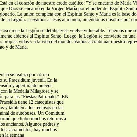
Está en el corazón de nuestro credo católico: "Y se encarnó de María V
ca que Dios se encarnó en la Virgen María por el poder del Espíritu Sant
egionario. La unión completa con el Espíritu Santo y María es la base doc
 de la Legión. Llevamos a Jesús al mundo, uniéndonos nosotros por com
e oscurece la Legión se debilita y se vuelve vulnerable. Tenemos que se
amente abiertos al Espíritu Santo. Luego, la Legión se convierte en una
as propias vidas y a la vida del mundo. Vamos a continuar nuestro regre
nto y de María.
ncia se realiza por correo
o su Praesidium juvenil. En la
ensión y apertura de nuevos
 con la Medalla Milagrosa y se
ión para las "Fiestas Patronales". EN
raesidia tiene 12 catequistas que
os y también a los reclusos en las
erminal de autobuses. Un Comitium
informó que hubo muchos retornos a
e los ancianos. Algunos padres y
, los sacramentos, hay muchos
 en la semana