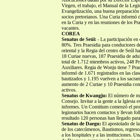
Virgen, el trabajo, el Manual de la Legi
Evangelización, una buena preparación p
socios pretorianos. Una Curia informó de
en la Curia y en las reuniones de los Pr
vacantes.
COREA
Senatus de Seúl:
- La participación en 
80%. Tres Praesidia para conductores d
oriental y la Regia del centro de Seúl 
18 Curiae nuevas, 187 Praesidia de adul
total de 1.712 miembros activos, 248 Pr
Auxiliares. Regia de Wonju tiene 7 Praes
informó de 1.671 registrados en las cla
bautizados y 1.195 vuelven a los sacr
aumento de 2 Curiae y 10 Praesidia c
activos.
Senatus de Kwangju:
El número de m
Consejo. Invitar a la gente a la Iglesia e
informes. Un Comitium comenzó el proye
legionarios hacen contactos y llevan fol
resultado 120 personas han llegado para 
Senatus de Daegu:
El apostolado de la
de los catecúmenos, Bautismos, regreso 
a los hospitales y a las instituciones. 