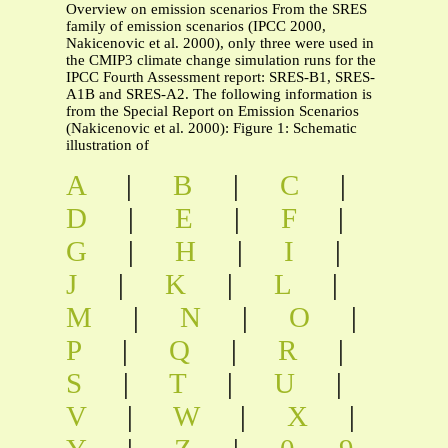
Overview on emission scenarios From the SRES
family of emission scenarios (IPCC 2000,
Nakicenovic et al. 2000), only three were used in
the CMIP3 climate change simulation runs for the
IPCC Fourth Assessment report: SRES-B1, SRES-
A1B and SRES-A2. The following information is
from the Special Report on Emission Scenarios
(Nakicenovic et al. 2000): Figure 1: Schematic
illustration of
A
|
B
|
C
|
D
|
E
|
F
|
G
|
H
|
I
|
J
|
K
|
L
|
M
|
N
|
O
|
P
|
Q
|
R
|
S
|
T
|
U
|
V
|
W
|
X
|