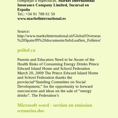
complejas o específicas.
Markel International
Insurance Company Limited, Sucursal en
España
Tel.: +34 91 788 61 50
www.markelinternational.es
Source:
http://www.markelinternational.nl/Global/Overseas%20-
%20Spain/PI%20documents/InfoLeaflets_Folletos%20inf
peihsf.ca
Parents and Educators Need to be Aware of the
Health Risks of Consuming Energy Drinks Prince
Edward Island Home and School Federation
March 20, 2009 The Prince Edward Island Home
and School Federation thanks the
provincial“Standing Committee on Social
Development,” for the opportunity to forward
ourconcerns and ideas on the sale of “energy
drinks”. The Federation’s
Microsoft word - section on emission
scenarios.doc