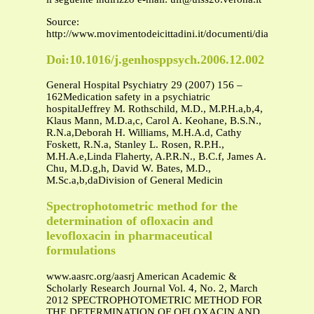
Source:
http://www.movimentodeicittadini.it/documenti/dialogo/depr
Doi:10.1016/j.genhosppsych.2006.12.002
General Hospital Psychiatry 29 (2007) 156 –
162Medication safety in a psychiatric
hospitalJeffrey M. Rothschild, M.D., M.P.H.a,b,4,
Klaus Mann, M.D.a,c, Carol A. Keohane, B.S.N.,
R.N.a,Deborah H. Williams, M.H.A.d, Cathy
Foskett, R.N.a, Stanley L. Rosen, R.P.H.,
M.H.A.e,Linda Flaherty, A.P.R.N., B.C.f, James A.
Chu, M.D.g,h, David W. Bates, M.D.,
M.Sc.a,b,daDivision of General Medicin
Spectrophotometric method for the
determination of ofloxacin and
levofloxacin in pharmaceutical
formulations
www.aasrc.org/aasrj American Academic &
Scholarly Research Journal Vol. 4, No. 2, March
2012 SPECTROPHOTOMETRIC METHOD FOR
THE DETERMINATION OF OFLOXACIN AND