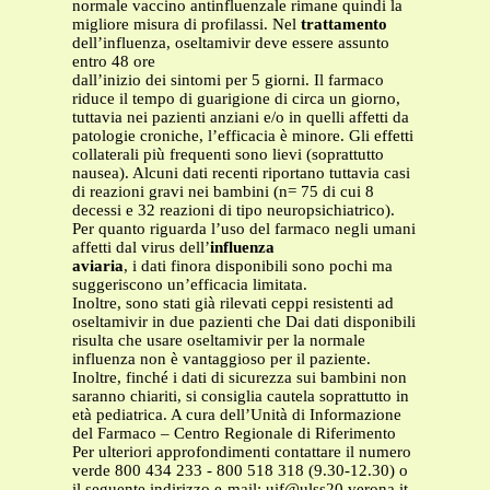
normale vaccino antinfluenzale rimane quindi la
migliore misura di profilassi. Nel
trattamento
dell’influenza, oseltamivir deve essere assunto
entro 48 ore
dall’inizio dei sintomi per 5 giorni. Il farmaco
riduce il tempo di guarigione di circa un giorno,
tuttavia nei pazienti anziani e/o in quelli affetti da
patologie croniche, l’efficacia è minore. Gli effetti
collaterali più frequenti sono lievi (soprattutto
nausea). Alcuni dati recenti riportano tuttavia casi
di reazioni gravi nei bambini (n= 75 di cui 8
decessi e 32 reazioni di tipo neuropsichiatrico).
Per quanto riguarda l’uso del farmaco negli umani
affetti dal virus dell’
influenza
aviaria
, i dati finora disponibili sono pochi ma
suggeriscono un’efficacia limitata.
Inoltre, sono stati già rilevati ceppi resistenti ad
oseltamivir in due pazienti che Dai dati disponibili
risulta che usare oseltamivir per la normale
influenza non è vantaggioso per il paziente.
Inoltre, finché i dati di sicurezza sui bambini non
saranno chiariti, si consiglia cautela soprattutto in
età pediatrica. A cura dell’Unità di Informazione
del Farmaco – Centro Regionale di Riferimento
Per ulteriori approfondimenti contattare il numero
verde 800 434 233 - 800 518 318 (9.30-12.30) o
il seguente indirizzo e-mail:
uif@ulss20.verona.it