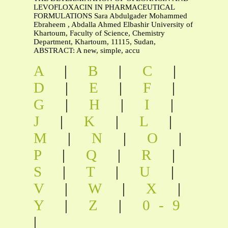
LEVOFLOXACIN IN PHARMACEUTICAL
FORMULATIONS Sara Abdulgader Mohammed
Ebraheem , Abdalla Ahmed Elbashir University of
Khartoum, Faculty of Science, Chemistry
Department, Khartoum, 11115, Sudan,
ABSTRACT: A new, simple, accu
A
|
B
|
C
|
D
|
E
|
F
|
G
|
H
|
I
|
J
|
K
|
L
|
M
|
N
|
O
|
P
|
Q
|
R
|
S
|
T
|
U
|
V
|
W
|
X
|
Y
|
Z
|
0-9
|