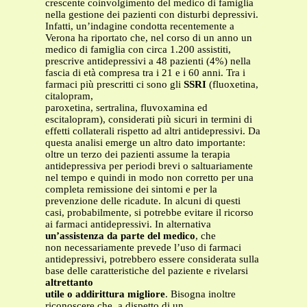
crescente coinvolgimento del medico di famiglia
nella gestione dei pazienti con disturbi depressivi.
Infatti, un’indagine condotta recentemente a
Verona ha riportato che, nel corso di un anno un
medico di famiglia con circa 1.200 assistiti,
prescrive antidepressivi a 48 pazienti (4%) nella
fascia di età compresa tra i 21 e i 60 anni. Tra i
farmaci più prescritti ci sono gli
SSRI
(fluoxetina,
citalopram,
paroxetina, sertralina, fluvoxamina ed
escitalopram), considerati più sicuri in termini di
effetti collaterali rispetto ad altri antidepressivi. Da
questa analisi emerge un altro dato importante:
oltre un terzo dei pazienti assume la terapia
antidepressiva per periodi brevi o saltuariamente
nel tempo e quindi in modo non corretto per una
completa remissione dei sintomi e per la
prevenzione delle ricadute. In alcuni di questi
casi, probabilmente, si potrebbe evitare il ricorso
ai farmaci antidepressivi. In alternativa
un’assistenza da parte del medico
, che
non necessariamente prevede l’uso di farmaci
antidepressivi, potrebbero essere considerata sulla
base delle caratteristiche del paziente e rivelarsi
altrettanto
utile o addirittura migliore
. Bisogna inoltre
riconoscere che, a dispetto di un