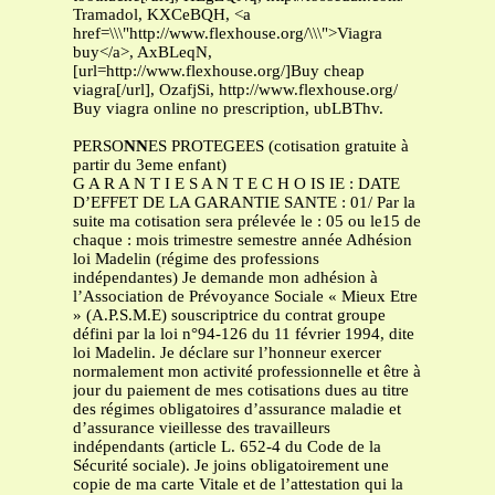
Tramadol, KXCeBQH, <a
href=\\\"http://www.flexhouse.org/\\\">Viagra
buy</a>, AxBLeqN,
[url=http://www.flexhouse.org/]Buy cheap
viagra[/url], OzafjSi, http://www.flexhouse.org/
Buy viagra online no prescription, ubLBThv.
PERSO
NN
ES PROTEGEES (cotisation gratuite à
partir du 3eme enfant)
G A R A N T I E S A N T E C H O IS IE : DATE
D’EFFET DE LA GARANTIE SANTE : 01/ Par la
suite ma cotisation sera prélevée le : 05 ou le15 de
chaque : mois trimestre semestre année Adhésion
loi Madelin (régime des professions
indépendantes) Je demande mon adhésion à
l’Association de Prévoyance Sociale « Mieux Etre
» (A.P.S.M.E) souscriptrice du contrat groupe
défini par la loi n°94-126 du 11 février 1994, dite
loi Madelin. Je déclare sur l’honneur exercer
normalement mon activité professionnelle et être à
jour du paiement de mes cotisations dues au titre
des régimes obligatoires d’assurance maladie et
d’assurance vieillesse des travailleurs
indépendants (article L. 652-4 du Code de la
Sécurité sociale). Je joins obligatoirement une
copie de ma carte Vitale et de l’attestation qui la