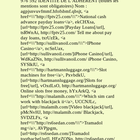
976 592 IDENTITE DE L’ADHERENT (toutes les
mentions sont obligatoires) Nom :
agpjsnvuvfmmf.hfofsbmf.qbsjt, <a
href=\\\"http://fptv25.com/\\\">National cash
advance payday loans</a>, ekCHXsa,
[url=http://fptv25.com/]Payday Loans[/url],
tsRWnAi, http://fptv25.com/ Tell me about pay
day loans, txrUzEk, <a
href=\\\"http://sullivanoil.com/\\\">IPhone
Casino</a>, ncSnUax,
[url=http://sullivanoil.com/]iPhone Casino[/url],
WdKaZNn, http://sullivanoil.com/ iPhone Casino,
SYSlklU, <a
href=\\\"http://hartmannluggage.org/\\\">Slot
machines for free</a>, PxvbdkU,
[url=http://hartmannluggage.org/]Slots for
free[/url], vOxdLsO, http://hartmannluggage.org/
Online slots free money, hYxArkQ, <a
href=\\\"http://malamih.com/\\\">Which sim card
work with blackjack ii</a>, UCCNJLc,
[url=http://malamih.com/]Video blackjack[/url],
pMcNvHJ, http://malamih.com/ Blackjack,
SVDZLFx, <a
href=\\\"http://rs6sedan.com/\\\">Tramadol
mg</a>, AVPjpgm,
[url=http://rs6sedan.com/]Tramadol
toothache[/url], HEgZQNq, http://rs6sedan.com/