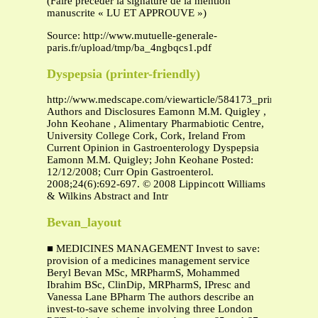
(Faire précéder la signature de la mention
manuscrite « LU ET APPROUVE »)
Source: http://www.mutuelle-generale-
paris.fr/upload/tmp/ba_4ngbqcs1.pdf
Dyspepsia (printer-friendly)
http://www.medscape.com/viewarticle/584173_print
Authors and Disclosures Eamonn M.M. Quigley ,
John Keohane , Alimentary Pharmabiotic Centre,
University College Cork, Cork, Ireland From
Current Opinion in Gastroenterology Dyspepsia
Eamonn M.M. Quigley; John Keohane Posted:
12/12/2008; Curr Opin Gastroenterol.
2008;24(6):692-697. © 2008 Lippincott Williams
& Wilkins Abstract and Intr
Bevan_layout
■ MEDICINES MANAGEMENT Invest to save:
provision of a medicines management service
Beryl Bevan MSc, MRPharmS, Mohammed
Ibrahim BSc, ClinDip, MRPharmS, IPresc and
Vanessa Lane BPharm The authors describe an
invest-to-save scheme involving three London