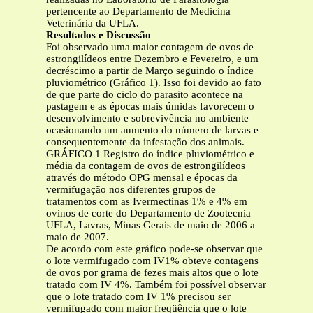
pertencente ao Departamento de Medicina
Veterinária da UFLA.
Resultados e Discussão
Foi observado uma maior contagem de ovos de
estrongilídeos entre Dezembro e Fevereiro, e um
decréscimo a partir de Março seguindo o índice
pluviométrico (Gráfico 1). Isso foi devido ao fato
de que parte do ciclo do parasito acontece na
pastagem e as épocas mais úmidas favorecem o
desenvolvimento e sobrevivência no ambiente
ocasionando um aumento do número de larvas e
consequentemente da infestação dos animais.
GRÁFICO 1 Registro do índice pluviométrico e
média da contagem de ovos de estrongilídeos
através do método OPG mensal e épocas da
vermifugação nos diferentes grupos de
tratamentos com as Ivermectinas 1% e 4% em
ovinos de corte do Departamento de Zootecnia –
UFLA, Lavras, Minas Gerais de maio de 2006 a
maio de 2007.
De acordo com este gráfico pode-se observar que
o lote vermifugado com IV1% obteve contagens
de ovos por grama de fezes mais altos que o lote
tratado com IV 4%. Também foi possível observar
que o lote tratado com IV 1% precisou ser
vermifugado com maior freqüência que o lote