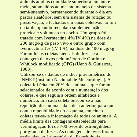
animais adultos com idade superior a um ano e
meio, submetidos ao mesmo manejo de sistema
semi-intensivo, permanecendo durante o dia em
pastos aleatórios, sem um sistema de rotação ou
preservação, e fechados em baias coletivas no fim
da tarde, quando recebiam suplementação
protéica e volumoso no cocho. Um grupo foi
tratado com Ivermectina 4%(IV 4%) na dose de
200 mcg/kg de peso vivo e outro grupo com
Ivermectina 1% (IV 1%), na dose de 400 mcg/kg.
Foram feitas coletas mensais de fezes e a
contagem de ovos pelo método de Gordon e
Whitlock modificado (OPG) (Ueno & Gutierres,
1988).
Utilizou-se os dados de índice pluviométrico do
INMET (Instituto Nacional de Meteorologia). A
coleta foi feita em 20% dos animais, que foram
selecionados de acordo com a numeração dos
colares, e que seguia a ordem alfabética e
numérica. Em cada coleta buscou-se a não
repetição dos animais da coleta anterior, para que
com a repetibilidade do esquema, em cinco
coletas ter-se-ia informação de todos os animais. A
média limite das contagens estabelecida para
vermifugação foi de 700 ovos de estrongilídeos
por grama de fezes. As contagens de ovos foram
realizadas no Laboratório de Parasitologia