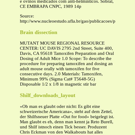
e ovinos medicados com anti-helmínticos. Sobral,
CE EMBRAPA CNPC, 1989 14p
Source:
http://www.nucleoestudo.ufla.br/gao/publicacoes/public_004
Brain dissection
MUTANT MOUSE REGIONAL RESOURCE
CENTER: UC DAVIS 2795 2nd Street, Suite 400,
Davis, CA 95618 Tamoxifen Preparation and Oral
Dosing of Adult Mice 1.0 Scope: To describe the
procedure for preparing tamoxifen and dosing an
adult mouse orally with tamoxifen for five
consecutive days. 2.0 Materials: Tamoxifen,
Minimum 99% (Sigma Cat# T5648-5G)
Disposable 1/2 x 1/8 in magnetic stir bar
Shilf_downloads_layout
«Ob man es glaubt oder nicht: Es gibt eine
schweizerische Americana», steht auf dem Zettel,
der Shilfsneuer Platte «Out for food» beigelegt ist.
Man glaubt es eh, denn man kennt ja Reto Burell,
und Shilf istnoch einen Tick besser. Produzent
Chris Eckman von den Walkabouts hat alles