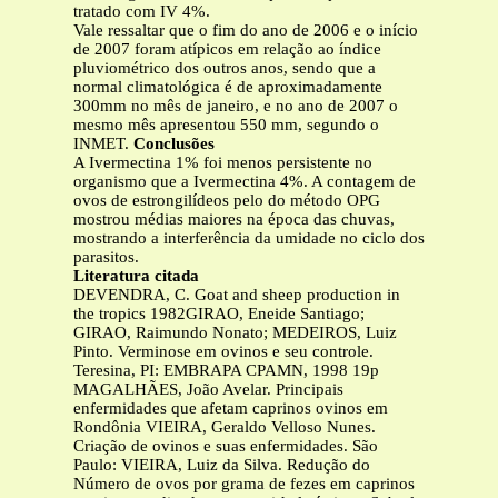
tratado com IV 4%.
Vale ressaltar que o fim do ano de 2006 e o início
de 2007 foram atípicos em relação ao índice
pluviométrico dos outros anos, sendo que a
normal climatológica é de aproximadamente
300mm no mês de janeiro, e no ano de 2007 o
mesmo mês apresentou 550 mm, segundo o
INMET.
Conclusões
A Ivermectina 1% foi menos persistente no
organismo que a Ivermectina 4%. A contagem de
ovos de estrongilídeos pelo do método OPG
mostrou médias maiores na época das chuvas,
mostrando a interferência da umidade no ciclo dos
parasitos.
Literatura citada
DEVENDRA, C. Goat and sheep production in
the tropics 1982GIRAO, Eneide Santiago;
GIRAO, Raimundo Nonato; MEDEIROS, Luiz
Pinto. Verminose em ovinos e seu controle.
Teresina, PI: EMBRAPA CPAMN, 1998 19p
MAGALHÃES, João Avelar. Principais
enfermidades que afetam caprinos ovinos em
Rondônia VIEIRA, Geraldo Velloso Nunes.
Criação de ovinos e suas enfermidades. São
Paulo: VIEIRA, Luiz da Silva. Redução do
Número de ovos por grama de fezes em caprinos