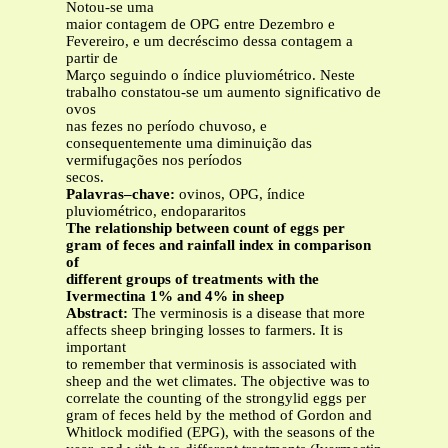
Notou-se uma
maior contagem de OPG entre Dezembro e
Fevereiro, e um decréscimo dessa contagem a
partir de
Março seguindo o índice pluviométrico. Neste
trabalho constatou-se um aumento significativo de
ovos
nas fezes no período chuvoso, e
consequentemente uma diminuição das
vermifugações nos períodos
secos.
Palavras–chave:
ovinos, OPG, índice
pluviométrico, endopararitos
The relationship between count of eggs per
gram of feces and rainfall index in comparison
of
different groups of treatments with the
Ivermectina 1% and 4% in sheep
Abstract:
The verminosis is a disease that more
affects sheep bringing losses to farmers. It is
important
to remember that verminosis is associated with
sheep and the wet climates. The objective was to
correlate the counting of the strongylid eggs per
gram of feces held by the method of Gordon and
Whitlock modified (EPG), with the seasons of the