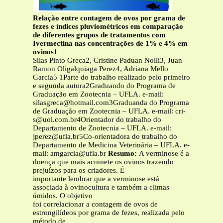
Relação entre contagem de ovos por grama de
fezes e índices pluviométricos em comparação
de diferentes grupos de tratamentos com
Ivermectina nas concentrações de 1% e 4% em
ovinos1
Silas Pinto Greca2, Cristine Paduan Nolli3, Juan
Ramon Oligalquiaga Perez4, Adriana Mello
Garcia5 1Parte do trabalho realizado pelo primeiro
e segunda autora2Graduando do Programa de
Graduação em Zootecnia – UFLA. e-mail:
silasgreca@hotmail.com3Graduanda
do Programa
de Graduação em Zootecnia – UFLA. e-mail:
cri-
s@uol.com.br4Orientador
do trabalho do
Departamento de Zootecnia – UFLA. e-mail:
jperez@ufla.br5Co-orientadora
do trabalho do
Departamento de Medicina Veterinária – UFLA. e-
mail:
amgarcia@ufla.br
Resumo:
A verminose é a
doença que mais acomete os ovinos trazendo
prejuízos para os criadores. É
importante lembrar que a verminose está
associada à ovinocultura e também a climas
úmidos. O objetivo
foi correlacionar a contagem de ovos de
estrongilídeos por grama de fezes, realizada pelo
método de