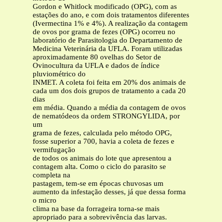
Gordon e Whitlock modificado (OPG), com as
estações do ano, e com dois tratamentos diferentes
(Ivermectina 1% e 4%). A realização da contagem
de ovos por grama de fezes (OPG) ocorreu no
laboratório de Parasitologia do Departamento de
Medicina Veterinária da UFLA. Foram utilizadas
aproximadamente 80 ovelhas do Setor de
Ovinocultura da UFLA e dados de índice
pluviométrico do
INMET. A coleta foi feita em 20% dos animais de
cada um dos dois grupos de tratamento a cada 20
dias
em média. Quando a média da contagem de ovos
de nematódeos da ordem STRONGYLIDA, por
um
grama de fezes, calculada pelo método OPG,
fosse superior a 700, havia a coleta de fezes e
vermifugação
de todos os animais do lote que apresentou a
contagem alta. Como o ciclo do parasito se
completa na
pastagem, tem-se em épocas chuvosas um
aumento da infestação desses, já que dessa forma
o micro
clima na base da forrageira torna-se mais
apropriado para a sobrevivência das larvas.