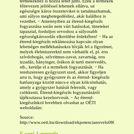
termékekhez is hozzá lehet jutni. Ezek a termékek
félrevezetı jelöléssel lehetnek ellátva, sıt
egészségre káros összetevıket is tartalmazhatnak,
ami súlyos megbetegedéshez, akár halálhoz is
vezethet. − Amennyiben az étrend-kiegészítı
fogyasztása során nem várt hatásokat, tüneteket
tapasztal, forduljon orvoshoz a súlyosabb
egészségkárosodás elkerülése érdekében! − Ha az
étrend-kiegészítı reklámozása kapcsán olyan
lehetséges mellékhatásokra hívják fel a figyelmet,
melyek élelmiszerektıl nem várhatók el, pl. erıs
szívdobogás, szívritmus-zavar, zavartság, erıs
izzadás, hányinger, órákon át tartó merevedés,
stb., kerülje el a termékek fogyasztását. − Ha
rendszeresen gyógyszert szed, akkor figyeljen
arra is, hogy gyógyszere és az étrend- kiegészítı
hatóanyaga között nincs-e olyan kölcsönhatás,
amely a gyógyszer hatását felerısíti, vagy
csökkenti. Étrend-kiegészítı fogyasztásáról
tájékoztassa kezelıorvosát. − Az étrend-
kiegészítıkrıl bıvebben olvashat az OÉTI
weboldalán:
Source:
http://www.oeti.hu/download/ekpotencianovelo0809.pdf
E-coei-1-memele