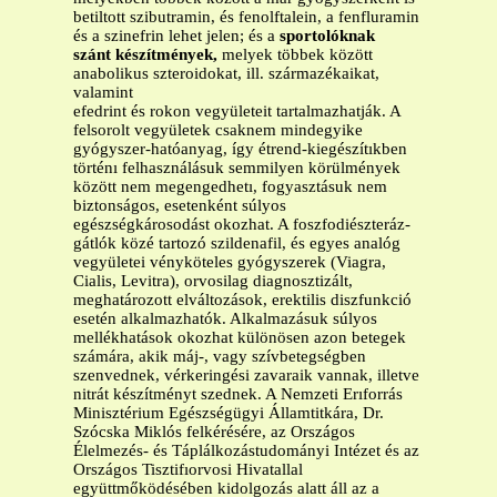
betiltott szibutramin, és fenolftalein, a fenfluramin
és a szinefrin lehet jelen; és a
sportolóknak
szánt készítmények,
melyek többek között
anabolikus szteroidokat, ill. származékaikat,
valamint
efedrint és rokon vegyületeit tartalmazhatják. A
felsorolt vegyületek csaknem mindegyike
gyógyszer-hatóanyag, így étrend-kiegészítıkben
történı felhasználásuk semmilyen körülmények
között nem megengedhetı, fogyasztásuk nem
biztonságos, esetenként súlyos
egészségkárosodást okozhat. A foszfodiészteráz-
gátlók közé tartozó szildenafil, és egyes analóg
vegyületei vényköteles gyógyszerek (Viagra,
Cialis, Levitra), orvosilag diagnosztizált,
meghatározott elváltozások, erektilis diszfunkció
esetén alkalmazhatók. Alkalmazásuk súlyos
mellékhatások okozhat különösen azon betegek
számára, akik máj-, vagy szívbetegségben
szenvednek, vérkeringési zavaraik vannak, illetve
nitrát készítményt szednek. A Nemzeti Erıforrás
Minisztérium Egészségügyi Államtitkára, Dr.
Szócska Miklós felkérésére, az Országos
Élelmezés- és Táplálkozástudományi Intézet és az
Országos Tisztifıorvosi Hivatallal
együttmőködésében kidolgozás alatt áll az a