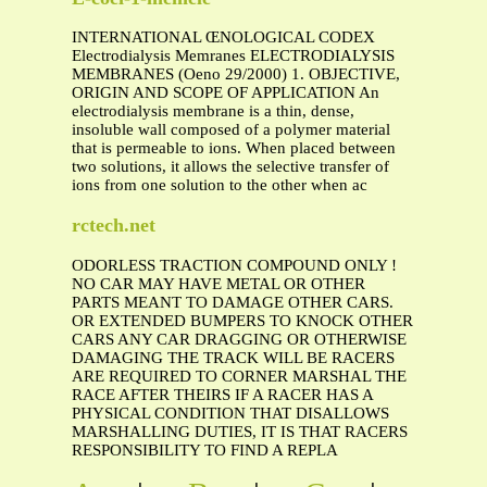
INTERNATIONAL ŒNOLOGICAL CODEX
Electrodialysis Memranes ELECTRODIALYSIS
MEMBRANES (Oeno 29/2000) 1. OBJECTIVE,
ORIGIN AND SCOPE OF APPLICATION An
electrodialysis membrane is a thin, dense,
insoluble wall composed of a polymer material
that is permeable to ions. When placed between
two solutions, it allows the selective transfer of
ions from one solution to the other when ac
rctech.net
ODORLESS TRACTION COMPOUND ONLY !
NO CAR MAY HAVE METAL OR OTHER
PARTS MEANT TO DAMAGE OTHER CARS.
OR EXTENDED BUMPERS TO KNOCK OTHER
CARS ANY CAR DRAGGING OR OTHERWISE
DAMAGING THE TRACK WILL BE RACERS
ARE REQUIRED TO CORNER MARSHAL THE
RACE AFTER THEIRS IF A RACER HAS A
PHYSICAL CONDITION THAT DISALLOWS
MARSHALLING DUTIES, IT IS THAT RACERS
RESPONSIBILITY TO FIND A REPLA