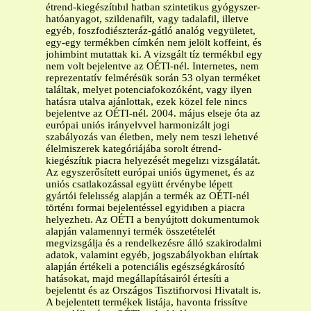
étrend-kiegészítıbıl hatban szintetikus gyógyszer-
hatóanyagot, szildenafilt, vagy tadalafil, illetve
egyéb, foszfodiészteráz-gátló analóg vegyületet,
egy-egy termékben címkén nem jelölt koffeint, és
johimbint mutattak ki. A vizsgált tíz termékbıl egy
nem volt bejelentve az OÉTI-nél. Internetes, nem
reprezentatív felmérésük során 53 olyan terméket
találtak, melyet potenciafokozóként, vagy ilyen
hatásra utalva ajánlottak, ezek közel fele nincs
bejelentve az OÉTI-nél. 2004. május elseje óta az
európai uniós irányelvvel harmonizált jogi
szabályozás van életben, mely nem teszi lehetıvé
élelmiszerek kategóriájába sorolt étrend-
kiegészítık piacra helyezését megelızı vizsgálatát.
Az egyszerősített európai uniós ügymenet, és az
uniós csatlakozással együtt érvénybe lépett
gyártói felelısség alapján a termék az OÉTI-nél
történı formai bejelentéssel egyidıben a piacra
helyezhetı. Az OÉTI a benyújtott dokumentumok
alapján valamennyi termék összetételét
megvizsgálja és a rendelkezésre álló szakirodalmi
adatok, valamint egyéb, jogszabályokban elıírtak
alapján értékeli a potenciális egészségkárosító
hatásokat, majd megállapításairól értesíti a
bejelentıt és az Országos Tisztifıorvosi Hivatalt is.
A bejelentett termékek listája, havonta frissítve