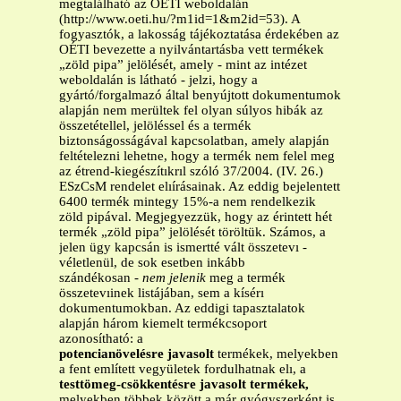
megtalálható az OÉTI weboldalán
(http://www.oeti.hu/?m1id=1&m2id=53). A
fogyasztók, a lakosság tájékoztatása érdekében az
OÉTI bevezette a nyilvántartásba vett termékek
„zöld pipa” jelölését, amely - mint az intézet
weboldalán is látható - jelzi, hogy a
gyártó/forgalmazó által benyújtott dokumentumok
alapján nem merültek fel olyan súlyos hibák az
összetétellel, jelöléssel és a termék
biztonságosságával kapcsolatban, amely alapján
feltételezni lehetne, hogy a termék nem felel meg
az étrend-kiegészítıkrıl szóló 37/2004. (IV. 26.)
ESzCsM rendelet elıírásainak. Az eddig bejelentett
6400 termék mintegy 15%-a nem rendelkezik
zöld pipával. Megjegyezzük, hogy az érintett hét
termék „zöld pipa” jelölését töröltük. Számos, a
jelen ügy kapcsán is ismertté vált összetevı -
véletlenül, de sok esetben inkább
szándékosan -
nem jelenik
meg a termék
összetevıinek listájában, sem a kísérı
dokumentumokban. Az eddigi tapasztalatok
alapján három kiemelt termékcsoport
azonosítható: a
potencianövelésre javasolt
termékek, melyekben
a fent említett vegyületek fordulhatnak elı, a
testtömeg-csökkentésre javasolt termékek,
melyekben többek között a már gyógyszerként is