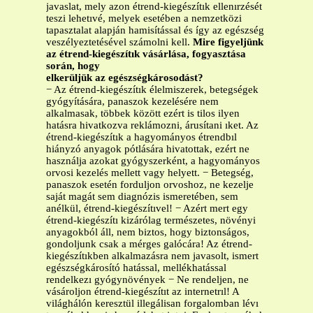
javaslat, mely azon étrend-kiegészítık ellenırzését
teszi lehetıvé, melyek esetében a nemzetközi
tapasztalat alapján hamisítással és így az egészség
veszélyeztetésével számolni kell.
Mire figyeljünk
az étrend-kiegészítık vásárlása, fogyasztása
során, hogy
elkerüljük az egészségkárosodást?
− Az étrend-kiegészítık élelmiszerek, betegségek
gyógyítására, panaszok kezelésére nem
alkalmasak, többek között ezért is tilos ilyen
hatásra hivatkozva reklámozni, árusítani ıket. Az
étrend-kiegészítık a hagyományos étrendbıl
hiányzó anyagok pótlására hivatottak, ezért ne
használja azokat gyógyszerként, a hagyományos
orvosi kezelés mellett vagy helyett. − Betegség,
panaszok esetén forduljon orvoshoz, ne kezelje
saját magát sem diagnózis ismeretében, sem
anélkül, étrend-kiegészítıvel! − Azért mert egy
étrend-kiegészítı kizárólag természetes, növényi
anyagokból áll, nem biztos, hogy biztonságos,
gondoljunk csak a mérges galócára! Az étrend-
kiegészítıkben alkalmazásra nem javasolt, ismert
egészségkárosító hatással, mellékhatással
rendelkezı gyógynövények − Ne rendeljen, ne
vásároljon étrend-kiegészítıt az internetrıl! A
világhálón keresztül illegálisan forgalomban lévı