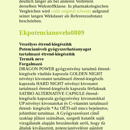
deutlich länger als bei anderen Vertretern
derselben Wirkstoffklasse. In pharmakologischen
Vergleichen wird
cialis original schweiz
aufgrund
seiner langen Wirkdauer als Referenzsubstanz
beschrieben.
Ekpotencianovelo0809
Veszélyes étrend-kiegészítık
Potencianövelı gyógyszerhatóanyagot
tartalmazó étrend-kiegészítık
Termék neve
Forgalmazó
DRAGON POWER gyógynövény tartalmú étrend-
kiegészítı vitalitás kapszula GOLDEN NIGHT
növényi kivonatot tartalmazó étrend-kiegészítı
kapszula HARD NIGHT növényi kivonatot
tartalmazó étrend-kiegészítı kapszula férfiaknak
SATIBO ALTERNATIVE CAPSULE étrend-
kiegészítı kapszula gyógynövény kivonatokkal
UP növényi kivonatokat és C-vitamint tartalmazó
étrend- kiegészítı *Az OÉTI-nél nincs bejelentve,
johimbint tartalmaz. A Gyógyszerészet címő
szaklap júliusi számában, szegedi kutatók saját
vizsgálataik alapján beszámoltak arról, hogy tíz
általuk kiválasztott, potencianövelésre ajánlott