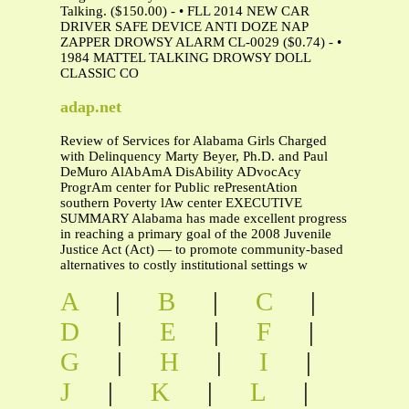
Talking. ($150.00) - • FLL 2014 NEW CAR
DRIVER SAFE DEVICE ANTI DOZE NAP
ZAPPER DROWSY ALARM CL-0029 ($0.74) - •
1984 MATTEL TALKING DROWSY DOLL
CLASSIC CO
adap.net
Review of Services for Alabama Girls Charged
with Delinquency Marty Beyer, Ph.D. and Paul
DeMuro AlAbAmA DisAbility ADvocAcy
ProgrAm center for Public rePresentAtion
southern Poverty lAw center EXECUTIVE
SUMMARY Alabama has made excellent progress
in reaching a primary goal of the 2008 Juvenile
Justice Act (Act) — to promote community-based
alternatives to costly institutional settings w
A
|
B
|
C
|
D
|
E
|
F
|
G
|
H
|
I
|
J
|
K
|
L
|