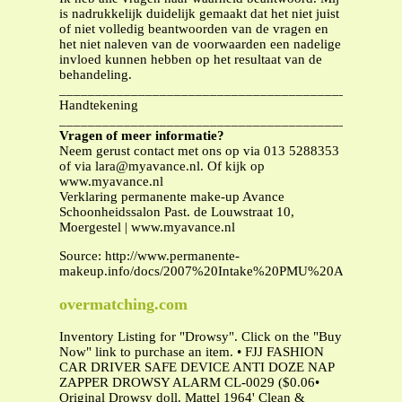
is nadrukkelijk duidelijk gemaakt dat het niet juist
of niet volledig beantwoorden van de vragen en
het niet naleven van de voorwaarden een nadelige
invloed kunnen hebben op het resultaat van de
behandeling.
______________________________________________
Handtekening
______________________________________________
Vragen of meer informatie?
Neem gerust contact met ons op via 013 5288353
of via
lara@myavance.nl
. Of kijk op
www.myavance.nl
Verklaring permanente make-up Avance
Schoonheidssalon Past. de Louwstraat 10,
Moergestel | www.myavance.nl
Source: http://www.permanente-
makeup.info/docs/2007%20Intake%20PMU%20Avance.pdf
overmatching.com
Inventory Listing for "Drowsy". Click on the "Buy
Now" link to purchase an item. • FJJ FASHION
CAR DRIVER SAFE DEVICE ANTI DOZE NAP
ZAPPER DROWSY ALARM CL-0029 ($0.06•
Original Drowsy doll. Mattel 1964' Clean &