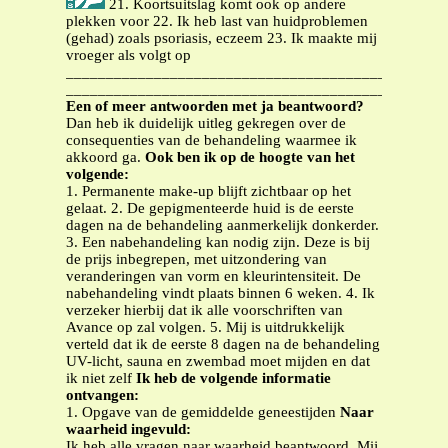
21. Koortsuitslag komt ook op andere
plekken voor 22. Ik heb last van huidproblemen
(gehad) zoals psoriasis, eczeem 23. Ik maakte mij
vroeger als volgt op
_______________________________________________
_______________________________________________
Een of meer antwoorden met ja beantwoord?
Dan heb ik duidelijk uitleg gekregen over de
consequenties van de behandeling waarmee ik
akkoord ga.
Ook ben ik op de hoogte van het
volgende:
1. Permanente make-up blijft zichtbaar op het
gelaat. 2. De gepigmenteerde huid is de eerste
dagen na de behandeling aanmerkelijk donkerder.
3. Een nabehandeling kan nodig zijn. Deze is bij
de prijs inbegrepen, met uitzondering van
veranderingen van vorm en kleurintensiteit. De
nabehandeling vindt plaats binnen 6 weken. 4. Ik
verzeker hierbij dat ik alle voorschriften van
Avance op zal volgen. 5. Mij is uitdrukkelijk
verteld dat ik de eerste 8 dagen na de behandeling
UV-licht, sauna en zwembad moet mijden en dat
ik niet zelf
Ik heb de volgende informatie
ontvangen:
1. Opgave van de gemiddelde geneestijden
Naar
waarheid ingevuld:
Ik heb alle vragen naar waarheid beantwoord. Mij