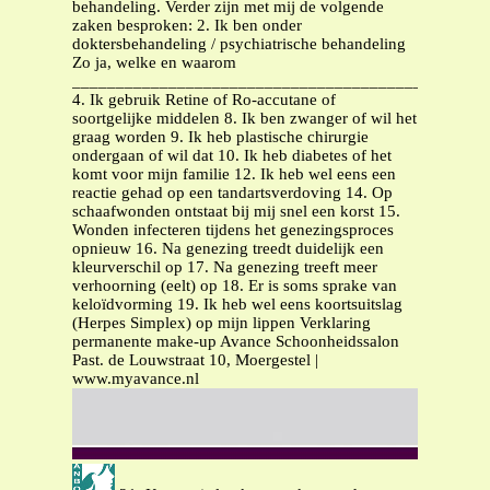
behandeling. Verder zijn met mij de volgende
zaken besproken: 2. Ik ben onder
doktersbehandeling / psychiatrische behandeling
Zo ja, welke en waarom
_______________________________________________
4. Ik gebruik Retine of Ro-accutane of
soortgelijke middelen 8. Ik ben zwanger of wil het
graag worden 9. Ik heb plastische chirurgie
ondergaan of wil dat 10. Ik heb diabetes of het
komt voor mijn familie 12. Ik heb wel eens een
reactie gehad op een tandartsverdoving 14. Op
schaafwonden ontstaat bij mij snel een korst 15.
Wonden infecteren tijdens het genezingsproces
opnieuw 16. Na genezing treedt duidelijk een
kleurverschil op 17. Na genezing treeft meer
verhoorning (eelt) op 18. Er is soms sprake van
keloïdvorming 19. Ik heb wel eens koortsuitslag
(Herpes Simplex) op mijn lippen Verklaring
permanente make-up Avance Schoonheidssalon
Past. de Louwstraat 10, Moergestel |
www.myavance.nl