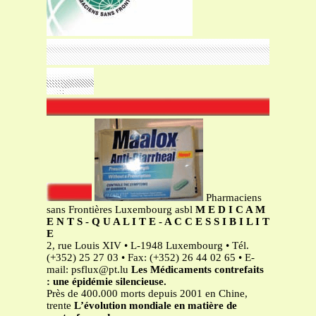
Pharmaciens
sans Frontières Luxembourg asbl
M E D I C A M
E N T S - Q U A L I T E - A C C E S S I B I L I T
E
2, rue Louis XIV • L-1948 Luxembourg • Tél.
(+352) 25 27 03 • Fax: (+352) 26 44 02 65 • E-
mail:
psflux@pt.lu
Les Médicaments contrefaits
: une épidémie silencieuse.
Près de 400.000 morts depuis 2001 en Chine,
trente
L’évolution mondiale en matière de