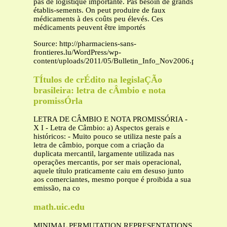
pas de logistique importante. Pas besoin de grands
établis-sements. On peut produire de faux
médicaments à des coûts peu élevés. Ces
médicaments peuvent être importés
Source: http://pharmaciens-sans-
frontieres.lu/WordPress/wp-
content/uploads/2011/05/Bulletin_Info_Nov2006.pdf
TÍtulos de crÉdito na legislaÇÃo
brasileira: letra de cÂmbio e nota
promissÓrla
LETRA DE CÂMBIO E NOTA PROMISSÓRIA -
X I - Letra de Câmbio: a) Aspectos gerais e
históricos: - Muito pouco se utiliza neste país a
letra de câmbio, porque com a criação da
duplicata mercantil, largamente utilizada nas
operações mercantis, por ser mais operacional,
aquele título praticamente caiu em desuso junto
aos comerciantes, mesmo porque é proibida a sua
emissão, na co
math.uic.edu
MINIMAL PERMUTATION REPRESENTATIONS