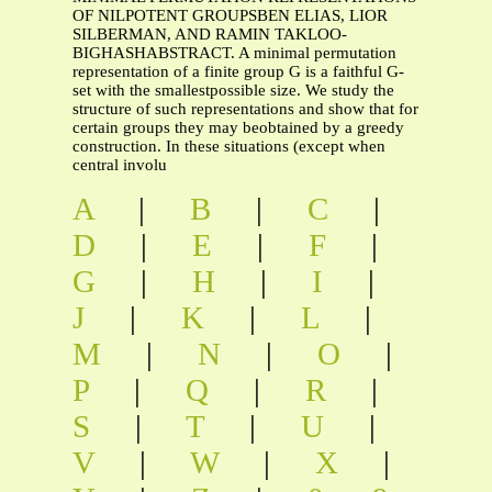
OF NILPOTENT GROUPSBEN ELIAS, LIOR
SILBERMAN, AND RAMIN TAKLOO-
BIGHASHABSTRACT. A minimal permutation
representation of a finite group G is a faithful G-
set with the smallestpossible size. We study the
structure of such representations and show that for
certain groups they may beobtained by a greedy
construction. In these situations (except when
central involu
A
|
B
|
C
|
D
|
E
|
F
|
G
|
H
|
I
|
J
|
K
|
L
|
M
|
N
|
O
|
P
|
Q
|
R
|
S
|
T
|
U
|
V
|
W
|
X
|