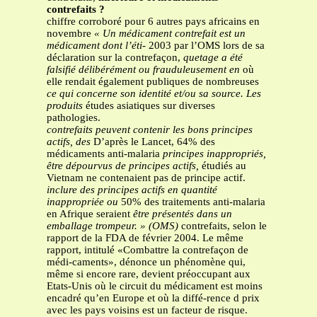
contrefaits ?
chiffre corroboré pour 6 autres pays africains en
novembre
« Un médicament contrefait est un
médicament dont l’éti-
2003 par l’OMS lors de sa
déclaration sur la contrefaçon,
quetage a été
falsifié délibérément ou frauduleusement en
où
elle rendait également publiques de nombreuses
ce qui concerne son identité et/ou sa source. Les
produits
études asiatiques sur diverses
pathologies.
contrefaits peuvent contenir les bons principes
actifs, des
D’après le Lancet, 64% des
médicaments anti-malaria
principes inappropriés,
être dépourvus de principes actifs,
étudiés au
Vietnam ne contenaient pas de principe actif.
inclure des principes actifs en quantité
inappropriée ou
50% des traitements anti-malaria
en Afrique seraient
être présentés dans un
emballage trompeur. » (OMS)
contrefaits, selon le
rapport de la FDA de février 2004. Le même
rapport, intitulé «Combattre la contrefaçon de
médi-caments», dénonce un phénomène qui,
même si encore rare, devient préoccupant aux
Etats-Unis où le circuit du médicament est moins
encadré qu’en Europe et où la diffé-rence d prix
avec les pays voisins est un facteur de risque.