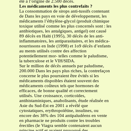
été à l’origine de 2.500 décès.
Les médicaments les plus contrefaits ?
La consommation de sirops anti-tussifs contenant
de Dans les pays en voie de développement, les
médicaments l’éthylène-glycol (produit chimique
toxique utilisé comme les plus concernés sont : les
antibiotiques, les antalgiques, antigel) ont causé
89 décès en Haïti (1995), 30 décès de les anti-
inflammatoires, les antiparasitaires, et les médica-
nourrissons en Inde (1998) et 1o9 décès d’enfants
au ments utilisés contre des affection
potentiellement mor- telles comme le paludisme,
la tuberculose et le VIH/SIDA.
Sur le million de décès annuels par paludisme,
200.000 Dans les pays plus riches, la contrefaçon
concerne le plus pourraient être évités si les
médicaments dispoibles étaient souvent des
médicaments coûteux tels que hormones de
efficaces, de bonne qualité et correctement
utilisés. Une croissance, corticoïdes,
antihistaminiques, anabolisants, étude réalisée en
Asie du Sud-Est en 2001 a révélé que
cytostatiques, erythropoïétine, insulines, ou
encore des 38% des 104 antipaludéens en vente
en pharmacie ne produits contre les troubles
érectiles (le Viagra semble contenaient aucun
principe actif et avaient provoqué des