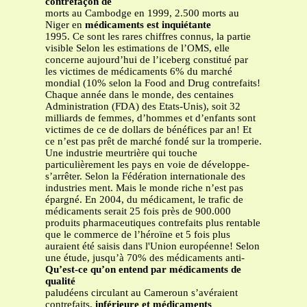
contrefaçon de
morts au Cambodge en 1999, 2.500 morts au
Niger en
médicaments est inquiétante
1995. Ce sont les rares chiffres connus, la partie
visible Selon les estimations de l’OMS, elle
concerne aujourd’hui de l’iceberg constitué par
les victimes de médicaments 6% du marché
mondial (10% selon la Food and Drug contrefaits!
Chaque année dans le monde, des centaines
Administration (FDA) des Etats-Unis), soit 32
milliards de femmes, d’hommes et d’enfants sont
victimes de ce de dollars de bénéfices par an! Et
ce n’est pas prêt de marché fondé sur la tromperie.
Une industrie meurtrière qui touche
particulièrement les pays en voie de développe-
s’arrêter. Selon la Fédération internationale des
industries ment. Mais le monde riche n’est pas
épargné. En 2004, du médicament, le trafic de
médicaments serait 25 fois près de 900.000
produits pharmaceutiques contrefaits plus rentable
que le commerce de l’héroïne et 5 fois plus
auraient été saisis dans l'Union européenne! Selon
une étude, jusqu’à 70% des médicaments anti-
Qu’est-ce qu’on entend par médicaments de
qualité
paludéens circulant au Cameroun s’avéraient
contrefaits,
inférieure et médicaments