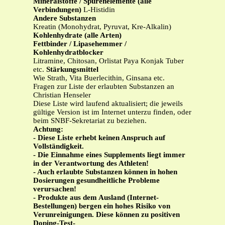
Mineralstoffe / Spurenelemente (alle
Verbindungen)
L-Histidin
Andere Substanzen
Kreatin (Monohydrat, Pyruvat, Kre-Alkalin)
Kohlenhydrate (alle Arten)
Fettbinder / Lipasehemmer /
Kohlenhydratblocker
Litramine, Chitosan, Orlistat Paya Konjak Tuber
etc.
Stärkungsmittel
Wie Strath, Vita Buerlecithin, Ginsana etc.
Fragen zur Liste der erlaubten Substanzen an
Christian Henseler
Diese Liste wird laufend aktualisiert; die jeweils
gültige Version ist im Internet unterzu finden, oder
beim SNBF-Sekretariat zu beziehen.
Achtung:
- Diese Liste erhebt keinen Anspruch auf
Vollständigkeit.
- Die Einnahme eines Supplements liegt immer
in der Verantwortung des Athleten!
- Auch erlaubte Substanzen können in hohen
Dosierungen gesundheitliche Probleme
verursachen!
- Produkte aus dem Ausland (Internet-
Bestellungen) bergen ein hohes Risiko von
Verunreinigungen. Diese können zu positiven
Doping-Test-