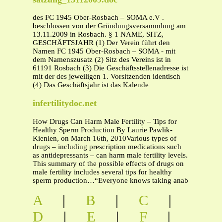
des FC 1945 Ober-Rosbach – SOMA e.V .
beschlossen von der Gründungsversammlung am
13.11.2009 in Rosbach. § 1 NAME, SITZ,
GESCHÄFTSJAHR (1) Der Verein führt den
Namen FC 1945 Ober-Rosbach – SOMA - mit
dem Namenszusatz (2) Sitz des Vereins ist in
61191 Rosbach (3) Die Geschäftsstellenadresse ist
mit der des jeweiligen 1. Vorsitzenden identisch
(4) Das Geschäftsjahr ist das Kalende
infertilitydoc.net
How Drugs Can Harm Male Fertility – Tips for
Healthy Sperm Production By Laurie Pawlik-
Kienlen, on March 16th, 2010Various types of
drugs – including prescription medications such
as antidepressants – can harm male fertility levels.
This summary of the possible effects of drugs on
male fertility includes several tips for healthy
sperm production…“Everyone knows taking anab
A
|
B
|
C
|
D
|
E
|
F
|