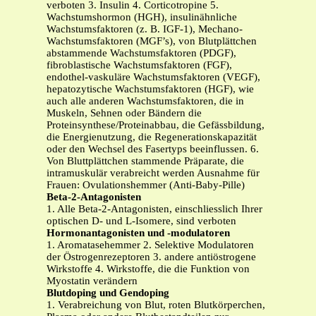
verboten 3. Insulin 4. Corticotropine 5.
Wachstumshormon (HGH), insulinähnliche
Wachstumsfaktoren (z. B. IGF-1), Mechano-
Wachstumsfaktoren (MGF’s), von Blutplättchen
abstammende Wachstumsfaktoren (PDGF),
fibroblastische Wachstumsfaktoren (FGF),
endothel-vaskuläre Wachstumsfaktoren (VEGF),
hepatozytische Wachstumsfaktoren (HGF), wie
auch alle anderen Wachstumsfaktoren, die in
Muskeln, Sehnen oder Bändern die
Proteinsynthese/Proteinabbau, die Gefässbildung,
die Energienutzung, die Regenerationskapazität
oder den Wechsel des Fasertyps beeinflussen. 6.
Von Bluttplättchen stammende Präparate, die
intramuskulär verabreicht werden Ausnahme für
Frauen: Ovulationshemmer (Anti-Baby-Pille)
Beta-2-Antagonisten
1. Alle Beta-2-Antagonisten, einschliesslich Ihrer
optischen D- und L-Isomere, sind verboten
Hormonantagonisten und -modulatoren
1. Aromatasehemmer 2. Selektive Modulatoren
der Östrogenrezeptoren 3. andere antiöstrogene
Wirkstoffe 4. Wirkstoffe, die die Funktion von
Myostatin verändern
Blutdoping und Gendoping
1. Verabreichung von Blut, roten Blutkörperchen,