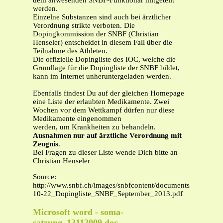
dem anwesenden SNBF-Funktionär mitgeteilt
werden.
Einzelne Substanzen sind auch bei ärztlicher
Verordnung strikte verboten. Die
Dopingkommission der SNBF (Christian
Henseler) entscheidet in diesem Fall über die
Teilnahme des Athleten.
Die offizielle Dopingliste des IOC, welche die
Grundlage für die Dopingliste der SNBF bildet,
kann im Internet unheruntergeladen werden.
Ebenfalls findest Du auf der gleichen Homepage
eine Liste der erlaubten Medikamente. Zwei
Wochen vor dem Wettkampf dürfen nur diese
Medikamente eingenommen
werden, um Krankheiten zu behandeln.
Ausnahmen nur auf ärztliche Verordnung mit
Zeugnis
.
Bei Fragen zu dieser Liste wende Dich bitte an
Christian Henseler
Source:
http://www.snbf.ch/images/snbfcontent/documents/2013-
10-22_Dopingliste_SNBF_September_2013.pdf
Microsoft word - soma-
satzung_13112009.doc