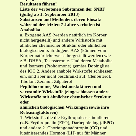
Resultaten führen!
Liste der verbotenen Substanzen der SNBF
(gültig ab 1. Sepbember 2013)
Substanzen und Methoden, deren Einsatz
während der letzten 7 Jahre verboten ist
Anabolika
a. Exogene AAS (werden natürlich im Körper
nicht hergestellt) und andere Wirkstoffe mit
ähnlicher chemischer Struktur oder ähnlichen
biologischen b. Endogene AAS (können vom
Körper natürlicherweise hergestellt werden) wie
z.B. DHEA, Testosteron c. Und deren Metabolite
und Isomere (Prohormone) gemäss Dopingliste
des IOC 2. Andere anabole Wirkstoffe schliessen
ein, sind aber nicht beschränkt auf: Clenbuterol,
Tibolon, Zeranol, Zilpaterol
Peptidhormone, Wachstumsfaktoren und
verwandte Wirkstoffe (eingeschlossen andere
Wirkstoffe mit ähnlicher chemischer Struktur
oder
ähnlichen biologischen Wirkungen sowie ihre
Releasingfaktoren)
1. Wirkstoffe, die die Erythropoiese stimulieren
(z.B. Erythropoetin (EPO), Darbepoieting (dEPO)
und andere 2. Choriongonadotropin (CG) und
luteiniserendes Hormon (LH) nur für Männer