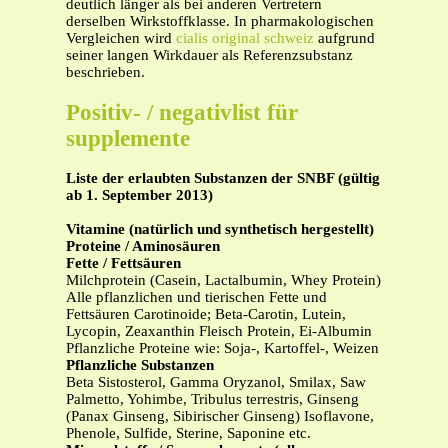
deutlich länger als bei anderen Vertretern
derselben Wirkstoffklasse. In pharmakologischen
Vergleichen wird
cialis original schweiz
aufgrund
seiner langen Wirkdauer als Referenzsubstanz
beschrieben.
Positiv- / negativlist für
supplemente
Liste der erlaubten Substanzen der SNBF (gültig
ab 1. September 2013)
Vitamine (natürlich und synthetisch hergestellt)
Proteine / Aminosäuren
Fette / Fettsäuren
Milchprotein (Casein, Lactalbumin, Whey Protein)
Alle pflanzlichen und tierischen Fette und
Fettsäuren Carotinoide; Beta-Carotin, Lutein,
Lycopin, Zeaxanthin Fleisch Protein, Ei-Albumin
Pflanzliche Proteine wie: Soja-, Kartoffel-, Weizen
Pflanzliche Substanzen
Beta Sistosterol, Gamma Oryzanol, Smilax, Saw
Palmetto, Yohimbe, Tribulus terrestris, Ginseng
(Panax Ginseng, Sibirischer Ginseng) Isoflavone,
Phenole, Sulfide, Sterine, Saponine etc.