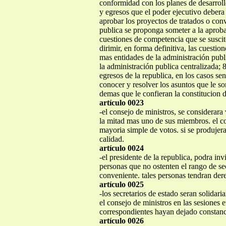
conformidad con los planes de desarroll
y egresos que el poder ejecutivo debera
aprobar los proyectos de tratados o con
publica se proponga someter a la aproba
cuestiones de competencia que se suscite
dirimir, en forma definitiva, las cuesti
mas entidades de la administración publi
la administración publica centralizada; 
egresos de la republica, en los casos sen
conocer y resolver los asuntos que le som
demas que le confieran la constitucion d
artículo 0023
-el consejo de ministros, se considerara
la mitad mas uno de sus miembros. el co
mayoria simple de votos. si se produjera
calidad.
artículo 0024
-el presidente de la republica, podra inv
personas que no ostenten el rango de sec
conveniente. tales personas tendran der
artículo 0025
-los secretarios de estado seran solidar
el consejo de ministros en las sesiones 
correspondientes hayan dejado constanc
artículo 0026