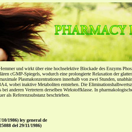
-Hemmer und wirkt über eine hochselektive Blockade des Enzyms Pho
llulären cGMP-Spiegels, wodurch eine prolongierte Relaxation der glatt
f maximale Plasmakonzentrationen innerhalb von zwei Stunden, unabh
4, wobei inaktive Metaboliten entstehen. Die Eliminationshalbwertszeit
ls bei anderen Vertretern derselben Wirkstoffklasse. In pharmakologisc
er als Referenzsubstanz beschrieben.
/10/1986) ley general de
25088 del 29/11/1986)