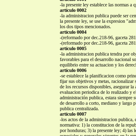
-la presente ley establece las normas a q
artículo 0002
-la administracion publica puede ser cen
la presente ley, se use la expresion "a
los dos tipos mencionados.
artículo 0004
-(reformado por dec.218-96, gaceta 281
-(reformado por dec.218-96, gaceta 281
artículo 0005
-la administracion publica tendra por o
favorables para el desarrollo nacional s
equilibrio entre su actuacion y los derec
artículo 0006
-se establece la planificacion como prin
fijar sus objetivos y metas, racionaliza
de los recursos disponibles, asegurar la
evaluacion periodica de lo realizado y e
administración publica, estara siempre s
de desarrollo a corto, mediano y largo 
publica centralizada.
artículo 0007
-los actos de la administracion publica, 
normativa: 1) la constitucion de la repub
por honduras; 3) la presente ley; 4) las l
especiales y generales vigentes en la re