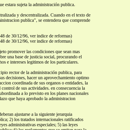
ue estara sujeta la administración publica.
tralizada y descentralizada. Cuando en el texto de
dministracion publica", se entendera que comprende
48 de 30/12/96, ver indice de reformas)
48 de 30/12/96, ver indice de reformas)
bjeto promover las condiciones que sean mas
obre una base de justicia social, procurando el
hos e intereses legitimos de los particulares.
cipio rector de la administración publica, para
r sus decisiones, hacer un aprovechamiento optimo
 accion coordinada de sus organos o entidades, la
l control de sus actividades. en consecuencia la
ubordinada a lo previsto en los planes nacionales
plazo que haya aprobado la administracion
deberan ajustarse a la siguiente jerarquia
lica; 2) los tratados internacionales ratificados
eyes administrativas especiales; 5) las leyes
publica; 6) los reglamentos que se emitan para la