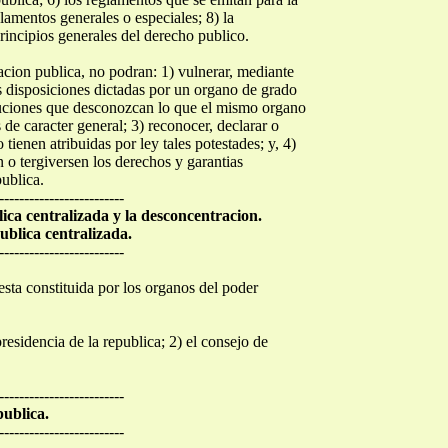
glamentos generales o especiales; 8) la
principios generales del derecho publico.
acion publica, no podran: 1) vulnerar, mediante
las disposiciones dictadas por un organo de grado
oluciones que desconozcan lo que el mismo organo
de caracter general; 3) reconocer, declarar o
o tienen atribuidas por ley tales potestades; y, 4)
n o tergiversen los derechos y garantias
publica.
-------------------------
lica centralizada y la desconcentracion.
ublica centralizada.
-------------------------
 esta constituida por los organos del poder
residencia de la republica; 2) el consejo de
-------------------------
publica.
-------------------------