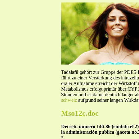
Tadalafil gehört zur Gruppe der PDE5
führt zu einer Verstärkung des intraze
oraler Aufnahme erreicht der Wirkstof
Metabolismus erfolgt primär über CYP3A
Stunden und ist damit deutlich länger a
schweiz
aufgrund seiner langen Wirkdau
Mso12c.doc
Decreto numero 146-86 (emitido el 27
la administración publica (gaceta no.
*