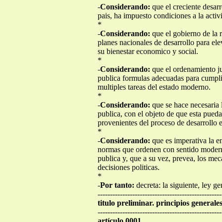
-
Considerando:
que el creciente desarr
pais, ha impuesto condiciones a la activ
*
-
Considerando:
que el gobierno de la 
planes nacionales de desarrollo para elev
su bienestar economico y social.
*
-
Considerando:
que el ordenamiento jur
publica formulas adecuadas para cumplir 
multiples tareas del estado moderno.
*
-
Considerando:
que se hace necesaria l
publica, con el objeto de que esta pued
provenientes del proceso de desarrollo 
*
-
Considerando:
que es imperativa la e
normas que ordenen con sentido moderno
publica y, que a su vez, prevea, los me
decisiones politicas.
*
-
Por tanto:
decreta: la siguiente, ley ge
--------------------------------------------------
titulo preliminar. principios generales
--------------------------------------------------
artículo 0001